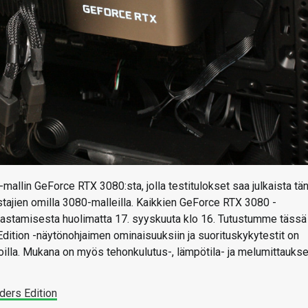
allin GeForce RTX 3080:sta, jolla testitulokset saa julkaista tä
stajien omilla 3080-malleilla. Kaikkien GeForce RTX 3080 -
rrastamisesta huolimatta 17. syyskuuta klo 16. Tutustumme tässä
tion -näytönohjaimen ominaisuuksiin ja suorituskykytestit on
lla. Mukana on myös tehonkulutus-, lämpötila- ja melumittaukse
ers Edition