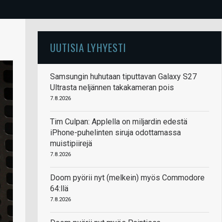
UUTISIA LYHYESTI
Samsungin huhutaan tiputtavan Galaxy S27
Ultrasta neljännen takakameran pois
7.8.2026
Tim Culpan: Applella on miljardin edestä
iPhone-puhelinten siruja odottamassa
muistipiirejä
7.8.2026
Doom pyörii nyt (melkein) myös Commodore
64:llä
7.8.2026