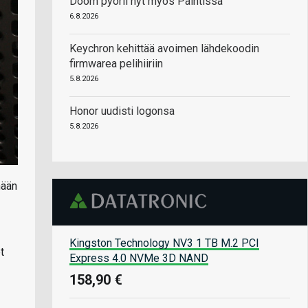
Doom pyörii nyt myös Paintissa
6.8.2026
Keychron kehittää avoimen lähdekoodin
firmwarea pelihiiriin
5.8.2026
Honor uudisti logonsa
5.8.2026
nään
Kingston Technology NV3 1 TB M.2 PCI
t
Express 4.0 NVMe 3D NAND
158,90 €