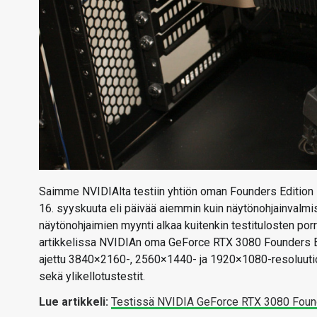
Saimme NVIDIAlta testiin yhtiön oman Founders Edition -m
16. syyskuuta eli päivää aiemmin kuin näytönohjainvalmi
näytönohjaimien myynti alkaa kuitenkin testitulosten po
artikkelissa NVIDIAn oma GeForce RTX 3080 Founders Edi
ajettu 3840×2160-, 2560×1440- ja 1920×1080-resoluutioi
sekä ylikellotustestit.
Lue artikkeli:
Testissä NVIDIA GeForce RTX 3080 Found