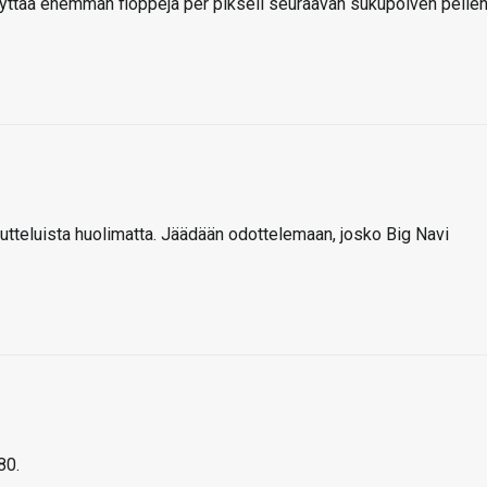
äyttää enemmän floppeja per pikseli seuraavan sukupolven pelie
tteluista huolimatta. Jäädään odottelemaan, josko Big Navi
80.