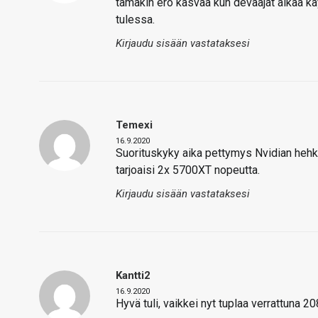
tämäkin ero kasvaa kun devaajat alkaa k
tulessa.
Kirjaudu sisään vastataksesi
Temexi
16.9.2020
Suorituskyky aika pettymys Nvidian hehku
tarjoaisi 2x 5700XT nopeutta.
Kirjaudu sisään vastataksesi
Kantti2
16.9.2020
Hyvä tuli, vaikkei nyt tuplaa verrattuna 20