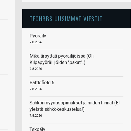
TECHBBS UUSIMMAT VIESTIT
Pyöräily
7.8.2026
Mikä ärsyttää pyöräilijöissä (Oli:
Kilpapyöräilijöiden "pakat"..)
7.8.2026
Battlefield 6
7.8.2026
Sähkönmyyntisopimukset ja niiden hinnat (EI
yleistä sähkökeskustelua!)
7.8.2026
Tekoäly