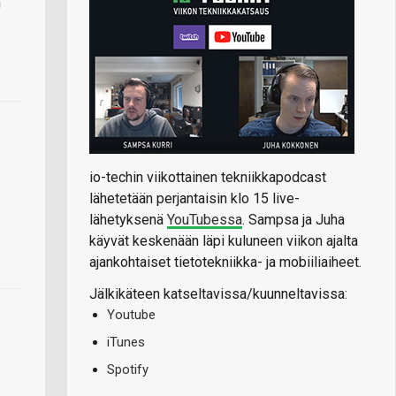
n
io-techin viikottainen tekniikkapodcast
lähetetään perjantaisin klo 15 live-
lähetyksenä
YouTubessa
. Sampsa ja Juha
käyvät keskenään läpi kuluneen viikon ajalta
ajankohtaiset tietotekniikka- ja mobiiliaiheet.
Jälkikäteen katseltavissa/kuunneltavissa:
Youtube
iTunes
Spotify