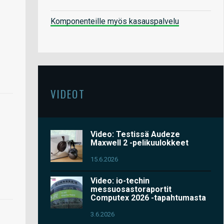
Komponenteille myös kasauspalvelu
VIDEOT
Video: Testissä Audeze
Maxwell 2 -pelikuulokkeet
15.6.2026
Video: io-techin
messuosastoraportit
Computex 2026 -tapahtumasta
3.6.2026