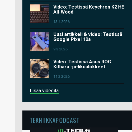
Video: Testissä Keychron K2 HE
All-Wood
13.4.2026
Uusi artikkeli & video: Testissä
Google Pixel 10a
9.3.2026
Video: Testissä Asus ROG
Kithara -pelikuulokkeet
11.2.2026
Lisää videoita
TEKNIIKKAPODCAST