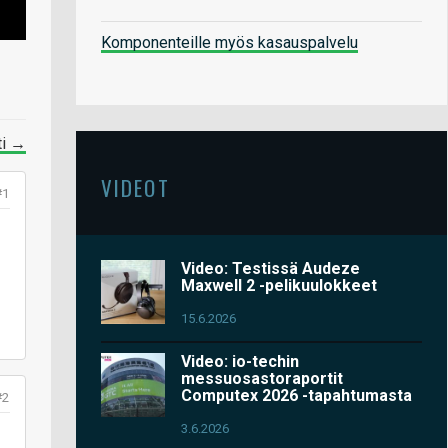
Komponenteille myös kasauspalvelu
ti →
VIDEOT
#1
Video: Testissä Audeze
Maxwell 2 -pelikuulokkeet
15.6.2026
Video: io-techin
messuosastoraportit
Computex 2026 -tapahtumasta
#2
3.6.2026