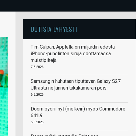
UUTISIA LYHYESTI
Tim Culpan: Applella on miljardin edestä
iPhone-puhelinten siruja odottamassa
muistipiirejä
7.8.2026
Samsungin huhutaan tiputtavan Galaxy S27
Ultrasta neljännen takakameran pois
6.8.2026
Doom pyörii nyt (melkein) myös Commodore
64:llä
6.8.2026