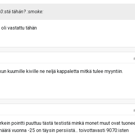
0:stä tähän? :smoke:
 oli vastattu tähän
kuumille kiville ne neljä kappaletta mitkä tulee myyntiin.
kein pointti puuttuu tästä testistä minkä monet muut ovat tuone
äärä vuonna -25 on täysin persiistä... toivottavasti 9070:isten