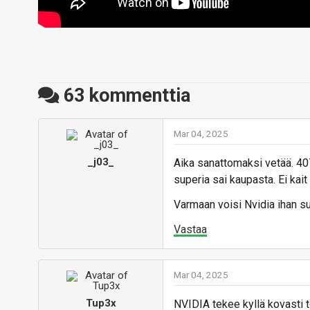
63
kommenttia
Mar 04, 2025
_j03_
Aika sanattomaksi vetää. 40
superia sai kaupasta. Ei kait
Varmaan voisi Nvidia ihan suo
Vastaa
Mar 04, 2025
Tup3x
NVIDIA tekee kyllä kovasti tö