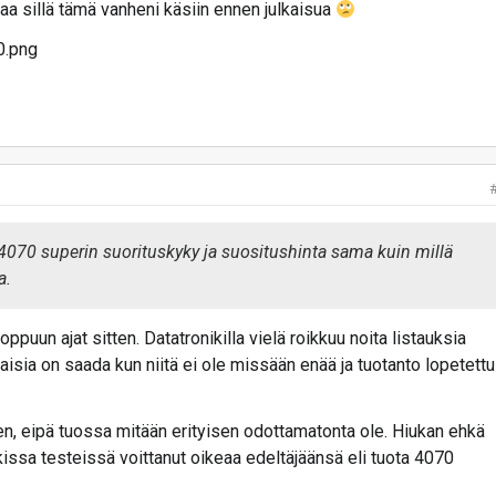
aa sillä tämä vanheni käsiin ennen julkaisua
4070 superin suorituskyky ja suositushinta sama kuin millä
a.
oppuun ajat sitten. Datatronikilla vielä roikkuu noita listauksia
isia on saada kun niitä ei ole missään enää ja tuotanto lopetettu
en, eipä tuossa mitään erityisen odottamatonta ole. Hiukan ehkä
ikissa testeissä voittanut oikeaa edeltäjäänsä eli tuota 4070