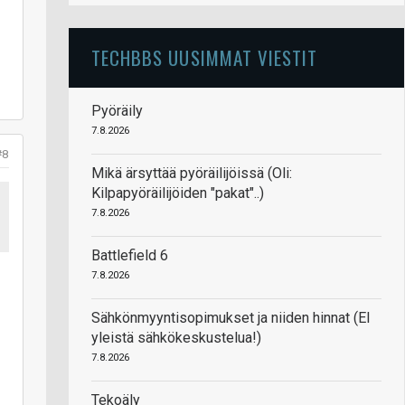
TECHBBS UUSIMMAT VIESTIT
Pyöräily
7.8.2026
#8
Mikä ärsyttää pyöräilijöissä (Oli:
Kilpapyöräilijöiden "pakat"..)
7.8.2026
Battlefield 6
7.8.2026
Sähkönmyyntisopimukset ja niiden hinnat (EI
yleistä sähkökeskustelua!)
7.8.2026
Tekoäly