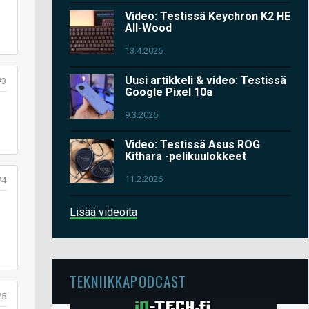
Video: Testissä Keychron K2 HE
All-Wood
13.4.2026
Uusi artikkeli & video: Testissä
#3
Google Pixel 10a
9.3.2026
Video: Testissä Asus ROG
Kithara -pelikuulokkeet
11.2.2026
#4
Lisää videoita
TEKNIIKKAPODCAST
#5