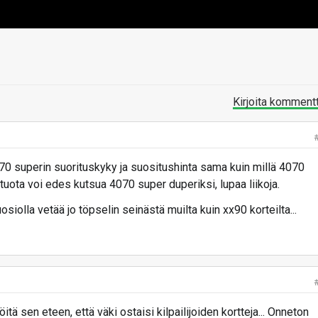
Kirjoita komment
70 superin suorituskyky ja suositushinta sama kuin millä 4070
 tuota voi edes kutsua 4070 super duperiksi, lupaa liikoja.
siolla vetää jo töpselin seinästä muilta kuin xx90 korteilta...
itä sen eteen, että väki ostaisi kilpailijoiden kortteja... Onneton