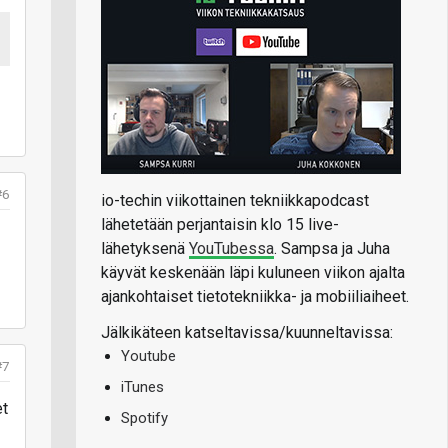
#6
io-techin viikottainen tekniikkapodcast
lähetetään perjantaisin klo 15 live-
lähetyksenä
YouTubessa
. Sampsa ja Juha
käyvät keskenään läpi kuluneen viikon ajalta
ajankohtaiset tietotekniikka- ja mobiiliaiheet.
Jälkikäteen katseltavissa/kuunneltavissa:
Youtube
#7
iTunes
et
Spotify