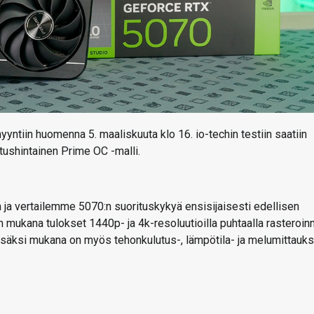
tiin huomenna 5. maaliskuuta klo 16. io-techin testiin saatiin
ushintainen Prime OC -malli.
ja vertailemme 5070:n suorituskykyä ensisijaisesti edellisen
ukana tulokset 1440p- ja 4k-resoluutioilla puhtaalla rasteroinn
säksi mukana on myös tehonkulutus-, lämpötila- ja melumittauks