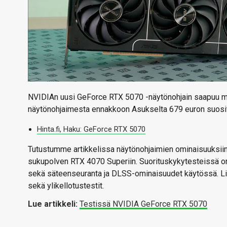
NVIDIAn uusi GeForce RTX 5070 -näytönohjain saapuu myyn
näytönohjaimesta ennakkoon Asukselta 679 euron suosit
Hinta.fi, Haku: GeForce RTX 5070
Tutustumme artikkelissa näytönohjaimien ominaisuuksiin 
sukupolven RTX 4070 Superiin. Suorituskykytesteissä on m
sekä säteenseuranta ja DLSS-ominaisuudet käytössä. Li
sekä ylikellotustestit.
Lue artikkeli:
Testissä NVIDIA GeForce RTX 5070