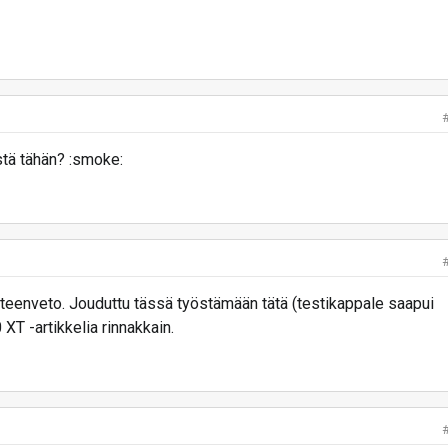
stä tähän? :smoke:
yhteenveto. Jouduttu tässä työstämään tätä (testikappale saapui
0 XT -artikkelia rinnakkain.