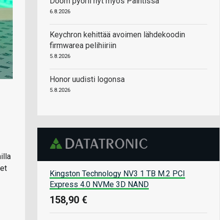
Doom pyörii nyt myös Paintissa
6.8.2026
Keychron kehittää avoimen lähdekoodin
firmwarea pelihiiriin
5.8.2026
Honor uudisti logonsa
5.8.2026
illa
et
Kingston Technology NV3 1 TB M.2 PCI
Express 4.0 NVMe 3D NAND
158,90 €