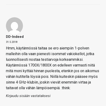
DD-Indeed
31.5.2018
Hmm, käytännössä taitaa se ero aiempiin 1-polven
malleihin olla vaan pienesti isommat vakiokellot, jotka
luonnollisesti nostaa testiarvoja korkeammiksi.
Käytännössä 1700X/1800X on edelleen varmasti niitä
mitä moni kyttää hinnan puolesta, etenkin jos on aikomus
vähän kutitella löysiä pois. Niillä kuiteskin pääsee myös
sinne 4 GHz-klubiin, joskin vievät enemmän virtaa ja
taitavat olla vähän lämpöisempiä. :think:
Kirjaudu sisään vastataksesi