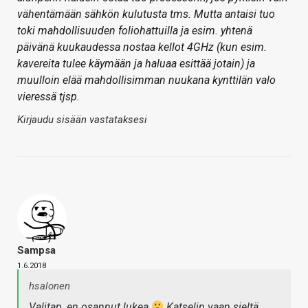
vähentämään sähkön kulutusta tms. Mutta antaisi tuo
toki mahdollisuuden foliohattuilla ja esim. yhtenä
päivänä kuukaudessa nostaa kellot 4GHz (kun esim.
kavereita tulee käymään ja haluaa esittää jotain) ja
muulloin elää mahdollisimman nuukana kynttilän valo
vieressä tjsp.
Kirjaudu sisään vastataksesi
Sampsa
1.6.2018
hsalonen
Valitan, en osannut lukea
Katselin vaan sieltä