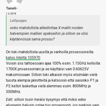
Taneli-
1.6.2018
Lallijuoppo
onko mahdollista alikellottaa X-mallit noiden
halvempien mallien spekseihin ja silloin se olisi
käytännössä sama prossu?
On toki mahdollista uusilla ja vanhoilla prosessoreilla.
katso liitettä 105970
Voisin siis tahtoessani ajaa 100% esim. 1.15GHz kelloilla
1700X prosessoriani ja se käyttäisi vain 0.60625V
maksimissaan. Silloin toki alkaisin myös etsimään vielä
tuosta alempia jännitteitä ja katsoisin että saisinko P1 ja
P2 kellot laskettua vielä alemmas esim. 800MHz ja
300MHz.
Edit: silloin tosin heräisi kysymys että miksi edes
alunperin halusin ostaa tuo prosessorin, jos pyrkisin vain