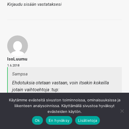
Kirjaudu sisään vastataksesi
IsoLuumu
1.6.2018
Sampsa
Ehdotuksia otetaan vastaan, voin itsekin kokeilla
jotain vaihtoehtoja :tup:
Käytämme evästeitä sivuston toiminnoissa, ominaisuuksissa ja
Ehkä itse miettisin myös värisokeiden kannalta, eli
liikenteen analysoinnissa. Käyttämällä sivustoa hyväksyt
evästeiden käytön.
isompi ero noihin sävyihin. Itse väreistä en osaa sanoa
mitään.
Ok
En hyväksy
Lisätietoja
Samoin nuo alhaalla olevat laatikot voisi olla reilusti