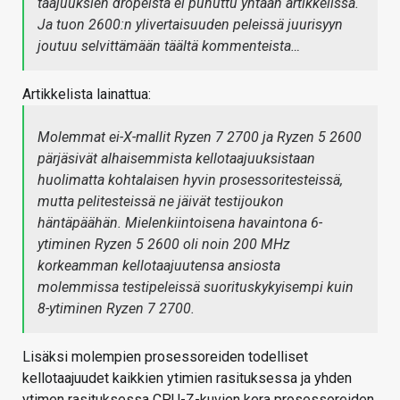
taajuuksien dropeista ei puhuttu yhtään artikkelissa.
Ja tuon 2600:n ylivertaisuuden peleissä juurisyyn
joutuu selvittämään täältä kommenteista…
Artikkelista lainattua:
Molemmat ei-X-mallit Ryzen 7 2700 ja Ryzen 5 2600
pärjäsivät alhaisemmista kellotaajuuksistaan
huolimatta kohtalaisen hyvin prosessoritesteissä,
mutta pelitesteissä ne jäivät testijoukon
häntäpäähän. Mielenkiintoisena havaintona 6-
ytiminen Ryzen 5 2600 oli noin 200 MHz
korkeamman kellotaajuutensa ansiosta
molemmissa testipeleissä suorituskykyisempi kuin
8-ytiminen Ryzen 7 2700.
Lisäksi molempien prosessoreiden todelliset
kellotaajuudet kaikkien ytimien rasituksessa ja yhden
ytimen rasituksessa CPU-Z-kuvien kera prosessoreiden