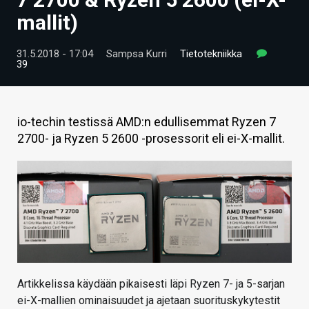
ARTIKKELIT
mallit)
VIDEOT
31.5.2018 - 17:04
Sampsa Kurri
Tietotekniikka
39
TECHBBS
TIETOA
io-techin testissä AMD:n edullisemmat Ryzen 7
HINTA.FI
2700- ja Ryzen 5 2600 -prosessorit eli ei-X-mallit.
KAUPPA
VAIHDA TEEMA
HAKU
Artikkelissa käydään pikaisesti läpi Ryzen 7- ja 5-sarjan
ei-X-mallien ominaisuudet ja ajetaan suorituskykytestit