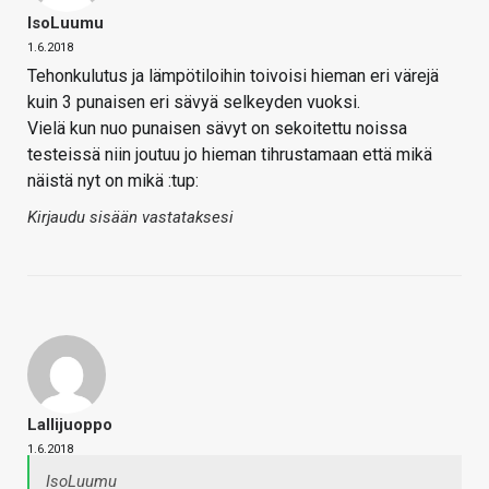
IsoLuumu
1.6.2018
Tehonkulutus ja lämpötiloihin toivoisi hieman eri värejä
kuin 3 punaisen eri sävyä selkeyden vuoksi.
Vielä kun nuo punaisen sävyt on sekoitettu noissa
testeissä niin joutuu jo hieman tihrustamaan että mikä
näistä nyt on mikä :tup:
Kirjaudu sisään vastataksesi
Lallijuoppo
1.6.2018
IsoLuumu