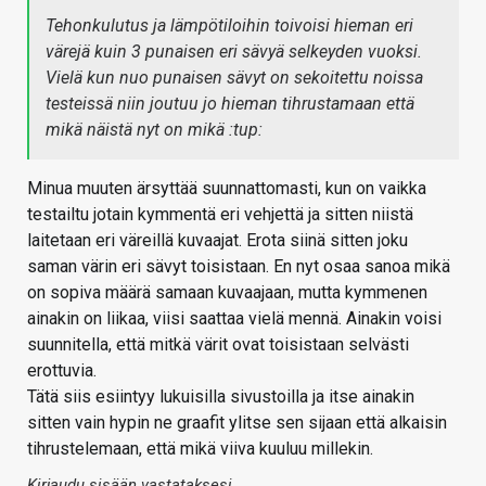
Tehonkulutus ja lämpötiloihin toivoisi hieman eri
värejä kuin 3 punaisen eri sävyä selkeyden vuoksi.
Vielä kun nuo punaisen sävyt on sekoitettu noissa
testeissä niin joutuu jo hieman tihrustamaan että
mikä näistä nyt on mikä :tup:
Minua muuten ärsyttää suunnattomasti, kun on vaikka
testailtu jotain kymmentä eri vehjettä ja sitten niistä
laitetaan eri väreillä kuvaajat. Erota siinä sitten joku
saman värin eri sävyt toisistaan. En nyt osaa sanoa mikä
on sopiva määrä samaan kuvaajaan, mutta kymmenen
ainakin on liikaa, viisi saattaa vielä mennä. Ainakin voisi
suunnitella, että mitkä värit ovat toisistaan selvästi
erottuvia.
Tätä siis esiintyy lukuisilla sivustoilla ja itse ainakin
sitten vain hypin ne graafit ylitse sen sijaan että alkaisin
tihrustelemaan, että mikä viiva kuuluu millekin.
Kirjaudu sisään vastataksesi