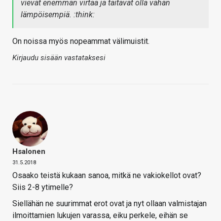
vievät enemmän virtaa ja taitavat olla vähän
lämpöisempiä. :think:
On noissa myös nopeammat välimuistit.
Kirjaudu sisään vastataksesi
Hsalonen
31.5.2018
Osaako teistä kukaan sanoa, mitkä ne vakiokellot ovat?
Siis 2-8 ytimelle?
Siellähän ne suurimmat erot ovat ja nyt ollaan valmistajan
ilmoittamien lukujen varassa, eiku perkele, eihän se