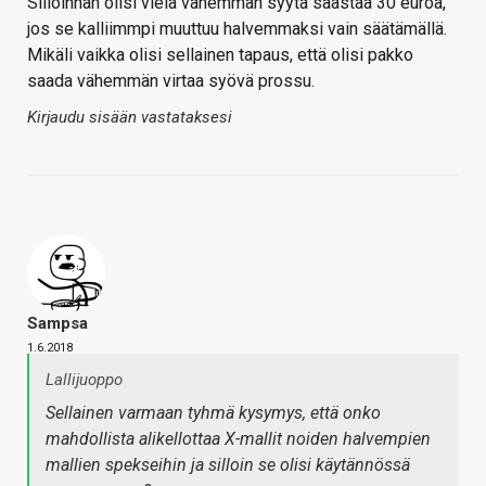
Silloinhan olisi vielä vähemmän syytä säästää 30 euroa,
jos se kalliimmpi muuttuu halvemmaksi vain säätämällä.
Mikäli vaikka olisi sellainen tapaus, että olisi pakko
saada vähemmän virtaa syövä prossu.
Kirjaudu sisään vastataksesi
Sampsa
1.6.2018
Lallijuoppo
Sellainen varmaan tyhmä kysymys, että onko
mahdollista alikellottaa X-mallit noiden halvempien
mallien spekseihin ja silloin se olisi käytännössä