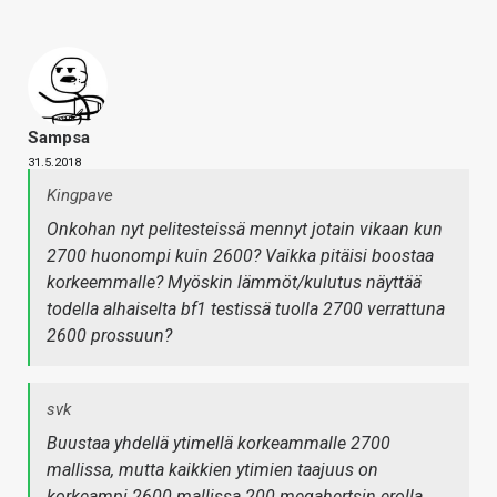
Sampsa
31.5.2018
Kingpave
Onkohan nyt pelitesteissä mennyt jotain vikaan kun
2700 huonompi kuin 2600? Vaikka pitäisi boostaa
korkeemmalle? Myöskin lämmöt/kulutus näyttää
todella alhaiselta bf1 testissä tuolla 2700 verrattuna
2600 prossuun?
svk
Buustaa yhdellä ytimellä korkeammalle 2700
mallissa, mutta kaikkien ytimien taajuus on
korkeampi 2600 mallissa 200 megahertsin erolla.