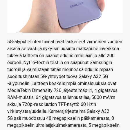
5G-älypuhelinten hinnat ovat laskeneet viimeisen vuoden
aikana selvästi ja nykyisin uusinta matkapuhelinverkkoa
tukevia laitteita on saanut edullisimmillaan jo alle 200
euroon. Nyt io-techin testiin on saapunut Samsungin
tuorein ja valmistajan tähän mennessä edullisimpaan
suositushintaan 5G-yhteydet tuova Galaxy A32 5G
-älypuhelin. Laitteen keskeisimpiä ominaisuuksia ovat
MediaTekin Dimensity 720 järjestelmäpiiri, 4 gigatavua
RAM-muistia, 64 gigatavua tallennustilaa, 5000 mAh:n
akku ja 720p-resoluution TFT-näyttö 60 Hz:n
virkistystaajuudella. Kamerajärjestelmä Galaxy A32
5G:ssä muodostuu 48 megapikselin pääkamerasta, 8
megapikselin ultralaajakulmakamerasta, 5 megapikselin