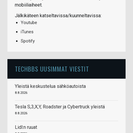
mobiiliaiheet.
Jälkikäteen katseltavissa/kuunneltavissa:
Youtube
iTunes
Spotify
TECHBBS UUSIMMAT VIESTIT
Yleistä keskustelua sähköautoista
8.8.2026
Tesla S,3,X,Y, Roadster ja Cybertruck yleistä
8.8.2026
Lidl:n ruuat