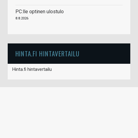
PC:lle optinen ulostulo
8.8.2026
HINTA.FI HINTAVERTAILU
Hinta.fi hintavertailu