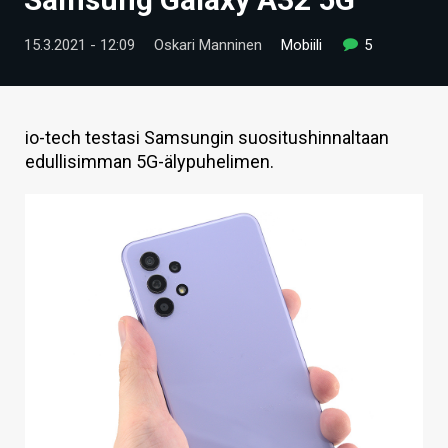
ARTIKKELIT
15.3.2021 - 12:09
Oskari Manninen
Mobiili
5
VIDEOT
TECHBBS
io-tech testasi Samsungin suositushinnaltaan
TIETOA
edullisimman 5G-älypuhelimen.
HINTA.FI
KAUPPA
VAIHDA TEEMA
HAKU