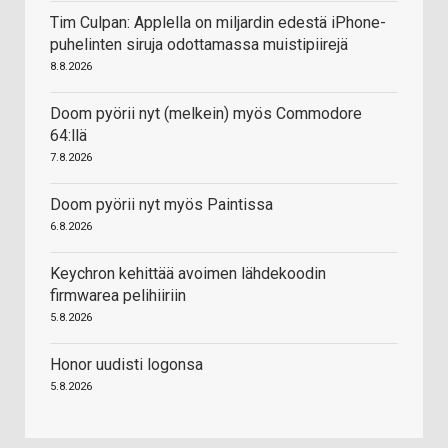
Tim Culpan: Applella on miljardin edestä iPhone-
puhelinten siruja odottamassa muistipiirejä
8.8.2026
Doom pyörii nyt (melkein) myös Commodore
64:llä
7.8.2026
Doom pyörii nyt myös Paintissa
6.8.2026
Keychron kehittää avoimen lähdekoodin
firmwarea pelihiiriin
5.8.2026
Honor uudisti logonsa
5.8.2026