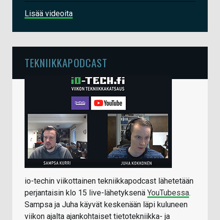
Lisää videoita
TEKNIIKKAPODCAST
io-techin viikottainen tekniikkapodcast lähetetään
perjantaisin klo 15 live-lähetyksenä
YouTubessa
.
Sampsa ja Juha käyvät keskenään läpi kuluneen
viikon ajalta ajankohtaiset tietotekniikka- ja