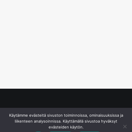
© S&J Media Oy
Käytämme evästeitä sivuston toiminnoissa, ominaisuuksissa ja
liikenteen analysoinnissa. Käyttämällä sivustoa hyväksyt
evästeiden käytön.