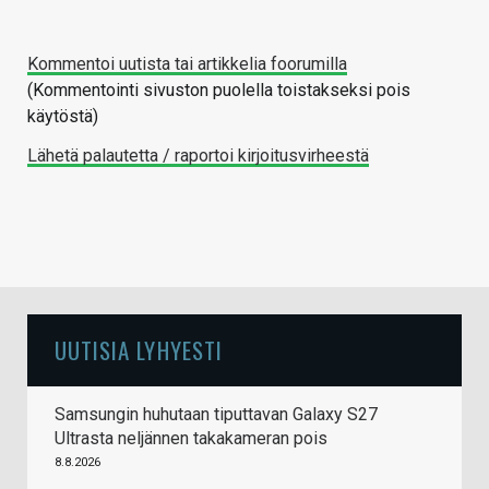
Kommentoi uutista tai artikkelia foorumilla
(Kommentointi sivuston puolella toistakseksi pois
käytöstä)
Lähetä palautetta / raportoi kirjoitusvirheestä
UUTISIA LYHYESTI
Samsungin huhutaan tiputtavan Galaxy S27
Ultrasta neljännen takakameran pois
8.8.2026