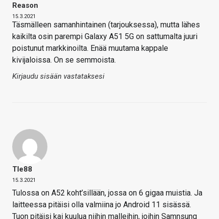
Reason
15.3.2021
Täsmälleen samanhintainen (tarjouksessa), mutta lähes
kaikilta osin parempi Galaxy A51 5G on sattumalta juuri
poistunut markkinoilta. Enää muutama kappale
kivijaloissa. On se semmoista.
Kirjaudu sisään vastataksesi
Tle88
15.3.2021
Tulossa on A52 koht’sillään, jossa on 6 gigaa muistia. Ja
laitteessa pitäisi olla valmiina jo Android 11 sisässä.
Tuon pitäisi kai kuulua niihin malleihin, joihin Samnsung