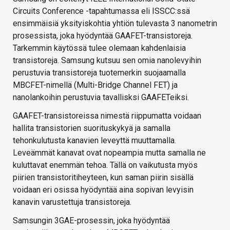
Circuits Conference -tapahtumassa eli ISSCC:ssä
ensimmäisiä yksityiskohtia yhtiön tulevasta 3 nanometrin
prosessista, joka hyödyntää GAAFET-transistoreja.
Tarkemmin käytössä tulee olemaan kahdenlaisia
transistoreja. Samsung kutsuu sen omia nanolevyihin
perustuvia transistoreja tuotemerkin suojaamalla
MBCFET-nimellä (Multi-Bridge Channel FET) ja
nanolankoihin perustuvia tavallisksi GAAFETeiksi.
GAAFET-transistoreissa nimestä riippumatta voidaan
hallita transistorien suorituskykyä ja samalla
tehonkulutusta kanavien leveyttä muuttamalla.
Leveämmät kanavat ovat nopeampia mutta samalla ne
kuluttavat enemmän tehoa. Tällä on vaikutusta myös
piirien transistoritiheyteen, kun saman piirin sisällä
voidaan eri osissa hyödyntää aina sopivan levyisin
kanavin varustettuja transistoreja.
Samsungin 3GAE-prosessin, joka hyödyntää