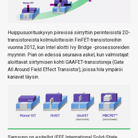
Huippusuorituskyvyn piireissä siirryttiin perinteisistä 2D-
transistoreista kolmiulotteisiin FinFET-transistoreihin
vuonna 2012, kun Intel aloitti Ivy Bridge -prosessoreiden
myynnin. Pian on edessä seuraava askel, kun valmistajat
aloittavat siirtymisen kohti GAAFET-transistoreja (Gate
All Around Field Effect Transistor), joissa hila ympäröi
kanavat täysin.
Samsung on esitellyt IEEE International Solid-State