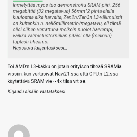
Ihmetyttää myös tuo demonstroitu SRAM-piiri. 256
megabittiä (32 megatavua) 56mm^2 pinta-alalla
kuulostaa aika harvalta, Zen2n/Zen3n L3-välimuistit
on kuitenkin n. neliömillimetrin/megatavu, eli tämä
olisi siihen verrattuna melkein puolet harvempi,
vaikka valmistustekniikan pitäisi olla (melkein)
tuplasti tiheämpi.
Napsauta laajentaaksesi…
Toi AMD:n L3-kakku on jotain erityisen tiheää SRAMia
vissiin, kun vertasivat Navi21:ssä että GPU:n L2:ssa
käytettävä SRAM vie ~4x tilaa vrt se.
Kirjaudu sisään vastataksesi