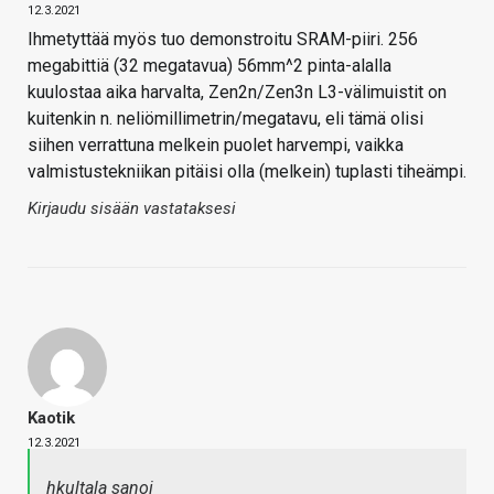
12.3.2021
Ihmetyttää myös tuo demonstroitu SRAM-piiri. 256
megabittiä (32 megatavua) 56mm^2 pinta-alalla
kuulostaa aika harvalta, Zen2n/Zen3n L3-välimuistit on
kuitenkin n. neliömillimetrin/megatavu, eli tämä olisi
siihen verrattuna melkein puolet harvempi, vaikka
valmistustekniikan pitäisi olla (melkein) tuplasti tiheämpi.
Kirjaudu sisään vastataksesi
Kaotik
12.3.2021
hkultala sanoi