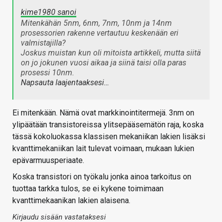
kime1980 sanoi
Mitenkähän 5nm, 6nm, 7nm, 10nm ja 14nm
prosessorien rakenne vertautuu keskenään eri
valmistajilla?
Joskus muistan kun oli mitoista artikkeli, mutta siitä
on jo jokunen vuosi aikaa ja siinä taisi olla paras
prosessi 10nm.
Napsauta laajentaaksesi…
Ei mitenkään. Nämä ovat markkinointitermejä. 3nm on
ylipäätään transistoreissa ylitsepääsemätön raja, koska
tässä kokoluokassa klassisen mekaniikan lakien lisäksi
kvanttimekaniikan lait tulevat voimaan, mukaan lukien
epävarmuusperiaate.
Koska transistori on työkalu jonka ainoa tarkoitus on
tuottaa tarkka tulos, se ei kykene toimimaan
kvanttimekaanikan lakien alaisena.
Kirjaudu sisään vastataksesi