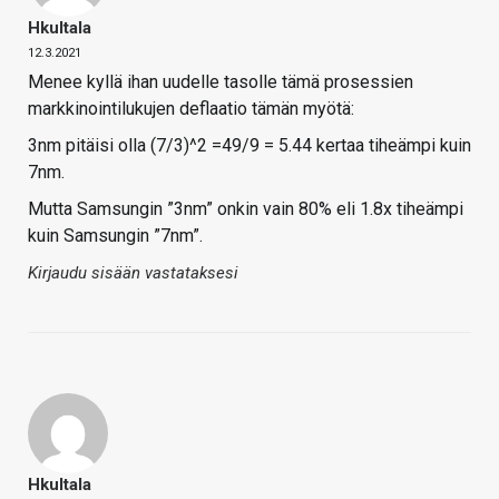
Hkultala
12.3.2021
Menee kyllä ihan uudelle tasolle tämä prosessien
markkinointilukujen deflaatio tämän myötä:
3nm pitäisi olla (7/3)^2 =49/9 = 5.44 kertaa tiheämpi kuin
7nm.
Mutta Samsungin ”3nm” onkin vain 80% eli 1.8x tiheämpi
kuin Samsungin ”7nm”.
Kirjaudu sisään vastataksesi
Hkultala