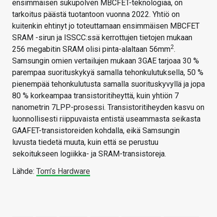
ensimmäisen sukupolven MBCFET-teknologiaa, on
tarkoitus päästä tuotantoon vuonna 2022. Yhtiö on
kuitenkin ehtinyt jo toteuttamaan ensimmäisen MBCFET
SRAM -sirun ja ISSCC:ssä kerrottujen tietojen mukaan
2
256 megabitin SRAM olisi pinta-alaltaan 56mm
.
Samsungin omien vertailujen mukaan 3GAE tarjoaa 30 %
parempaa suorituskykyä samalla tehonkulutuksella, 50 %
pienempää tehonkulutusta samalla suorituskyvyllä ja jopa
80 % korkeampaa transistoritiheyttä, kuin yhtiön 7
nanometrin 7LPP-prosessi. Transistoritiheyden kasvu on
luonnollisesti riippuvaista entistä useammasta seikasta
GAAFET-transistoreiden kohdalla, eikä Samsungin
luvusta tiedetä muuta, kuin että se perustuu
sekoitukseen logiikka- ja SRAM-transistoreja.
Lähde:
Tom’s Hardware