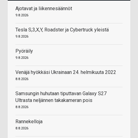
Ajotavat ja liikennesäännöt
9.8.2026
Tesla S,3,X,Y, Roadster ja Cybertruck yleistä
9.8.2026
Pyöräily
9.8.2026
Venäjä hyökkäsi Ukrainaan 24. helmikuuta 2022
8.8.2026
Samsungin huhutaan tiputtavan Galaxy S27
Ultrasta neljännen takakameran pois
8.8.2026
Rannekelloja
8.8.2026