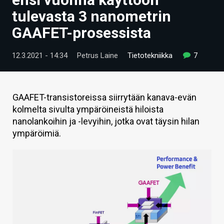
ARTIKKELIT
tulevasta 3 nanometrin
GAAFET-prosessista
VIDEOT
TECHBBS
12.3.2021 - 14:34
Petrus Laine
Tietotekniikka
7
TIETOA
HINTA.FI
GAAFET-transistoreissa siirrytään kanava-evän
kolmelta sivulta ympäröineistä hiloista
KAUPPA
nanolankoihin ja -levyihin, jotka ovat täysin hilan
ympäröimiä.
VAIHDA TEEMA
HAKU