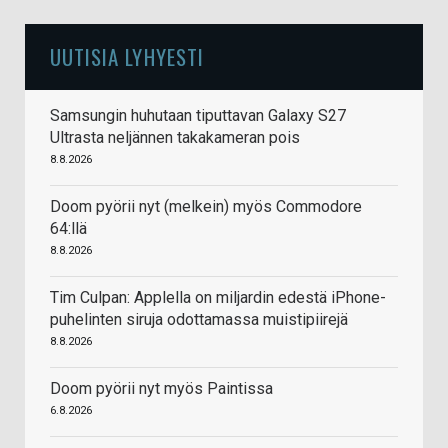
UUTISIA LYHYESTI
Samsungin huhutaan tiputtavan Galaxy S27
Ultrasta neljännen takakameran pois
8.8.2026
Doom pyörii nyt (melkein) myös Commodore
64:llä
8.8.2026
Tim Culpan: Applella on miljardin edestä iPhone-
puhelinten siruja odottamassa muistipiirejä
8.8.2026
Doom pyörii nyt myös Paintissa
6.8.2026