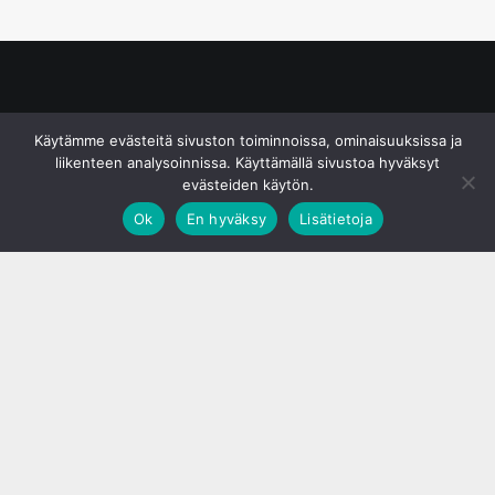
© S&J Media Oy
Käytämme evästeitä sivuston toiminnoissa, ominaisuuksissa ja
liikenteen analysoinnissa. Käyttämällä sivustoa hyväksyt
evästeiden käytön.
Ok
En hyväksy
Lisätietoja
;