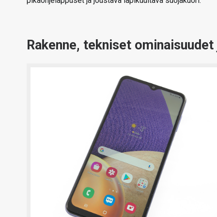
pikaohjelappuset ja joustava läpikuultava suojakuori.
Rakenne, tekniset ominaisuudet 