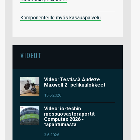
Komponenteille myös kasauspalvelu
VIDEOT
Video: Testissä Audeze
Maxwell 2 -pelikuulokkeet
15.6.2026
Video: io-techin
messuosastoraportit
Computex 2026 -
tapahtumasta
3.6.2026