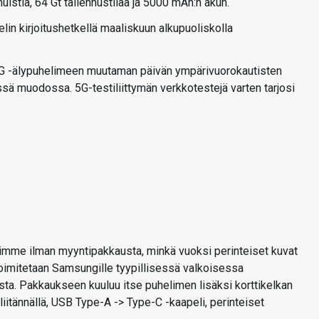
uistia, 64 Gt tallennustilaa ja 5000 mAh:n akun.
elin kirjoitushetkellä maaliskuun alkupuoliskolla
G -älypuhelimeen muutaman päivän ympärivuorokautisten
sä muodossa. 5G-testiliittymän verkkotestejä varten tarjosi
mme ilman myyntipakkausta, minkä vuoksi perinteiset kuvat
 toimitetaan Samsungille tyypillisessä valkoisessa
esta. Pakkaukseen kuuluu itse puhelimen lisäksi korttikelkan
iitännällä, USB Type-A -> Type-C -kaapeli, perinteiset