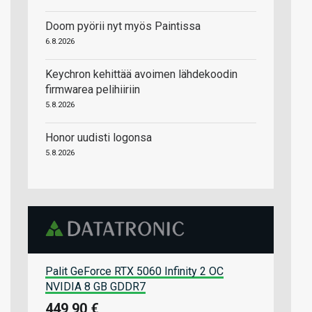
Doom pyörii nyt myös Paintissa
6.8.2026
Keychron kehittää avoimen lähdekoodin
firmwarea pelihiiriin
5.8.2026
Honor uudisti logonsa
5.8.2026
Palit GeForce RTX 5060 Infinity 2 OC
NVIDIA 8 GB GDDR7
449,90 €