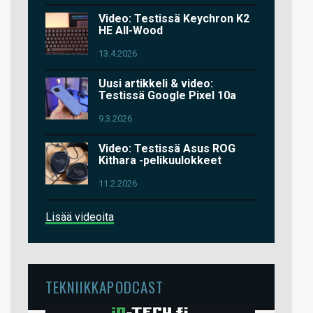
Video: Testissä Keychron K2
HE All-Wood
13.4.2026
Uusi artikkeli & video:
Testissä Google Pixel 10a
9.3.2026
Video: Testissä Asus ROG
Kithara -pelikuulokkeet
11.2.2026
Lisää videoita
TEKNIIKKAPODCAST