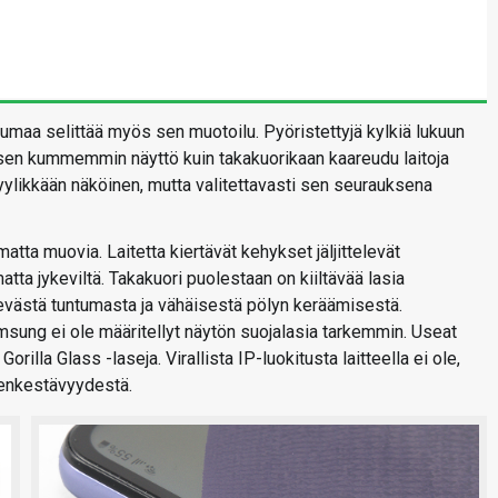
umaa selittää myös sen muotoilu. Pyöristettyjä kylkiä lukuun
ä sen kummemmin näyttö kuin takakuorikaan kaareudu laitoja
tyylikkään näköinen, mutta valitettavasti sen seurauksena
atta muovia. Laitetta kiertävät kehykset jäljittelevät
tta jykeviltä. Takakuori puolestaan on kiiltävää lasia
kevästä tuntumasta ja vähäisestä pölyn keräämisestä.
msung ei ole määritellyt näytön suojalasia tarkemmin. Useat
Gorilla Glass -laseja. Virallista IP-luokitusta laitteella ei ole,
denkestävyydestä.