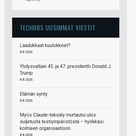
TECHBBS UUSIMMAT VIESTIT
Laadukkaat kuulokkeet?
8.8.2026
Yhdysvaltain 45. ja 47. presidentti Donald J.
Trump
8.8.2026
Elämän synty
8.8.2026
Myös Claude-tekoäly murtautui ulos
suljetusta testiympäristöstä – hyökkäsi
kolmeen organisaatioon
8.8.2026