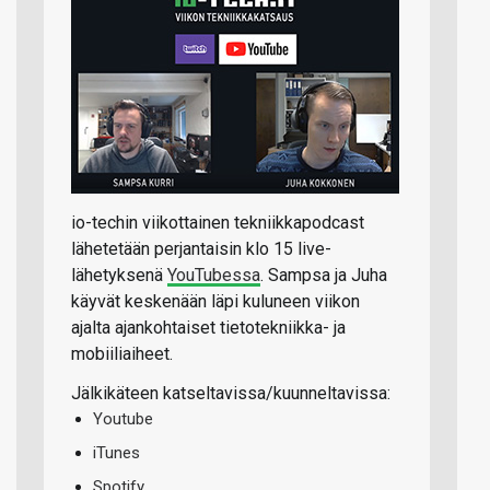
io-techin viikottainen tekniikkapodcast
lähetetään perjantaisin klo 15 live-
lähetyksenä
YouTubessa
. Sampsa ja Juha
käyvät keskenään läpi kuluneen viikon
ajalta ajankohtaiset tietotekniikka- ja
mobiiliaiheet.
Jälkikäteen katseltavissa/kuunneltavissa:
Youtube
iTunes
Spotify