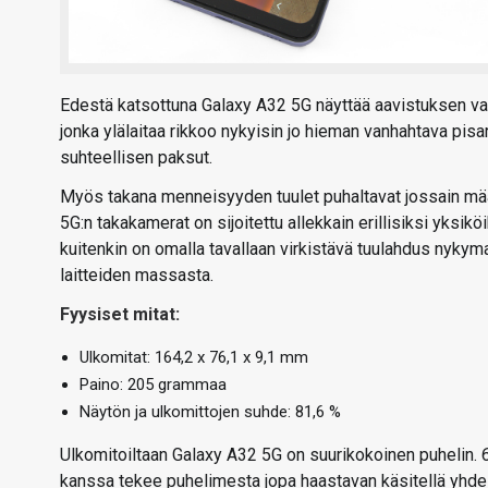
Edestä katsottuna Galaxy A32 5G näyttää aavistuksen va
jonka ylälaitaa rikkoo nykyisin jo hieman vanhahtava pisar
suhteellisen paksut.
Myös takana menneisyyden tuulet puhaltavat jossain määr
5G:n takakamerat on sijoitettu allekkain erillisiksi yks
kuitenkin on omalla tavallaan virkistävä tuulahdus nykym
laitteiden massasta.
Fyysiset mitat:
Ulkomitat: 164,2 x 76,1 x 9,1 mm
Paino: 205 grammaa
Näytön ja ulkomittojen suhde: 81,6 %
Ulkomitoiltaan Galaxy A32 5G on suurikokoinen puhelin.
kanssa tekee puhelimesta jopa haastavan käsitellä yhdel