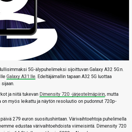
ullisimmaksi 5G-älypuhelimeksi sijoittuvan Galaxy A32 5G:n.
ulle
Galaxy A31:lle
. Edeltäjämallin tapaan A32 5G luottaa
sijaan.
ot ja niitä tukevan
Dimensity 720 -järjestelmäpiirin
, mutta
on myös leikattu ja näytön resoluutio on pudonnut 720p-
äivä 279 euron suositushintaan. Värivaihtoehtoja puhelimella
ppaleemme edustaa värivaihtoehdoista viimeisintä. Dimensity 720