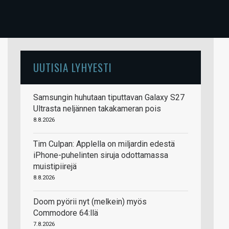
UUTISIA LYHYESTI
Samsungin huhutaan tiputtavan Galaxy S27
Ultrasta neljännen takakameran pois
8.8.2026
Tim Culpan: Applella on miljardin edestä
iPhone-puhelinten siruja odottamassa
muistipiirejä
8.8.2026
Doom pyörii nyt (melkein) myös
Commodore 64:llä
7.8.2026