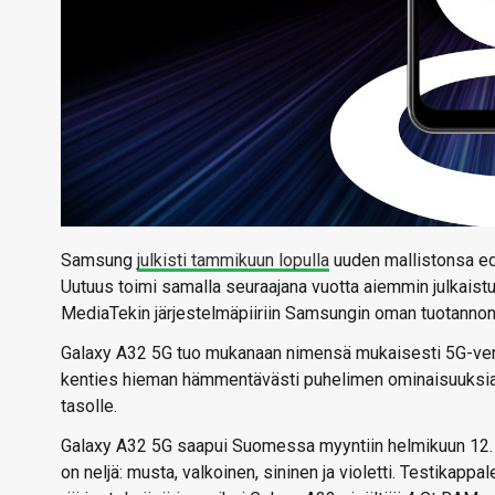
Samsung
julkisti tammikuun lopulla
uuden mallistonsa ed
Uutuus toimi samalla seuraajana vuotta aiemmin julkaist
MediaTekin järjestelmäpiiriin Samsungin oman tuotannon 
Galaxy A32 5G tuo mukanaan nimensä mukaisesti 5G-verk
kenties hieman hämmentävästi puhelimen ominaisuuksia 
tasolle.
Galaxy A32 5G saapui Suomessa myyntiin helmikuun 12. p
on neljä: musta, valkoinen, sininen ja violetti. Testika