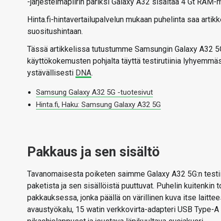
-järjestelmäpiirin pariksi Galaxy A32 sisältää 4 Gt RAM-m
Hinta.fi-hintavertailupalvelun mukaan puhelinta saa artikk
suositushintaan.
Tässä artikkelissa tutustumme Samsungin Galaxy A32 5
käyttökokemusten pohjalta täyttä testirutiinia lyhyemmäs
ystävällisesti
DNA
.
Samsung Galaxy A32 5G -tuotesivut
Hinta.fi, Haku: Samsung Galaxy A32 5G
Pakkaus ja sen sisältö
Tavanomaisesta poiketen saimme Galaxy A32 5G:n testii
paketista ja sen sisällöistä puuttuvat. Puhelin kuitenkin
pakkauksessa, jonka päällä on värillinen kuva itse laitte
avaustyökalu, 15 watin verkkovirta-adapteri USB Type-A l