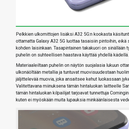
Pelkkien ulkomittojen lisäksi A32 5G:n kookasta käsitunt
ottamatta Galaxy A32 5G luottaa tasaisiin pintoihin, eik
kohden laisinkaan. Tasapintainen takakuori on sinällään 
puhelin on suhteellisen haastava käyttää yhdellä kädellä.
Materiaaleiltaan puhelin on näytön suojalasia lukuun ottam
ulkonäöltään metallia ja tuntuvat muovisuudestaan huolima
jäljittelevää muovia, joka ansaitsee kehut luokassaan jy
Valitettavana miinuksena tämän hintaluokan laitteelle Sa
tämän hintaluokan kilpailijat tarjoavat tunnettuja Corningin 
kuten ei myöskään muita lupauksia minkäänlaisesta ve