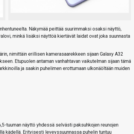
nhentuneelta. Näkymää peittää suurimmaksi osaksi näyttö,
alovi, minkä lisäksi näyttöä kiertävät laidat ovat joka suunnasta
in, nimittäin erillisen kamerasaarekkeen sijaan Galaxy A32
iköikseen. Etupuolen antaman vanhahtavan vaikutelman sijaan tämä
arkkinoilla ja saakin puhelimen erottumaan ulkonäöltään muiden
 6,5-tuuman näyttö yhdessä selvästi paksuhkojen reunojen
lä kädellä. Erityisesti leveyssuunnassa puhelin tuntuu