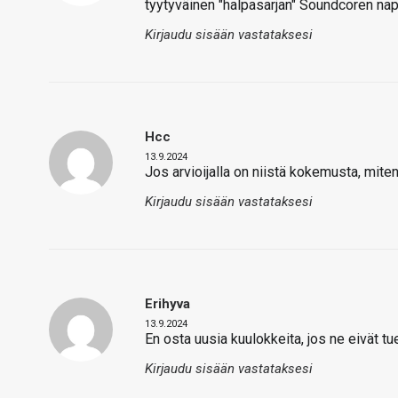
tyytyväinen "halpasarjan" Soundcoren nap
Kirjaudu sisään vastataksesi
Hcc
13.9.2024
Jos arvioijalla on niistä kokemusta, mi
Kirjaudu sisään vastataksesi
Erihyva
13.9.2024
En osta uusia kuulokkeita, jos ne eivät tu
Kirjaudu sisään vastataksesi