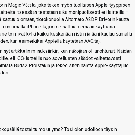
rin Magic V3:sta, joka tekee myös tuollaisen Apple-tyyppisen
itteita itsessään testataan aika monipuolisesti eri laitteilla –
sä sattuu olemaan, tietokoneella Alternate A2DP Driverin kautta
mun omalla iPhonella, jos se sattuu olemaan käytössä
ne toimivat kyllä kaikki keskenään ristiin ja ääni kuuluu samalla
oden, kun esimerkiksi Applella käytetään AAC:ta).
 nyt artikkelin miinuksiinkin, kun näköjään oli unohtunut: Näiden
ille, eli iOS-laitteilla nuo sovellusten säädöt valitettavasti
mista Buds2 Proistakin ja tekee siten näistä Apple-käyttäjille
don.
ekopäällä testailtu melut yms? Tosi olen edelleen täysin