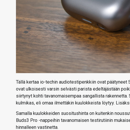
Tällä kertaa io-techin audiotestipenkkiin ovat päätyne
ovat ulkoisesti varsin selvästi parista edeltäjästään po
siirtynyt kohti tavanomaisempaa sangallista rakennetta. 
kulmikas, eli omaa ilmettäkin kuulokkeista löytyy. Lisä
Samalla kuulokkeiden suositushinta on kuitenkin nouss
Buds3 Pro -nappeihin tavanomaisen testirutiinin mukaise
hinnalleen vastinetta.