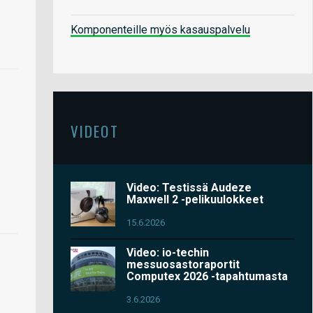
Komponenteille myös kasauspalvelu
VIDEOT
Video: Testissä Audeze
Maxwell 2 -pelikuulokkeet
15.6.2026
Video: io-techin
messuosastoraportit
Computex 2026 -tapahtumasta
3.6.2026