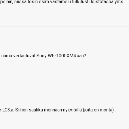
peihin, niissä tosin esim vastamelu tutkitusti loistotasoa yms.
ten nämä vertautuvat Sony WF-1000XM4:ään?
e LC3:a. Siihen saakka mennään nykyisillä (joita on monta).