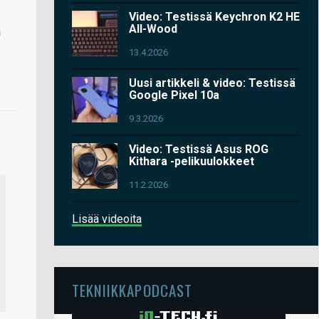
Video: Testissä Keychron K2 HE
All-Wood
ä
13.4.2026
Uusi artikkeli & video: Testissä
Google Pixel 10a
9.3.2026
Video: Testissä Asus ROG
Kithara -pelikuulokkeet
11.2.2026
Lisää videoita
TEKNIIKKAPODCAST