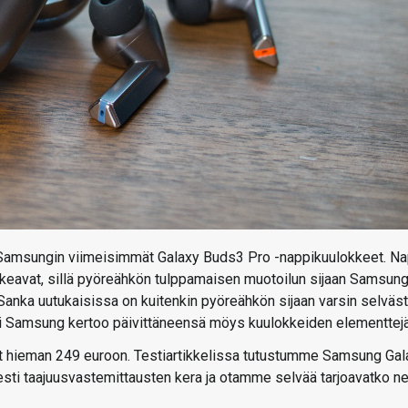
et Samsungin viimeisimmät Galaxy Buds3 Pro -nappikuulokkeet. Na
ikkeavat, sillä pyöreähkön tulppamaisen muotoilun sijaan Samsun
Sanka uutukaisissa on kuitenkin pyöreähkön sijaan varsin selväst
ksi Samsung kertoo päivittäneensä möys kuulokkeiden elementtejä
ut hieman 249 euroon. Testiartikkelissa tutustumme Samsung Gal
sti taajuusvastemittausten kera ja otamme selvää tarjoavatko n