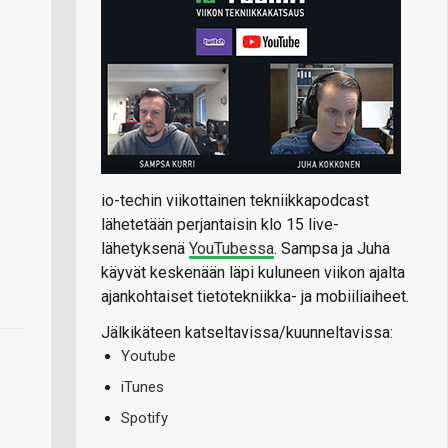
io-techin viikottainen tekniikkapodcast
lähetetään perjantaisin klo 15 live-
lähetyksenä
YouTubessa
. Sampsa ja Juha
käyvät keskenään läpi kuluneen viikon ajalta
ajankohtaiset tietotekniikka- ja mobiiliaiheet.
Jälkikäteen katseltavissa/kuunneltavissa:
Youtube
iTunes
Spotify