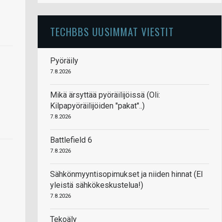
TECHBBS UUSIMMAT VIESTIT
Pyöräily
7.8.2026
Mikä ärsyttää pyöräilijöissä (Oli:
Kilpapyöräilijöiden "pakat"..)
7.8.2026
Battlefield 6
7.8.2026
Sähkönmyyntisopimukset ja niiden hinnat (EI
yleistä sähkökeskustelua!)
7.8.2026
Tekoäly