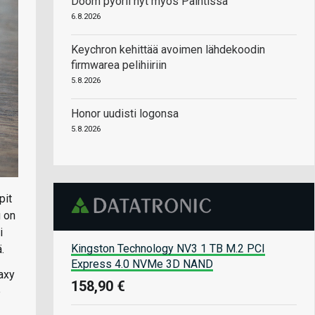
Doom pyörii nyt myös Paintissa
6.8.2026
Keychron kehittää avoimen lähdekoodin
firmwarea pelihiiriin
5.8.2026
Honor uudisti logonsa
5.8.2026
pit
g on
i
Kingston Technology NV3 1 TB M.2 PCI
.
Express 4.0 NVMe 3D NAND
axy
158,90 €
e