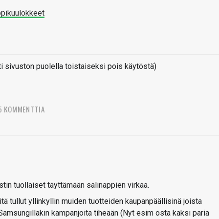
pikuulokkeet
sivuston puolella toistaiseksi pois käytöstä)
5 KOMMENTTIA
ostin tuollaiset täyttämään salinappien virkaa.
tä tullut yllinkyllin muiden tuotteiden kaupanpäällisinä joista
 Samsungillakin kampanjoita tiheään (Nyt esim osta kaksi paria