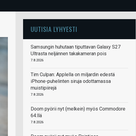
UUTISIA LYHYESTI
Samsungin huhutaan tiputtavan Galaxy S27
Ultrasta neljännen takakameran pois
7.8.2026
Tim Culpan: Applella on miljardin edestä
iPhone-puhelinten siruja odottamassa
muistipiirejä
7.8.2026
Doom pyörii nyt (melkein) myös Commodore
64:llä
7.8.2026