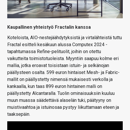
Kaupallinen yhteistyö Fractalin kanssa
Koteloista, AIO-nestejäähdytyksistä ja virtalähteistä tuttu
Fractal esitteli kesäkuun alussa Computex 2024 -
tapahtumassa Refine-pelituolit, joihin on otettu
vaikutteita toimistotuoleista. Myyntiin saapuu kolme eri
mallia, jotka eroavat toisistaan istuin- ja selkänojan
päällysteen osalta. 599 euron hintaiset Mesh- ja Fabric-
mallit on päällystetty nimensä mukaisesti verkolla ja
kankaalla, kun taas 899 euron hintainen malli on
päällystetty Alcantaralla. Tuolin ominaisuuksiin kuuluu
muun muassa säädettävä alaselän tuki, päätyyny on
muistivaahtoa ja istuinosaa pystyy liikuttamaan eteen ja
taaksepäin.