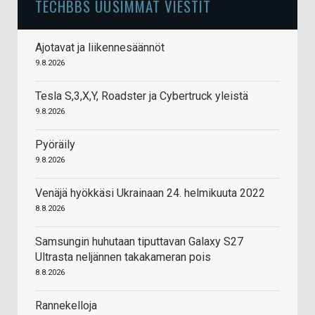
TECHBBS UUSIMMAT VIESTIT
Ajotavat ja liikennesäännöt
9.8.2026
Tesla S,3,X,Y, Roadster ja Cybertruck yleistä
9.8.2026
Pyöräily
9.8.2026
Venäjä hyökkäsi Ukrainaan 24. helmikuuta 2022
8.8.2026
Samsungin huhutaan tiputtavan Galaxy S27
Ultrasta neljännen takakameran pois
8.8.2026
Rannekelloja