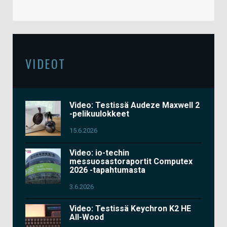
VIDEOT
Video: Testissä Audeze Maxwell 2
-pelikuulokkeet
15.6.2026
Video: io-techin
messuosastoraportit Computex
2026 -tapahtumasta
3.6.2026
Video: Testissä Keychron K2 HE
All-Wood