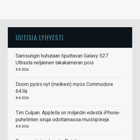
UUTISIA LYHYESTI
Samsungin huhutaan tiputtavan Galaxy S27
Ultrasta neljännen takakameran pois
8.8.2026
Doom pyörii nyt (melkein) myös Commodore
64:llä
8.8.2026
Tim Culpan: Applella on miljardin edestä iPhone-
puhelinten siruja odottamassa muistipiirejä
8.8.2026