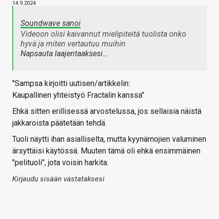
14.9.2024
Soundwave sanoi
Videoon olisi kaivannut mielipiteitä tuolista onko
hyvä ja miten vertautuu muihin
Napsauta laajentaaksesi…
"Sampsa kirjoitti uutisen/artikkelin:
Kaupallinen yhteistyö Fractalin kanssa"
Ehkä sitten erillisessä arvostelussa, jos sellaisia näistä
jakkaroista päätetään tehdä.
Tuoli näytti ihan asialliselta, mutta kyynärnojien valuminen
ärsyttäisi käytössä. Muuten tämä oli ehkä ensimmäinen
"pelituoli", jota voisin harkita.
Kirjaudu sisään vastataksesi