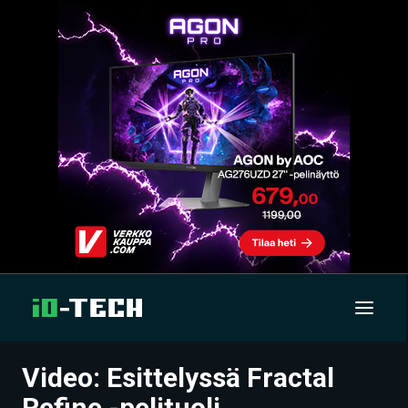
Video: Esittelyssä Fractal
UUTISET
Refine -pelituoli