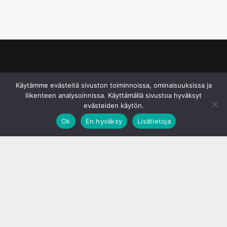
© S&J Media Oy
Käytämme evästeitä sivuston toiminnoissa, ominaisuuksissa ja
liikenteen analysoinnissa. Käyttämällä sivustoa hyväksyt
evästeiden käytön.
Ok
En hyväksy
Lisätietoja
;