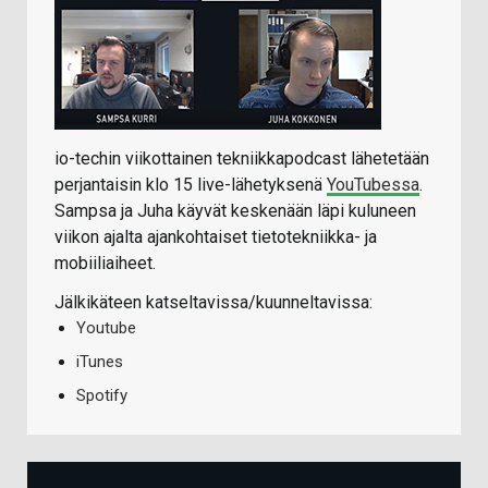
io-techin viikottainen tekniikkapodcast lähetetään
perjantaisin klo 15 live-lähetyksenä
YouTubessa
.
Sampsa ja Juha käyvät keskenään läpi kuluneen
viikon ajalta ajankohtaiset tietotekniikka- ja
mobiiliaiheet.
Jälkikäteen katseltavissa/kuunneltavissa:
Youtube
iTunes
Spotify