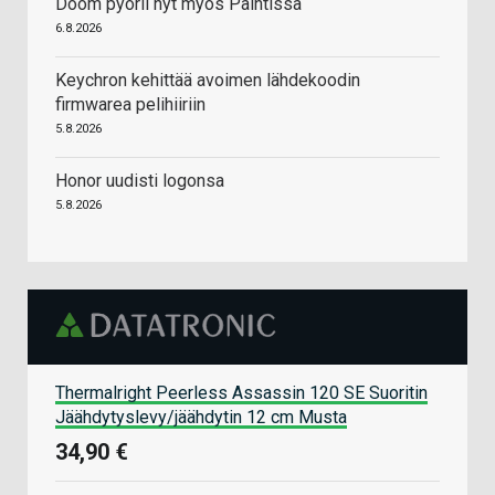
Doom pyörii nyt myös Paintissa
6.8.2026
Keychron kehittää avoimen lähdekoodin
firmwarea pelihiiriin
5.8.2026
Honor uudisti logonsa
5.8.2026
Thermalright Peerless Assassin 120 SE Suoritin
Jäähdytyslevy/jäähdytin 12 cm Musta
34,90 €