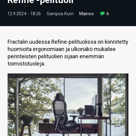
ARTIKKELIT
12.9.2024 - 18:26
Sampsa Kurri
Mainos
6
VIDEOT
TECHBBS
Fractalin uudessa Refine-pelituolissa on kiinnitetty
TIETOA
huomioita ergonomiaan ja ulkonäkö mukailee
perinteisten pelituolien sijaan enemmän
HINTA.FI
toimistotuoleja.
KAUPPA
VAIHDA TEEMA
HAKU