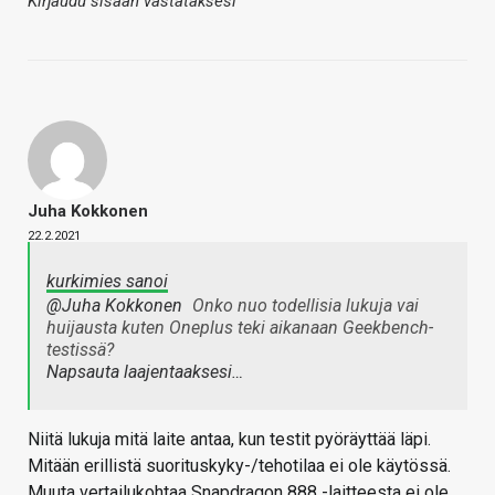
Kirjaudu sisään vastataksesi
Juha Kokkonen
22.2.2021
kurkimies sanoi
@Juha Kokkonen
Onko nuo todellisia lukuja vai
huijausta kuten Oneplus teki aikanaan Geekbench-
testissä?
Napsauta laajentaaksesi…
Niitä lukuja mitä laite antaa, kun testit pyöräyttää läpi.
Mitään erillistä suorituskyky-/tehotilaa ei ole käytössä.
Muuta vertailukohtaa Snapdragon 888 -laitteesta ei ole