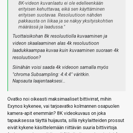
8K-videon kuvanlaatu ei ole edelleenkään
erityisen kehuttavaa, eikä sen käyttäminen
erityisen suotavaa. Resoluutioon nähden
pakkausta on liikaa ja se näkyy yksityiskohtien
määrässä ja laadussa."​
Tuottaisikohan 8k resoluutiolla kuvaaminen ja
videon skaalaaminen alas 4k resoluutioon
laadukkaampaa kuvaa kuin kuvaaminen suoraan 4k
resoluutioon?
Siinähän voisi saada 4k videoon samalla myös
"chroma Subsampling: 4:4:4" väritkin.
Napsauta laajentaaksesi…
Ovatko noi oikeasti maksimaaliset bittivirrat, mihin
Exynos kykenee, vai tarjoavatko kolmannen osapuolen
kamera-apit enemmän? 8K videokuvaus on joka
tapauksessa täyttä huijausta, sillä nykylaitteiden prossut
eivät kykene käsittelemään riittävän suuria bittivirtoja.