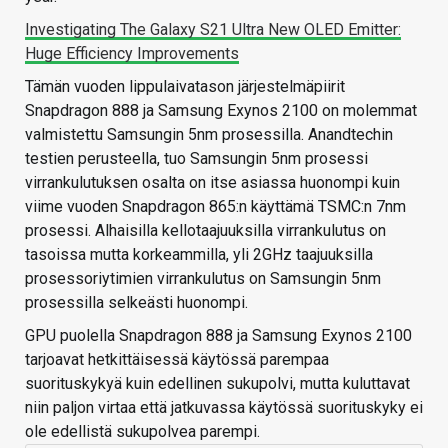
Investigating The Galaxy S21 Ultra New OLED Emitter:
Huge Efficiency Improvements
Tämän vuoden lippulaivatason järjestelmäpiirit
Snapdragon 888 ja Samsung Exynos 2100 on molemmat
valmistettu Samsungin 5nm prosessilla. Anandtechin
testien perusteella, tuo Samsungin 5nm prosessi
virrankulutuksen osalta on itse asiassa huonompi kuin
viime vuoden Snapdragon 865:n käyttämä TSMC:n 7nm
prosessi. Alhaisilla kellotaajuuksilla virrankulutus on
tasoissa mutta korkeammilla, yli 2GHz taajuuksilla
prosessoriytimien virrankulutus on Samsungin 5nm
prosessilla selkeästi huonompi.
GPU puolella Snapdragon 888 ja Samsung Exynos 2100
tarjoavat hetkittäisessä käytössä parempaa
suorituskykyä kuin edellinen sukupolvi, mutta kuluttavat
niin paljon virtaa että jatkuvassa käytössä suorituskyky ei
ole edellistä sukupolvea parempi.