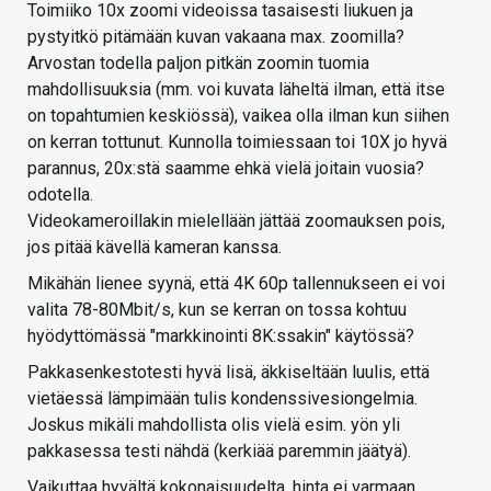
Toimiiko 10x zoomi videoissa tasaisesti liukuen ja
pystyitkö pitämään kuvan vakaana max. zoomilla?
Arvostan todella paljon pitkän zoomin tuomia
mahdollisuuksia (mm. voi kuvata läheltä ilman, että itse
on topahtumien keskiössä), vaikea olla ilman kun siihen
on kerran tottunut. Kunnolla toimiessaan toi 10X jo hyvä
parannus, 20x:stä saamme ehkä vielä joitain vuosia?
odotella.
Videokameroillakin mielellään jättää zoomauksen pois,
jos pitää kävellä kameran kanssa.
Mikähän lienee syynä, että 4K 60p tallennukseen ei voi
valita 78-80Mbit/s, kun se kerran on tossa kohtuu
hyödyttömässä "markkinointi 8K:ssakin" käytössä?
Pakkasenkestotesti hyvä lisä, äkkiseltään luulis, että
vietäessä lämpimään tulis kondenssivesiongelmia.
Joskus mikäli mahdollista olis vielä esim. yön yli
pakkasessa testi nähdä (kerkiää paremmin jäätyä).
Vaikuttaa hyvältä kokonaisuudelta, hinta ei varmaan