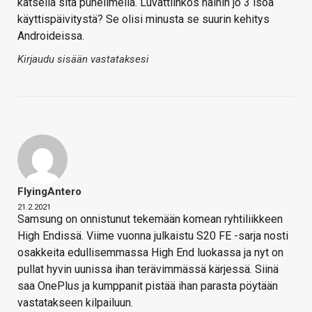
katsella sitä puhelimella. Luvattiinkos näihin jo 3 isoa
käyttispäivitystä? Se olisi minusta se suurin kehitys
Androideissa.
Kirjaudu sisään vastataksesi
FlyingAntero
21.2.2021
Samsung on onnistunut tekemään komean ryhtiliikkeen
High Endissä. Viime vuonna julkaistu S20 FE -sarja nosti
osakkeita edullisemmassa High End luokassa ja nyt on
pullat hyvin uunissa ihan terävimmässä kärjessä. Siinä
saa OnePlus ja kumppanit pistää ihan parasta pöytään
vastatakseen kilpailuun.