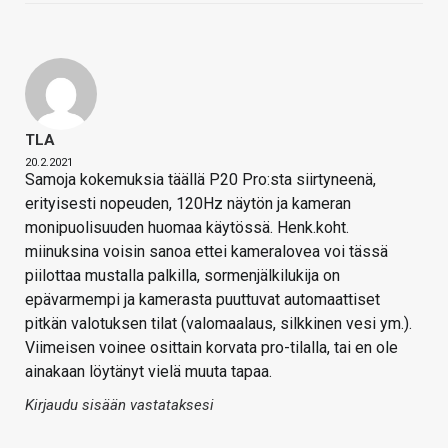
TLA
20.2.2021
Samoja kokemuksia täällä P20 Pro:sta siirtyneenä,
erityisesti nopeuden, 120Hz näytön ja kameran
monipuolisuuden huomaa käytössä. Henk.koht.
miinuksina voisin sanoa ettei kameralovea voi tässä
piilottaa mustalla palkilla, sormenjälkilukija on
epävarmempi ja kamerasta puuttuvat automaattiset
pitkän valotuksen tilat (valomaalaus, silkkinen vesi ym.).
Viimeisen voinee osittain korvata pro-tilalla, tai en ole
ainakaan löytänyt vielä muuta tapaa.
Kirjaudu sisään vastataksesi