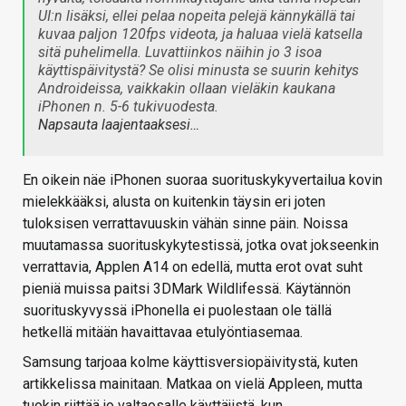
UI:n lisäksi, ellei pelaa nopeita pelejä kännykällä tai
kuvaa paljon 120fps videota, ja haluaa vielä katsella
sitä puhelimella. Luvattiinkos näihin jo 3 isoa
käyttispäivitystä? Se olisi minusta se suurin kehitys
Androideissa, vaikkakin ollaan vieläkin kaukana
iPhonen n. 5-6 tukivuodesta.
Napsauta laajentaaksesi…
En oikein näe iPhonen suoraa suorituskykyvertailua kovin
mielekkääksi, alusta on kuitenkin täysin eri joten
tuloksisen verrattavuuskin vähän sinne päin. Noissa
muutamassa suorituskykytestissä, jotka ovat jokseenkin
verrattavia, Applen A14 on edellä, mutta erot ovat suht
pieniä muissa paitsi 3DMark Wildlifessä. Käytännön
suorituskyvyssä iPhonella ei puolestaan ole tällä
hetkellä mitään havaittavaa etulyöntiasemaa.
Samsung tarjoaa kolme käyttisversiopäivitystä, kuten
artikkelissa mainitaan. Matkaa on vielä Appleen, mutta
tuokin riittää jo valtaosalle käyttäjistä, kun