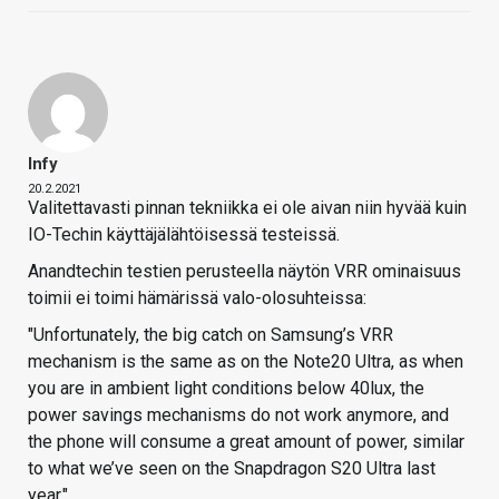
Infy
20.2.2021
Valitettavasti pinnan tekniikka ei ole aivan niin hyvää kuin
IO-Techin käyttäjälähtöisessä testeissä.
Anandtechin testien perusteella näytön VRR ominaisuus
toimii ei toimi hämärissä valo-olosuhteissa:
"Unfortunately, the big catch on Samsung’s VRR
mechanism is the same as on the Note20 Ultra, as when
you are in ambient light conditions below 40lux, the
power savings mechanisms do not work anymore, and
the phone will consume a great amount of power, similar
to what we’ve seen on the Snapdragon S20 Ultra last
year."