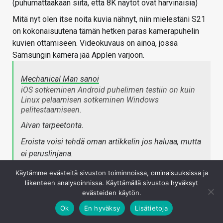
(puhumattaakaan siitä, että 8K näytöt ovat harvinaisia)
Mitä nyt olen itse noita kuvia nähnyt, niin mielestäni S21
on kokonaisuutena tämän hetken paras kamerapuhelin
kuvien ottamiseen. Videokuvaus on ainoa, jossa
Samsungin kamera jää Applen varjoon.
Mechanical Man sanoi
iOS sotkeminen Android puhelimen testiin on kuin
Linux pelaamisen sotkeminen Windows
pelitestaamiseen.
Aivan tarpeetonta.
Eroista voisi tehdä oman artikkelin jos haluaa, mutta
ei peruslinjana.
Napsauta laajentaaksesi…
Käytämme evästeitä sivuston toiminnoissa, ominaisuuksissa ja
liikenteen analysoinnissa. Käyttämällä sivustoa hyväksyt
evästeiden käytön.
Ainakaan itseäni ei kiinosta laitteen merkki tai
käyttöjärjestelmä, ainoa mikä merkkaa on laitteen laatu ja
Ok
En hyväksy
Lisätietoja
hinta/laatusuhde, sekä itselle ostaessani myös