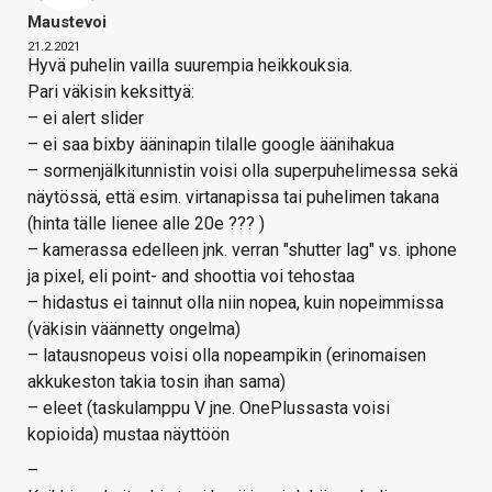
Maustevoi
21.2.2021
Hyvä puhelin vailla suurempia heikkouksia.
Pari väkisin keksittyä:
– ei alert slider
– ei saa bixby ääninapin tilalle google äänihakua
– sormenjälkitunnistin voisi olla superpuhelimessa sekä
näytössä, että esim. virtanapissa tai puhelimen takana
(hinta tälle lienee alle 20e ??? )
– kamerassa edelleen jnk. verran "shutter lag" vs. iphone
ja pixel, eli point- and shoottia voi tehostaa
– hidastus ei tainnut olla niin nopea, kuin nopeimmissa
(väkisin väännetty ongelma)
– latausnopeus voisi olla nopeampikin (erinomaisen
akkukeston takia tosin ihan sama)
– eleet (taskulamppu V jne. OnePlussasta voisi
kopioida) mustaa näyttöön
–