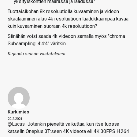
yksityiskohtien määrässä ja laadussa."​
Tuottaisikohan 8k resoluutiolla kuvaaminen ja videon
skaalaaminen alas 4k resoluutioon laadukkaampaa kuvaa
kuin kuvaaminen suoraan 4k resoluutioon?
Siinähän voisi saada 4k videoon samalla myös "chroma
Subsampling: 4:4:4" väritkin.
Kirjaudu sisään vastataksesi
Kurkimies
22.2.2021
@Lucas
Jotenkin pieneltä vaikuttaa, kun itse tuossa
katselin Oneplus 3T:seen 4K videota eli 4K 30FPS H.264