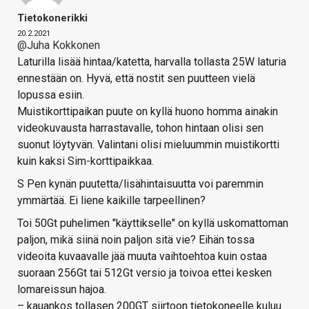
Tietokonerikki
20.2.2021
@Juha Kokkonen
Laturilla lisää hintaa/katetta, harvalla tollasta 25W laturia
ennestään on. Hyvä, että nostit sen puutteen vielä
lopussa esiin.
Muistikorttipaikan puute on kyllä huono homma ainakin
videokuvausta harrastavalle, tohon hintaan olisi sen
suonut löytyvän. Valintani olisi mieluummin muistikortti
kuin kaksi Sim-korttipaikkaa.
S Pen kynän puutetta/lisähintaisuutta voi paremmin
ymmärtää. Ei liene kaikille tarpeellinen?
Toi 50Gt puhelimen "käyttikselle" on kyllä uskomattoman
paljon, mikä siinä noin paljon sitä vie? Eihän tossa
videoita kuvaavalle jää muuta vaihtoehtoa kuin ostaa
suoraan 256Gt tai 512Gt versio ja toivoa ettei kesken
lomareissun hajoa.
– kauankos tollasen 200GT siirtoon tietokoneelle kuluu