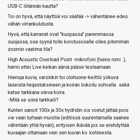
USB-C liitännän kautta?
Toi on hyvä, että näyttöä voi säätää -> vähentänee edes
vähän virrankulutusta.
Hyvä, että kamerat ovat "kuopassa" paremmassa
suojassa, osa syynä tolle korotusosalle ollee pitemmän
zoomin vaatima tila?
High Acoustic Overload Point -mikrofoni (hieno nimi
),
harmi ettei Live keikan ääniä pääse testaamaan.
Hienoja kuvia, varsinkin toi olohuone-keittiö yökuva
laseista heijastuksineen ja koiran loikoilu sohvalla
sekä
katse tarkkana oleva koira.
-Mitä se siinä tarkkaili?
Kunten sanoit 100x ja 30x hydridin ois voinut jättää pois
vie vaan turhaan muistia (editissä suurentamalla saanee
vähintään yhtä hyvän), erityisen ikävää jos se erehdyttää
kuvaajan ottamaan vain sen kuvan ko. kohteesta.