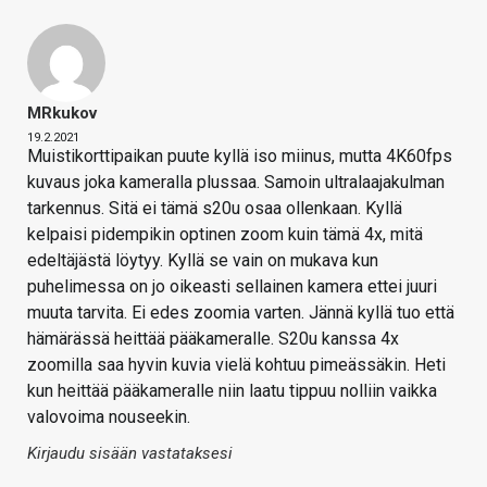
MRkukov
19.2.2021
Muistikorttipaikan puute kyllä iso miinus, mutta 4K60fps
kuvaus joka kameralla plussaa. Samoin ultralaajakulman
tarkennus. Sitä ei tämä s20u osaa ollenkaan. Kyllä
kelpaisi pidempikin optinen zoom kuin tämä 4x, mitä
edeltäjästä löytyy. Kyllä se vain on mukava kun
puhelimessa on jo oikeasti sellainen kamera ettei juuri
muuta tarvita. Ei edes zoomia varten. Jännä kyllä tuo että
hämärässä heittää pääkameralle. S20u kanssa 4x
zoomilla saa hyvin kuvia vielä kohtuu pimeässäkin. Heti
kun heittää pääkameralle niin laatu tippuu nolliin vaikka
valovoima nouseekin.
Kirjaudu sisään vastataksesi