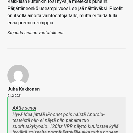
Kaikkiaan kuitenkin tosi hyvä ja mielekäs puhelin.
Pärjättäneenkö useampi vuosi, se jää nähtäväksi. Pixelit
on itsellä ainoita vaihtoehtoja tälle, mutta ei taida tulla
enää premium-chippiä.
Kirjaudu sisään vastataksesi
Juha Kokkonen
21.2.2021
AAtte sanoi
Hyvä idea jättää iPhonet pois näistä Android-
testeistä niin ei näytä niin pahalta tuo
suorituskykyosio. 120hz VRR näyttö kuulostaa kyllä
hyvältä, toisaalta normikäyttäjälle aika turha nopean