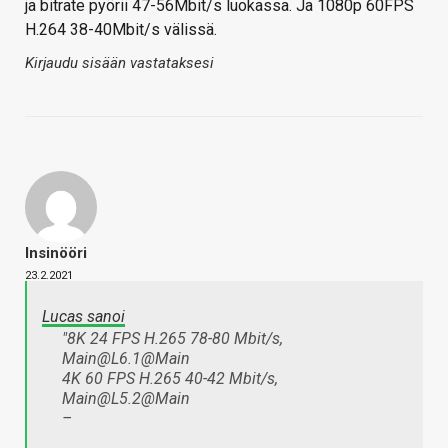
ja bitrate pyörii 47-56Mbit/s luokassa. Ja 1080p 60FPS
H.264 38-40Mbit/s välissä.
Kirjaudu sisään vastataksesi
Insinööri
23.2.2021
Lucas sanoi
"8K 24 FPS H.265 78-80 Mbit/s,
Main@L6.1@Main​
4K 60 FPS H.265 40-42 Mbit/s,
Main@L5.2@Main​
–​