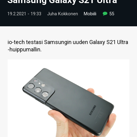
ARTIKKELIT
19.2.2021 - 19:33
Juha Kokkonen
Mobiili
55
VIDEOT
TECHBBS
io-tech testasi Samsungin uuden Galaxy S21 Ultra
TIETOA
-huippumallin.
HINTA.FI
KAUPPA
VAIHDA TEEMA
HAKU