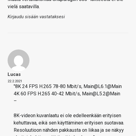
vielä saatavilla.
Kirjaudu sisään vastataksesi
Lucas
22.2.2021
"8K 24 FPS H.265 78-80 Mbit/s, Main@L6.1@Main​
4K 60 FPS H.265 40-42 Mbit/s, Main@L5.2@Main​
–​
8K-videon kuvanlaatu ei ole edelleenkään erityisen
kehuttavaa, eikä sen käyttäminen erityisen suotavaa.
Resoluutioon nähden pakkausta on liikaa ja se näkyy