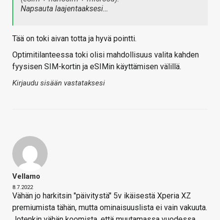
Napsauta laajentaaksesi…
Tää on toki aivan totta ja hyvä pointti.
Optimitilanteessa toki olisi mahdollisuus valita kahden
fyysisen SIM-kortin ja eSIMin käyttämisen välillä.
Kirjaudu sisään vastataksesi
Vellamo
8.7.2022
Vähän jo harkitsin "päivitystä" 5v ikäisestä Xperia XZ
premiumista tähän, mutta ominaisuuslista ei vain vakuuta.
Jotenkin vähän koomista, että muutamassa vuodessa