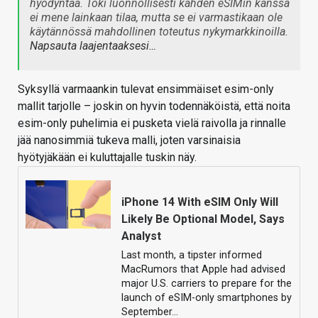
hyödyntää. Toki luonnollisesti kahden eSIMin kanssa
ei mene lainkaan tilaa, mutta se ei varmastikaan ole
käytännössä mahdollinen toteutus nykymarkkinoilla.
Napsauta laajentaaksesi…
Syksyllä varmaankin tulevat ensimmäiset esim-only
mallit tarjolle – joskin on hyvin todennäköistä, että noita
esim-only puhelimia ei pusketa vielä raivolla ja rinnalle
jää nanosimmiä tukeva malli, joten varsinaisia
hyötyjäkään ei kuluttajalle tuskin näy.
iPhone 14 With eSIM Only Will
Likely Be Optional Model, Says
Analyst
Last month, a tipster informed
MacRumors that Apple had advised
major U.S. carriers to prepare for the
launch of eSIM-only smartphones by
September…