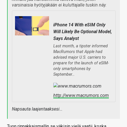
varsinaisia hyötyjäkään ei kuluttajalle tuskin näy.
iPhone 14 With eSIM Only
Will Likely Be Optional Model,
Says Analyst
Last month, a tipster informed
MacRumors that Apple had
advised major U.S. carriers to
prepare for the launch of eSIM-
only smartphones by
September…
http://www.macrumors.com
Napsauta laajentaaksesi…
Tuon rinnakkaismallin se väkisin vielä vaatii, koska