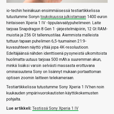
io-techin heinäkuun ensimmäisessä testiartikkelissa
tutustumme Sonyn
toukokuussa julkistamaan
1400 euron
hintaiseen Xperia 1 IV -lippulaivaälypuhelimeen. Laite
tarjoaa Snapdragon 8 Gen 1 -järjestelmäpiirin, 12 Gt RAM-
muistia ja 256 Gt tallennustilaa. Aiemmista malleista
tuttuun tapaan puhelimen 6,5-tuumainen 21:9-
kuvasuhteen näyttö yltää jopa 4K-resoluutioon.
Edeltäjäänsä nähden identtisenä pysyneistä ulkomitoista
huolimatta uutuus tarjoaa 500 mAh:a suuremman akun,
minkä lisäksi varsin selvästi massasta erottuvana
ominaisuutena Sony on lisännyt mukaan portaattoman
optisen zoomin laitteen telekameraan.
Testiartikkelissa tutustumme Sony Xperia 1 IV:hen noin
kuukauden ympärivuorokautisten käyttökokemusten
pohjalta.
Lue artikkeli:
Testissä Sony Xperia 1 IV