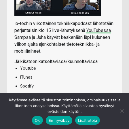
io-techin viikottainen tekniikkapodcast lähetetään
perjantaisin klo 15 live-lähetyksenä
YouTubessa
.
Sampsa ja Juha käyvät keskenään läpi kuluneen
viikon ajalta ajankohtaiset tietotekniikka- ja
mobiiliaiheet.
Jälkikäteen katseltavissa/kuunneltavissa:
Youtube
iTunes
Spotify
Käytämme evästeitä sivuston toiminnoissa, ominaisuuksissa ja
liikenteen analysoinnissa. Käyttämällä sivustoa hyväksyt
TECHBBS UUSIMMAT VIESTIT
evästeiden käytön.
Ok
En hyväksy
Lisätietoja