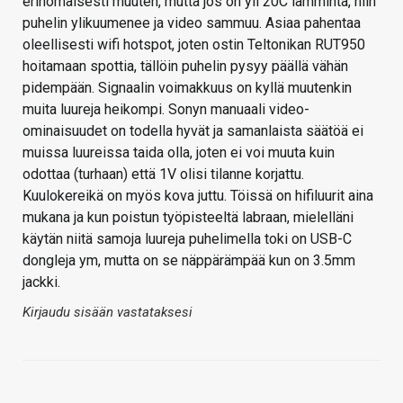
erinomaisesti muuten, mutta jos on yli 20C lämmintä, niin
puhelin ylikuumenee ja video sammuu. Asiaa pahentaa
oleellisesti wifi hotspot, joten ostin Teltonikan RUT950
hoitamaan spottia, tällöin puhelin pysyy päällä vähän
pidempään. Signaalin voimakkuus on kyllä muutenkin
muita luureja heikompi. Sonyn manuaali video-
ominaisuudet on todella hyvät ja samanlaista säätöä ei
muissa luureissa taida olla, joten ei voi muuta kuin
odottaa (turhaan) että 1V olisi tilanne korjattu.
Kuulokereikä on myös kova juttu. Töissä on hifiluurit aina
mukana ja kun poistun työpisteeltä labraan, mielelläni
käytän niitä samoja luureja puhelimella toki on USB-C
dongleja ym, mutta on se näppärämpää kun on 3.5mm
jackki.
Kirjaudu sisään vastataksesi