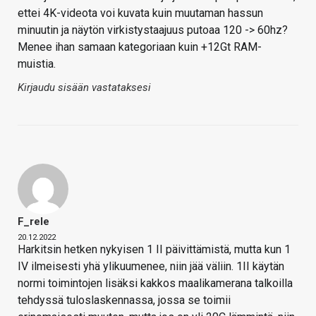
ettei 4K-videota voi kuvata kuin muutaman hassun
minuutin ja näytön virkistystaajuus putoaa 120 -> 60hz?
Menee ihan samaan kategoriaan kuin +12Gt RAM-
muistia.
Kirjaudu sisään vastataksesi
F_rele
20.12.2022
Harkitsin hetken nykyisen 1 II päivittämistä, mutta kun 1
IV ilmeisesti yhä ylikuumenee, niin jää väliin. 1II käytän
normi toimintojen lisäksi kakkos maalikamerana talkoilla
tehdyssä tuloslaskennassa, jossa se toimii