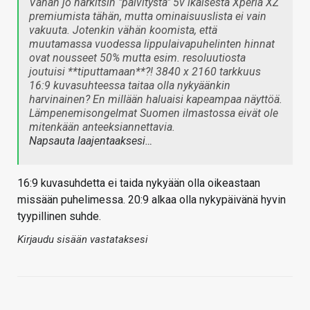
Vähän jo harkitsin "päivitystä" 5v ikäisestä Xperia XZ
premiumista tähän, mutta ominaisuuslista ei vain
vakuuta. Jotenkin vähän koomista, että
muutamassa vuodessa lippulaivapuhelinten hinnat
ovat nousseet 50% mutta esim. resoluutiosta
joutuisi **tiputtamaan**?! 3840 x 2160 tarkkuus
16:9 kuvasuhteessa taitaa olla nykyäänkin
harvinainen? En millään haluaisi kapeampaa näyttöä.
Lämpenemisongelmat Suomen ilmastossa eivät ole
mitenkään anteeksiannettavia.
Napsauta laajentaaksesi…
16:9 kuvasuhdetta ei taida nykyään olla oikeastaan
missään puhelimessa. 20:9 alkaa olla nykypäivänä hyvin
tyypillinen suhde.
Kirjaudu sisään vastataksesi