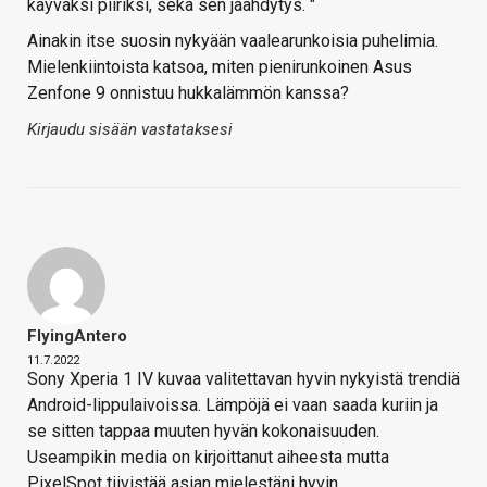
käyväksi piiriksi, sekä sen jäähdytys. "
Ainakin itse suosin nykyään vaalearunkoisia puhelimia.
Mielenkiintoista katsoa, miten pienirunkoinen Asus
Zenfone 9 onnistuu hukkalämmön kanssa?
Kirjaudu sisään vastataksesi
FlyingAntero
11.7.2022
Sony Xperia 1 IV kuvaa valitettavan hyvin nykyistä trendiä
Android-lippulaivoissa. Lämpöjä ei vaan saada kuriin ja
se sitten tappaa muuten hyvän kokonaisuuden.
Useampikin media on kirjoittanut aiheesta mutta
PixelSpot tiivistää asian mielestäni hyvin.