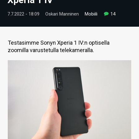
ARTIKKELIT
7.7.2022 - 18:09
Oskari Manninen
Mobiili
14
VIDEOT
TECHBBS
Testasimme Sonyn Xperia 1 IV:n optisella
TIETOA
zoomilla varustetulla telekameralla.
HINTA.FI
KAUPPA
VAIHDA TEEMA
HAKU