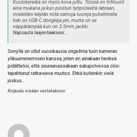
Kuulokereikä on myös kova juttu. Töissä on hifiluurit
aina mukana ja kun poistun työpisteeltä labraan,
mielelläni käytän niitä samoja luureja puhelimella
toki on USB-C dongleja ym, mutta on se
näppärämpää kun on 3.5mm jackki.
Napsauta laajentaaksesi…
Sonyllä on ollut vuosikausia ongelmia tuon kameran
ylikuumenemisen kanssa, joten en ainakaan henkeä
pidättelisi, että seuraavassakaan sukupolvessa olisi
tapahtunut ratkaiseva muutos. Ehkä kuitenkin vielä
joskus…
Kirjaudu sisään vastataksesi