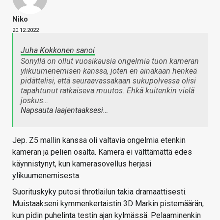
Niko
20.12.2022
Juha Kokkonen sanoi
Sonyllä on ollut vuosikausia ongelmia tuon kameran
ylikuumenemisen kanssa, joten en ainakaan henkeä
pidättelisi, että seuraavassakaan sukupolvessa olisi
tapahtunut ratkaiseva muutos. Ehkä kuitenkin vielä
joskus…
Napsauta laajentaaksesi…
Jep. Z5 mallin kanssa oli valtavia ongelmia etenkin
kameran ja pelien osalta. Kamera ei välttämättä edes
käynnistynyt, kun kamerasovellus herjasi
ylikuumenemisesta.
Suorituskyky putosi throtlailun takia dramaattisesti.
Muistaakseni kymmenkertaistin 3D Markin pistemäärän,
kun pidin puhelinta testin ajan kylmässä. Pelaaminenkin