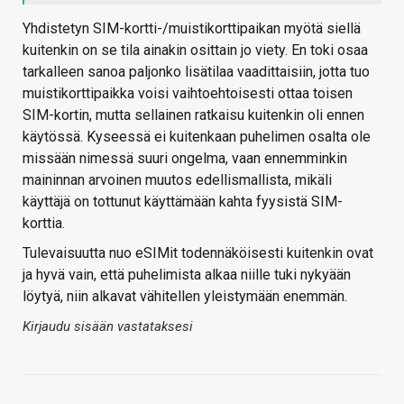
Yhdistetyn SIM-kortti-/muistikorttipaikan myötä siellä
kuitenkin on se tila ainakin osittain jo viety. En toki osaa
tarkalleen sanoa paljonko lisätilaa vaadittaisiin, jotta tuo
muistikorttipaikka voisi vaihtoehtoisesti ottaa toisen
SIM-kortin, mutta sellainen ratkaisu kuitenkin oli ennen
käytössä. Kyseessä ei kuitenkaan puhelimen osalta ole
missään nimessä suuri ongelma, vaan ennemminkin
maininnan arvoinen muutos edellismallista, mikäli
käyttäjä on tottunut käyttämään kahta fyysistä SIM-
korttia.
Tulevaisuutta nuo eSIMit todennäköisesti kuitenkin ovat
ja hyvä vain, että puhelimista alkaa niille tuki nykyään
löytyä, niin alkavat vähitellen yleistymään enemmän.
Kirjaudu sisään vastataksesi