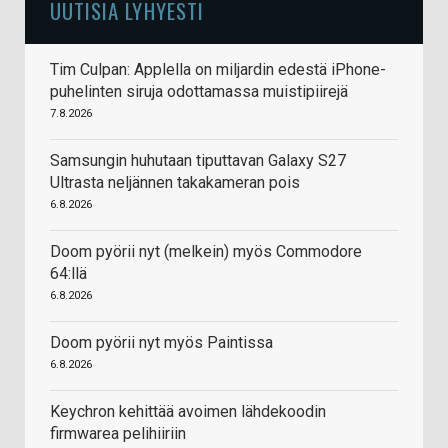
UUTISIA LYHYESTI
Tim Culpan: Applella on miljardin edestä iPhone-
puhelinten siruja odottamassa muistipiirejä
7.8.2026
Samsungin huhutaan tiputtavan Galaxy S27
Ultrasta neljännen takakameran pois
6.8.2026
Doom pyörii nyt (melkein) myös Commodore
64:llä
6.8.2026
Doom pyörii nyt myös Paintissa
6.8.2026
Keychron kehittää avoimen lähdekoodin
firmwarea pelihiiriin