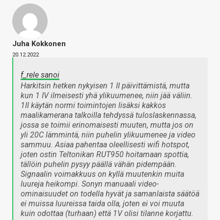
Juha Kokkonen
20.12.2022
f_rele sanoi
Harkitsin hetken nykyisen 1 II päivittämistä, mutta
kun 1 IV ilmeisesti yhä ylikuumenee, niin jää väliin.
1II käytän normi toimintojen lisäksi kakkos
maalikamerana talkoilla tehdyssä tuloslaskennassa,
jossa se toimii erinomaisesti muuten, mutta jos on
yli 20C lämmintä, niin puhelin ylikuumenee ja video
sammuu. Asiaa pahentaa oleellisesti wifi hotspot,
joten ostin Teltonikan RUT950 hoitamaan spottia,
tällöin puhelin pysyy päällä vähän pidempään.
Signaalin voimakkuus on kyllä muutenkin muita
luureja heikompi. Sonyn manuaali video-
ominaisuudet on todella hyvät ja samanlaista säätöä
ei muissa luureissa taida olla, joten ei voi muuta
kuin odottaa (turhaan) että 1V olisi tilanne korjattu.