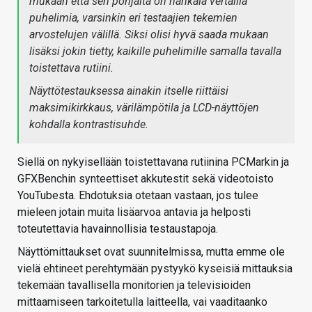
mukaan että sen pohjalta on hankala vertailla
puhelimia, varsinkin eri testaajien tekemien
arvostelujen välillä. Siksi olisi hyvä saada mukaan
lisäksi jokin tietty, kaikille puhelimille samalla tavalla
toistettava rutiini.
Näyttötestauksessa ainakin itselle riittäisi
maksimikirkkaus, värilämpötila ja LCD-näyttöjen
kohdalla kontrastisuhde.
Siellä on nykyisellään toistettavana rutiinina PCMarkin ja
GFXBenchin synteettiset akkutestit sekä videotoisto
YouTubesta. Ehdotuksia otetaan vastaan, jos tulee
mieleen jotain muita lisäarvoa antavia ja helposti
toteutettavia havainnollisia testaustapoja.
Näyttömittaukset ovat suunnitelmissa, mutta emme ole
vielä ehtineet perehtymään pystyykö kyseisiä mittauksia
tekemään tavallisella monitorien ja televisioiden
mittaamiseen tarkoitetulla laitteella, vai vaaditaanko