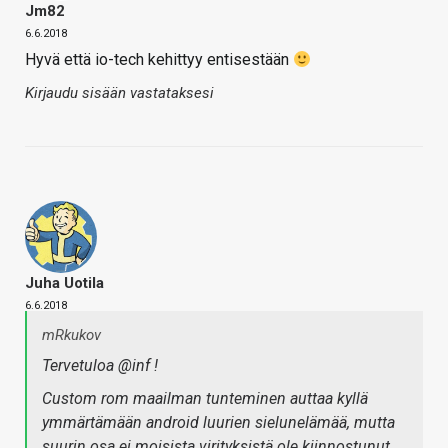
Jm82
6.6.2018
Hyvä että io-tech kehittyy entisestään
Kirjaudu sisään vastataksesi
Juha Uotila
6.6.2018
mRkukov
Tervetuloa @inf !
Custom rom maailman tunteminen auttaa kyllä
ymmärtämään android luurien sielunelämää, mutta
suurin osa ei moisista virityksistä ole kiinnostunut.