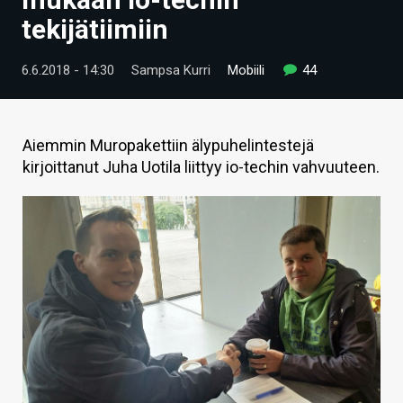
ARTIKKELIT
tekijätiimiin
VIDEOT
6.6.2018 - 14:30
Sampsa Kurri
Mobiili
44
TECHBBS
TIETOA
Aiemmin Muropakettiin älypuhelintestejä
kirjoittanut Juha Uotila liittyy io-techin vahvuuteen.
HINTA.FI
KAUPPA
VAIHDA TEEMA
HAKU