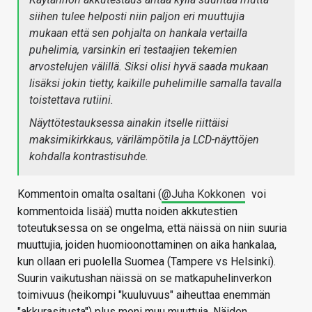
siihen tulee helposti niin paljon eri muuttujia
mukaan että sen pohjalta on hankala vertailla
puhelimia, varsinkin eri testaajien tekemien
arvostelujen välillä. Siksi olisi hyvä saada mukaan
lisäksi jokin tietty, kaikille puhelimille samalla tavalla
toistettava rutiini.
Näyttötestauksessa ainakin itselle riittäisi
maksimikirkkaus, värilämpötila ja LCD-näyttöjen
kohdalla kontrastisuhde.
Kommentoin omalta osaltani (
@Juha Kokkonen
voi
kommentoida lisää) mutta noiden akkutestien
toteutuksessa on se ongelma, että näissä on niin suuria
muuttujia, joiden huomioonottaminen on aika hankalaa,
kun ollaan eri puolella Suomea (Tampere vs Helsinki).
Suurin vaikutushan näissä on se matkapuhelinverkon
toimivuus (heikompi "kuuluvuus" aiheuttaa enemmän
"akkurasitusta") plus moni muu muuttuja. Näiden