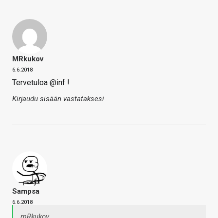
MRkukov
6.6.2018
Tervetuloa @inf !
Kirjaudu sisään vastataksesi
Sampsa
6.6.2018
mRkukov