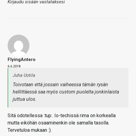
Kirjaudu sisään vastataksesi
FlyingAntero
6.6.2018
Juha Uotila
Toivotaan että jossain vaiheessa tämän rysän
hellittäessä saa myös custom puolelta jonkinlaista
juttua ulos.
Sitä odotellessa :tup:. Io-techissä rima on korkealla
mutta eiköhän osaaminenkin ole samalla tasolla.
Tervetuloa mukaan :).