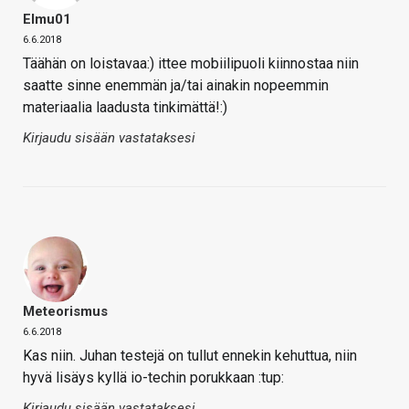
Elmu01
6.6.2018
Täähän on loistavaa:) ittee mobiilipuoli kiinnostaa niin
saatte sinne enemmän ja/tai ainakin nopeemmin
materiaalia laadusta tinkimättä!:)
Kirjaudu sisään vastataksesi
Meteorismus
6.6.2018
Kas niin. Juhan testejä on tullut ennekin kehuttua, niin
hyvä lisäys kyllä io-techin porukkaan :tup:
Kirjaudu sisään vastataksesi