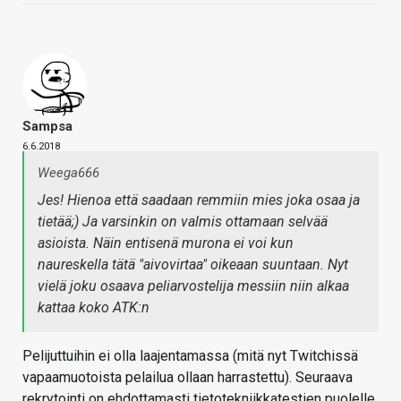
Sampsa
6.6.2018
Weega666
Jes! Hienoa että saadaan remmiin mies joka osaa ja
tietää;) Ja varsinkin on valmis ottamaan selvää
asioista. Näin entisenä murona ei voi kun
naureskella tätä "aivovirtaa" oikeaan suuntaan. Nyt
vielä joku osaava peliarvostelija messiin niin alkaa
kattaa koko ATK:n
Pelijuttuihin ei olla laajentamassa (mitä nyt Twitchissä
vapaamuotoista pelailua ollaan harrastettu). Seuraava
rekrytointi on ehdottamasti tietotekniikkatestien puolelle,