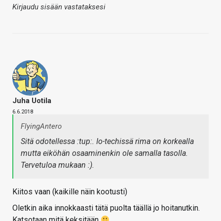
Kirjaudu sisään vastataksesi
Juha Uotila
6.6.2018
FlyingAntero
Sitä odotellessa :tup:. Io-techissä rima on korkealla
mutta eiköhän osaaminenkin ole samalla tasolla.
Tervetuloa mukaan :).
Kiitos vaan (kaikille näin kootusti)
Oletkin aika innokkaasti tätä puolta täällä jo hoitanutkin.
Katsotaan mitä keksitään