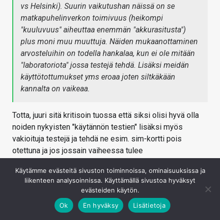
vs Helsinki). Suurin vaikutushan näissä on se
matkapuhelinverkon toimivuus (heikompi
"kuuluvuus" aiheuttaa enemmän "akkurasitusta")
plus moni muu muuttuja. Näiden mukaanottaminen
arvosteluihin on todella hankalaa, kun ei ole mitään
"laboratoriota" jossa testejä tehdä. Lisäksi meidän
käyttötottumukset yms eroaa joten siltkäkään
kannalta on vaikeaa.
Totta, juuri sitä kritisoin tuossa että siksi olisi hyvä olla
noiden nykyisten "käytännön testien" lisäksi myös
vakioituja testejä ja tehdä ne esim. sim-kortti pois
otettuna ja jos jossain vaiheessa tulee
näytönmittausvehkeet taloon niin säätää samalle
Käytämme evästeitä sivuston toiminnoissa, ominaisuuksissa ja
kirkkaudelle ennen testejä.
liikenteen analysoinnissa. Käyttämällä sivustoa hyväksyt
evästeiden käytön.
Juha Kokkonen
Ok
En hyväksy
Lisätietoja
Siellä on nykyisellään toistettavana rutiinina