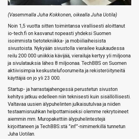
(Vasemmalla Juha Kokkonen, oikealla Juha Uotila)
Noin 1,5 vuotta sitten toimintansa virallisesti aloittanut
io-tech.fi on kasvanut nopeasti yhdeksi Suomen
isoimmista tietotekniikka- ja mobiiliaiheisista
sivustoista. Nykyään sivustolla vierailee kuukaudessa
reilu 200 000 uniikkia kävijää, vierailuja kertyy yli miljoona
ja sivulatauksia lähes 8 miljoonaa. TechBBS on Suomen
aktiivisimpia keskustelufoorumeita ja rekisteröityneitä
käyttäjiä on jo yli 23 000.
Startup- ja harrastajahengessä perustetun sivuston
kehitys jatkuu edelleen niin teknisesti kuin sisällöllisesti.
Valtavaa uusien älypuhelinten julkaisutulvaa ja niiden
testaamisruuhkan helpottamiseksi olemme rekrytoineet
aiemmin mm. Muropakettiin älypuhelintestejä
kirjoittaneen ja TechBBS:stä ”inf”-nimimerkillä tunnetun
Juha Uotilan.