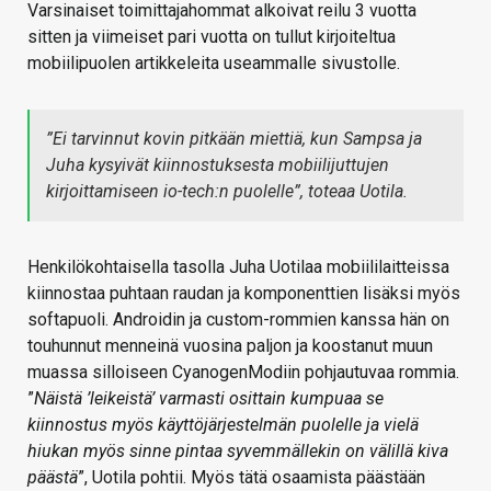
Varsinaiset toimittajahommat alkoivat reilu 3 vuotta
sitten ja viimeiset pari vuotta on tullut kirjoiteltua
mobiilipuolen artikkeleita useammalle sivustolle.
”Ei tarvinnut kovin pitkään miettiä, kun Sampsa ja
Juha kysyivät kiinnostuksesta mobiilijuttujen
kirjoittamiseen io-tech:n puolelle”
, toteaa Uotila.
Henkilökohtaisella tasolla Juha Uotilaa mobiililaitteissa
kiinnostaa puhtaan raudan ja komponenttien lisäksi myös
softapuoli. Androidin ja custom-rommien kanssa hän on
touhunnut menneinä vuosina paljon ja koostanut muun
muassa silloiseen CyanogenModiin pohjautuvaa rommia.
”
Näistä ’leikeistä’ varmasti osittain kumpuaa se
kiinnostus myös käyttöjärjestelmän puolelle ja vielä
hiukan myös sinne pintaa syvemmällekin on välillä kiva
päästä
”, Uotila pohtii. Myös tätä osaamista päästään