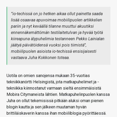
”
io-techissä on jo hetken aikaa ollut painetta saada
lisää osaavaa apuvoimaa mobiilipuolen artikkelien
pariin ja nyt keväällä tilanne muuttui akuutiksi
ennennäkemättömän testilaitetulvan ja hyvää työtä
kiireapuna älypuhelimia testanneen Pekko Lainialan
jäätyä päivätöidensä vuoksi pois tiimistä
”,
mobiilipuolen asioista io-techissä ensisijaisesti
vastaava Juha Kokkonen toteaa.
Uotila on omien sanojensa mukaan 35-vuotias
tekniikkanörtti Helsingistä, jota matkapuhelimet ja -
tekniikka kiinnostanut varmaan sieltä ensimmäisistä
Mobira Citymaneista lähtien. Matkapuhelinpuolen kanssa
Juha on ollut tekemisissä pitkään aluksi oman pienen
blogin kautta ja sen jälkeen muutaman hyvän
brittiläiskaverin kanssa ihan mobiiliblogia pyörittäessä.