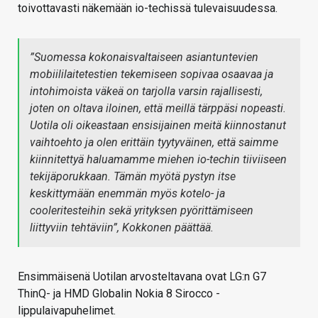
toivottavasti näkemään io-techissä tulevaisuudessa.
”
Suomessa kokonaisvaltaiseen asiantuntevien
mobiililaitetestien tekemiseen sopivaa osaavaa ja
intohimoista väkeä on tarjolla varsin rajallisesti,
joten on oltava iloinen, että meillä tärppäsi nopeasti.
Uotila oli oikeastaan ensisijainen meitä kiinnostanut
vaihtoehto ja olen erittäin tyytyväinen, että saimme
kiinnitettyä haluamamme miehen io-techin tiiviiseen
tekijäporukkaan. Tämän myötä pystyn itse
keskittymään enemmän myös kotelo- ja
cooleritesteihin sekä yrityksen pyörittämiseen
liittyviin tehtäviin
”, Kokkonen päättää.
Ensimmäisenä Uotilan arvosteltavana ovat LG:n G7
ThinQ- ja HMD Globalin Nokia 8 Sirocco -
lippulaivapuhelimet.