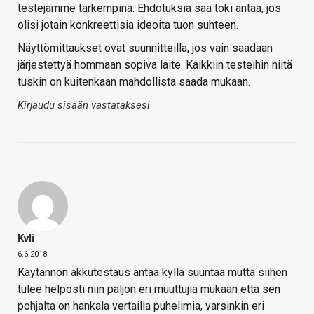
testejämme tarkempina. Ehdotuksia saa toki antaa, jos
olisi jotain konkreettisia ideoita tuon suhteen.
Näyttömittaukset ovat suunnitteilla, jos vain saadaan
järjestettyä hommaan sopiva laite. Kaikkiin testeihin niitä
tuskin on kuitenkaan mahdollista saada mukaan.
Kirjaudu sisään vastataksesi
Kvli
6.6.2018
Käytännön akkutestaus antaa kyllä suuntaa mutta siihen
tulee helposti niin paljon eri muuttujia mukaan että sen
pohjalta on hankala vertailla puhelimia, varsinkin eri