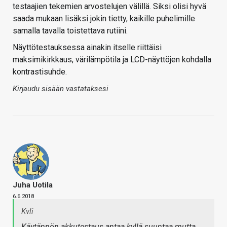
testaajien tekemien arvostelujen välillä. Siksi olisi hyvä
saada mukaan lisäksi jokin tietty, kaikille puhelimille
samalla tavalla toistettava rutiini.
Näyttötestauksessa ainakin itselle riittäisi
maksimikirkkaus, värilämpötila ja LCD-näyttöjen kohdalla
kontrastisuhde.
Kirjaudu sisään vastataksesi
Juha Uotila
6.6.2018
Kvli
Käytännön akkutestaus antaa kyllä suuntaa mutta