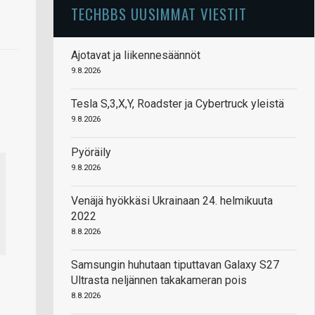
TECHBBS UUSIMMAT VIESTIT
Ajotavat ja liikennesäännöt
9.8.2026
Tesla S,3,X,Y, Roadster ja Cybertruck yleistä
9.8.2026
Pyöräily
9.8.2026
Venäjä hyökkäsi Ukrainaan 24. helmikuuta
2022
8.8.2026
Samsungin huhutaan tiputtavan Galaxy S27
Ultrasta neljännen takakameran pois
8.8.2026