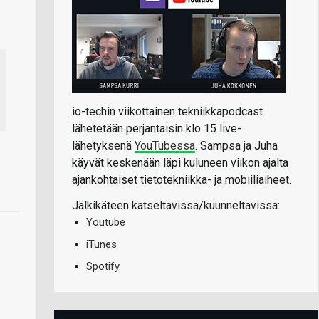
io-techin viikottainen tekniikkapodcast
lähetetään perjantaisin klo 15 live-
lähetyksenä
YouTubessa
. Sampsa ja Juha
käyvät keskenään läpi kuluneen viikon ajalta
ajankohtaiset tietotekniikka- ja mobiiliaiheet.
Jälkikäteen katseltavissa/kuunneltavissa:
Youtube
iTunes
Spotify