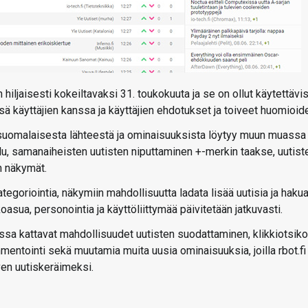
in hiljaisesti kokeiltavaksi 31. toukokuuta ja se on ollut käytettävi
ssä käyttäjien kanssa ja käyttäjien ehdotukset ja toiveet huomioid
0 suomalaisesta lähteestä ja ominaisuuksista löytyy muun muassa
u, samanaiheisten uutisten niputtaminen +-merkin taakse, uutist
n näkymät.
egoriointia, näkymiin mahdollisuutta ladata lisää uutisia ja hakua
asua, personointia ja käyttöliittymää päivitetään jatkuvasti.
ssa kattavat mahdollisuudet uutisten suodattaminen, klikkiotsiko
mentointi sekä muutamia muita uusia ominaisuuksia, joilla rbot.fi
en uutiskeräimeksi.