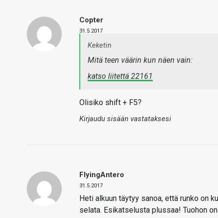
Copter
31.5.2017
Keketin
Mitä teen väärin kun näen vain:
katso liitettä 22161
Olisiko shift + F5?
Kirjaudu sisään vastataksesi
FlyingAntero
31.5.2017
Heti alkuun täytyy sanoa, että runko on ku
selata. Esikatselusta plussaa! Tuohon on