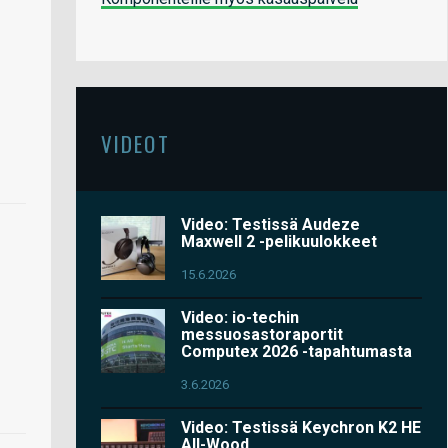
VIDEOT
Video: Testissä Audeze
Maxwell 2 -pelikuulokkeet
15.6.2026
Video: io-techin
messuosastoraportit
Computex 2026 -tapahtumasta
3.6.2026
Video: Testissä Keychron K2 HE
All-Wood