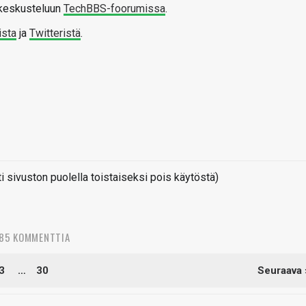
yskeskusteluun
TechBBS-foorumissa
.
ista
ja
Twitteristä
.
sivuston puolella toistaiseksi pois käytöstä)
485 KOMMENTTIA
3
…
30
Seuraava 