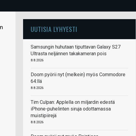
en
UUTISIA LYHYESTI
Samsungin huhutaan tiputtavan Galaxy S27
Ultrasta neljännen takakameran pois
8.8.2026
Doom pyörii nyt (melkein) myös Commodore
64:llä
8.8.2026
Tim Culpan: Applella on miljardin edestä
iPhone-puhelinten siruja odottamassa
muistipiirejä
8.8.2026