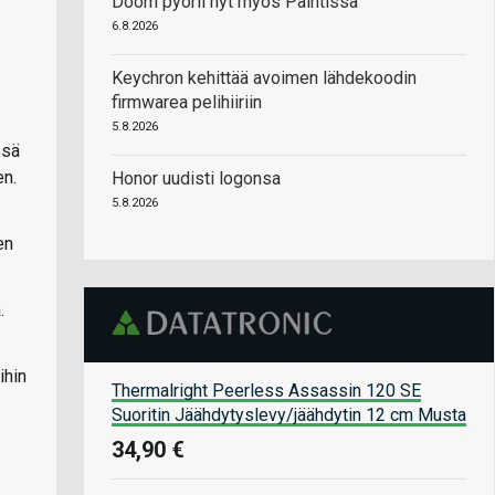
Doom pyörii nyt myös Paintissa
6.8.2026
Keychron kehittää avoimen lähdekoodin
firmwarea pelihiiriin
5.8.2026
ssä
en.
Honor uudisti logonsa
5.8.2026
en
.
ihin
Thermalright Peerless Assassin 120 SE
Suoritin Jäähdytyslevy/jäähdytin 12 cm Musta
34,90 €