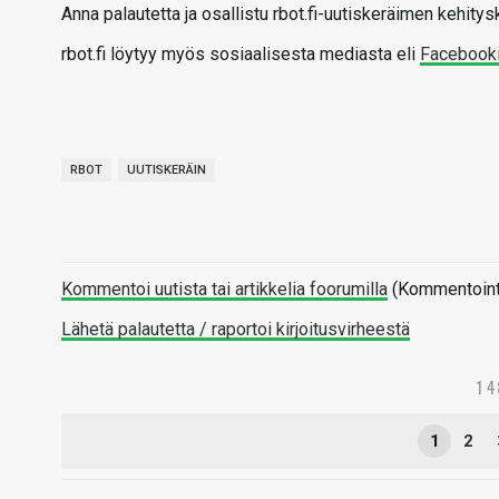
Anna palautetta ja osallistu rbot.fi-uutiskeräimen kehit
rbot.fi löytyy myös sosiaalisesta mediasta eli
Facebook
RBOT
UUTISKERÄIN
Kommentoi uutista tai artikkelia foorumilla
(Kommentointi 
Lähetä palautetta / raportoi kirjoitusvirheestä
1 
1
2