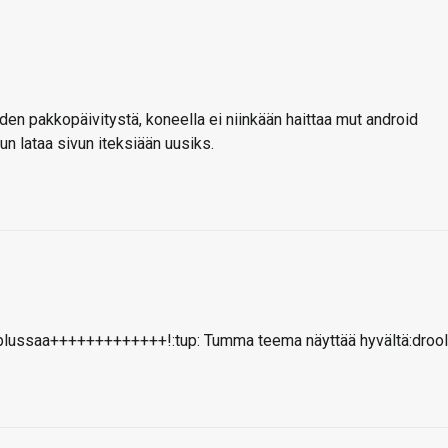
den pakkopäivitystä, koneella ei niinkään haittaa mut android
n lataa sivun iteksiään uusiks.
in plussaa+++++++++++++!:tup: Tumma teema näyttää hyvältä:drool