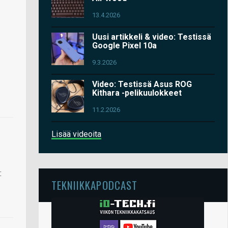
13.4.2026
Uusi artikkeli & video: Testissä
Google Pixel 10a
9.3.2026
Video: Testissä Asus ROG
Kithara -pelikuulokkeet
11.2.2026
Lisää videoita
:
TEKNIIKKAPODCAST