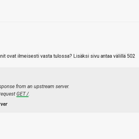
nit ovat ilmeisesti vasta tulossa? Lisäksi sivu antaa välillä 502
esponse from an upstream server.
 request
GET /
.
rver