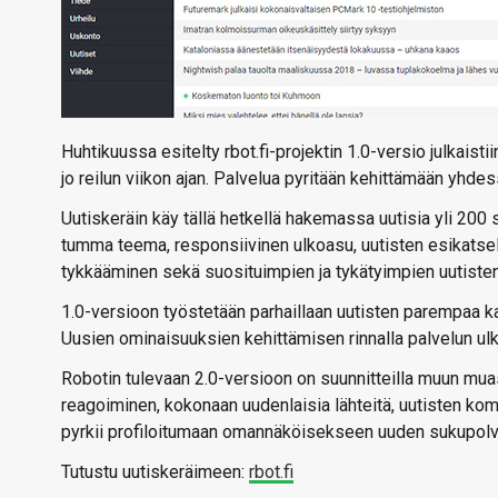
Huhtikuussa esitelty rbot.fi-projektin 1.0-versio julkaisti
jo reilun viikon ajan. Palvelua pyritään kehittämään yhde
Uutiskeräin käy tällä hetkellä hakemassa uutisia yli 20
tumma teema, responsiivinen ulkoasu, uutisten esikatsel
tykkääminen sekä suosituimpien ja tykätyimpien uutiste
1.0-versioon työstetään parhaillaan uutisten parempaa kat
Uusien ominaisuuksien kehittämisen rinnalla palvelun ulko
Robotin tulevaan 2.0-versioon on suunnitteilla muun mua
reagoiminen, kokonaan uudenlaisia lähteitä, uutisten kom
pyrkii profiloitumaan omannäköisekseen uuden sukupolv
Tutustu uutiskeräimeen:
rbot.fi