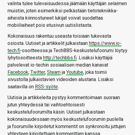
valinta tulee tulevaisuudessa jäämään käyttäjän selaimen
muistiin, joten esimerkiksi pelkästään tietotekniikka-
aiheista kiinnostuneet lukijat voivat suodattaa
mobiiliaiheet pois etusivun uutislistasta.
Kokonaisuus rakentuu useasta toisiaan tukevasta
osiosta. Uutiset ja artikkelit julkaistaan
https://www.io-
tech.fi
-osoitteessa ja TechBBS-keskustelufoorumi löytyy
lyhytosoitteesta
http://techbbs.fi
. Lisäksi käyttäjiä
palvelevat io-techin sosiaalisen median kanavat
Facebook
,
Twitter
,
Steam
ja
Youtube
, joka toimii
sivustolla julkaistavien videoiden alustana. Lisäksi
saatavilla on
RSS-syöte
.
Uutisia ja artikkeleita pystyy kommentoimaan suoraan
jutun yhteydessä tai vaihtoehtoisesti
keskustelufoorumilta käsin. Uutiset julkaistaan
kokonaisuudessaan myös keskustelufoorumin puolella
ja foorumille kirjoitetut kommentit on synkronoitu juttujen
yhteyteen kirjoitettujen kommenttien kanssa.