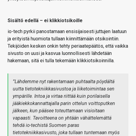
Sisältö edellä – ei klikkiotsikoille
io-tech pyrkii panostamaan ensisijaisesti juttujen laatuun
ja erityistä huomiota tullaan kiinnittämään otsikointiin.
Tekijöiden kesken onkin tehty periaatepäätös, että vaikka
sivusto on uusi ja kasvua luonnollisesti lähdetään
hakemaan, sitä ei tulla tekemään klikkiotsikoinnilla.
”Lähdemme nyt rakentamaan puhtaalta pöydältä
uutta tietotekniikkasivustoa ja liiketoimintaa sen
ympärille. Intoa ja virtaa riittää kuin porilaisella
jääkiekkokannattajalla parin ottelun voittoputken
jälkeen, kun pääsee toteuttamaan visioitaan
vapaasti. Tavoitteena on yhtään vähättelemättä
tehdä io-techistä Suomen paras
tietotekniikkasivusto, joka tullaan tuntemaan myös