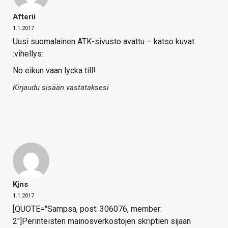
Afterii
1.1.2017
Uusi suomalainen ATK-sivusto avattu – katso kuvat
:vihellys:
No eikun vaan lycka till!
Kirjaudu sisään vastataksesi
Kjns
1.1.2017
[QUOTE="Sampsa, post: 306076, member:
2"]Perinteisten mainosverkostojen skriptien sijaan