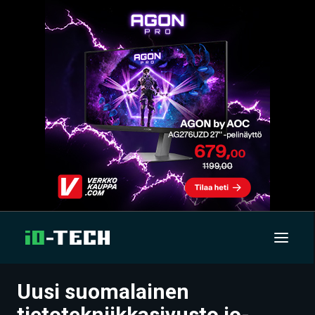
Uusi suomalainen
UUTISET
tietotekniikkasivusto io-