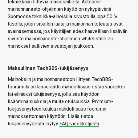
tekniikkaan liittyviä mainosaiheita. Adblock-
mainonnanesto-ohjelmien käyttö on nykypäivänä
Suomessa tekniikka-aiheisilla sivustoilla jopa 50 %
tasolla, joten sisällön laatu ja mainonnan toteutus ovat
avainasemassa, jos käyttäjien edes haaveillaan lisäävän
sivusto mainonnanesto-ohjelmien whitelistille eli
mainokset sallivien sivustojen joukkoon.
Maksullinen TechBBS-tukijäsenyys
Mainoksiin ja mainonnanestoon liittyen TechBBS-
foorumilla on lanseraattu mahdollisuus ostaa vuodeksi
tai eliniäksi tukijäsenyys, jolla saa käyttöön
lisäominaisuuksia ja muita etuisuuksia. Premium-
tukijäsenyyteen kuuluu mahdollisuus foorumin
mainoksettomaan käyttöön. Lisää tietoa
tukijäsenyydestä löytyy
FAQ-viestiketjusta
.