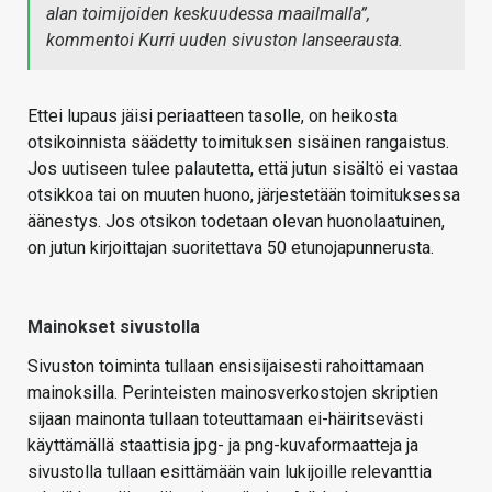
alan toimijoiden keskuudessa maailmalla”
,
kommentoi Kurri uuden sivuston lanseerausta.
Ettei lupaus jäisi periaatteen tasolle, on heikosta
otsikoinnista säädetty toimituksen sisäinen rangaistus.
Jos uutiseen tulee palautetta, että jutun sisältö ei vastaa
otsikkoa tai on muuten huono, järjestetään toimituksessa
äänestys. Jos otsikon todetaan olevan huonolaatuinen,
on jutun kirjoittajan suoritettava 50 etunojapunnerusta.
Mainokset sivustolla
Sivuston toiminta tullaan ensisijaisesti rahoittamaan
mainoksilla. Perinteisten mainosverkostojen skriptien
sijaan mainonta tullaan toteuttamaan ei-häiritsevästi
käyttämällä staattisia jpg- ja png-kuvaformaatteja ja
sivustolla tullaan esittämään vain lukijoille relevanttia