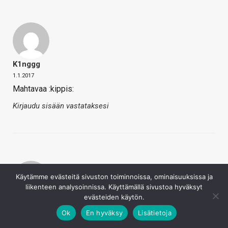
K1nggg
1.1.2017
Mahtavaa :kippis:
Kirjaudu sisään vastataksesi
Käytämme evästeitä sivuston toiminnoissa, ominaisuuksissa ja
liikenteen analysoinnissa. Käyttämällä sivustoa hyväksyt
evästeiden käytön.
Freeze
Ok
En hyväksy
Lisätietoja
1.1.2017