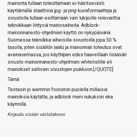
mainonta tullaan toteuttamaan ei-häiritsevästi
käyttämällä staattisia jpg- ja png-kuvaformaatteja ja
sivustolla tullaan esittämään vain lukijoille relevanttia
tekniikkaan liittyviä mainosaiheita. Adblock-
mainonnanesto-ohjelmien käyttö on nykypäivänä
Suomessa tekniikka-aiheisilla sivustoilla jopa 50 %
tasolla, joten sisällön laatu ja mainonnan toteutus ovat
avainasemassa, jos käyttäjien edes haaveillaan lisäävän
sivusto mainonnanesto-ohjelmien whitelistille eli
mainokset sallivien sivustojen joukkoon.[/QUOTE]
Tämä.
Testasin jo aiemmin foorumin puolella millaisia
mainoksia käytätte, ja adblock meni nukuksiin eka
käynnillä.
Kirjaudu sisään vastataksesi