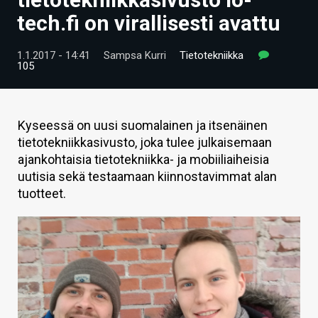
ARTIKKELIT
tech.fi on virallisesti avattu
VIDEOT
1.1.2017 - 14:41
Sampsa Kurri
Tietotekniikka
105
TECHBBS
TIETOA
Kyseessä on uusi suomalainen ja itsenäinen
HINTA.FI
tietotekniikkasivusto, joka tulee julkaisemaan
ajankohtaisia tietotekniikka- ja mobiiliaiheisia
KAUPPA
uutisia sekä testaamaan kiinnostavimmat alan
tuotteet.
VAIHDA TEEMA
HAKU