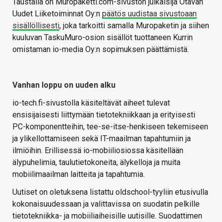
Taustalla on Muropaketti.com-sivuston julkaisija Otavan
Uudet Liiketoiminnat Oy:n
päätös uudistaa sivustoaan
sisällöllisesti
, joka tarkoitti samalla Muropaketin ja siihen
kuuluvan TaskuMuro-osion sisällöt tuottaneen Kurrin
omistaman io-media Oy:n sopimuksen päättämistä.
Vanhan loppu on uuden alku
io-tech.fi-sivustolla käsiteltävät aiheet tulevat
ensisijaisesti liittymään tietotekniikkaan ja erityisesti
PC-komponentteihin, tee-se-itse-henkiseen tekemiseen
ja ylikellottamiseen sekä IT-maailman tapahtumiin ja
ilmiöihin. Erillisessä io-mobiiliosiossa käsitellään
älypuhelimia, taulutietokoneita, älykelloja ja muita
mobiilimaailman laitteita ja tapahtumia.
Uutiset on oletuksena listattu oldschool-tyyliin etusivulla
kokonaisuudessaan ja valittavissa on suodatin pelkille
tietotekniikka- ja mobiiliaiheisille uutisille. Suodattimen