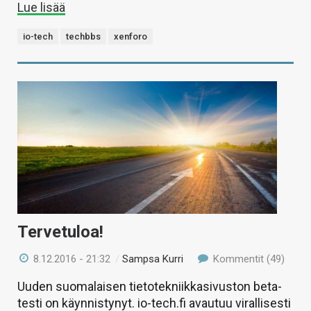
Lue lisää
io-tech
techbbs
xenforo
Tervetuloa!
8.12.2016 - 21:32
/
Sampsa Kurri
Kommentit (49)
Uuden suomalaisen tietotekniikkasivuston beta-
testi on käynnistynyt. io-tech.fi avautuu virallisesti