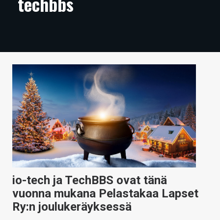
techbbs
ARTIKKELIT
VIDEOT
TECHBBS
TIETOA
HINTA.FI
KAUPPA
VAIHDA TEEMA
io-tech ja TechBBS ovat tänä
HAKU
vuonna mukana Pelastakaa Lapset
Ry:n joulukeräyksessä