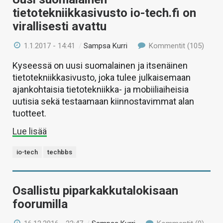
tietotekniikkasivusto io-tech.fi on
virallisesti avattu
1.1.2017 - 14:41
/
Sampsa Kurri
Kommentit (105)
Kyseessä on uusi suomalainen ja itsenäinen
tietotekniikkasivusto, joka tulee julkaisemaan
ajankohtaisia tietotekniikka- ja mobiiliaiheisia
uutisia sekä testaamaan kiinnostavimmat alan
tuotteet.
Lue lisää
io-tech
techbbs
Osallistu piparkakkutalokisaan
foorumilla