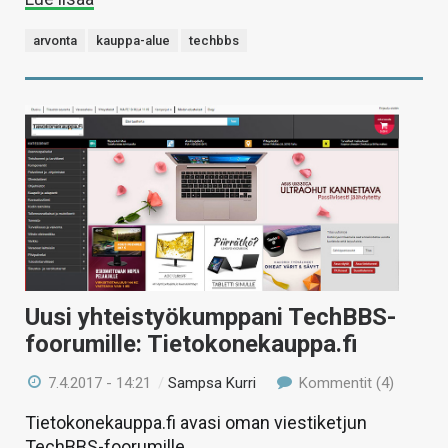
arvonta
kauppa-alue
techbbs
Uusi yhteistyökumppani TechBBS-
foorumille: Tietokonekauppa.fi
7.4.2017 - 14:21
/
Sampsa Kurri
Kommentit (4)
Tietokonekauppa.fi avasi oman viestiketjun
TechBBS-foorumille.