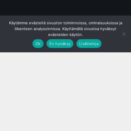
© S&J Media Oy
Käytämme evästeitä sivuston toiminnoissa, ominaisuuksissa ja
liikenteen analysoinnissa. Käyttämällä sivustoa hyväksyt
evästeiden käytön.
Ok
En hyväksy
Lisätietoja
;