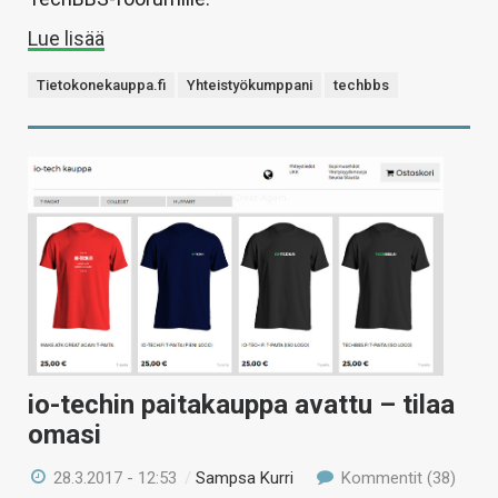
Lue lisää
Tietokonekauppa.fi
Yhteistyökumppani
techbbs
io-techin paitakauppa avattu – tilaa
omasi
28.3.2017 - 12:53
/
Sampsa Kurri
Kommentit (38)