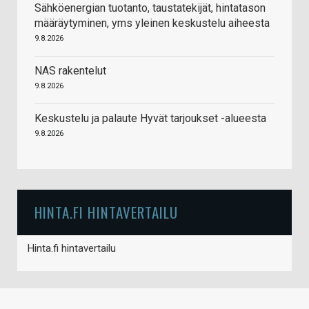
Sähköenergian tuotanto, taustatekijät, hintatason
määräytyminen, yms yleinen keskustelu aiheesta
9.8.2026
NAS rakentelut
9.8.2026
Keskustelu ja palaute Hyvät tarjoukset -alueesta
9.8.2026
HINTA.FI HINTAVERTAILU
Hinta.fi hintavertailu