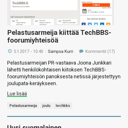
Pelastusarmeija kiittää TechBBS-
foorumiyhteisöä
5.1.2017 - 10:40
/
Sampsa Kurri
Kommentit (17)
Pelastusarmeijan PR-vastaava Joona Junkkari
lähetti henkilökohtaisen kiitoksen TechBBS-
foorumiyhteisön panoksesta netissä järjestettyyn
joulupata-keräykseen.
Lue lisää
Pelastusarmeija
joulu
techbbs
Uusi suomalainen