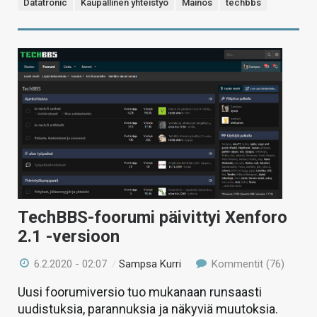
Datatronic
Kaupallinen yhteistyö
Mainos
techbbs
TechBBS-foorumi päivittyi Xenforo
2.1 -versioon
6.2.2020 - 02:07
/
Sampsa Kurri
Kommentit (76)
Uusi foorumiversio tuo mukanaan runsaasti
uudistuksia, parannuksia ja näkyviä muutoksia.