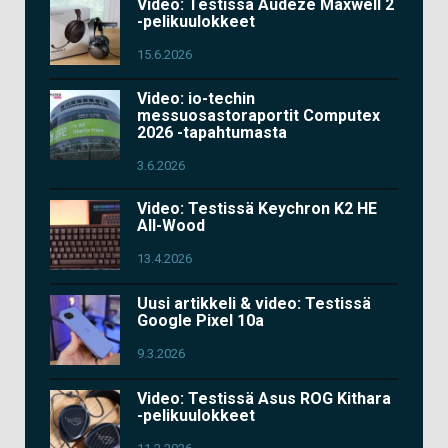
Video: Testissä Audeze Maxwell 2
-pelikuulokkeet
15.6.2026
Video: io-techin
messuosastoraportit Computex
2026 -tapahtumasta
3.6.2026
Video: Testissä Keychron K2 HE
All-Wood
13.4.2026
Uusi artikkeli & video: Testissä
Google Pixel 10a
9.3.2026
Video: Testissä Asus ROG Kithara
-pelikuulokkeet