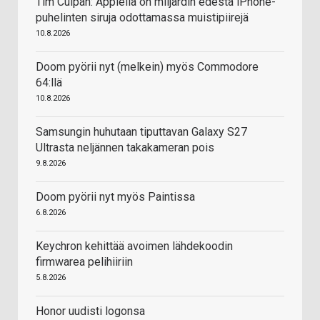
Tim Culpan: Applella on miljardin edestä iPhone-
puhelinten siruja odottamassa muistipiirejä
10.8.2026
Doom pyörii nyt (melkein) myös Commodore
64:llä
10.8.2026
Samsungin huhutaan tiputtavan Galaxy S27
Ultrasta neljännen takakameran pois
9.8.2026
Doom pyörii nyt myös Paintissa
6.8.2026
Keychron kehittää avoimen lähdekoodin
firmwarea pelihiiriin
5.8.2026
Honor uudisti logonsa