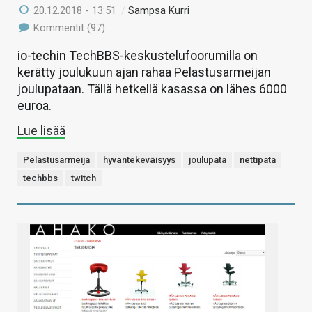
20.12.2018 - 13:51
/
Sampsa Kurri
Kommentit (97)
io-techin TechBBS-keskustelufoorumilla on
kerätty joulukuun ajan rahaa Pelastusarmeijan
joulupataan. Tällä hetkellä kasassa on lähes 6000
euroa.
Lue lisää
Pelastusarmeija
hyväntekeväisyys
joulupata
nettipata
techbbs
twitch