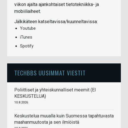
viikon ajalta ajankohtaiset tietotekniikka- ja
mobiiliaiheet.
Jälkikäteen katseltavissa/kuunneltavissa:
Youtube
iTunes
Spotify
TECHBBS UUSIMMAT VIESTIT
Poliittiset ja yhteiskunnalliset meemit (EI
KESKUSTELUA)
10.8.2026
Keskustelua muualla kuin Suomessa tapahtuvasta
maahanmuutosta ja sen ilmiöistä