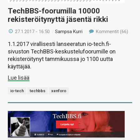
TechBBS-foorumilla 10000
rekisteröitynyttä jäsentä rikki
27.1.2017 - 16:50
/
Sampsa Kurri
Kommentit (66)
1.1.2017 virallisesti lanseeratun io-tech.fi-
sivuston TechBBS-keskustelufoorumille on
rekisteröitynyt tammikuussa jo 1100 uutta
käyttäjää.
Lue lisää
io-tech
techbbs
xenforo