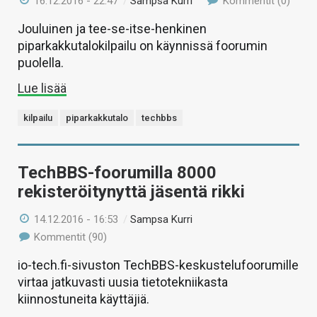
16.12.2016 - 22:47
/
Sampsa Kurri
Kommentit (0)
Jouluinen ja tee-se-itse-henkinen
piparkakkutalokilpailu on käynnissä foorumin
puolella.
Lue lisää
kilpailu
piparkakkutalo
techbbs
TechBBS-foorumilla 8000
rekisteröitynyttä jäsentä rikki
14.12.2016 - 16:53
/
Sampsa Kurri
Kommentit (90)
io-tech.fi-sivuston TechBBS-keskustelufoorumille
virtaa jatkuvasti uusia tietotekniikasta
kiinnostuneita käyttäjiä.