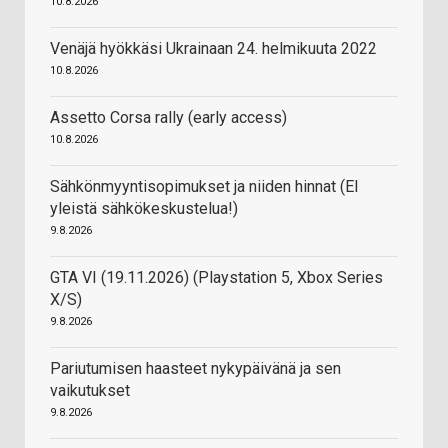
10.8.2026
Venäjä hyökkäsi Ukrainaan 24. helmikuuta 2022
10.8.2026
Assetto Corsa rally (early access)
10.8.2026
Sähkönmyyntisopimukset ja niiden hinnat (EI
yleistä sähkökeskustelua!)
9.8.2026
GTA VI (19.11.2026) (Playstation 5, Xbox Series
X/S)
9.8.2026
Pariutumisen haasteet nykypäivänä ja sen
vaikutukset
9.8.2026