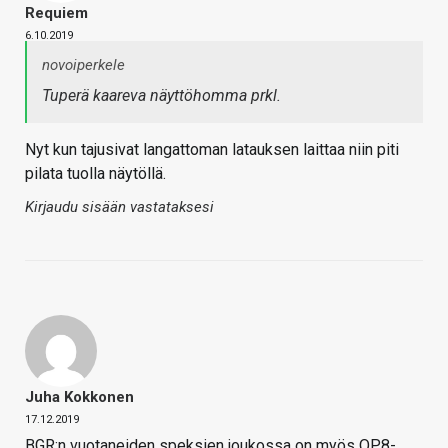
Requiem
6.10.2019
novoiperkele
Tuperä kaareva näyttöhomma prkl.
Nyt kun tajusivat langattoman latauksen laittaa niin piti
pilata tuolla näytöllä.
Kirjaudu sisään vastataksesi
Juha Kokkonen
17.12.2019
BGR:n vuotaneiden speksien joukossa on myös OP8-