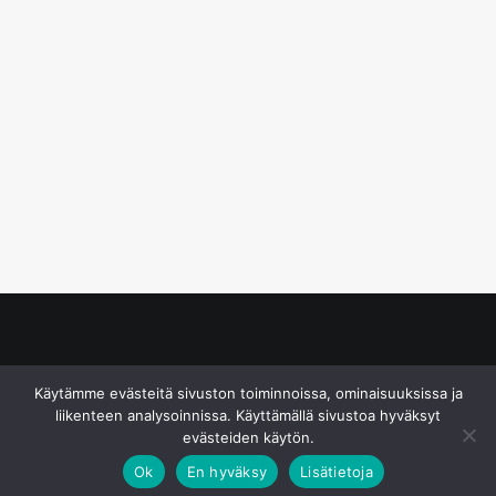
© S&J Media Oy
Käytämme evästeitä sivuston toiminnoissa, ominaisuuksissa ja
liikenteen analysoinnissa. Käyttämällä sivustoa hyväksyt
evästeiden käytön.
Ok
En hyväksy
Lisätietoja