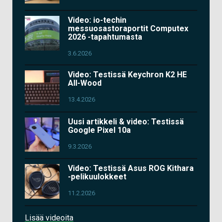
Video: io-techin
messuosastoraportit Computex
2026 -tapahtumasta
3.6.2026
Video: Testissä Keychron K2 HE
All-Wood
13.4.2026
Uusi artikkeli & video: Testissä
Google Pixel 10a
9.3.2026
Video: Testissä Asus ROG Kithara
-pelikuulokkeet
11.2.2026
Lisää videoita