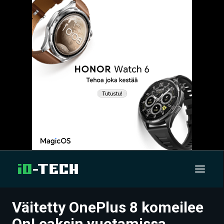
Väitetty OnePlus 8 komeilee
UUTISET
OnLeaksin vuotamissa