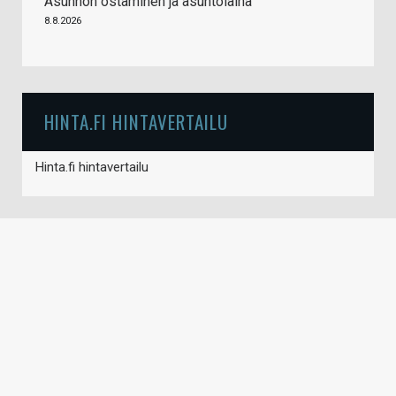
Asunnon ostaminen ja asuntolaina
8.8.2026
HINTA.FI HINTAVERTAILU
Hinta.fi hintavertailu