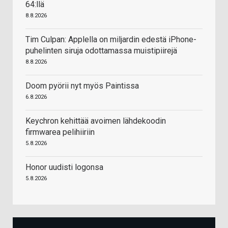
64:llä
8.8.2026
Tim Culpan: Applella on miljardin edestä iPhone-
puhelinten siruja odottamassa muistipiirejä
8.8.2026
Doom pyörii nyt myös Paintissa
6.8.2026
Keychron kehittää avoimen lähdekoodin
firmwarea pelihiiriin
5.8.2026
Honor uudisti logonsa
5.8.2026