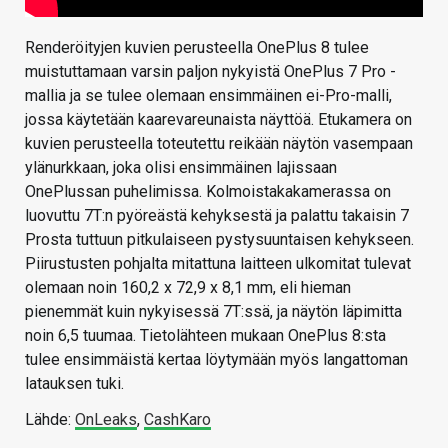
Renderöityjen kuvien perusteella OnePlus 8 tulee
muistuttamaan varsin paljon nykyistä OnePlus 7 Pro -
mallia ja se tulee olemaan ensimmäinen ei-Pro-malli,
jossa käytetään kaarevareunaista näyttöä. Etukamera on
kuvien perusteella toteutettu reikään näytön vasempaan
ylänurkkaan, joka olisi ensimmäinen lajissaan
OnePlussan puhelimissa. Kolmoistakakamerassa on
luovuttu 7T:n pyöreästä kehyksestä ja palattu takaisin 7
Prosta tuttuun pitkulaiseen pystysuuntaisen kehykseen.
Piirustusten pohjalta mitattuna laitteen ulkomitat tulevat
olemaan noin 160,2 x 72,9 x 8,1 mm, eli hieman
pienemmät kuin nykyisessä 7T:ssä, ja näytön läpimitta
noin 6,5 tuumaa. Tietolähteen mukaan OnePlus 8:sta
tulee ensimmäistä kertaa löytymään myös langattoman
latauksen tuki.
Lähde:
OnLeaks
,
CashKaro