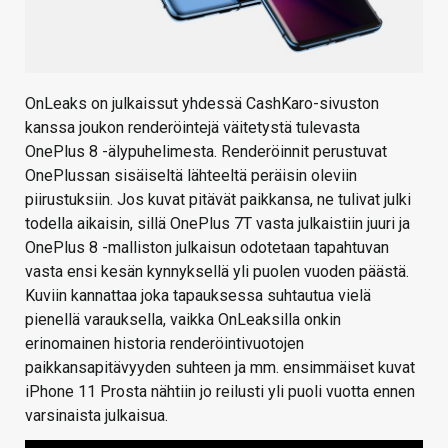
OnLeaks on julkaissut yhdessä CashKaro-sivuston
kanssa joukon renderöintejä väitetystä tulevasta
OnePlus 8 -älypuhelimesta. Renderöinnit perustuvat
OnePlussan sisäiseltä lähteeltä peräisin oleviin
piirustuksiin. Jos kuvat pitävät paikkansa, ne tulivat julki
todella aikaisin, sillä OnePlus 7T vasta julkaistiin juuri ja
OnePlus 8 -malliston julkaisun odotetaan tapahtuvan
vasta ensi kesän kynnyksellä yli puolen vuoden päästä.
Kuviin kannattaa joka tapauksessa suhtautua vielä
pienellä varauksella, vaikka OnLeaksilla onkin
erinomainen historia renderöintivuotojen
paikkansapitävyyden suhteen ja mm. ensimmäiset kuvat
iPhone 11 Prosta nähtiin jo reilusti yli puoli vuotta ennen
varsinaista julkaisua.