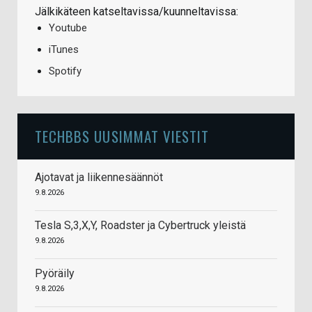
Jälkikäteen katseltavissa/kuunneltavissa:
Youtube
iTunes
Spotify
TECHBBS UUSIMMAT VIESTIT
Ajotavat ja liikennesäännöt
9.8.2026
Tesla S,3,X,Y, Roadster ja Cybertruck yleistä
9.8.2026
Pyöräily
9.8.2026