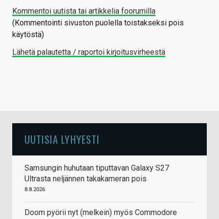
Kommentoi uutista tai artikkelia foorumilla
(Kommentointi sivuston puolella toistakseksi pois
käytöstä)
Lähetä palautetta / raportoi kirjoitusvirheestä
UUTISIA LYHYESTI
Samsungin huhutaan tiputtavan Galaxy S27
Ultrasta neljännen takakameran pois
8.8.2026
Doom pyörii nyt (melkein) myös Commodore