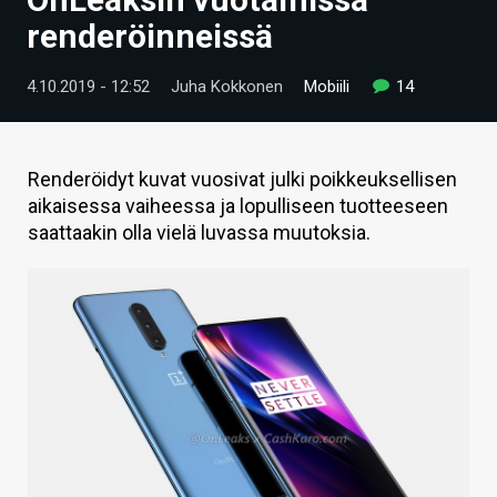
ARTIKKELIT
renderöinneissä
VIDEOT
4.10.2019 - 12:52
Juha Kokkonen
Mobiili
14
TECHBBS
TIETOA
Renderöidyt kuvat vuosivat julki poikkeuksellisen
aikaisessa vaiheessa ja lopulliseen tuotteeseen
HINTA.FI
saattaakin olla vielä luvassa muutoksia.
KAUPPA
VAIHDA TEEMA
HAKU