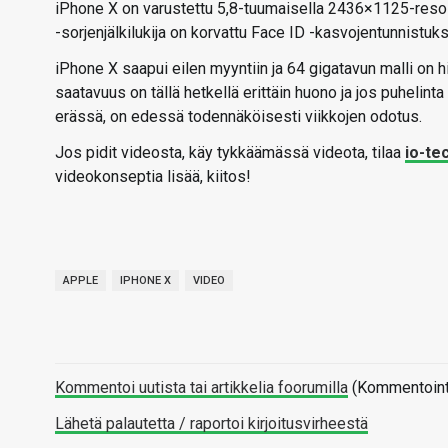
iPhone X on varustettu 5,8-tuumaisella 2436×1125-resolu
-sorjenjälkilukija on korvattu Face ID -kasvojentunnist
iPhone X saapui eilen myyntiin ja 64 gigatavun malli on 
saatavuus on tällä hetkellä erittäin huono ja jos puhelinta
erässä, on edessä todennäköisesti viikkojen odotus.
Jos pidit videosta, käy tykkäämässä videota, tilaa
io-te
videokonseptia lisää, kiitos!
APPLE
IPHONE X
VIDEO
Kommentoi uutista tai artikkelia foorumilla
(Kommentointi 
Lähetä palautetta / raportoi kirjoitusvirheestä