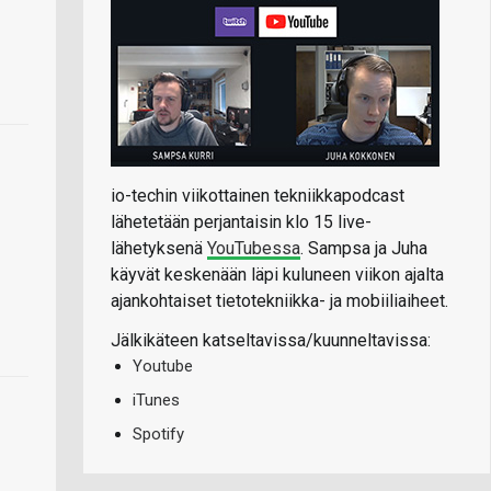
io-techin viikottainen tekniikkapodcast
lähetetään perjantaisin klo 15 live-
lähetyksenä
YouTubessa
. Sampsa ja Juha
käyvät keskenään läpi kuluneen viikon ajalta
ajankohtaiset tietotekniikka- ja mobiiliaiheet.
Jälkikäteen katseltavissa/kuunneltavissa:
Youtube
iTunes
Spotify