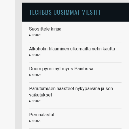
TECHBBS UUSIMMAT VIESTIT
Suosittele kirjaa
6.8.2026
Alkoholin tilaaminen ulkomailta netin kautta
6.8.2026
Doom pyörii nyt myös Paintissa
6.8.2026
Pariutumisen haasteet nykypäivänä ja sen
vaikutukset
6.8.2026
Perunalastut
6.8.2026