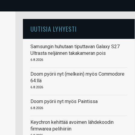
UUTISIA LYHYESTI
Samsungin huhutaan tiputtavan Galaxy S27
Ultrasta neljännen takakameran pois
6.8.2026
Doom pyörii nyt (melkein) myös Commodore
64:llä
6.8.2026
Doom pyörii nyt myös Paintissa
6.8.2026
Keychron kehittää avoimen lähdekoodin
firmwarea pelihiiriin