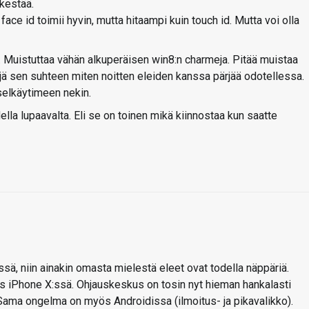
 kestää.
 face id toimii hyvin, mutta hitaampi kuin touch id. Mutta voi olla
 Muistuttaa vähän alkuperäisen win8:n charmeja. Pitää muistaa
ejä sen suhteen miten noitten eleiden kanssa pärjää odotellessa.
selkäytimeen nekin.
la lupaavalta. Eli se on toinen mikä kiinnostaa kun saatte
ssä, niin ainakin omasta mielestä eleet ovat todella näppäriä.
s iPhone X:ssä. Ohjauskeskus on tosin nyt hieman hankalasti
 Sama ongelma on myös Androidissa (ilmoitus- ja pikavalikko).