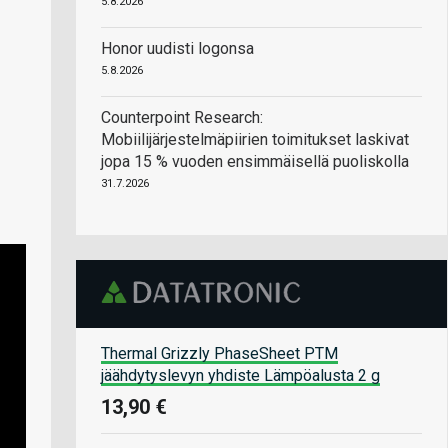
5.8.2026
Honor uudisti logonsa
5.8.2026
Counterpoint Research:
Mobiilijärjestelmäpiirien toimitukset laskivat
jopa 15 % vuoden ensimmäisellä puoliskolla
31.7.2026
Thermal Grizzly PhaseSheet PTM
jäähdytyslevyn yhdiste Lämpöalusta 2 g
13,90 €