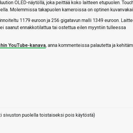
ution OLED-näytöllä, joka peittää koko laitteen etupuolen. Touc
uksella. Molemmissa takapuolen kameroissa on optinen kuvanvakai
hinnoiteltu 1179 euroon ja 256 gigatavun malli 1349 euroon. Laitt
 ei saanut ennakkotilattua tai ostettua eilen myyntiin tulleessa
chin YouTube-kanava
, anna kommenteissa palautetta ja kehitä
sivuston puolella toistaiseksi pois käytöstä)