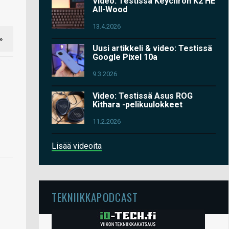
Video: Testissä Keychron K2 HE
All-Wood
13.4.2026
»
Uusi artikkeli & video: Testissä
Google Pixel 10a
9.3.2026
Video: Testissä Asus ROG
Kithara -pelikuulokkeet
11.2.2026
Lisää videoita
TEKNIIKKAPODCAST