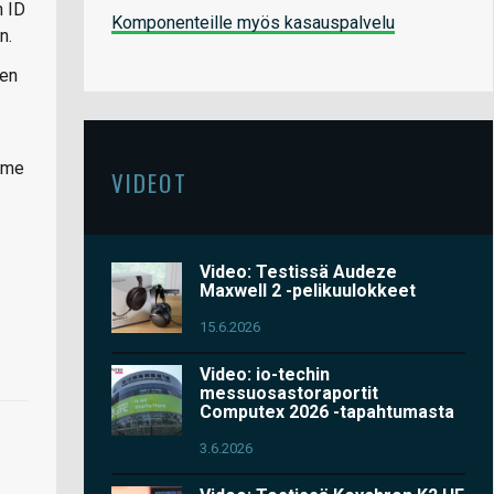
h ID
Komponenteille myös kasauspalvelu
n.
een
mme
VIDEOT
Video: Testissä Audeze
Maxwell 2 -pelikuulokkeet
15.6.2026
Video: io-techin
messuosastoraportit
Computex 2026 -tapahtumasta
3.6.2026