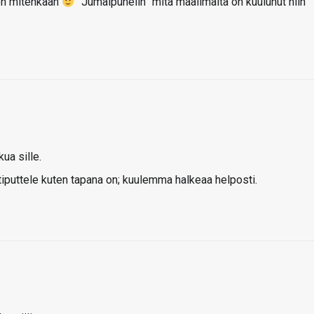
en mitenkään
”Jumalpuhelin” mitä maailmalta on kuulunut niin
ua sille.
 tiputtele kuten tapana on; kuulemma halkeaa helposti.