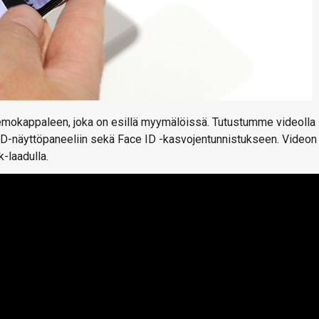
emokappaleen, joka on esillä myymälöissä. Tutustumme videolla
ED-näyttöpaneeliin sekä Face ID -kasvojentunnistukseen. Videon
k-laadulla.