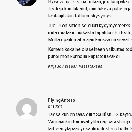
Hyvä vehje ei siinä mitään, jos lompakko
Testejä kun lukenut, niin tukeva puhelin ja
testaajillakin tottumuskysymys.
Tuo UI on sitten se suuri kysymysmerkki.
mitä mistäkin nurkasta tapahtuu. Eli test
Mutta epäilemättä ajan kanssa menevät 
Kamera kaksine oisseineen vaikuttaa todel
puhelimen kunnolla käpisteltäväksi.
Kirjaudu sisään vastataksesi
FlyingAntero
5.11.2017
Tässä kun on taas ollut Sailfish OS käytö
Varmaankin toimivat yhtä näppärästi myö
laitteen yläpäädyssä ilmoitusten ohella.