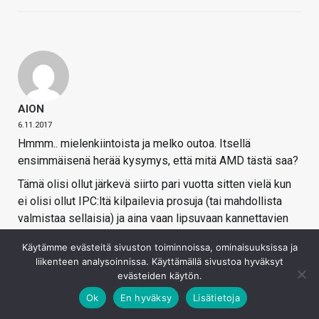
AION
6.11.2017
Hmmm.. mielenkiintoista ja melko outoa. Itsellä
ensimmäisenä herää kysymys, että mitä AMD tästä saa?
Tämä olisi ollut järkevä siirto pari vuotta sitten vielä kun
ei olisi ollut IPC:ltä kilpailevia prosuja (tai mahdollista
valmistaa sellaisia) ja aina vaan lipsuvaan kannettavien
merkkinaan olisi kannattanut väkisin työntää mono väliin
Käytämme evästeitä sivuston toiminnoissa, ominaisuuksissa ja
jollain ilveellä.
liikenteen analysoinnissa. Käyttämällä sivustoa hyväksyt
Nyt tilanne ei ole se, ja tämä tullee syömään omia
evästeiden käytön.
katteita jossain vaiheessa. Toki tuo high-end APU ei ole
Ok
En hyväksy
Lisätietoja
vielä edes putkessa AMD:ltä ja ehkä se onkin pointti