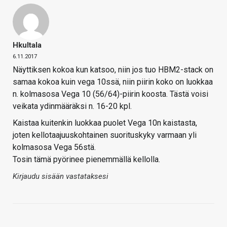
Hkultala
6.11.2017
Näyttiksen kokoa kun katsoo, niin jos tuo HBM2-stack on
samaa kokoa kuin vega 10ssä, niin piirin koko on luokkaa
n. kolmasosa Vega 10 (56/64)-piirin koosta. Tästä voisi
veikata ydinmääräksi n. 16-20 kpl.
Kaistaa kuitenkin luokkaa puolet Vega 10n kaistasta,
joten kellotaajuuskohtainen suorituskyky varmaan yli
kolmasosa Vega 56stä.
Tosin tämä pyörinee pienemmällä kellolla.
Kirjaudu sisään vastataksesi