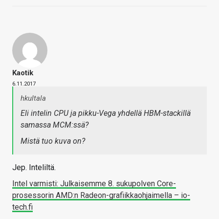
Kaotik
6.11.2017
hkultala
Eli intelin CPU ja pikku-Vega yhdellä HBM-stackillä
samassa MCM:ssä?
Mistä tuo kuva on?
Jep. Inteliltä.
Intel varmisti: Julkaisemme 8. sukupolven Core-
prosessorin AMD:n Radeon-grafiikkaohjaimella – io-
tech.fi