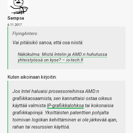
Sampsa
6.11.2017
FlyingAntero
Vai pitäisikö sanoa, että osa niistä:
Näkökulma: Mistä Intelin ja AMD:n huhutussa
yhteistyössä on kyse? – io-tech.fi
Kuten aikoinaan kirjoitin:
Jos Intel haluaisi prosessoreihinsa AMD:n
grafiikkaosaamista, sen kannattaisi ostaa oikeus
käyttää valmista
IP-grafiikkalohkoa
tai kokonaisia
grafiikkapiirejä. Yksittäisten patenttien pohjalta
toimivan logiikan kehittäminen ei ole järkevää ajan,
rahan tai resurssien käyttöä.