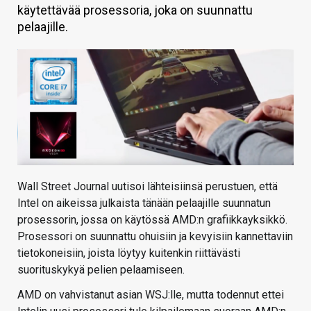
käytettävää prosessoria, joka on suunnattu
KAUPPA
pelaajille.
VAIHDA TEEMA
HAKU
Wall Street Journal uutisoi lähteisiinsä perustuen, että
Intel on aikeissa julkaista tänään pelaajille suunnatun
prosessorin, jossa on käytössä AMD:n grafiikkayksikkö.
Prosessori on suunnattu ohuisiin ja kevyisiin kannettaviin
tietokoneisiin, joista löytyy kuitenkin riittävästi
suorituskykyä pelien pelaamiseen.
AMD on vahvistanut asian WSJ:lle, mutta todennut ettei