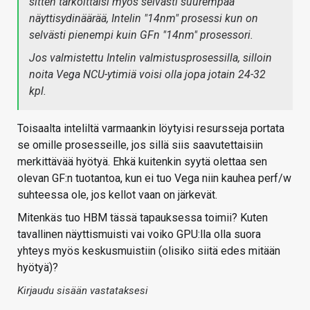
sitten tarkoittaisi myös selvästi suurempaa
näyttisydinäärää, Intelin "14nm" prosessi kun on
selvästi pienempi kuin GFn "14nm" prosessori.
Jos valmistettu Intelin valmistusprosessilla, silloin
noita Vega NCU-ytimiä voisi olla jopa jotain 24-32
kpl.
Toisaalta inteliltä varmaankin löytyisi resursseja portata
se omille prosesseille, jos sillä siis saavutettaisiin
merkittävää hyötyä. Ehkä kuitenkin syytä olettaa sen
olevan GF:n tuotantoa, kun ei tuo Vega niin kauhea perf/w
suhteessa ole, jos kellot vaan on järkevät.
Mitenkäs tuo HBM tässä tapauksessa toimii? Kuten
tavallinen näyttismuisti vai voiko GPU:lla olla suora
yhteys myös keskusmuistiin (olisiko siitä edes mitään
hyötyä)?
Kirjaudu sisään vastataksesi