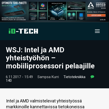
WSJ: Intel ja AMD
UUTISET
yhteistyöhön –
ARTIKKELIT
mobiiliprosessori pelaajille
VIDEOT
6.11.2017 - 15:49
Sampsa Kurri
Tietotekniikka
140
TECHBBS
TIETOA
Intel ja AMD valmistelevat yhteistyössä
HINTA.FI
markkinoille kannettavissa tietokoneissa