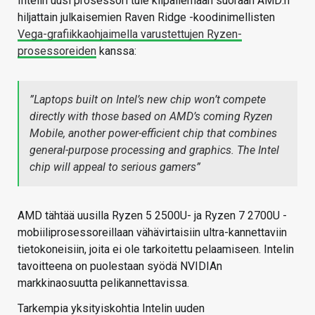
Intelin uusi prosessori tule kilpailemaan suoraan AMD:n
hiljattain julkaisemien Raven Ridge -koodinimellisten
Vega-grafiikkaohjaimella varustettujen Ryzen-
prosessoreiden
kanssa:
”Laptops built on Intel’s new chip won’t compete
directly with those based on AMD’s coming Ryzen
Mobile, another power-efficient chip that combines
general-purpose processing and graphics. The Intel
chip will appeal to serious gamers”
AMD tähtää uusilla Ryzen 5 2500U- ja Ryzen 7 2700U -
mobiiliprosessoreillaan vähävirtaisiin ultra-kannettaviin
tietokoneisiin, joita ei ole tarkoitettu pelaamiseen. Intelin
tavoitteena on puolestaan syödä NVIDIAn
markkinaosuutta pelikannettavissa.
Tarkempia yksityiskohtia Intelin uuden