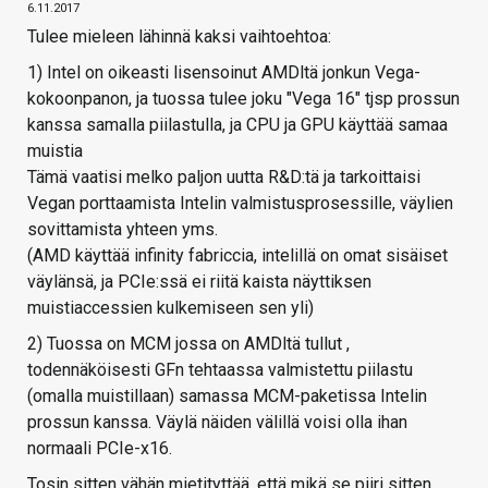
6.11.2017
Tulee mieleen lähinnä kaksi vaihtoehtoa:
1) Intel on oikeasti lisensoinut AMDltä jonkun Vega-
kokoonpanon, ja tuossa tulee joku "Vega 16" tjsp prossun
kanssa samalla piilastulla, ja CPU ja GPU käyttää samaa
muistia
Tämä vaatisi melko paljon uutta R&D:tä ja tarkoittaisi
Vegan porttaamista Intelin valmistusprosessille, väylien
sovittamista yhteen yms.
(AMD käyttää infinity fabriccia, intelillä on omat sisäiset
väylänsä, ja PCIe:ssä ei riitä kaista näyttiksen
muistiaccessien kulkemiseen sen yli)
2) Tuossa on MCM jossa on AMDltä tullut ,
todennäköisesti GFn tehtaassa valmistettu piilastu
(omalla muistillaan) samassa MCM-paketissa Intelin
prossun kanssa. Väylä näiden välillä voisi olla ihan
normaali PCIe-x16.
Tosin sitten vähän mietityttää, että mikä se piiri sitten