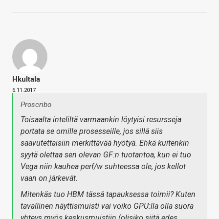
Hkultala
6.11.2017
Proscribo
Toisaalta inteliltä varmaankin löytyisi resursseja
portata se omille prosesseille, jos sillä siis
saavutettaisiin merkittävää hyötyä. Ehkä kuitenkin
syytä olettaa sen olevan GF:n tuotantoa, kun ei tuo
Vega niin kauhea perf/w suhteessa ole, jos kellot
vaan on järkevät.
Mitenkäs tuo HBM tässä tapauksessa toimii? Kuten
tavallinen näyttismuisti vai voiko GPU:lla olla suora
yhteys myös keskusmuistiin (olisiko siitä edes