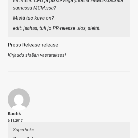
Eli intelin CPU ja pikku-Vega yhdellä HBM2-stackillä
samassa MCM:ssä?
Mistä tuo kuva on?
edit: jaahas, tuli jo PR-release ulos, sieltä.
Press Release-release
Kirjaudu sisään vastataksesi
Kaotik
6.11.2017
Superheke