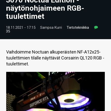
ARTIKKELIT
näytönohjaimeen RGB-
tuulettimet
VIDEOT
TECHBBS
18.11.2021 - 17:15
Sampsa Kurri
Tietotekniikka
35
TIETOA
HINTA.FI
Vaihdoimme Noctuan alkuperäisten NF-A12x25-
tuulettimien tilalle näyttävät Corsairin QL120 RGB -
KAUPPA
tuulettimet.
VAIHDA TEEMA
HAKU