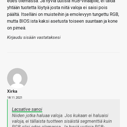
edes olemassa. Ja hyviä uutisia RGB-vihaajille, ei taida
yhtään tuotetta löytyä josta niitä valoja ei saisi pois
päältä. Itselläni on muisteihin ja emolevyyn tungettu RGB,
mutta BIOS:ista kaksi asetusta toiseen suuntaan ja kone
on pimeä.
Kirjaudu sisään vastataksesi
Xirka
18.11.2021
Lacsative sanoi
Niiden jotka haluaa valoja. Jos kukaan ei haluaisi
valoja, ei tällaista tuotteen sisäistä segmenttiä kuin
RGB olisi edes olemassa. Ja hyviä uutisia RGB-