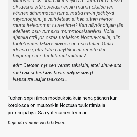
Minusta RGB:t ihan ok jos tykkää. Mutta mikä tässä
oli ideana että ostetaan ensin mummokalsarien
värinen äärimmäsen ruma, mutta hyvin jäähtyvä
näytönohjain, ja vaihdetaan siihen sitten hienot
mutta heikommat tuulettimet? Kun näytönohjain jää
edelleen osin rumaksi mummokalsareiksi. Voisi
ajatella että jos ostaa tuollaisen Noctua-mallin, niin
tuulettimien takia sellainen on ostettukin. Onko
ideana se, että tähän näyttikseen on jotenkin
helpompi nuo tuulettimet vaihtaa?
edit: Otetaan nyt sen verran takaisin, ettei sinne sitä
ruskeaa sittenkään kovin paljoa jäänyt.
Napsauta laajentaaksesi…
Tuohan sopii ilman modauksia kuin nenä päähän kun
kotelossa on muutenkin Noctuan tuulettimia ja
prossujäähyä. Saa yhtenäisen teeman.
Kirjaudu sisään vastataksesi