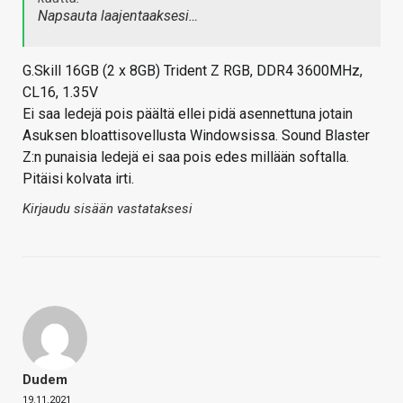
Napsauta laajentaaksesi…
G.Skill 16GB (2 x 8GB) Trident Z RGB, DDR4 3600MHz,
CL16, 1.35V
Ei saa ledejä pois päältä ellei pidä asennettuna jotain
Asuksen bloattisovellusta Windowsissa. Sound Blaster
Z:n punaisia ledejä ei saa pois edes millään softalla.
Pitäisi kolvata irti.
Kirjaudu sisään vastataksesi
Dudem
19.11.2021