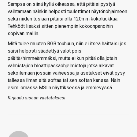
Sampsa on siinä kyllä oikeassa, että pitäisi pystyä
vaihtamaan näinkin helposti tuulettimet näytönohjaimeen
sekä niiden tosiaan pitäisi olla 120mm kokoluokkaa.
Tehkööt lisäksi sitten pienempiin kokoonpanoihin
sopivan mallin.
Mitä tulee muuten RGB touhuun, niin ei itseä haittaisi jos
saisi helposti säädettyä valot pois
päältä/himmeämmäksi, mutta ei kun pitää olla jotain
valmistajien bloattipaskaohjelmistoja jotka alkavat
sekoilemaan jossain vaiheessa ja asetukset eivät pysy
tallessa ilman sitä softaa tai sen softan kanssa. Näin
esim. omassa MSI:n näyttiksessä ja emolevyssä.
Kirjaudu sisään vastataksesi