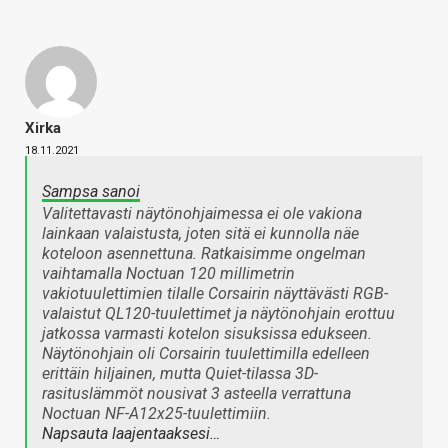
Xirka
18.11.2021
Sampsa sanoi
Valitettavasti näytönohjaimessa ei ole vakiona
lainkaan valaistusta, joten sitä ei kunnolla näe
koteloon asennettuna. Ratkaisimme ongelman
vaihtamalla Noctuan 120 millimetrin
vakiotuulettimien tilalle Corsairin näyttävästi RGB-
valaistut QL120-tuulettimet ja näytönohjain erottuu
jatkossa varmasti kotelon sisuksissa edukseen.
Näytönohjain oli Corsairin tuulettimilla edelleen
erittäin hiljainen, mutta Quiet-tilassa 3D-
rasituslämmöt nousivat 3 asteella verrattuna
Noctuan NF-A12x25-tuulettimiin.
Napsauta laajentaaksesi…