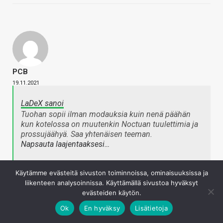
PCB
19.11.2021
LaDeX sanoi
Tuohan sopii ilman modauksia kuin nenä päähän
kun kotelossa on muutenkin Noctuan tuulettimia ja
prossujäähyä. Saa yhtenäisen teeman.
Napsauta laajentaaksesi…
Käytämme evästeitä sivuston toiminnoissa, ominaisuuksissa ja
Niinpä, mutta tätähän en ihmetellyt.
liikenteen analysoinnissa. Käyttämällä sivustoa hyväksyt
Kirjaudu sisään vastataksesi
evästeiden käytön.
Ok
En hyväksy
Lisätietoja