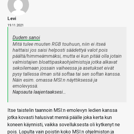
Levi
19.11.2021
Dudem sanoi
Mitä tulee muuten RGB touhuun, niin ei itseä
haittaisi jos saisi helposti säädettyä valot pois
päältä/himmeämmäksi, mutta ei kun pitää olla jotain
valmistajien bloattipaskaohjelmistoja jotka alkavat
sekoilemaan jossain vaiheessa ja asetukset eivät
pysy tallessa ilman sitä softaa tai sen softan kanssa.
Näin esim. omassa MSI:n näyttiksessä ja
emolevyssä.
Napsauta laajentaaksesi…
Itse taistelin taannoin MSI:n emolevyn ledien kanssa
jotka kovasti halusivat mennä päälle joka kerta kun
koneen käynnisti, vaikka sovelluksesta oli kytkenyt ne
pois. Lopulta vain poistin koko MSI:n ohjelmiston ja