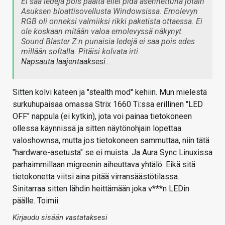
Ei saa ledejä pois päältä ellei pidä asennettuna jotain
Asuksen bloattisovellusta Windowsissa. Emolevyn
RGB oli onneksi valmiiksi rikki paketista ottaessa. Ei
ole koskaan mitään valoa emolevyssä näkynyt.
Sound Blaster Z:n punaisia ledejä ei saa pois edes
millään softalla. Pitäisi kolvata irti.
Napsauta laajentaaksesi…
Sitten kolvi käteen ja "stealth mod" kehiin. Mun mielestä
surkuhupaisaa omassa Strix 1660 Ti:ssa erillinen "LED
OFF" nappula (ei kytkin), jota voi painaa tietokoneen
ollessa käynnissä ja sitten näytönohjain lopettaa
valoshownsa, mutta jos tietokoneen sammuttaa, niin tätä
"hardware-asetusta" se ei muista. Ja Aura Sync Linuxissa
parhaimmillaan migreenin aiheuttava yhtälö. Eikä sitä
tietokonetta viitsi aina pitää virransäästötilassa.
Sinitarraa sitten lähdin heittämään joka v***n LEDin
päälle. Toimii.
Kirjaudu sisään vastataksesi