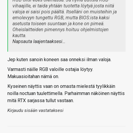
vihaajille, ei taida yhtään tuotetta löytyä josta niitä
valoja ei saisi pois päältä. Itselläni on muisteihin ja
emolevyyn tungettu RGB, mutta BIOS:ista kaksi
asetusta toiseen suuntaan ja kone on pimeä.
Oheislaitteiden pimennys hoituu ohjelmistojen
kautta.
Napsauta laajentaaksesi…
Jep kuten sanoin koneen saa onneksi ilman valoja.
Varmasti näille RGB valoille ostajia löytyy.
Makuasioitahan nämä on.
Kyseinen näyttis vaan on omasta mielestä tyylikkäin
noilla noctuan tuulettimella. Parhaimman näköinen näyttis
mitä RTX sarjassa tullut vastaan.
Kirjaudu sisään vastataksesi