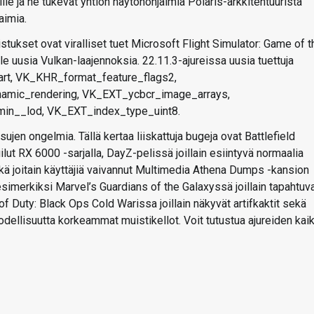
ille ja ne tukevat yhtiön näytönohjaimia Polaris-arkkitehtuurista
aimia.
ukset ovat viralliset tuet Microsoft Flight Simulator: Game of t
lle uusia Vulkan-laajennoksia. 22.11.3-ajureissa uusia tuettuja
art, VK_KHR_format_feature_flags2,
mic_rendering, VK_EXT_ycbcr_image_arrays,
in__lod, VK_EXT_index_type_uint8.
ujen ongelmia. Tällä kertaa liiskattuja bugeja ovat Battlefield
lut RX 6000 -sarjalla, DayZ-pelissä joillain esiintyvä normaalia
kä joitain käyttäjiä vaivannut Multimedia Athena Dumps -kansion
imerkiksi Marvel’s Guardians of the Galaxyssä joillain tapahtuv
of Duty: Black Ops Cold Warissa joillain näkyvät artifkaktit sekä
ellisuutta korkeammat muistikellot. Voit tutustua ajureiden kaik