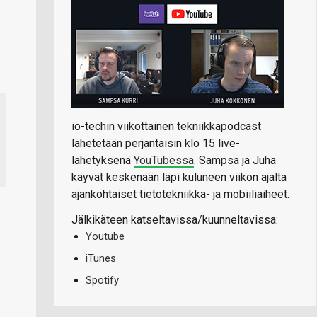
io-techin viikottainen tekniikkapodcast
lähetetään perjantaisin klo 15 live-
lähetyksenä
YouTubessa
. Sampsa ja Juha
käyvät keskenään läpi kuluneen viikon ajalta
ajankohtaiset tietotekniikka- ja mobiiliaiheet.
Jälkikäteen katseltavissa/kuunneltavissa:
Youtube
iTunes
Spotify