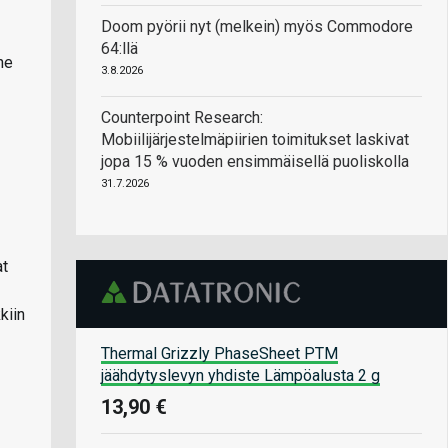
Doom pyörii nyt (melkein) myös Commodore
64:llä
he
3.8.2026
Counterpoint Research:
Mobiilijärjestelmäpiirien toimitukset laskivat
jopa 15 % vuoden ensimmäisellä puoliskolla
31.7.2026
at
kiin
Thermal Grizzly PhaseSheet PTM
jäähdytyslevyn yhdiste Lämpöalusta 2 g
13,90 €