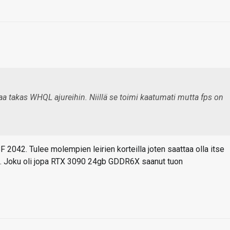
taa takas WHQL ajureihin. Niillä se toimi kaatumati mutta fps on
 2042. Tulee molempien leirien korteilla joten saattaa olla itse
en. Joku oli jopa RTX 3090 24gb GDDR6X saanut tuon