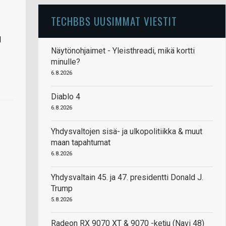
TECHBBS UUSIMMAT VIESTIT
l
Näytönohjaimet - Yleisthreadi, mikä kortti
minulle?
6.8.2026
Diablo 4
6.8.2026
Yhdysvaltojen sisä- ja ulkopolitiikka & muut
maan tapahtumat
6.8.2026
Yhdysvaltain 45. ja 47. presidentti Donald J.
Trump
5.8.2026
Radeon RX 9070 XT & 9070 -ketju (Navi 48)