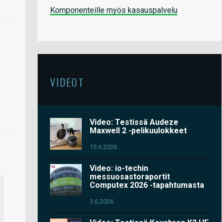
Komponenteille myös kasauspalvelu
e
VIDEOT
Video: Testissä Audeze
Maxwell 2 -pelikuulokkeet
15.6.2026
Video: io-techin
messuosastoraportit
Computex 2026 -tapahtumasta
3.6.2026