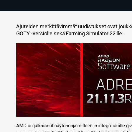
Ajureiden merkittävimmät uudistukset ovat joukko
GOTY -versiolle sekä Farming Simulator 22:lle.
AMD on julkaissut näytönohjaimilleen ja integroiduille gr