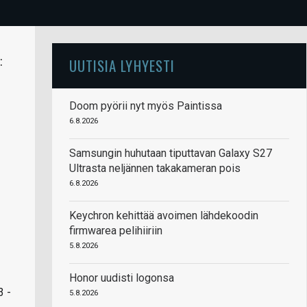
:
UUTISIA LYHYESTI
Doom pyörii nyt myös Paintissa
6.8.2026
Samsungin huhutaan tiputtavan Galaxy S27
Ultrasta neljännen takakameran pois
6.8.2026
Keychron kehittää avoimen lähdekoodin
firmwarea pelihiiriin
5.8.2026
Honor uudisti logonsa
3 -
5.8.2026