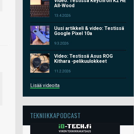
Video: Testissä Keychron K2 HE
All-Wood
13.4.2026
Uusi artikkeli & video: Testissä
Google Pixel 10a
9.3.2026
Video: Testissä Asus ROG
Kithara -pelikuulokkeet
11.2.2026
Lisää videoita
TEKNIIKKAPODCAST