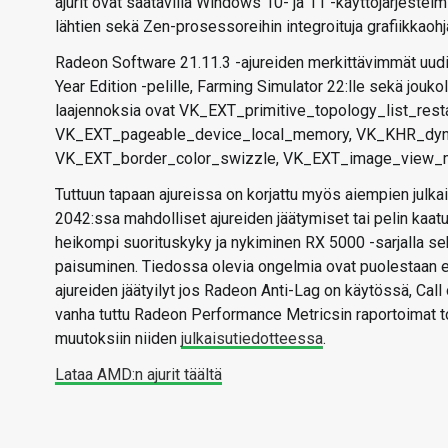
ajurit ovat saatavilla Windows 10- ja 11 -käyttöjärjestelm
lähtien sekä Zen-prosessoreihin integroituja grafiikkaohj
Radeon Software 21.11.3 -ajureiden merkittävimmät uudist
Year Edition -pelille, Farming Simulator 22:lle sekä jouko
laajennoksia ovat VK_EXT_primitive_topology_list_rest
VK_EXT_pageable_device_local_memory, VK_KHR_dyna
VK_EXT_border_color_swizzle, VK_EXT_image_view_m
Tuttuun tapaan ajureissa on korjattu myös aiempien julkais
2042:ssa mahdolliset ajureiden jäätymiset tai pelin kaatui
heikompi suorituskyky ja nykiminen RX 5000 -sarjalla se
paisuminen. Tiedossa olevia ongelmia ovat puolestaan es
ajureiden jäätyilyt jos Radeon Anti-Lag on käytössä, Call 
vanha tuttu Radeon Performance Metricsin raportoimat tod
muutoksiin niiden
julkaisutiedotteessa
.
Lataa AMD:n ajurit täältä