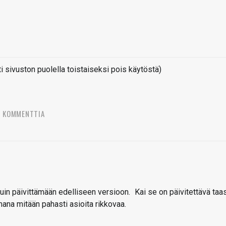
sivuston puolella toistaiseksi pois käytöstä)
6 KOMMENTTIA
uduin päivittämään edelliseen versioon.
Kai se on päivitettävä taa
ana mitään pahasti asioita rikkovaa.