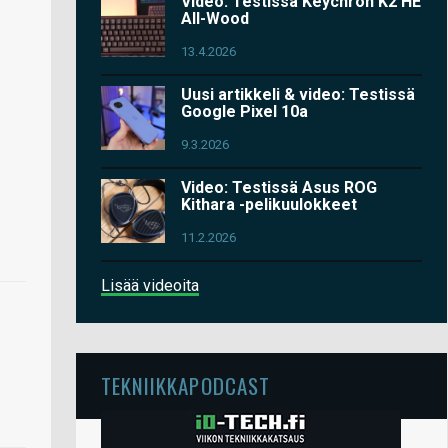
Video: Testissä Keychron K2 HE
All-Wood
13.4.2026
Uusi artikkeli & video: Testissä
Google Pixel 10a
9.3.2026
Video: Testissä Asus ROG
Kithara -pelikuulokkeet
11.2.2026
Lisää videoita
TEKNIIKKAPODCAST