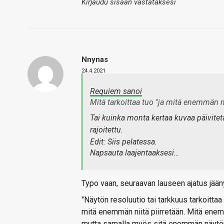
Kirjaudu sisään vastataksesi
Nnynas
24.4.2021
Requiem sanoi
Mitä tarkoittaa tuo
"ja mitä enemmän ni
Tai kuinka monta kertaa kuvaa päivitetä
rajoitettu.
Edit: Siis pelatessa.
Napsauta laajentaaksesi…
Typo vaan, seuraavan lauseen ajatus jääny
"Näytön resoluutio tai tarkkuus tarkoittaa 
mitä enemmän niitä piirretään. Mitä enem
mutta samalla myös sitä enemmän näytön