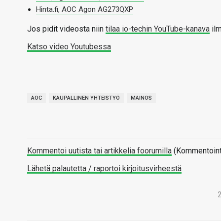
Hinta.fi, AOC Agon AG273QXP
Jos pidit videosta niin
tilaa io-techin YouTube-kanava
ilm
Katso video Youtubessa
AOC
KAUPALLINEN YHTEISTYÖ
MAINOS
Kommentoi uutista tai artikkelia foorumilla
(Kommentointi 
Lähetä palautetta / raportoi kirjoitusvirheestä