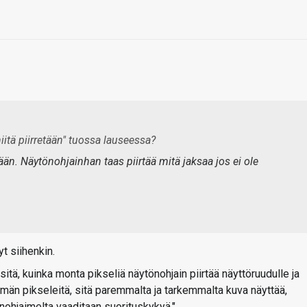
itä piirretään"
tuossa lauseessa?
än. Näytönohjainhan taas piirtää mitä jaksaa jos ei ole
t siihenkin.
sitä, kuinka monta pikseliä näytönohjain piirtää näyttöruudulle ja
män pikseleitä, sitä paremmalta ja tarkemmalta kuva näyttää,
ohjaimelta vaaditaan suorituskykyä."