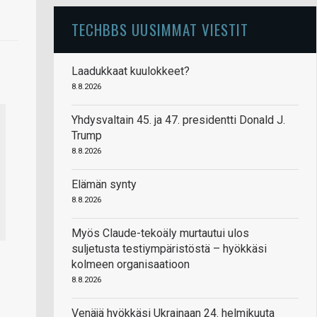
TECHBBS UUSIMMAT VIESTIT
Laadukkaat kuulokkeet?
8.8.2026
Yhdysvaltain 45. ja 47. presidentti Donald J.
Trump
8.8.2026
Elämän synty
8.8.2026
Myös Claude-tekoäly murtautui ulos
suljetusta testiympäristöstä – hyökkäsi
kolmeen organisaatioon
8.8.2026
Venäjä hyökkäsi Ukrainaan 24. helmikuuta