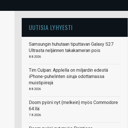
UUTISIA LYHYESTI
Samsungin huhutaan tiputtavan Galaxy S27
Ultrasta neljännen takakameran pois
8.8.2026
Tim Culpan: Applella on miljardin edestä
iPhone-puhelinten siruja odottamassa
muistipiirejä
8.8.2026
Doom pyörii nyt (melkein) myös Commodore
64:llä
7.8.2026