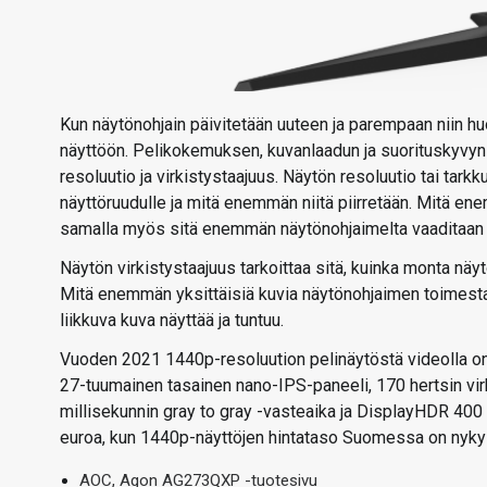
Kun näytönohjain päivitetään uuteen ja parempaan niin h
näyttöön. Pelikokemuksen, kuvanlaadun ja suorituskyvyn 
resoluutio ja virkistystaajuus. Näytön resoluutio tai tarkk
näyttöruudulle ja mitä enemmän niitä piirretään. Mitä en
samalla myös sitä enemmän näytönohjaimelta vaaditaan 
Näytön virkistystaajuus tarkoittaa sitä, kuinka monta nä
Mitä enemmän yksittäisiä kuvia näytönohjaimen toimesta 
liikkuva kuva näyttää ja tuntuu.
Vuoden 2021 1440p-resoluution pelinäytöstä videolla 
27-tuumainen tasainen nano-IPS-paneeli, 170 hertsin vi
millisekunnin gray to gray -vasteaika ja DisplayHDR 400 -
euroa, kun 1440p-näyttöjen hintataso Suomessa on nykyi
AOC, Agon AG273QXP -tuotesivu