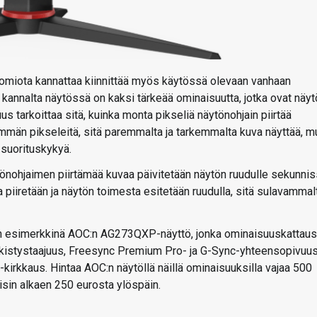
uomiota kannattaa kiinnittää myös käytössä olevaan vanhaan
kannalta näytössä on kaksi tärkeää ominaisuutta, jotka ovat näyt
uus tarkoittaa sitä, kuinka monta pikseliä näytönohjain piirtää
emmän pikseleitä, sitä paremmalta ja tarkemmalta kuva näyttää, m
suorituskykyä.
ytönohjaimen piirtämää kuvaa päivitetään näytön ruudulle sekunnis
piiretään ja näytön toimesta esitetään ruudulla, sitä sulavammal
on esimerkkinä AOC:n AG273QXP-näyttö, jonka ominaisuuskattaus
rkistystaajuus, Freesync Premium Pro- ja G-Sync-yhteensopivuus
kirkkaus. Hintaa AOC:n näytöllä näillä ominaisuuksilla vajaa 500
sin alkaen 250 eurosta ylöspäin.