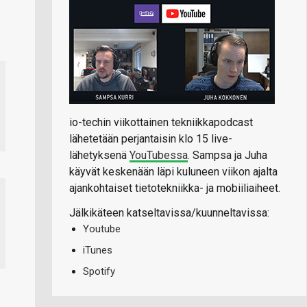
io-techin viikottainen tekniikkapodcast
lähetetään perjantaisin klo 15 live-
lähetyksenä
YouTubessa
. Sampsa ja Juha
käyvät keskenään läpi kuluneen viikon ajalta
ajankohtaiset tietotekniikka- ja mobiiliaiheet.
Jälkikäteen katseltavissa/kuunneltavissa:
Youtube
iTunes
Spotify