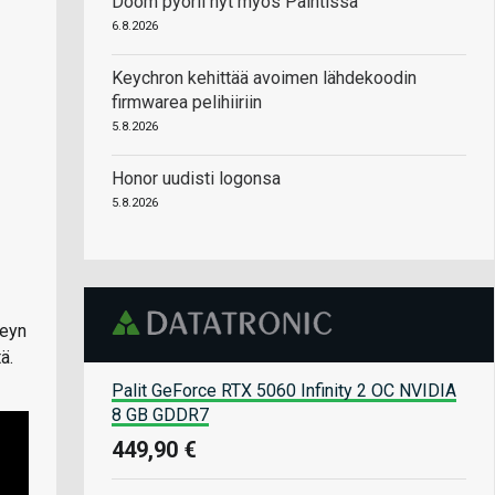
Doom pyörii nyt myös Paintissa
6.8.2026
Keychron kehittää avoimen lähdekoodin
firmwarea pelihiiriin
5.8.2026
Honor uudisti logonsa
5.8.2026
veyn
ä.
Palit GeForce RTX 5060 Infinity 2 OC NVIDIA
8 GB GDDR7
449,90 €