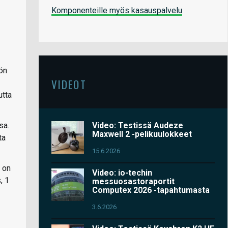
Komponenteille myös kasauspalvelu
ön
VIDEOT
utta
Video: Testissä Audeze
sa.
Maxwell 2 -pelikuulokkeet
ta
15.6.2026
 on
Video: io-techin
, 1
messuosastoraportit
Computex 2026 -tapahtumasta
3.6.2026