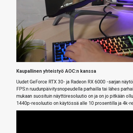
Kaupallinen yhteistyö AOC:n kanssa
Uudet GeForce RTX 30- ja Radeon RX 6000 -sarjan näytöno
FPS:n ruudunpäivitysnopeudella parhailla tai lähes parh
mukaan suosituin näyttöresoluutio on ja on jo pitkään ollu
1440p-resoluutio on käytössä alle 10 prosentilla ja 4k-res