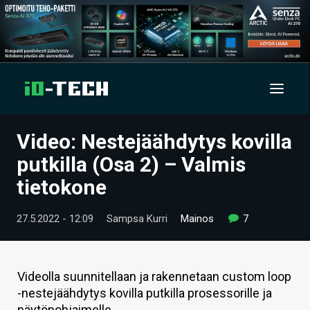
Video: Nestejäähdytys kovilla
UUTISET
putkilla (Osa 2) – Valmis
ARTIKKELIT
tietokone
VIDEOT
27.5.2022 - 12:09
Sampsa Kurri
Mainos
7
TECHBBS
TIETOA
Videolla suunnitellaan ja rakennetaan custom loop
-nestejäähdytys kovilla putkilla prosessorille ja
HINTA.FI
näytönohjaimelle.