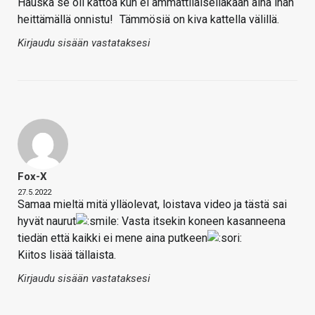
Hauska se oli kattoa kun ei ammattilaisellakaan aina ihan
heittämällä onnistu!
Tämmösiä on kiva kattella välillä.
Kirjaudu sisään vastataksesi
Fox-X
27.5.2022
Samaa mieltä mitä ylläolevat, loistava video ja tästä sai
hyvät naurut
Vasta itsekin koneen kasanneena
tiedän että kaikki ei mene aina putkeen
Kiitos lisää tällaista.
Kirjaudu sisään vastataksesi