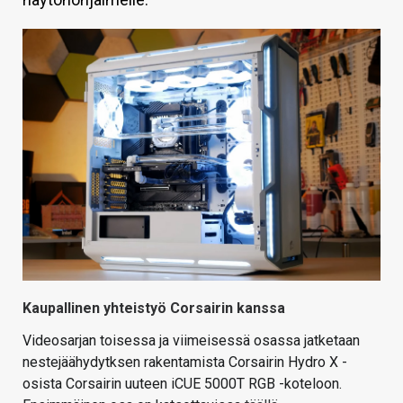
KAUPPA
VAIHDA TEEMA
HAKU
Kaupallinen yhteistyö Corsairin kanssa
Videosarjan toisessa ja viimeisessä osassa jatketaan
nestejäähydytksen rakentamista Corsairin Hydro X -
osista Corsairin uuteen iCUE 5000T RGB -koteloon.