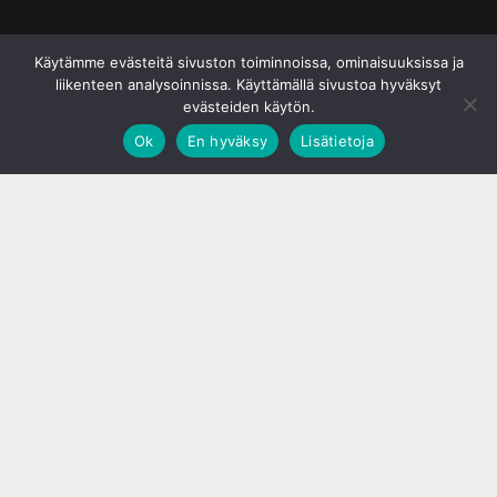
© S&J Media Oy
Käytämme evästeitä sivuston toiminnoissa, ominaisuuksissa ja
liikenteen analysoinnissa. Käyttämällä sivustoa hyväksyt
evästeiden käytön.
Ok
En hyväksy
Lisätietoja
;