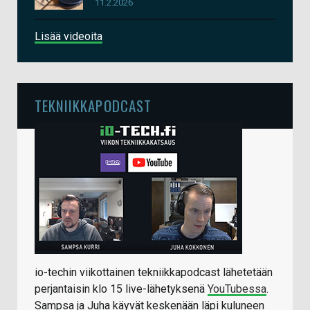
11.2.2026
Lisää videoita
TEKNIIKKAPODCAST
io-techin viikottainen tekniikkapodcast lähetetään
perjantaisin klo 15 live-lähetyksenä
YouTubessa
.
Sampsa ja Juha käyvät keskenään läpi kuluneen