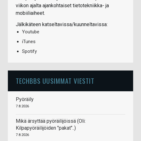
viikon ajalta ajankohtaiset tietotekniikka- ja
mobiiliaiheet.
Jälkikäteen katseltavissa/kuunneltavissa:
Youtube
iTunes
Spotify
TECHBBS UUSIMMAT VIESTIT
Pyöräily
7.8.2026
Mikä ärsyttää pyöräilijöissä (Oli:
Kilpapyöräilijöiden "pakat"..)
7.8.2026