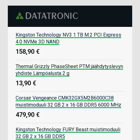
Kingston Technology NV3 1 TB M.2 PCI Express
4.0 NVMe 3D NAND
158,90 €
Thermal Grizzly PhaseSheet PTM jäähdytyslevyn
yhdiste Lämpöalusta 2 g
13,90 €
Corsair Vengeance CMK32GX5M2B6000C38
muistimoduuli 32 GB 2 x 16 GB DDR5 6000 MHz
479,90 €
Kingston Technology FURY Beast muistimoduuli
32 GB 2 x 16 GB DDR5