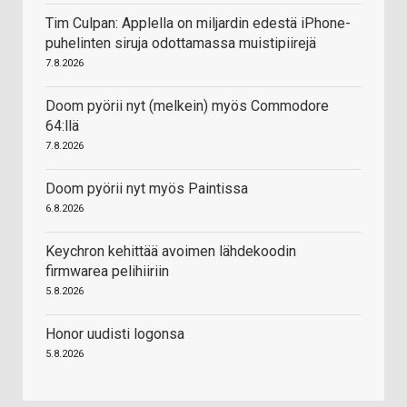
Tim Culpan: Applella on miljardin edestä iPhone-
puhelinten siruja odottamassa muistipiirejä
7.8.2026
Doom pyörii nyt (melkein) myös Commodore
64:llä
7.8.2026
Doom pyörii nyt myös Paintissa
6.8.2026
Keychron kehittää avoimen lähdekoodin
firmwarea pelihiiriin
5.8.2026
Honor uudisti logonsa
5.8.2026