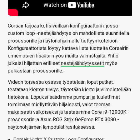
Corsair tarjoaa kotisivuillaan konfiguraattorin, jossa
custom loop -nestejäähdytys on mahdollista suunnitella
prosessorille ja näytönohjaimelle tiettyyn koteloon.
Konfiguraattorista löytyy kattava lista tuotteita Corsairin
omien osien lisäksi myös muilta valmistajilta. Yhtiö
julkaisi hiljattain erilliset
nestejäähdytyssetit
myös
pelkästään prosessorille.
Videon toisessa osassa työstetään loput putket,
testataan kierron tiiviys, täytetään kierto ja viimeistellään
tietokone. Lopuksi säädimme pumpun ja tuulettimet
toimimaan miellyttävän hiljaisesti, valot teeman
mukaisesti valkoiseksi ja testasimme Core i9-12900K -
prosessorin ja Asus ROG Strix GeForce RTX 3080 -
näytönohjaimen lämpötilat rasituksessa.
Corsair, Hydro X Custom Loop Configurator