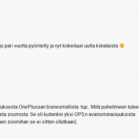
o pari vuotta pyöritelty ja nyt kokeiluun uutta kiinalaista
tuksesta OnePlussan bisnesmallista :tup:. Mitä puhelimeen tulee
esta zoomista. Se oli kuitenkin yksi OP5:n avainominaisuuksista
nen zoomihan se ei sitten ollutkaan).