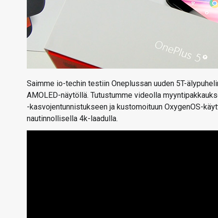
Saimme io-techin testiin Oneplussan uuden 5T-älypuhelim
AMOLED-näytöllä. Tutustumme videolla myyntipakkauksen 
-kasvojentunnistukseen ja kustomoituun OxygenOS-käyttö
nautinnollisella 4k-laadulla.