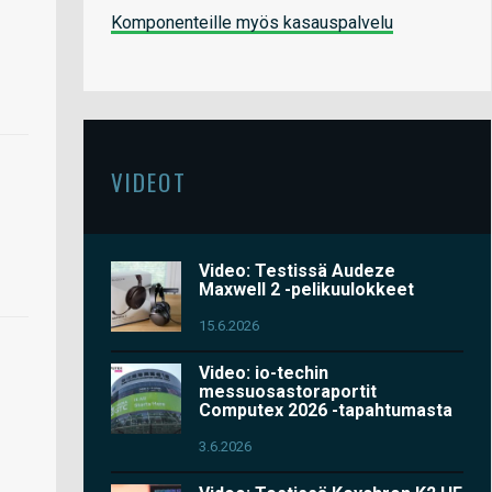
Komponenteille myös kasauspalvelu
VIDEOT
Video: Testissä Audeze
Maxwell 2 -pelikuulokkeet
15.6.2026
Video: io-techin
messuosastoraportit
Computex 2026 -tapahtumasta
3.6.2026