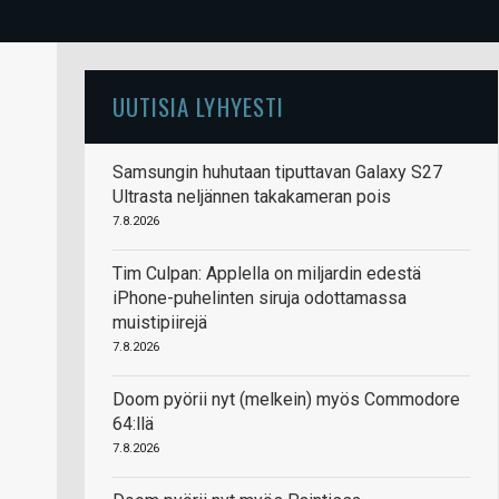
UUTISIA LYHYESTI
Samsungin huhutaan tiputtavan Galaxy S27
Ultrasta neljännen takakameran pois
7.8.2026
Tim Culpan: Applella on miljardin edestä
iPhone-puhelinten siruja odottamassa
muistipiirejä
7.8.2026
Doom pyörii nyt (melkein) myös Commodore
64:llä
7.8.2026