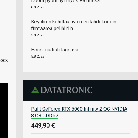
Doom pyörii nyt myös Paintissa
6.8.2026
Keychron kehittää avoimen lähdekoodin
firmwarea pelihiiriin
5.8.2026
Honor uudisti logonsa
5.8.2026
lock
Palit GeForce RTX 5060 Infinity 2 OC NVIDIA
8 GB GDDR7
449,90 €