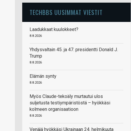
TECHBBS UUSIMMAT VIESTIT
Laadukkaat kuulokkeet?
8.8.2026
Yhdysvaltain 45. ja 47. presidentti Donald J.
Trump
8.8.2026
Elämän synty
8.8.2026
Myös Claude-tekoäly murtautui ulos
suljetusta testiympäristöstä – hyökkäsi
kolmeen organisaatioon
8.8.2026
Venäjä hyökkäsi Ukrainaan 24. helmikuuta