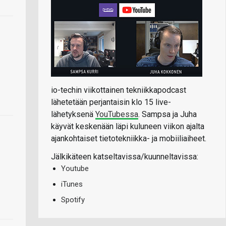
io-techin viikottainen tekniikkapodcast
lähetetään perjantaisin klo 15 live-
lähetyksenä
YouTubessa
. Sampsa ja Juha
käyvät keskenään läpi kuluneen viikon ajalta
ajankohtaiset tietotekniikka- ja mobiiliaiheet.
Jälkikäteen katseltavissa/kuunneltavissa:
Youtube
iTunes
Spotify