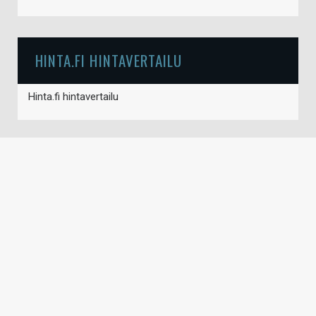
HINTA.FI HINTAVERTAILU
Hinta.fi hintavertailu