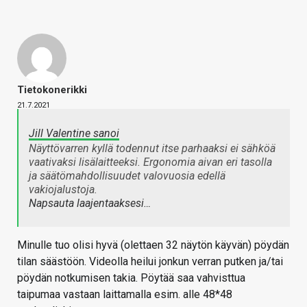
Tietokonerikki
21.7.2021
Jill Valentine sanoi
Näyttövarren kyllä todennut itse parhaaksi ei sähköä
vaativaksi lisälaitteeksi. Ergonomia aivan eri tasolla
ja säätömahdollisuudet valovuosia edellä
vakiojalustoja.
Napsauta laajentaaksesi…
Minulle tuo olisi hyvä (olettaen 32 näytön käyvän) pöydän
tilan säästöön. Videolla heilui jonkun verran putken ja/tai
pöydän notkumisen takia. Pöytää saa vahvisttua
taipumaa vastaan laittamalla esim. alle 48*48