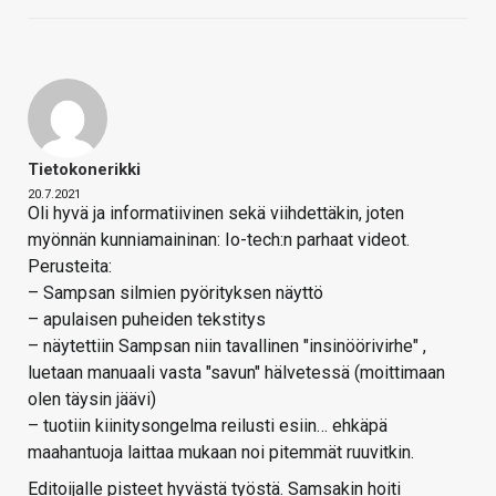
Tietokonerikki
20.7.2021
Oli hyvä ja informatiivinen sekä viihdettäkin, joten
myönnän kunniamaininan: Io-tech:n parhaat videot.
Perusteita:
– Sampsan silmien pyörityksen näyttö
– apulaisen puheiden tekstitys
– näytettiin Sampsan niin tavallinen "insinöörivirhe" ,
luetaan manuaali vasta "savun" hälvetessä (moittimaan
olen täysin jäävi)
– tuotiin kiinitysongelma reilusti esiin… ehkäpä
maahantuoja laittaa mukaan noi pitemmät ruuvitkin.
Editoijalle pisteet hyvästä työstä. Samsakin hoiti