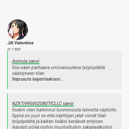
Jill Valentine
21.7.2021
Asmola sanoi
Itse näen parhaana ominaisuutena työpöydällä
säästyneen tilan.
Napsauta laajentaaksesi…
NZXTi990002080TICLLC sanoi
Itsekin olen harkinnut tuommoista telinettä näytöille.
Syynä on juuri se että näyttöjen jalat vievät tilan
työpäydältä ja kaiken lisäksi keräävät erityisen
ikävästi pölyä noihin muotoiltuihin sakarajalkoihin.