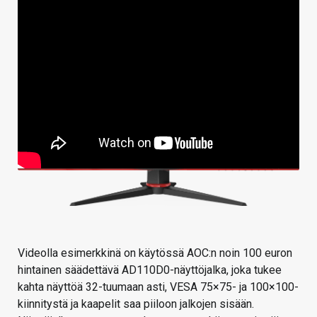
Videolla esimerkkinä on käytössä AOC:n noin 100 euron
hintainen säädettävä AD110D0-näyttöjalka, joka tukee
kahta näyttöä 32-tuumaan asti, VESA 75×75- ja 100×100-
kiinnitystä ja kaapelit saa piiloon jalkojen sisään.