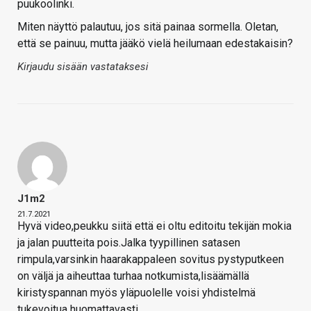
puukoolinki.
Miten näyttö palautuu, jos sitä painaa sormella. Oletan,
että se painuu, mutta jääkö vielä heilumaan edestakaisin?
Kirjaudu sisään vastataksesi
J1m2
21.7.2021
Hyvä video,peukku siitä että ei oltu editoitu tekijän mokia
ja jalan puutteita pois.Jalka tyypillinen satasen
rimpula,varsinkin haarakappaleen sovitus pystyputkeen
on väljä ja aiheuttaa turhaa notkumista,lisäämällä
kiristyspannan myös yläpuolelle voisi yhdistelmä
tukevoitua huomattavasti.