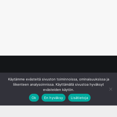
© S&J Media Oy
Käytämme evästeitä sivuston toiminnoissa, ominaisuuksissa ja
liikenteen analysoinnissa. Käyttämällä sivustoa hyväksyt
evästeiden käytön.
Ok
En hyväksy
Lisätietoja
;