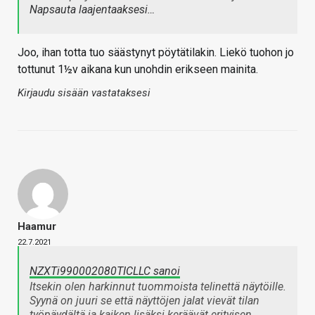
Napsauta laajentaaksesi…
Joo, ihan totta tuo säästynyt pöytätilakin. Liekö tuohon jo
tottunut 1½v aikana kun unohdin erikseen mainita.
Kirjaudu sisään vastataksesi
Haamur
22.7.2021
NZXTi990002080TICLLC sanoi
Itsekin olen harkinnut tuommoista telinettä näytöille.
Syynä on juuri se että näyttöjen jalat vievät tilan
työpäydältä ja kaiken lisäksi keräävät erityisen