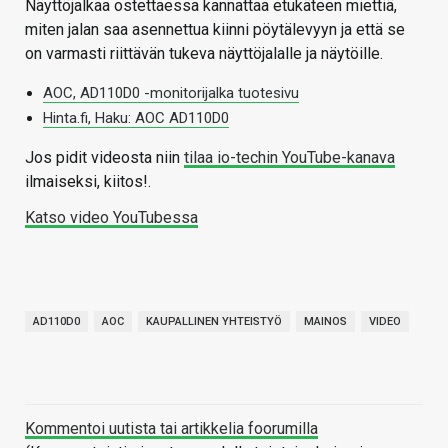
Näyttöjalkaa ostettaessa kannattaa etukäteen miettiä,
miten jalan saa asennettua kiinni pöytälevyyn ja että se
on varmasti riittävän tukeva näyttöjalalle ja näytöille.
AOC, AD110D0 -monitorijalka tuotesivu
Hinta.fi, Haku: AOC AD110D0
Jos pidit videosta niin
tilaa io-techin YouTube-kanava
ilmaiseksi, kiitos!.
Katso video YouTubessa
AD110D0
AOC
KAUPALLINEN YHTEISTYÖ
MAINOS
VIDEO
Kommentoi uutista tai artikkelia foorumilla