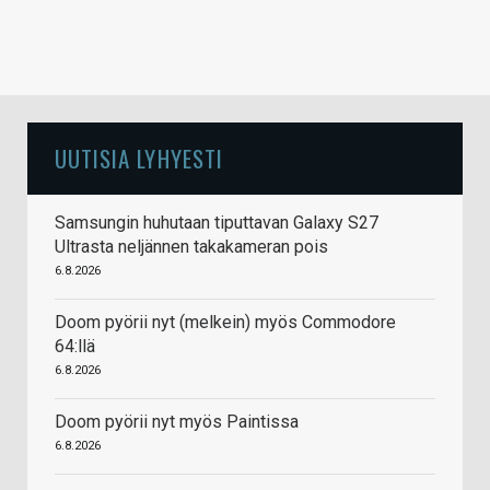
UUTISIA LYHYESTI
Samsungin huhutaan tiputtavan Galaxy S27
Ultrasta neljännen takakameran pois
6.8.2026
Doom pyörii nyt (melkein) myös Commodore
64:llä
6.8.2026
Doom pyörii nyt myös Paintissa
6.8.2026