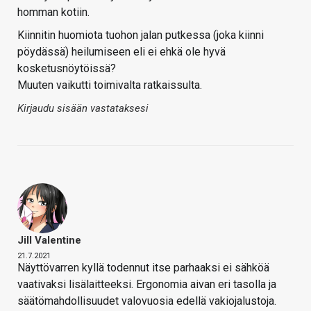
homman kotiin.
Kiinnitin huomiota tuohon jalan putkessa (joka kiinni
pöydässä) heilumiseen eli ei ehkä ole hyvä
kosketusnöytöissä?
Muuten vaikutti toimivalta ratkaissulta.
Kirjaudu sisään vastataksesi
Jill Valentine
21.7.2021
Näyttövarren kyllä todennut itse parhaaksi ei sähköä
vaativaksi lisälaitteeksi. Ergonomia aivan eri tasolla ja
säätömahdollisuudet valovuosia edellä vakiojalustoja.