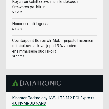
Keychron kehittää avoimen lähdekoodin
firmwarea pelihiiriin
5.8.2026
Honor uudisti logonsa
5.8.2026
Counterpoint Research: Mobiilijärjestelmäpiirien
toimitukset laskivat jopa 15 % vuoden
ensimmäisellä puoliskolla
31.7.2026
Kingston Technology NV3 1 TB M.2 PCI Express
4.0 NVMe 3D NAND