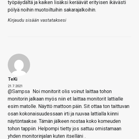
työpäydältä ja kaiken lisäksi keräävät erityisen ikävästi
pölyä noihin muotoiltuihin sakarajalkoihin.
Kirjaudu sisään vastataksesi
TeKi
21.7.2021
@Sampsa
Noi monitorit olis voinut laittaa tohon
monitorin jalkaan myös niin et laittaa monitorit lattialle
esim matolle. Näyttö mattoon päin. Sit ottaa ton taittuvan
osan kokonaisuudessaan irti ja ruuvaa lattialla kiinni
näytöntaakse. Tämän jälkeen nostaa koko komeuden
tohon tappiin. Helpompi tietty jos sattuu omistamaan
yhden monitorinjalan kuten itselläni
.