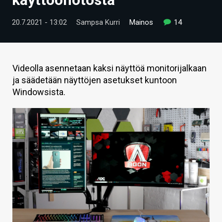
ARTIKKELIT
20.7.2021 - 13:02
Sampsa Kurri
Mainos
14
VIDEOT
TECHBBS
Videolla asennetaan kaksi näyttöä monitorijalkaan
TIETOA
ja säädetään näyttöjen asetukset kuntoon
Windowsista.
HINTA.FI
KAUPPA
VAIHDA TEEMA
HAKU