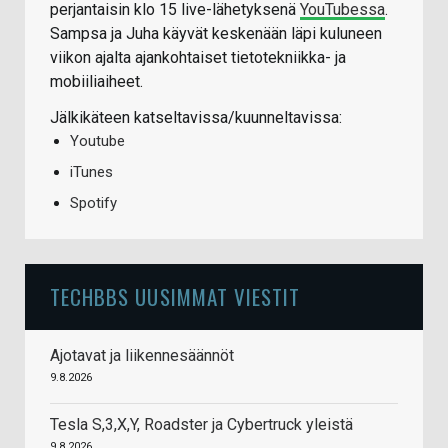
perjantaisin klo 15 live-lähetyksenä
YouTubessa
.
Sampsa ja Juha käyvät keskenään läpi kuluneen
viikon ajalta ajankohtaiset tietotekniikka- ja
mobiiliaiheet.
Jälkikäteen katseltavissa/kuunneltavissa:
Youtube
iTunes
Spotify
TECHBBS UUSIMMAT VIESTIT
Ajotavat ja liikennesäännöt
9.8.2026
Tesla S,3,X,Y, Roadster ja Cybertruck yleistä
9.8.2026