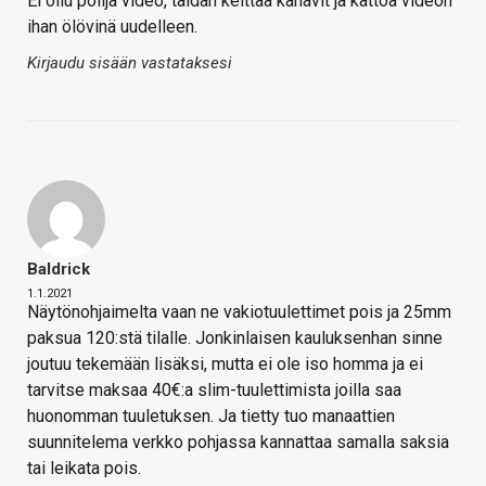
Ei ollu pölijä video, taidan keittää kahavit ja kattoa videon
ihan ölövinä uudelleen.
Kirjaudu sisään vastataksesi
Baldrick
1.1.2021
Näytönohjaimelta vaan ne vakiotuulettimet pois ja 25mm
paksua 120:stä tilalle. Jonkinlaisen kauluksenhan sinne
joutuu tekemään lisäksi, mutta ei ole iso homma ja ei
tarvitse maksaa 40€:a slim-tuulettimista joilla saa
huonomman tuuletuksen. Ja tietty tuo manaattien
suunnitelema verkko pohjassa kannattaa samalla saksia
tai leikata pois.