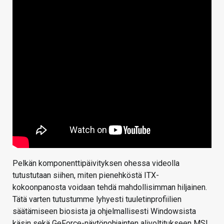
Pelkän komponenttipäivityksen ohessa videolla
tutustutaan siihen, miten pienehköstä ITX-
kokoonpanosta voidaan tehdä mahdollisimman hiljainen.
Tätä varten tutustumme lyhyesti tuuletinprofiilien
säätämiseen biosista ja ohjelmallisesti Windowsista
käsin sekä GeForce-näytönohjainten alivoltitukseen MSI