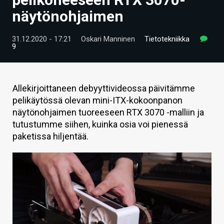
ARTIKKELIT
näytönohjaimen
VIDEOT
31.12.2020 - 17:21
Oskari Manninen
Tietotekniikka
9
TECHBBS
TIETOA
Allekirjoittaneen debyyttivideossa päivitämme
HINTA.FI
pelikäytössä olevan mini-ITX-kokoonpanon
näytönohjaimen tuoreeseen RTX 3070 -malliin ja
KAUPPA
tutustumme siihen, kuinka osia voi pienessä
paketissa hiljentää.
VAIHDA TEEMA
HAKU