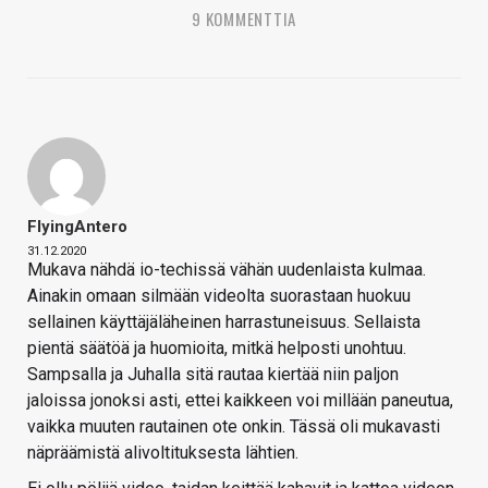
9 KOMMENTTIA
FlyingAntero
31.12.2020
Mukava nähdä io-techissä vähän uudenlaista kulmaa.
Ainakin omaan silmään videolta suorastaan huokuu
sellainen käyttäjäläheinen harrastuneisuus. Sellaista
pientä säätöä ja huomioita, mitkä helposti unohtuu.
Sampsalla ja Juhalla sitä rautaa kiertää niin paljon
jaloissa jonoksi asti, ettei kaikkeen voi millään paneutua,
vaikka muuten rautainen ote onkin. Tässä oli mukavasti
näpräämistä alivoltituksesta lähtien.