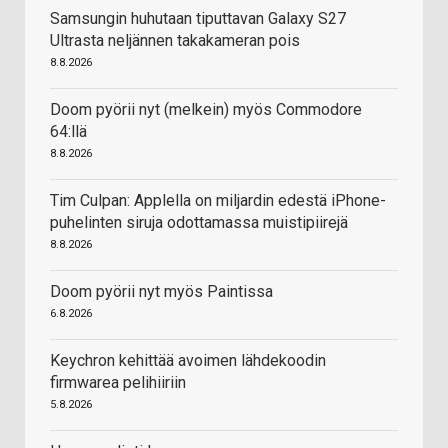
Samsungin huhutaan tiputtavan Galaxy S27
Ultrasta neljännen takakameran pois
8.8.2026
Doom pyörii nyt (melkein) myös Commodore
64:llä
8.8.2026
Tim Culpan: Applella on miljardin edestä iPhone-
puhelinten siruja odottamassa muistipiirejä
8.8.2026
Doom pyörii nyt myös Paintissa
6.8.2026
Keychron kehittää avoimen lähdekoodin
firmwarea pelihiiriin
5.8.2026