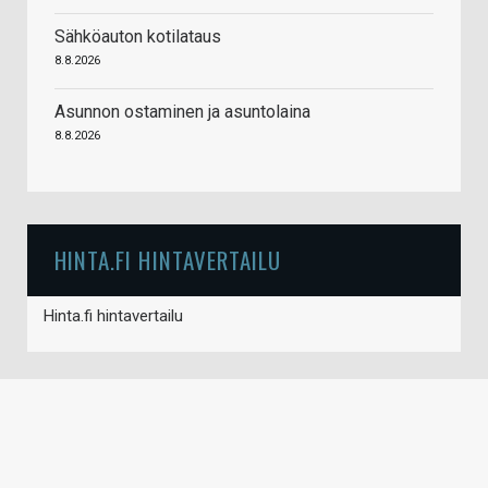
Sähköauton kotilataus
8.8.2026
Asunnon ostaminen ja asuntolaina
8.8.2026
HINTA.FI HINTAVERTAILU
Hinta.fi hintavertailu