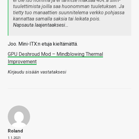
ei ole iso homma ja ei tarvitse maksaa 40€:a slim-
tuulettimista joilla saa huonomman tuuletuksen. Ja
tietty tuo manaattien suunnitelema verkko pohjassa
kannattaa samalla saksia tai leikata pois.
Napsauta laajentaaksesi…
Joo. Mini-ITX:n etuja kieltämättä.
GPU Deshroud Mod – Mindblowing Thermal
Improvement
Kirjaudu sisään vastataksesi
Roland
1.1.2021