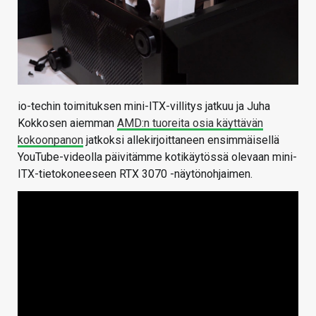
io-techin toimituksen mini-ITX-villitys jatkuu ja Juha
Kokkosen aiemman
AMD:n tuoreita osia käyttävän
kokoonpanon
jatkoksi allekirjoittaneen ensimmäisellä
YouTube-videolla päivitämme kotikäytössä olevaan mini-
ITX-tietokoneeseen RTX 3070 -näytönohjaimen.