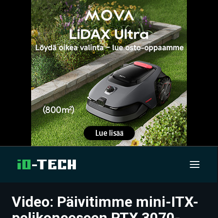
Video: Päivitimme mini-ITX-
UUTISET
pelikoneeseen RTX 3070-