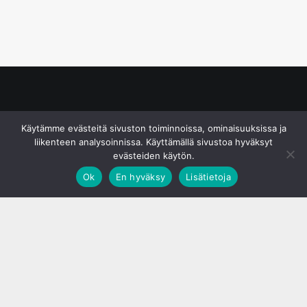
© S&J Media Oy
Käytämme evästeitä sivuston toiminnoissa, ominaisuuksissa ja
liikenteen analysoinnissa. Käyttämällä sivustoa hyväksyt
evästeiden käytön.
Ok
En hyväksy
Lisätietoja
;