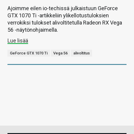
Ajoimme eilen io-techissä julkaistuun GeForce
GTX 1070 Ti -artikkeliin ylikellotustuloksien
verrokiksi tulokset alivoltitetulla Radeon RX Vega
56 -näytönohjaimella.
Lue lisää
GeForce GTX 1070 Ti
Vega 56
alivoltitus