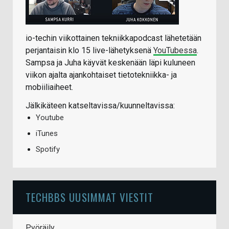
io-techin viikottainen tekniikkapodcast lähetetään
perjantaisin klo 15 live-lähetyksenä
YouTubessa
.
Sampsa ja Juha käyvät keskenään läpi kuluneen
viikon ajalta ajankohtaiset tietotekniikka- ja
mobiiliaiheet.
Jälkikäteen katseltavissa/kuunneltavissa:
Youtube
iTunes
Spotify
TECHBBS UUSIMMAT VIESTIT
Pyöräily