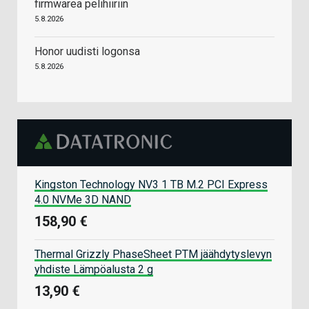
firmwarea pelihiiriin
5.8.2026
Honor uudisti logonsa
5.8.2026
Kingston Technology NV3 1 TB M.2 PCI Express
4.0 NVMe 3D NAND
158,90 €
Thermal Grizzly PhaseSheet PTM jäähdytyslevyn
yhdiste Lämpöalusta 2 g
13,90 €