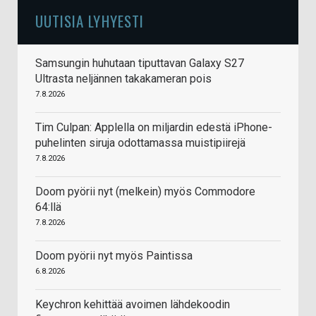
UUTISIA LYHYESTI
Samsungin huhutaan tiputtavan Galaxy S27
Ultrasta neljännen takakameran pois
7.8.2026
Tim Culpan: Applella on miljardin edestä iPhone-
puhelinten siruja odottamassa muistipiirejä
7.8.2026
Doom pyörii nyt (melkein) myös Commodore
64:llä
7.8.2026
Doom pyörii nyt myös Paintissa
6.8.2026
Keychron kehittää avoimen lähdekoodin