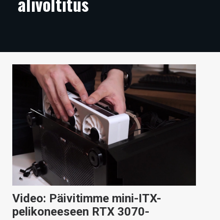
alivoltitus
ARTIKKELIT
VIDEOT
TECHBBS
TIETOA
HINTA.FI
KAUPPA
VAIHDA TEEMA
HAKU
Video: Päivitimme mini-ITX-
pelikoneeseen RTX 3070-