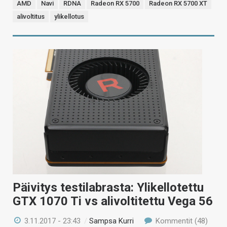
AMD
Navi
RDNA
Radeon RX 5700
Radeon RX 5700 XT
alivoltitus
ylikellotus
Päivitys testilabrasta: Ylikellotettu
GTX 1070 Ti vs alivoltitettu Vega 56
3.11.2017 - 23:43
/
Sampsa Kurri
Kommentit (48)