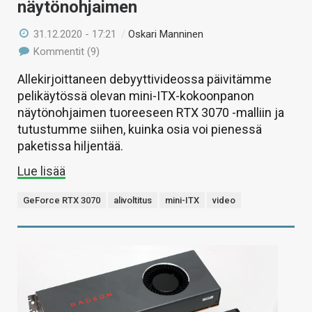
näytönohjaimen
31.12.2020 - 17:21
/
Oskari Manninen
Kommentit (9)
Allekirjoittaneen debyyttivideossa päivitämme
pelikäytössä olevan mini-ITX-kokoonpanon
näytönohjaimen tuoreeseen RTX 3070 -malliin ja
tutustumme siihen, kuinka osia voi pienessä
paketissa hiljentää.
Lue lisää
GeForce RTX 3070
alivoltitus
mini-ITX
video