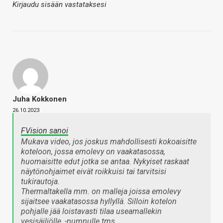
Kirjaudu sisään vastataksesi
Juha Kokkonen
26.10.2023
FVision sanoi
Mukava video, jos joskus mahdollisesti kokoaisitte
koteloon, jossa emolevy on vaakatasossa,
huomaisitte edut jotka se antaa. Nykyiset raskaat
näytönohjaimet eivät roikkuisi tai tarvitsisi
tukirautoja.
Thermaltakella mm. on malleja joissa emolevy
sijaitsee vaakatasossa hyllyllä. Silloin kotelon
pohjalle jää loistavasti tilaa useamallekin
vesisäiliölle, -pumpulle tms.