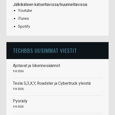
Jälkikäteen katseltavissa/kuunneltavissa:
Youtube
iTunes
Spotify
TECHBBS UUSIMMAT VIESTIT
Ajotavat ja liikennesäännöt
9.8.2026
Tesla S,3,X,Y, Roadster ja Cybertruck yleistä
9.8.2026
Pyöräily
9.8.2026