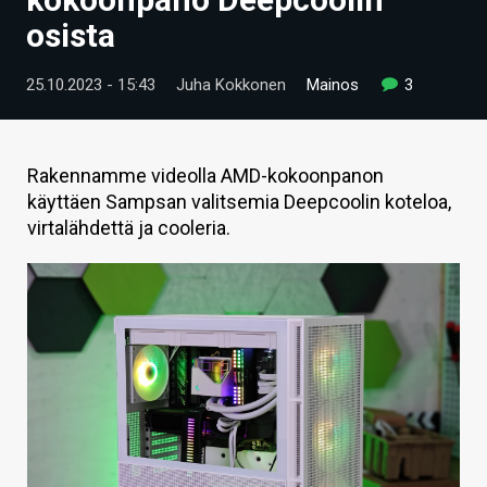
ARTIKKELIT
osista
VIDEOT
25.10.2023 - 15:43
Juha Kokkonen
Mainos
3
TECHBBS
TIETOA
Rakennamme videolla AMD-kokoonpanon
käyttäen Sampsan valitsemia Deepcoolin koteloa,
HINTA.FI
virtalähdettä ja cooleria.
KAUPPA
VAIHDA TEEMA
HAKU