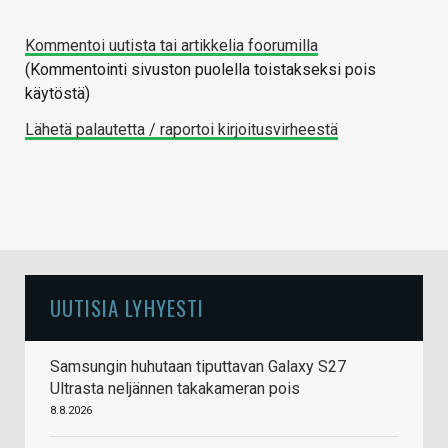
Kommentoi uutista tai artikkelia foorumilla
(Kommentointi sivuston puolella toistakseksi pois
käytöstä)
Lähetä palautetta / raportoi kirjoitusvirheestä
UUTISIA LYHYESTI
Samsungin huhutaan tiputtavan Galaxy S27
Ultrasta neljännen takakameran pois
8.8.2026