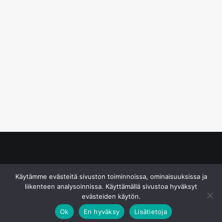
© S&J Media Oy
Käytämme evästeitä sivuston toiminnoissa, ominaisuuksissa ja
liikenteen analysoinnissa. Käyttämällä sivustoa hyväksyt
evästeiden käytön.
Ok
En hyväksy
Lisätietoja