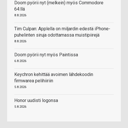
Doom pyörii nyt (melkein) myös Commodore
64:llä
8.8.2026
Tim Culpan: Applella on miljardin edestä iPhone-
puhelinten siruja odottamassa muistipiirejä
8.8.2026
Doom pyörii nyt myös Paintissa
6.8.2026
Keychron kehittää avoimen lähdekoodin
firmwarea pelihiiriin
5.8.2026
Honor uudisti logonsa
5.8.2026