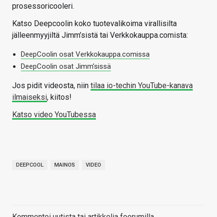
prosessoricooleri.
Katso Deepcoolin koko tuotevalikoima virallisilta
jälleenmyyjiltä Jimm’sistä tai Verkkokauppa.comista:
DeepCoolin osat Verkkokauppa.comissa
DeepCoolin osat Jimm’sissä
Jos pidit videosta, niin
tilaa io-techin YouTube-kanava
ilmaiseksi
, kiitos!
Katso video YouTubessa
DEEPCOOL
MAINOS
VIDEO
Kommentoi uutista tai artikkelia foorumilla