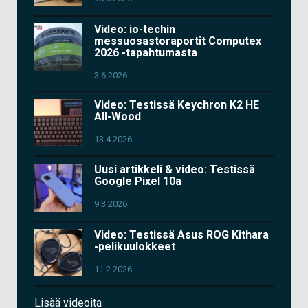
Video: io-techin
messuosastoraportit Computex
2026 -tapahtumasta
3.6.2026
Video: Testissä Keychron K2 HE
All-Wood
13.4.2026
Uusi artikkeli & video: Testissä
Google Pixel 10a
9.3.2026
Video: Testissä Asus ROG Kithara
-pelikuulokkeet
11.2.2026
Lisää videoita