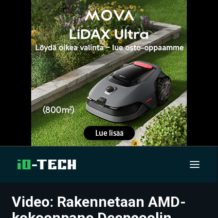
Video: Rakennetaan AMD-
UUTISET
kokoonpano Deepcoolin