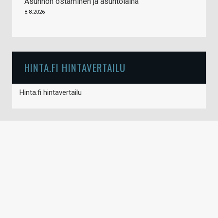
Asunnon ostaminen ja asuntolaina
8.8.2026
HINTA.FI HINTAVERTAILU
Hinta.fi hintavertailu