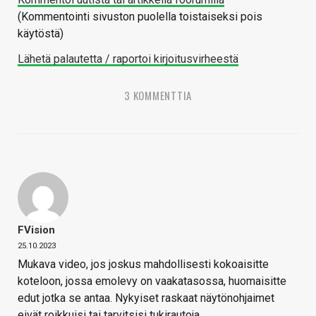
(Kommentointi sivuston puolella toistaiseksi pois
käytöstä)
Lähetä palautetta / raportoi kirjoitusvirheestä
3 KOMMENTTIA
FVision
25.10.2023
Mukava video, jos joskus mahdollisesti kokoaisitte
koteloon, jossa emolevy on vaakatasossa, huomaisitte
edut jotka se antaa. Nykyiset raskaat näytönohjaimet
eivät roikkuisi tai tarvitsisi tukirautoja.