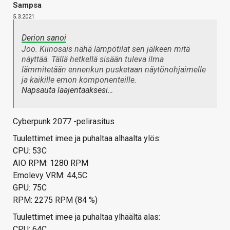
Sampsa
5.3.2021
Derion sanoi
Joo. Kiinosais nähä lämpötilat sen jälkeen mitä
näyttää. Tällä hetkellä sisään tuleva ilma
lämmitetään ennenkun pusketaan näytönohjaimelle
ja kaikille emon komponenteille.
Napsauta laajentaaksesi…
Cyberpunk 2077 -pelirasitus
Tuulettimet imee ja puhaltaa alhaalta ylös:
CPU: 53C
AIO RPM: 1280 RPM
Emolevy VRM: 44,5C
GPU: 75C
RPM: 2275 RPM (84 %)
Tuulettimet imee ja puhaltaa ylhäältä alas:
CPU: 64C