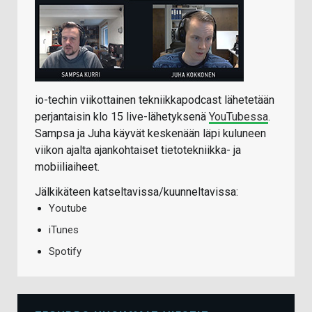
io-techin viikottainen tekniikkapodcast lähetetään
perjantaisin klo 15 live-lähetyksenä
YouTubessa
.
Sampsa ja Juha käyvät keskenään läpi kuluneen
viikon ajalta ajankohtaiset tietotekniikka- ja
mobiiliaiheet.
Jälkikäteen katseltavissa/kuunneltavissa:
Youtube
iTunes
Spotify