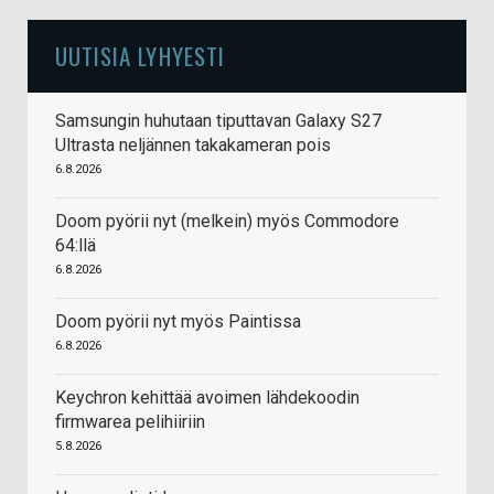
UUTISIA LYHYESTI
Samsungin huhutaan tiputtavan Galaxy S27
Ultrasta neljännen takakameran pois
6.8.2026
Doom pyörii nyt (melkein) myös Commodore
64:llä
6.8.2026
Doom pyörii nyt myös Paintissa
6.8.2026
Keychron kehittää avoimen lähdekoodin
firmwarea pelihiiriin
5.8.2026