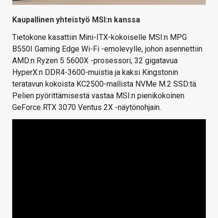
Kaupallinen yhteistyö MSI:n kanssa
Tietokone kasattiin Mini-ITX-kokoiselle MSI:n MPG
B550I Gaming Edge Wi-Fi -emolevylle, johon asennettiin
AMD:n Ryzen 5 5600X -prosessori, 32 gigatavua
HyperX:n DDR4-3600-muistia ja kaksi Kingstonin
teratavun kokoista KC2500-mallista NVMe M.2 SSD:tä.
Pelien pyörittämisestä vastaa MSI:n pienikokoinen
GeForce RTX 3070 Ventus 2X -näytönohjain.