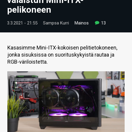
ARTIKKELIT
pelikoneen
VIDEOT
3.3.2021 - 21:55
Sampsa Kurri
Mainos
13
TECHBBS
TIETOA
Kasasimme Mini-ITX-kokoisen pelitietokoneen,
jonka sisuksissa on suorituskykyistä rautaa ja
HINTA.FI
RGB-väriloistetta.
KAUPPA
VAIHDA TEEMA
HAKU