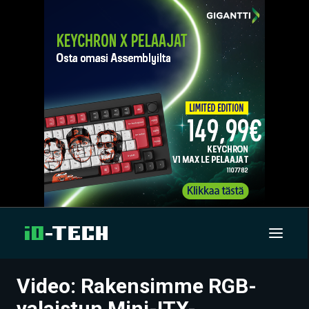
Video: Rakensimme RGB-
UUTISET
valaistun Mini-ITX-