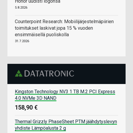
Honor uudisti logonsa
5.8.2026
Counterpoint Research: Mobiilijärjestelmäpiirien
toimitukset laskivat jopa 15 % vuoden
ensimmäisellä puoliskolla
31.7.2026
Kingston Technology NV3 1 TB M.2 PCI Express
4.0 NVMe 3D NAND
158,90 €
Thermal Grizzly PhaseSheet PTM jäähdytyslevyn
yhdiste Lämpöalusta 2 g