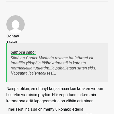
Contay
4.3.2021
Sampsa sanoi
Siinä on Cooler Masterin reverse-tuulettimet eli
imetään ylöspäin jäähdyttimestä ja katosta
normaaleilla tuulettimilla puhalletaan sitten ylös.
Napsauta laajentaaksesi…
Näinpä olikin, en ehtinyt korjaamaan kun kesken videon
huutelin vieraisiin pöytiin. Näkeepä tuon tarkemmin
katsoessa että lapageometria on vähän erikoinen.
Ilmeisesti näissä on menty ulkonäkö edellä