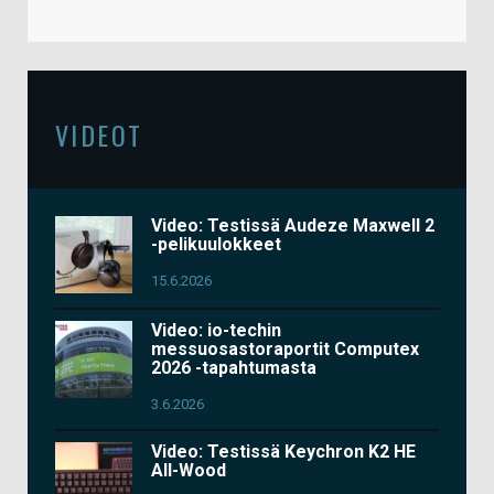
VIDEOT
Video: Testissä Audeze Maxwell 2
-pelikuulokkeet
15.6.2026
Video: io-techin
messuosastoraportit Computex
2026 -tapahtumasta
3.6.2026
Video: Testissä Keychron K2 HE
All-Wood