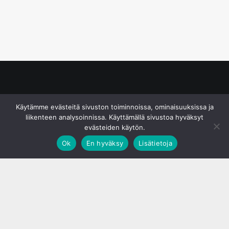
© S&J Media Oy
Käytämme evästeitä sivuston toiminnoissa, ominaisuuksissa ja
liikenteen analysoinnissa. Käyttämällä sivustoa hyväksyt
evästeiden käytön.
Ok
En hyväksy
Lisätietoja
;