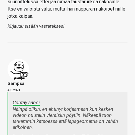
suunnittelussa ettei jää rumaa taustarunkoa näkösälle.
Itse en valoista vältä, mutta ihan näppärän näköiset niille
jotka kaipaa.
Kirjaudu sisään vastataksesi
Sampsa
4.3.2021
Contay sanoi
Näinpä olikin, en ehtinyt korjaamaan kun kesken
videon huutelin vieraisiin pöytiin. Näkeepä tuon
tarkemmin katsoessa että lapageometria on vähän
erikoinen.