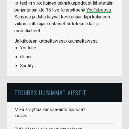
io-techin viikottainen tekniikkapodcast lähetetään
perjantaisin klo 15 live-lähetyksenä
YouTubessa
.
Sampsa ja Juha käyvät keskenään läpi kuluneen
viikon ajalta ajankohtaiset tietotekniikka- ja
mobiiliaiheet.
Jälkikäteen katseltavissa/kuunneltavissa:
Youtube
iTunes
Spotify
TECHBBS UUSIMMAT VIESTIT
Mikä ärsyttää kanssa-autoilijoissa?
7.8.2026