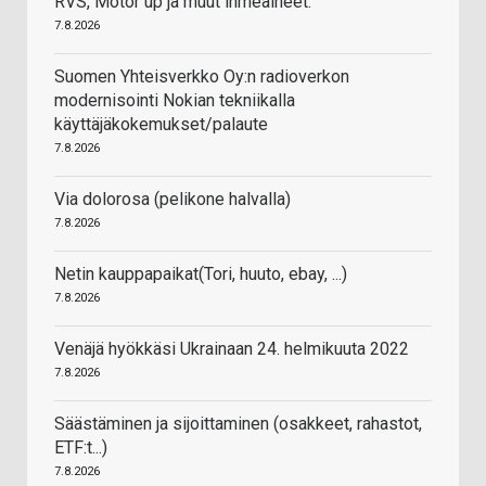
RVS, Motor up ja muut ihmeaineet.
7.8.2026
Suomen Yhteisverkko Oy:n radioverkon
modernisointi Nokian tekniikalla
käyttäjäkokemukset/palaute
7.8.2026
Via dolorosa (pelikone halvalla)
7.8.2026
Netin kauppapaikat(Tori, huuto, ebay, ...)
7.8.2026
Venäjä hyökkäsi Ukrainaan 24. helmikuuta 2022
7.8.2026
Säästäminen ja sijoittaminen (osakkeet, rahastot,
ETF:t...)
7.8.2026