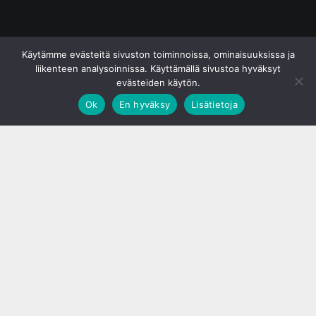
© S&J Media Oy
Käytämme evästeitä sivuston toiminnoissa, ominaisuuksissa ja
liikenteen analysoinnissa. Käyttämällä sivustoa hyväksyt
evästeiden käytön.
Ok
En hyväksy
Lisätietoja
;