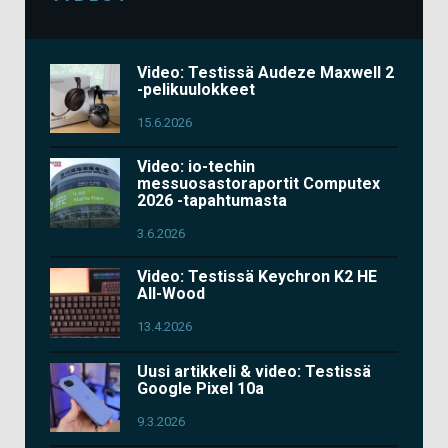
Video: Testissä Audeze Maxwell 2
-pelikuulokkeet
15.6.2026
Video: io-techin
messuosastoraportit Computex
2026 -tapahtumasta
3.6.2026
Video: Testissä Keychron K2 HE
All-Wood
13.4.2026
Uusi artikkeli & video: Testissä
Google Pixel 10a
9.3.2026