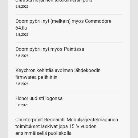
6.8.2026
Doom pyörii nyt (melkein) myös Commodore
64:llä
6.8.2026
Doom pyörii nyt myös Paintissa
6.8.2026
Keychron kehittää avoimen lähdekoodin
firmwarea pelihiiriin
5.8.2026
Honor uudisti logonsa
5.8.2026
Counterpoint Research: Mobiilijärjestelmäpiirien
toimitukset laskivat jopa 15 % vuoden
ensimmäisellä puoliskolla