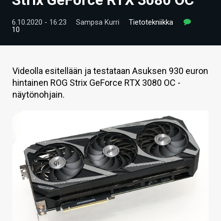
ARTIKKELIT
6.10.2020 - 16:23
Sampsa Kurri
Tietotekniikka
10
VIDEOT
TECHBBS
Videolla esitellään ja testataan Asuksen 930 euron
TIETOA
hintainen ROG Strix GeForce RTX 3080 OC -
näytönohjain.
HINTA.FI
KAUPPA
VAIHDA TEEMA
HAKU