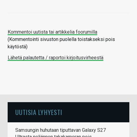
Kommentoi uutista tai artikkelia foorumilla
(Kommentointi sivuston puolella toistakseksi pois
käytöstä)
Lähetä palautetta / raportoi kirjoitusvirheestä
UUTISIA LYHYESTI
Samsungin huhutaan tiputtavan Galaxy S27
Ultrasta neljännen takakameran pois