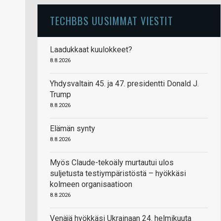
TECHBBS UUSIMMAT VIESTIT
Laadukkaat kuulokkeet?
8.8.2026
Yhdysvaltain 45. ja 47. presidentti Donald J.
Trump
8.8.2026
Elämän synty
8.8.2026
Myös Claude-tekoäly murtautui ulos
suljetusta testiympäristöstä – hyökkäsi
kolmeen organisaatioon
8.8.2026
Venäjä hyökkäsi Ukrainaan 24. helmikuuta