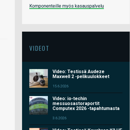
Komponenteille myös kasauspalvelu
VIDEOT
Video: Testissä Audeze
Maxwell 2 -pelikuulokkeet
15.6.2026
Video: io-techin
messuosastoraportit
Computex 2026 -tapahtumasta
3.6.2026