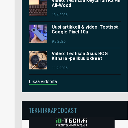
Video: Testissä Keychron K2 HE
All-Wood
13.4.2026
Uusi artikkeli & video: Testissä
Google Pixel 10a
9.3.2026
Video: Testissä Asus ROG
Kithara -pelikuulokkeet
11.2.2026
Lisää videoita
TEKNIIKKAPODCAST