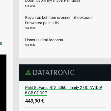
Doom pyörii nyt myös Paintissa
6.8.2026
Keychron kehittää avoimen lähdekoodin
firmwarea pelihiiriin
5.8.2026
Honor uudisti logonsa
ta
5.8.2026
Palit GeForce RTX 5060 Infinity 2 OC NVIDIA
8 GB GDDR7
449,90 €