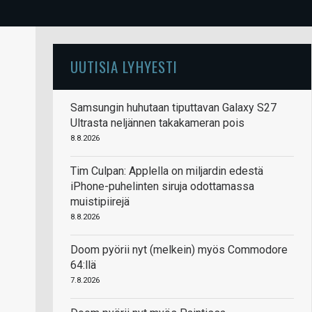
UUTISIA LYHYESTI
Samsungin huhutaan tiputtavan Galaxy S27
Ultrasta neljännen takakameran pois
8.8.2026
Tim Culpan: Applella on miljardin edestä
iPhone-puhelinten siruja odottamassa
muistipiirejä
8.8.2026
Doom pyörii nyt (melkein) myös Commodore
64:llä
7.8.2026