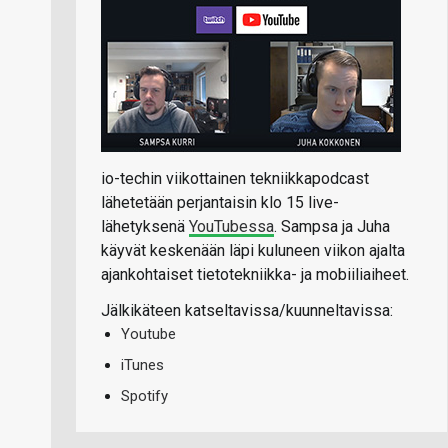
io-techin viikottainen tekniikkapodcast
lähetetään perjantaisin klo 15 live-
lähetyksenä
YouTubessa
. Sampsa ja Juha
käyvät keskenään läpi kuluneen viikon ajalta
ajankohtaiset tietotekniikka- ja mobiiliaiheet.
Jälkikäteen katseltavissa/kuunneltavissa:
Youtube
iTunes
Spotify