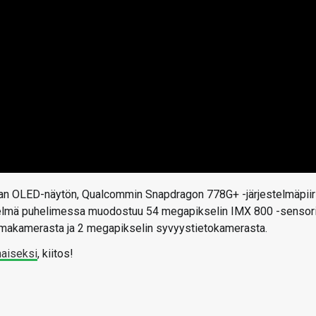
van OLED-näytön, Qualcommin Snapdragon 778G+ -järjestelmäpiiri
estelmä puhelimessa muodostuu 54 megapikselin IMX 800 -sensor
ulmakamerasta ja 2 megapikselin syvyystietokamerasta.
maiseksi
, kiitos!