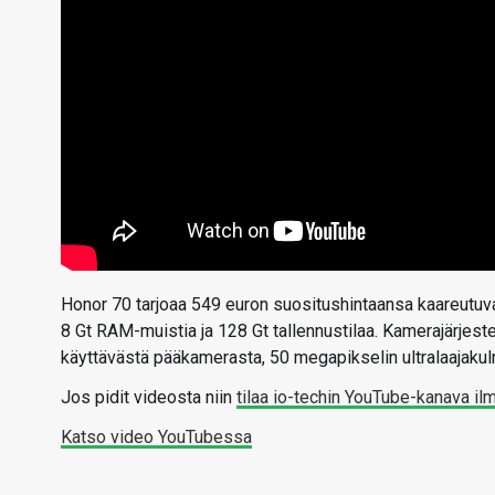
Honor 70 tarjoaa 549 euron suositushintaansa kaareutu
8 Gt RAM-muistia ja 128 Gt tallennustilaa. Kamerajärj
käyttävästä pääkamerasta, 50 megapikselin ultralaajak
Jos pidit videosta niin
tilaa io-techin YouTube-kanava il
Katso video YouTubessa