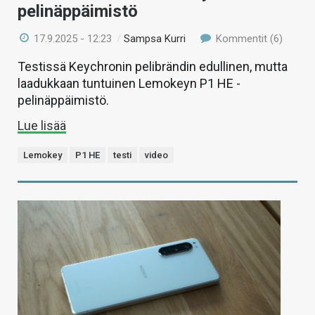
pelinäppäimistö
17.9.2025 - 12:23
/
Sampsa Kurri
Kommentit (6)
Testissä Keychronin pelibrändin edullinen, mutta
laadukkaan tuntuinen Lemokeyn P1 HE -
pelinäppäimistö.
Lue lisää
Lemokey
P1 HE
testi
video