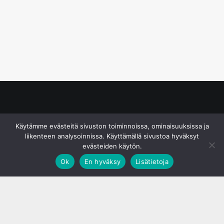
© S&J Media Oy
Käytämme evästeitä sivuston toiminnoissa, ominaisuuksissa ja
liikenteen analysoinnissa. Käyttämällä sivustoa hyväksyt
evästeiden käytön.
Ok
En hyväksy
Lisätietoja
;