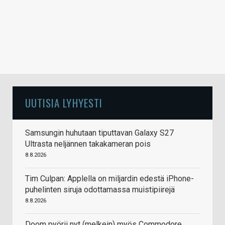
UUTISIA LYHYESTI
Samsungin huhutaan tiputtavan Galaxy S27
Ultrasta neljännen takakameran pois
8.8.2026
Tim Culpan: Applella on miljardin edestä iPhone-
puhelinten siruja odottamassa muistipiirejä
8.8.2026
Doom pyörii nyt (melkein) myös Commodore