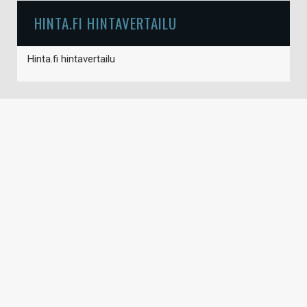
HINTA.FI HINTAVERTAILU
Hinta.fi hintavertailu