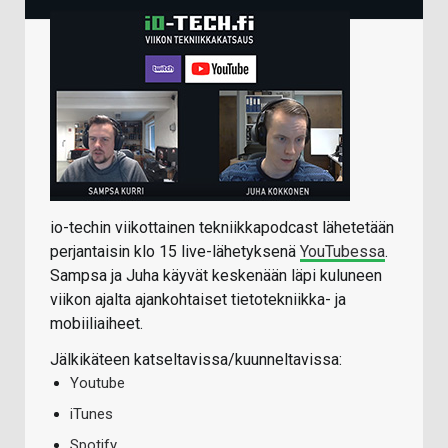
io-techin viikottainen tekniikkapodcast lähetetään
perjantaisin klo 15 live-lähetyksenä
YouTubessa
.
Sampsa ja Juha käyvät keskenään läpi kuluneen
viikon ajalta ajankohtaiset tietotekniikka- ja
mobiiliaiheet.
Jälkikäteen katseltavissa/kuunneltavissa:
Youtube
iTunes
Spotify