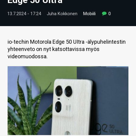
ARTIKKELIT
13.7.2024 - 17:24
Juha Kokkonen
Mobiili
0
VIDEOT
TECHBBS
io-techin Motorola Edge 50 UItra -älypuhelintestin
TIETOA
yhteenveto on nyt katsottavissa myös
videomuodossa.
HINTA.FI
KAUPPA
VAIHDA TEEMA
HAKU