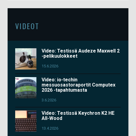
VIDEOT
Video: Testissä Audeze Maxwell 2
-pelikuulokkeet
15.6.2026
Video: io-techin
messuosastoraportit Computex
2026 -tapahtumasta
3.6.2026
Video: Testissä Keychron K2 HE
All-Wood
13.4.2026