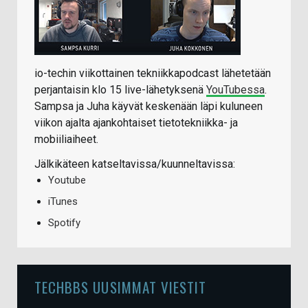
io-techin viikottainen tekniikkapodcast lähetetään
perjantaisin klo 15 live-lähetyksenä
YouTubessa
.
Sampsa ja Juha käyvät keskenään läpi kuluneen
viikon ajalta ajankohtaiset tietotekniikka- ja
mobiiliaiheet.
Jälkikäteen katseltavissa/kuunneltavissa:
Youtube
iTunes
Spotify
TECHBBS UUSIMMAT VIESTIT