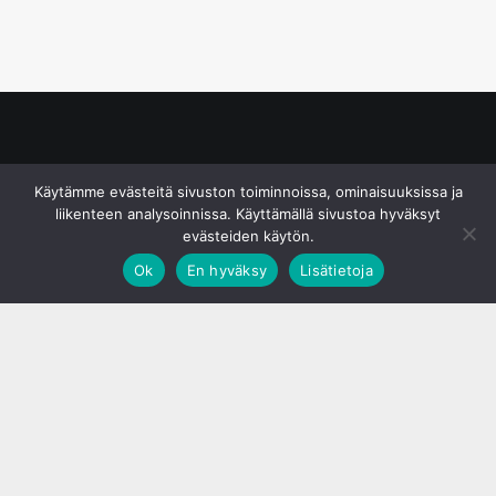
© S&J Media Oy
Käytämme evästeitä sivuston toiminnoissa, ominaisuuksissa ja
liikenteen analysoinnissa. Käyttämällä sivustoa hyväksyt
evästeiden käytön.
Ok
En hyväksy
Lisätietoja
;