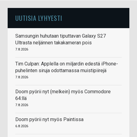
UUTISIA LYHYESTI
Samsungin huhutaan tiputtavan Galaxy S27
Ultrasta neljännen takakameran pois
7.8.2026
Tim Culpan: Applella on miljardin edestä iPhone-
puhelinten siruja odottamassa muistipiirejä
7.8.2026
Doom pyörii nyt (melkein) myös Commodore
64:llä
7.8.2026
Doom pyörii nyt myös Paintissa
6.8.2026