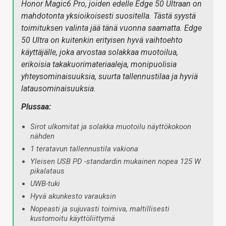
Honor Magic6 Pro, joiden edelle Edge 50 Ultraan on
mahdotonta yksioikoisesti suositella. Tästä syystä
toimituksen valinta jää tänä vuonna saamatta. Edge
50 Ultra on kuitenkin erityisen hyvä vaihtoehto
käyttäjälle, joka arvostaa solakkaa muotoilua,
erikoisia takakuorimateriaaleja, monipuolisia
yhteysominaisuuksia, suurta tallennustilaa ja hyviä
latausominaisuuksia.
Plussaa:
Sirot ulkomitat ja solakka muotoilu näyttökokoon
nähden
1 teratavun tallennustila vakiona
Yleisen USB PD -standardin mukainen nopea 125 W
pikalataus
UWB-tuki
Hyvä akunkesto varauksin
Nopeasti ja sujuvasti toimiva, maltillisesti
kustomoitu käyttöliittymä