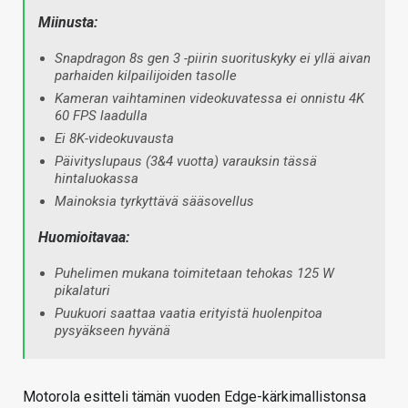
Miinusta:
Snapdragon 8s gen 3 -piirin suorituskyky ei yllä aivan
parhaiden kilpailijoiden tasolle
Kameran vaihtaminen videokuvatessa ei onnistu 4K
60 FPS laadulla
Ei 8K-videokuvausta
Päivityslupaus (3&4 vuotta) varauksin tässä
hintaluokassa
Mainoksia tyrkyttävä sääsovellus
Huomioitavaa:
Puhelimen mukana toimitetaan tehokas 125 W
pikalaturi
Puukuori saattaa vaatia erityistä huolenpitoa
pysyäkseen hyvänä
Motorola esitteli tämän vuoden Edge-kärkimallistonsa