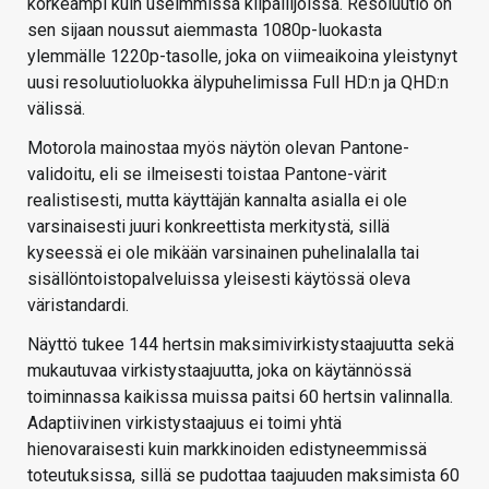
korkeampi kuin useimmissa kilpailijoissa. Resoluutio on
sen sijaan noussut aiemmasta 1080p-luokasta
ylemmälle 1220p-tasolle, joka on viimeaikoina yleistynyt
uusi resoluutioluokka älypuhelimissa Full HD:n ja QHD:n
välissä.
Motorola mainostaa myös näytön olevan Pantone-
validoitu, eli se ilmeisesti toistaa Pantone-värit
realistisesti, mutta käyttäjän kannalta asialla ei ole
varsinaisesti juuri konkreettista merkitystä, sillä
kyseessä ei ole mikään varsinainen puhelinalalla tai
sisällöntoistopalveluissa yleisesti käytössä oleva
väristandardi.
Näyttö tukee 144 hertsin maksimivirkistystaajuutta sekä
mukautuvaa virkistystaajuutta, joka on käytännössä
toiminnassa kaikissa muissa paitsi 60 hertsin valinnalla.
Adaptiivinen virkistystaajuus ei toimi yhtä
hienovaraisesti kuin markkinoiden edistyneemmissä
toteutuksissa, sillä se pudottaa taajuuden maksimista 60