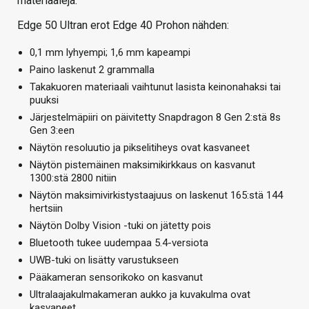
materiaaleja.
Edge 50 Ultran erot Edge 40 Prohon nähden:
0,1 mm lyhyempi; 1,6 mm kapeampi
Paino laskenut 2 grammalla
Takakuoren materiaali vaihtunut lasista keinonahaksi tai
puuksi
Järjestelmäpiiri on päivitetty Snapdragon 8 Gen 2:stä 8s
Gen 3:een
Näytön resoluutio ja pikselitiheys ovat kasvaneet
Näytön pistemäinen maksimikirkkaus on kasvanut
1300:stä 2800 nitiin
Näytön maksimivirkistystaajuus on laskenut 165:stä 144
hertsiin
Näytön Dolby Vision -tuki on jätetty pois
Bluetooth tukee uudempaa 5.4-versiota
UWB-tuki on lisätty varustukseen
Pääkameran sensorikoko on kasvanut
Ultralaajakulmakameran aukko ja kuvakulma ovat
kasvaneet