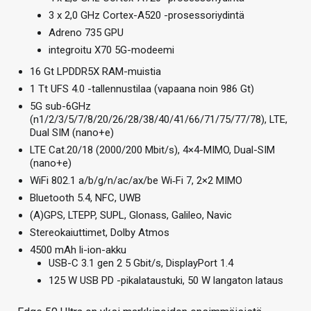
3 x 2,0 GHz Cortex-A520 -prosessoriydintä
Adreno 735 GPU
integroitu X70 5G-modeemi
16 Gt LPDDR5X RAM-muistia
1 Tt UFS 4.0 -tallennustilaa (vapaana noin 986 Gt)
5G sub-6GHz
(n1/2/3/5/7/8/20/26/28/38/40/41/66/71/75/77/78), LTE,
Dual SIM (nano+e)
LTE Cat.20/18 (2000/200 Mbit/s), 4×4-MIMO, Dual-SIM
(nano+e)
WiFi 802.1 a/b/g/n/ac/ax/be Wi‑Fi 7, 2×2 MIMO
Bluetooth 5.4, NFC, UWB
(A)GPS, LTEPP, SUPL, Glonass, Galileo, Navic
Stereokaiuttimet, Dolby Atmos
4500 mAh li-ion-akku
USB-C 3.1 gen 2 5 Gbit/s, DisplayPort 1.4
125 W USB PD -pikalataustuki, 50 W langaton lataus