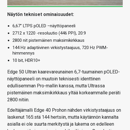
Näytön tekniset ominaisuudet:
6,67” LTPS pOLED –näyttöpaneeli
2712 x 1220 -resoluutio (446 PPI), 20:9
2800 nit pistemäinen maksimikirkkaus
144 Hz adaptiivinen virkistystaajuus, 720 Hz PWM-
himmennys
10 bit, HDR10+
Edge 50 Ultran kaarevareunainen 6,7-tuumainen pOLED-
näyttöpaneeli on muutoin teknisesti identtinen
edullisemman Pro-mallin kanssa, mutta Ultrassa
pistemäinen maksimikirkkaus yltää korkeammalle peräti
2800 nitiin.
Edeltäjämalli Edge 40 Prohon nähden virkistystaajuus on
laskenut 165:stä 144 hertsiin, mutta käytännön kannalta
asialla ei ole suurta merkitystä ja lukema on edelleen