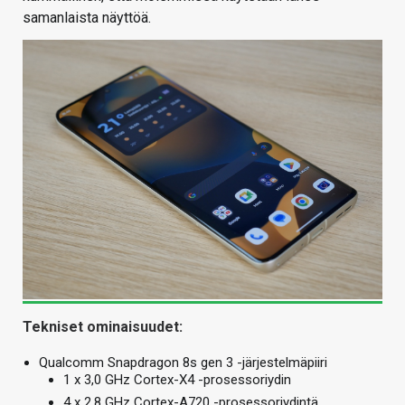
samanlaista näyttöä.
Tekniset ominaisuudet:
Qualcomm Snapdragon 8s gen 3 -järjestelmäpiiri
1 x 3,0 GHz Cortex-X4 -prosessoriydin
4 x 2,8 GHz Cortex-A720 -prosessoriydintä