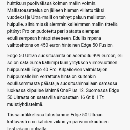
huhtikuun puolivälissä kolmen mallin voimin.
Mallistoasettelua on jälleen hieman viilattu täksi
vuodeksi ja Ultra-malli on tehnyt paluun malliston
huipulle, siinä missä aiemmin kalleimman mallin titteliä
pitänyt Pro on pudotettu pari satasta aiempaa
edullisempaan hintapisteeseen. Edullisimpana
vaihtoehtona on 450 euron hintainen Edge 50 Fusion.
Edge 50 Ultran suositushinta on asemoitu 999 euroon, eli
se on sata euroa kalliimpi kuin yrityksen viimevuotinen
huippumalli Edge 40 Pro. Kilpailevien valmistajien
huippumalleihin verrattuna hinta on kuitenkin
edullisemmasta päästä ja suositushinnallaan samassa
luokassa kilpailee lähinnä OnePlus 12. Suomessa Edge
50 Ultrasta on saatavilla ainoastaan 16 Gt & 1 Tt
muistiyhdistelmä.
Tässä artikkelissa tutustumme Edge 50 Ultraan
kattavasti noin kahden viikon ympärivuorokautisen
testijakson pohjalta.