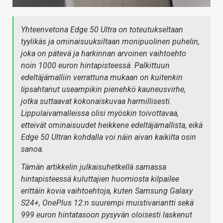
Yhteenvetona Edge 50 Ultra on toteutukseltaan
tyylikäs ja ominaisuuksiltaan monipuolinen puhelin,
joka on pätevä ja harkinnan arvoinen vaihtoehto
noin 1000 euron hintapisteessä. Palkittuun
edeltäjämalliin verrattuna mukaan on kuitenkin
lipsahtanut useampikin pienehkö kauneusvirhe,
jotka suttaavat kokonaiskuvaa harmillisesti.
Lippulaivamalleissa olisi myöskin toivottavaa,
etteivät ominaisuudet heikkene edeltäjämallista, eikä
Edge 50 Ultran kohdalla voi näin aivan kaikilta osin
sanoa.
Tämän artikkelin julkaisuhetkellä samassa
hintapisteessä kuluttajien huomiosta kilpailee
erittäin kovia vaihtoehtoja, kuten Samsung Galaxy
S24+, OnePlus 12:n suurempi muistivariantti sekä
999 euron hintatasoon pysyvän oloisesti laskenut