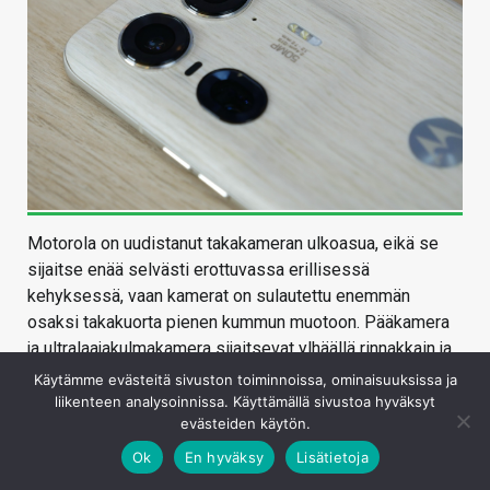
Motorola on uudistanut takakameran ulkoasua, eikä se
sijaitse enää selvästi erottuvassa erillisessä
kehyksessä, vaan kamerat on sulautettu enemmän
osaksi takakuorta pienen kummun muotoon. Pääkamera
ja ultralaajakulmakamera sijaitsevat ylhäällä rinnakkain ja
pääkameran alapuolelle on sijoitettu periskooppimallinen
Käytämme evästeitä sivuston toiminnoissa, ominaisuuksissa ja
telekamera.
liikenteen analysoinnissa. Käyttämällä sivustoa hyväksyt
evästeiden käytön.
Megapikselimerkinnän vieressä pillerin muotoisessa
Ok
En hyväksy
Lisätietoja
asetelmassa on kaksois-LED-salaman ohessa