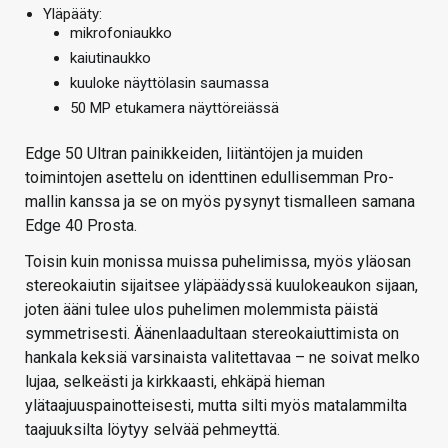
Yläpääty:
mikrofoniaukko
kaiutinaukko
kuuloke näyttölasin saumassa
50 MP etukamera näyttöreiässä
Edge 50 Ultran painikkeiden, liitäntöjen ja muiden
toimintojen asettelu on identtinen edullisemman Pro-
mallin kanssa ja se on myös pysynyt tismalleen samana
Edge 40 Prosta.
Toisin kuin monissa muissa puhelimissa, myös yläosan
stereokaiutin sijaitsee yläpäädyssä kuulokeaukon sijaan,
joten ääni tulee ulos puhelimen molemmista päistä
symmetrisesti. Äänenlaadultaan stereokaiuttimista on
hankala keksiä varsinaista valitettavaa – ne soivat melko
lujaa, selkeästi ja kirkkaasti, ehkäpä hieman
ylätaajuuspainotteisesti, mutta silti myös matalammilta
taajuuksilta löytyy selvää pehmeyttä.