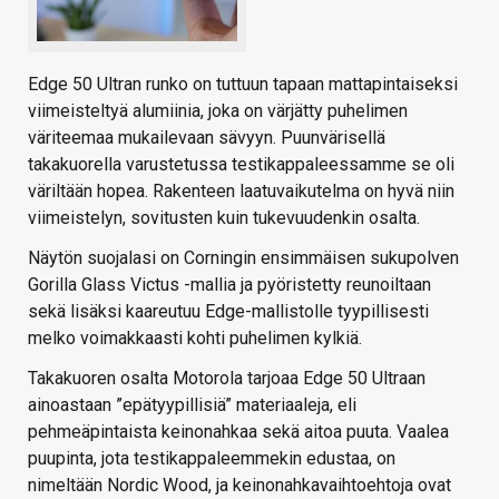
Edge 50 Ultran runko on tuttuun tapaan mattapintaiseksi
viimeisteltyä alumiinia, joka on värjätty puhelimen
väriteemaa mukailevaan sävyyn. Puunvärisellä
takakuorella varustetussa testikappaleessamme se oli
väriltään hopea. Rakenteen laatuvaikutelma on hyvä niin
viimeistelyn, sovitusten kuin tukevuudenkin osalta.
Näytön suojalasi on Corningin ensimmäisen sukupolven
Gorilla Glass Victus -mallia ja pyöristetty reunoiltaan
sekä lisäksi kaareutuu Edge-mallistolle tyypillisesti
melko voimakkaasti kohti puhelimen kylkiä.
Takakuoren osalta Motorola tarjoaa Edge 50 Ultraan
ainoastaan ”epätyypillisiä” materiaaleja, eli
pehmeäpintaista keinonahkaa sekä aitoa puuta. Vaalea
puupinta, jota testikappaleemmekin edustaa, on
nimeltään Nordic Wood, ja keinonahkavaihtoehtoja ovat