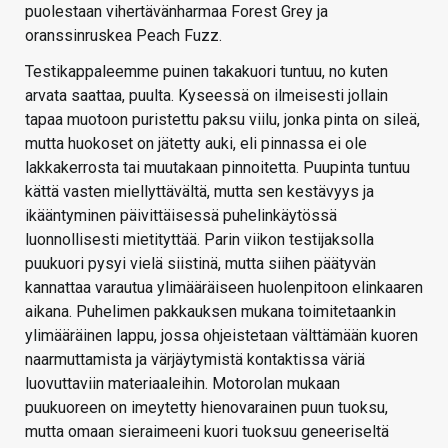
puolestaan vihertävänharmaa Forest Grey ja
oranssinruskea Peach Fuzz.
Testikappaleemme puinen takakuori tuntuu, no kuten
arvata saattaa, puulta. Kyseessä on ilmeisesti jollain
tapaa muotoon puristettu paksu viilu, jonka pinta on sileä,
mutta huokoset on jätetty auki, eli pinnassa ei ole
lakkakerrosta tai muutakaan pinnoitetta. Puupinta tuntuu
kättä vasten miellyttävältä, mutta sen kestävyys ja
ikääntyminen päivittäisessä puhelinkäytössä
luonnollisesti mietityttää. Parin viikon testijaksolla
puukuori pysyi vielä siistinä, mutta siihen päätyvän
kannattaa varautua ylimääräiseen huolenpitoon elinkaaren
aikana. Puhelimen pakkauksen mukana toimitetaankin
ylimääräinen lappu, jossa ohjeistetaan välttämään kuoren
naarmuttamista ja värjäytymistä kontaktissa väriä
luovuttaviin materiaaleihin. Motorolan mukaan
puukuoreen on imeytetty hienovarainen puun tuoksu,
mutta omaan sieraimeeni kuori tuoksuu geneeriseltä