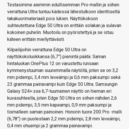
Testasimme aiemmin edullisemman Pro-mallin ja siihen
verrattuna Ultra tuntuu kädessä lähestulkoon identtiseltä
takakuorimateriaali pois lukien. Näyttökokoon
suhteutettuna Edge 50 Ultra on erittäin solakan ja sulavan
kokoinen puhelin. Muotoilu on pyöristettyä ja se istuu
käteen erittäin miellyttävästi.
Kilpailijoihin verrattuna Edge 50 Ultra on
näyttökokoluokkansa (6,7”) pienintä päätä. Saman
hintaluokan OnePlus 12 on varustettu runsaan
kymmenystuuman suuremmalla näytöllä, joten se on 3,2
mm pidempi, 3,4 mm leveämpi ja 0,6 mm paksumpi sekä
23 grammaa painavampi kuin Edge 50 Ultra. Samsungin
Galaxy S24+:ssa 6,7-tuumainen näyttö on hieman eri
kuvasuhteella, joten Edge 50 Ultra on siihen nähden 2,6
mm pidempi, 3,5 mm kapeampi, 0,9 mm paksumpi ja
tismalleen saman painoinen. Honorin tuore 200 Pro -malli
(6,78”) on puolestaan 2,2 mm pidempi, 2,8 mm leveämpi,
0,4 mm ohuempi ja 2 grammaa painavampi.