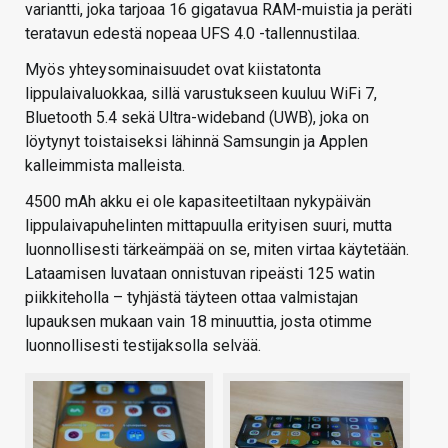
variantti, joka tarjoaa 16 gigatavua RAM-muistia ja peräti
teratavun edestä nopeaa UFS 4.0 -tallennustilaa.
Myös yhteysominaisuudet ovat kiistatonta
lippulaivaluokkaa, sillä varustukseen kuuluu WiFi 7,
Bluetooth 5.4 sekä Ultra-wideband (UWB), joka on
löytynyt toistaiseksi lähinnä Samsungin ja Applen
kalleimmista malleista.
4500 mAh akku ei ole kapasiteetiltaan nykypäivän
lippulaivapuhelinten mittapuulla erityisen suuri, mutta
luonnollisesti tärkeämpää on se, miten virtaa käytetään.
Lataamisen luvataan onnistuvan ripeästi 125 watin
piikkiteholla – tyhjästä täyteen ottaa valmistajan
lupauksen mukaan vain 18 minuuttia, josta otimme
luonnollisesti testijaksolla selvää.