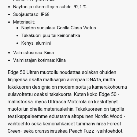
Näytön ja ulkomittojen suhde: 92,1 %
Suojaustaso: IP68
Materiaalit:
Näytön suojalasi: Gorilla Glass Victus
Takakuori: puu tai keinonahka
Kehys: alumiini
Valmistusmaa: Kiina
Valmistajan kotimaa: Kiina
Edge 50 Ultran muotoilu noudattaa solakan ohuiden
linjojensa osalta mallisarjan aiempaa DNA:ta, mutta
takakuoren designia on modernisoitu ja kamerakohouma
sulavoitettu osaksi takakuorta. Kuten koko Edge 50 -
mallistossa, myös UItrassa Motorola on keskittynyt
muotoilun ohella materiaaleihin. Takakuoreen on tarjolla
testikappaleemme edustama aitopuinen Nordic Wood -
vaihtoehto sekä keinonahkaiset tummanvihreä Forest
Green- sekä oranssinruskea Peach Fuzz -vaihtoehdot.