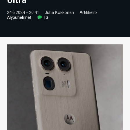
ARTIKKELIT
24.6.2024 - 20:41
Juha Kokkonen
Artikkelit
/
Älypuhelimet
13
VIDEOT
TECHBBS
TIETOA
HINTA.FI
KAUPPA
VAIHDA TEEMA
HAKU