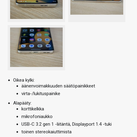
Oikea kylki:
äänenvoimakkuuden säätöpainikkeet
virta-/lukituspainike
Alapääty:
korttikelkka
mikrofoniaukko
USB-C 3.2 gen 1 -liitäntä, Displayport 1.4 -tuki
toinen stereokaiuttimista