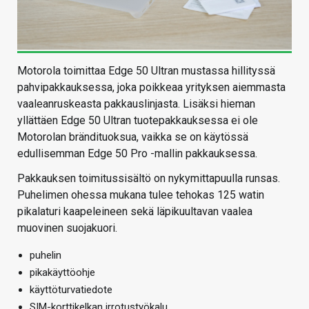
Motorola toimittaa Edge 50 Ultran mustassa hillityssä
pahvipakkauksessa, joka poikkeaa yrityksen aiemmasta
vaaleanruskeasta pakkauslinjasta. Lisäksi hieman
yllättäen Edge 50 Ultran tuotepakkauksessa ei ole
Motorolan brändituoksua, vaikka se on käytössä
edullisemman Edge 50 Pro -mallin pakkauksessa.
Pakkauksen toimitussisältö on nykymittapuulla runsas.
Puhelimen ohessa mukana tulee tehokas 125 watin
pikalaturi kaapeleineen sekä läpikuultavan vaalea
muovinen suojakuori.
puhelin
pikakäyttöohje
käyttöturvatiedote
SIM-korttikelkan irrotustyökalu