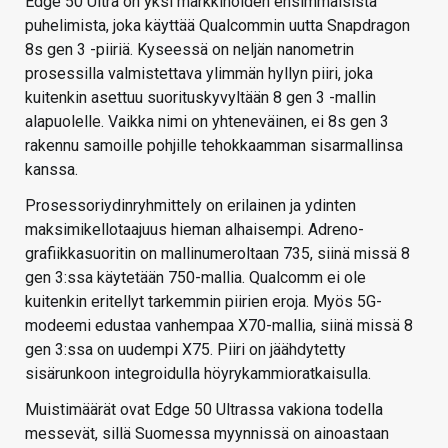
Edge 50 Ultra on yksi markkinoiden ensimmäisistä
puhelimista, joka käyttää Qualcommin uutta Snapdragon
8s gen 3 -piiriä. Kyseessä on neljän nanometrin
prosessilla valmistettava ylimmän hyllyn piiri, joka
kuitenkin asettuu suorituskyvyltään 8 gen 3 -mallin
alapuolelle. Vaikka nimi on yhteneväinen, ei 8s gen 3
rakennu samoille pohjille tehokkaamman sisarmallinsa
kanssa.
Prosessoriydinryhmittely on erilainen ja ydinten
maksimikellotaajuus hieman alhaisempi. Adreno-
grafiikkasuoritin on mallinumeroltaan 735, siinä missä 8
gen 3:ssa käytetään 750-mallia. Qualcomm ei ole
kuitenkin eritellyt tarkemmin piirien eroja. Myös 5G-
modeemi edustaa vanhempaa X70-mallia, siinä missä 8
gen 3:ssa on uudempi X75. Piiri on jäähdytetty
sisärunkoon integroidulla höyrykammioratkaisulla.
Muistimäärät ovat Edge 50 Ultrassa vakiona todella
messevät, sillä Suomessa myynnissä on ainoastaan