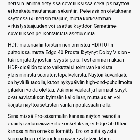
hertsiin lähinnä tietyissä sovelluksissa sekä jos näyttöä
ei kosketa muutamaan sekuntiin. Peleissä on oletuksena
käytössä 60 hertsin taajuus, mutta korkeamman
virkistystaajuuden voi asettaa käyttöön Gametime-
sovelluksen pelikohtaisista asetuksista.
HDR-materiaalin toistaminen onnistuu HDR10+:n
puitteissa, mutta Edge 40 Prosta löytynyt Dolby Vision -
tuki on jätetty jostain syystä pois. Testiemme mukaan
HDR-sisällön toisto vaikuttaisi toimivan kaikista
yleisimmistä suoratoistopalveluista. Näytön kuvanlaatu
on hyvällä tasolla, kuten nykypäivän high-end-puhelimelta
pitääkin voida olettaa. Vakiona vaaleat ja harmaat sävyt
ovat aavistuksen kylmään kallellaan, mutta asian voi
korjata näyttöasetusten värilämpötilasäätimellä.
Siinä missä Pro-sisarmallin kanssa näytön reunoilla
esiintyi satunnaisia virhekosketuksia, ei Edge 50 Ultran
kanssa niihin onneksi törmätty. Ero on siitä syystä
kummallinen, että molemmissa käytetään lähes