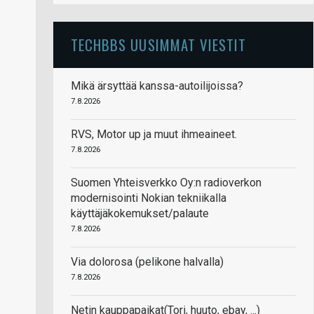
TECHBBS UUSIMMAT VIESTIT
Mikä ärsyttää kanssa-autoilijoissa?
7.8.2026
RVS, Motor up ja muut ihmeaineet.
7.8.2026
Suomen Yhteisverkko Oy:n radioverkon
modernisointi Nokian tekniikalla
käyttäjäkokemukset/palaute
7.8.2026
Via dolorosa (pelikone halvalla)
7.8.2026
Netin kauppapaikat(Tori, huuto, ebay, ...)