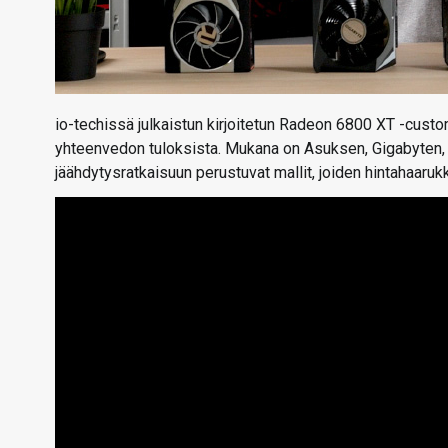
io-techissä julkaistun kirjoitetun Radeon 6800 XT -custom
yhteenvedon tuloksista. Mukana on Asuksen, Gigabyten, P
jäähdytysratkaisuun perustuvat mallit, joiden hintahaaru