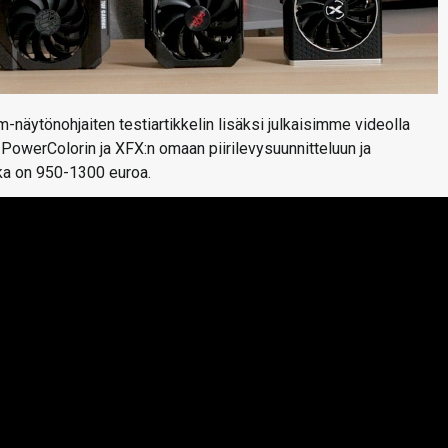
-näytönohjaiten testiartikkelin lisäksi julkaisimme videolla
owerColorin ja XFX:n omaan piirilevysuunnitteluun ja
kka on 950-1300 euroa.