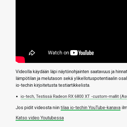
Videolla käydään läpi näytönohjainten saatavuus ja hinna
lämpötilan ja melutason sekä ylikellotuspotentiaalin osa
io-techin kirjoitetusta testiartikkelista.
io-tech, Testissä Radeon RX 6800 XT -custom-mallit (As
Jos pidit videosta niin
tilaa io-techin YouTube-kanava
ilm
Katso video Youtubessa