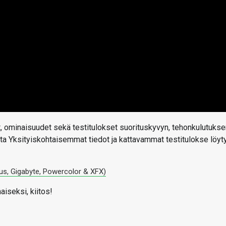
t, ominaisuudet sekä testitulokset suorituskyvyn, tehonkulutukse
lta Yksityiskohtaisemmat tiedot ja kattavammat testitulokse löyt
us, Gigabyte, Powercolor & XFX)
aiseksi, kiitos!