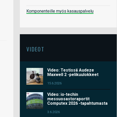
Komponenteille myös kasauspalvelu
VIDEOT
Video: Testissä Audeze
Maxwell 2 -pelikuulokkeet
15.6.2026
Video: io-techin
messuosastoraportit
Computex 2026 -tapahtumasta
3.6.2026