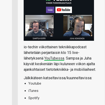
io-techin viikottainen tekniikkapodcast
lähetetään perjantaisin klo 15 live-
lähetyksenä
YouTubessa
. Sampsa ja Juha
käyvät keskenään läpi kuluneen viikon ajalta
ajankohtaiset tietotekniikka- ja mobiiliaiheet.
Jälkikäteen katseltavissa/kuunneltavissa:
Youtube
iTunes
Spotify