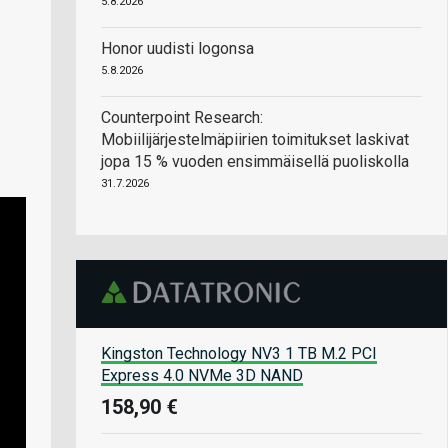
5.8.2026
Honor uudisti logonsa
5.8.2026
Counterpoint Research:
Mobiilijärjestelmäpiirien toimitukset laskivat
jopa 15 % vuoden ensimmäisellä puoliskolla
31.7.2026
Kingston Technology NV3 1 TB M.2 PCI
Express 4.0 NVMe 3D NAND
158,90 €