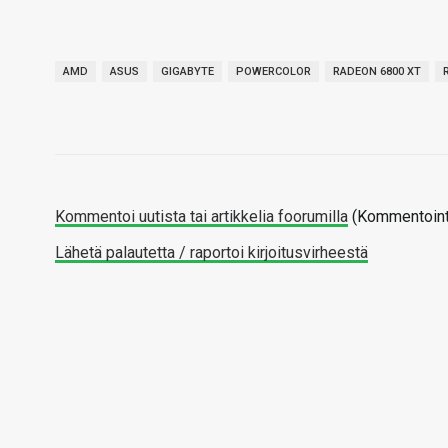
AMD
ASUS
GIGABYTE
POWERCOLOR
RADEON 6800 XT
Kommentoi uutista tai artikkelia foorumilla
(Kommentointi
Lähetä palautetta / raportoi kirjoitusvirheestä