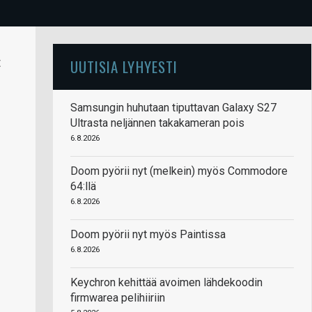
t
UUTISIA LYHYESTI
Samsungin huhutaan tiputtavan Galaxy S27
Ultrasta neljännen takakameran pois
6.8.2026
Doom pyörii nyt (melkein) myös Commodore
64:llä
6.8.2026
Doom pyörii nyt myös Paintissa
6.8.2026
Keychron kehittää avoimen lähdekoodin
firmwarea pelihiiriin