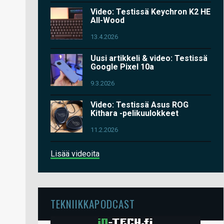
Video: Testissä Keychron K2 HE
All-Wood
13.4.2026
Uusi artikkeli & video: Testissä
Google Pixel 10a
9.3.2026
Video: Testissä Asus ROG
Kithara -pelikuulokkeet
11.2.2026
Lisää videoita
TEKNIIKKAPODCAST