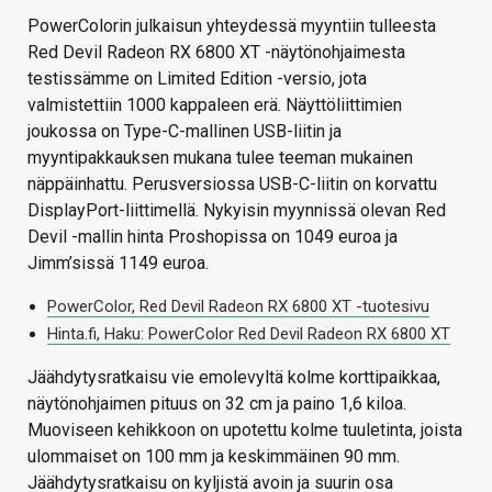
PowerColorin julkaisun yhteydessä myyntiin tulleesta
Red Devil Radeon RX 6800 XT -näytönohjaimesta
testissämme on Limited Edition -versio, jota
valmistettiin 1000 kappaleen erä. Näyttöliittimien
joukossa on Type-C-mallinen USB-liitin ja
myyntipakkauksen mukana tulee teeman mukainen
näppäinhattu. Perusversiossa USB-C-liitin on korvattu
DisplayPort-liittimellä. Nykyisin myynnissä olevan Red
Devil -mallin hinta Proshopissa on 1049 euroa ja
Jimm’sissä 1149 euroa.
PowerColor, Red Devil Radeon RX 6800 XT -tuotesivu
Hinta.fi, Haku: PowerColor Red Devil Radeon RX 6800 XT
Jäähdytysratkaisu vie emolevyltä kolme korttipaikkaa,
näytönohjaimen pituus on 32 cm ja paino 1,6 kiloa.
Muoviseen kehikkoon on upotettu kolme tuuletinta, joista
ulommaiset on 100 mm ja keskimmäinen 90 mm.
Jäähdytysratkaisu on kyljistä avoin ja suurin osa