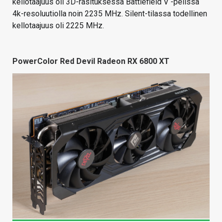
kellotaajuus oli 3D-rasituksessa Battlefield V -pelissä
4k-resoluutiolla noin 2235 MHz. Silent-tilassa todellinen
kellotaajuus oli 2225 MHz.
PowerColor Red Devil Radeon RX 6800 XT