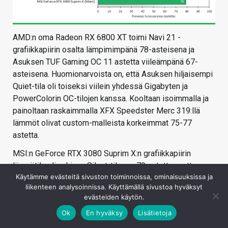
AMD:n oma Radeon RX 6800 XT toimi Navi 21 -
grafiikkapiirin osalta lämpimimpänä 78-asteisena ja
Asuksen TUF Gaming OC 11 astetta viileämpänä 67-
asteisena. Huomionarvoista on, että Asuksen hiljaisempi
Quiet-tila oli toiseksi viilein yhdessä Gigabyten ja
PowerColorin OC-tilojen kanssa. Kooltaan isoimmalla ja
painoltaan raskaimmalla XFX Speedster Merc 319:llä
lämmöt olivat custom-malleista korkeimmat 75-77
astetta.
MSI:n GeForce RTX 3080 Suprim X:n grafiikkapiirin
lämpötila oli vakiona Silent-tilassa 79 astetta, mutta
Käytämme evästeitä sivuston toiminnoissa, ominaisuuksissa ja
Performance-tilassa 10 astetta alhaisempi 69 astetta.
liikenteen analysoinnissa. Käyttämällä sivustoa hyväksyt
evästeiden käytön.
Ok
En hyväksy
Lisätietoja