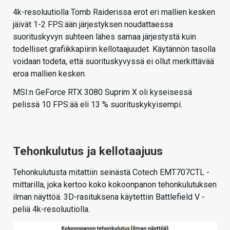
4k-resoluutiolla Tomb Raiderissa erot eri mallien kesken
jäivät 1-2 FPS:ään järjestyksen noudattaessa
suorituskyvyn suhteen lähes samaa järjestystä kuin
todelliset grafiikkapiirin kellotaajuudet. Käytännön tasolla
voidaan todeta, että suorituskyvyssä ei ollut merkittävää
eroa mallien kesken.
MSI:n GeForce RTX 3080 Suprim X oli kyseisessä
pelissä 10 FPS:ää eli 13 % suorituskykyisempi.
Tehonkulutus ja kellotaajuus
Tehonkulutusta mitattiin seinästä Cotech EMT707CTL -
mittarilla, joka kertoo koko kokoonpanon tehonkulutuksen
ilman näyttöä. 3D-rasituksena käytettiin Battlefield V -
peliä 4k-resoluutiolla.