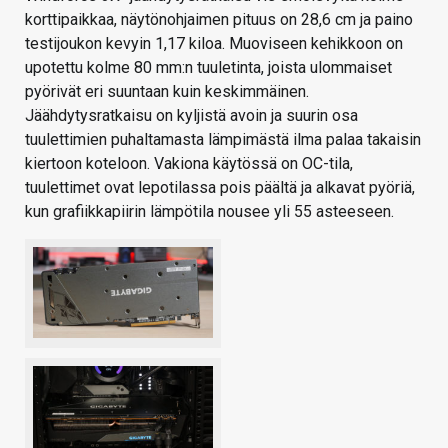
korttipaikkaa, näytönohjaimen pituus on 28,6 cm ja paino
testijoukon kevyin 1,17 kiloa. Muoviseen kehikkoon on
upotettu kolme 80 mm:n tuuletinta, joista ulommaiset
pyörivät eri suuntaan kuin keskimmäinen.
Jäähdytysratkaisu on kyljistä avoin ja suurin osa
tuulettimien puhaltamasta lämpimästä ilma palaa takaisin
kiertoon koteloon. Vakiona käytössä on OC-tila,
tuulettimet ovat lepotilassa pois päältä ja alkavat pyöriä,
kun grafiikkapiirin lämpötila nousee yli 55 asteeseen.