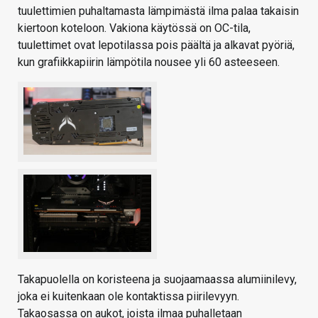
tuulettimien puhaltamasta lämpimästä ilma palaa takaisin
kiertoon koteloon. Vakiona käytössä on OC-tila,
tuulettimet ovat lepotilassa pois päältä ja alkavat pyöriä,
kun grafiikkapiirin lämpötila nousee yli 60 asteeseen.
Takapuolella on koristeena ja suojaamaassa alumiinilevy,
joka ei kuitenkaan ole kontaktissa piirilevyyn.
Takaosassa on aukot, joista ilmaa puhalletaan