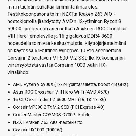
mm:n tuuletin puhaltaa lämmintä ilmaa ulos.
Testikokoonpanona toimi NZXT:n Kraken Z63 AIO -
nestekierrolla jäähdytetty AMD:n 12-ytiminen Ryzen 9
5900X -prosessori asennettuna Asuksen ROG Crosshair
VIII Hero -emolevylle ja 16 gigatavua DDR4-3600-
nopeudella toimivaa keskusmuistia. Käyttöjärjestelmänä
on käytössä 64-bittinen Windows 10 Pro asennettuna
Corsairin 2 teratavun MP600 M.2 SSD:lle. Kokoonpanon
virransyötöstä vastaa Corsairin 1000 watin HX-
virtalähde.
AMD Ryzen 9 5900X (12/24 ydintä/säiettä, boost 4,8 GHz)
Asus ROG Crosshair VIII Hero Wi-Fi (AMD X570)
16 Gt G.Skill Trident Z 3600 MHz (16-18-18-36)
Corsair MP600 2 Tt M.2 SSD (PCI Express 4.0)
Cooler Master COSMOS C700P -kotelo
NZXT Kraken Z63 AIO -nestekierto
Corsair HX1000 (1000W)