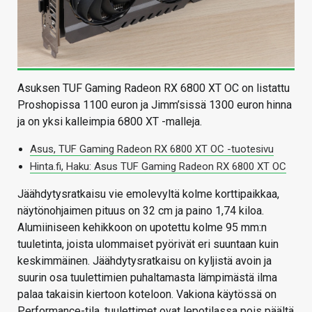
Asuksen TUF Gaming Radeon RX 6800 XT OC on listattu
Proshopissa 1100 euron ja Jimm’sissä 1300 euron hinna
ja on yksi kalleimpia 6800 XT -malleja.
Asus, TUF Gaming Radeon RX 6800 XT OC -tuotesivu
Hinta.fi, Haku: Asus TUF Gaming Radeon RX 6800 XT OC
Jäähdytysratkaisu vie emolevyltä kolme korttipaikkaa,
näytönohjaimen pituus on 32 cm ja paino 1,74 kiloa.
Alumiiniseen kehikkoon on upotettu kolme 95 mm:n
tuuletinta, joista ulommaiset pyörivät eri suuntaan kuin
keskimmäinen. Jäähdytysratkaisu on kyljistä avoin ja
suurin osa tuulettimien puhaltamasta lämpimästä ilma
palaa takaisin kiertoon koteloon. Vakiona käytössä on
Performance-tila, tuulettimet ovat lepotilassa pois päältä