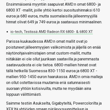
Ensimmäisenä myyntiin saapuivat AMD:n omat 6800- ja
6800 XT -mallit, joille yhtiö kertoi suositushinnaksi 610
euroa ja 680 euroa, mutta suomalaisilla jälleenmyyjillä
hinnat olivat 649 ja 749 euroa ja saatavuus minimaalinen.
io-tech, Testissä AMD Radeon RX 6800- & 6800 XT
Parissa kuukaudessa AMD:n omat mallit ovat jo
poistuneet jälleenmyyjien valikoimista ja jäljellä on enää
näytönohjaivalmistajien omat custom-mallit, mutta
niitäkään ei ole ollut juurikaan saatavilla ja paremmasta
saatavuudesta ei ole tietoa. 6800-mallien hinnat ovat
tällä hetkellä Suomessa 830-1150 euroa ja 6800 XT -
mallien 950-1450 euron haarukassa. AMD:n omia malleja
on ollut ostettavissa muutamia eriä satunnaisesti
suoraan yhtiön kotisivuilta, mutta ne myydään aina
loppuun välittömästi.
Saimme testiin Asukselta, Gigabyteltä, Powercolorilta ja
XFX:ltä yhtiöiden omaan piirilevysuunnitteluun ja