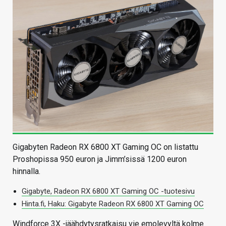
Gigabyten Radeon RX 6800 XT Gaming OC on listattu
Proshopissa 950 euron ja Jimm’sissä 1200 euron
hinnalla.
Gigabyte, Radeon RX 6800 XT Gaming OC -tuotesivu
Hinta.fi, Haku: Gigabyte Radeon RX 6800 XT Gaming OC
Windforce 3X -jäähdytysratkaisu vie emolevyltä kolme