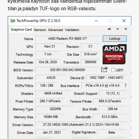
kytkimellä käyttöön saa vaihdettua hiljaisemman Silent-
tilan ja päädyn TUF-logo on RGB-valaistu.