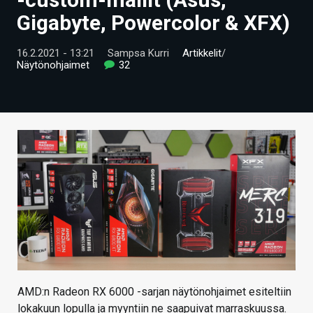
ARTIKKELIT
Gigabyte, Powercolor & XFX)
VIDEOT
16.2.2021 - 13:21
Sampsa Kurri
Artikkelit
/
Näytönohjaimet
32
TECHBBS
TIETOA
HINTA.FI
KAUPPA
VAIHDA TEEMA
HAKU
AMD:n Radeon RX 6000 -sarjan näytönohjaimet esiteltiin
lokakuun lopulla ja myyntiin ne saapuivat marraskuussa.