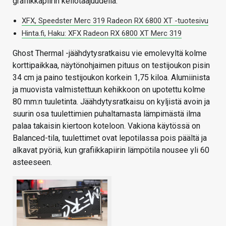
grafiikkapiirin kellotaajuudella.
XFX, Speedster Merc 319 Radeon RX 6800 XT -tuotesivu
Hinta.fi, Haku: XFX Radeon RX 6800 XT Merc 319
Ghost Thermal -jäähdytysratkaisu vie emolevyltä kolme
korttipaikkaa, näytönohjaimen pituus on testijoukon pisin
34 cm ja paino testijoukon korkein 1,75 kiloa. Alumiinista
ja muovista valmistettuun kehikkoon on upotettu kolme
80 mm:n tuuletinta. Jäähdytysratkaisu on kyljistä avoin ja
suurin osa tuulettimien puhaltamasta lämpimästä ilma
palaa takaisin kiertoon koteloon. Vakiona käytössä on
Balanced-tila, tuulettimet ovat lepotilassa pois päältä ja
alkavat pyöriä, kun grafiikkapiirin lämpötila nousee yli 60
asteeseen.