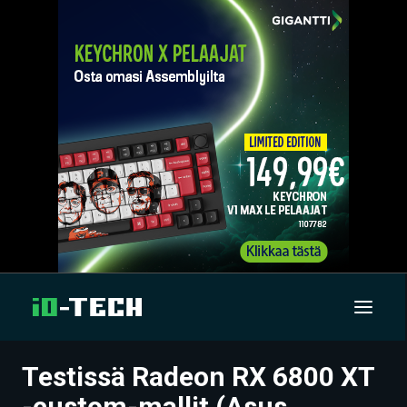
Testissä Radeon RX 6800 XT
UUTISET
-custom-mallit (Asus,