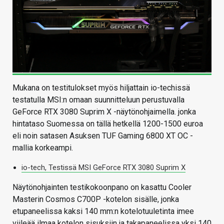
Mukana on testitulokset myös hiljattain io-techissä
testatulla MSI:n omaan suunnitteluun perustuvalla
GeForce RTX 3080 Suprim X -näytönohjaimella. jonka
hintataso Suomessa on tällä hetkellä 1200-1500 euroa
eli noin satasen Asuksen TUF Gaming 6800 XT OC -
mallia korkeampi.
io-tech, Testissä MSI GeForce RTX 3080 Suprim X
Näytönohjainten testikokoonpano on kasattu Cooler
Masterin Cosmos C700P -kotelon sisälle, jonka
etupaneelissa kaksi 140 mm:n kotelotuuletinta imee
viileää ilmaa kotelon sisuksiin ja takapaneelissa yksi 140