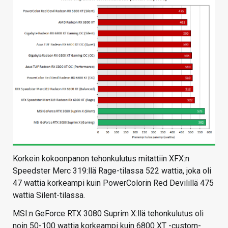
Korkein kokoonpanon tehonkulutus mitattiin XFX:n
Speedster Merc 319:llä Rage-tilassa 522 wattia, joka oli
47 wattia korkeampi kuin PowerColorin Red Devilillä 475
wattia Silent-tilassa.
MSI:n GeForce RTX 3080 Suprim X:llä tehonkulutus oli
noin 50-100 wattia korkeampi kuin 6800 XT -custom-