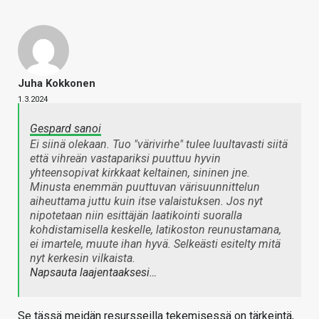
Juha Kokkonen
1.3.2024
Gespard sanoi
Ei siinä olekaan. Tuo "värivirhe" tulee luultavasti siitä
että vihreän vastapariksi puuttuu hyvin
yhteensopivat kirkkaat keltainen, sininen jne.
Minusta enemmän puuttuvan värisuunnittelun
aiheuttama juttu kuin itse valaistuksen. Jos nyt
nipotetaan niin esittäjän laatikointi suoralla
kohdistamisella keskelle, latikoston reunustamana,
ei imartele, muute ihan hyvä. Selkeästi esitelty mitä
nyt kerkesin vilkaista.
Napsauta laajentaaksesi…
Se tässä meidän resursseilla tekemisessä on tärkeintä,