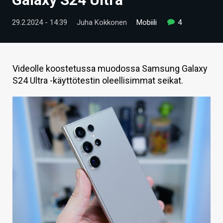
ARTIKKELIT
29.2.2024 - 14:39
Juha Kokkonen
Mobiili
4
VIDEOT
TECHBBS
Videolle koostetussa muodossa Samsung Galaxy
TIETOA
S24 Ultra -käyttötestin oleellisimmat seikat.
HINTA.FI
KAUPPA
VAIHDA TEEMA
HAKU