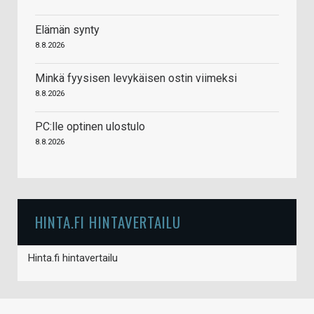
Elämän synty
8.8.2026
Minkä fyysisen levykäisen ostin viimeksi
8.8.2026
PC:lle optinen ulostulo
8.8.2026
HINTA.FI HINTAVERTAILU
Hinta.fi hintavertailu