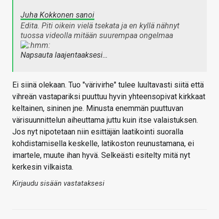
Juha Kokkonen sanoi
Edita. Piti oikein vielä tsekata ja en kyllä nähnyt
tuossa videolla mitään suurempaa ongelmaa
Napsauta laajentaaksesi…
Ei siinä olekaan. Tuo "värivirhe" tulee luultavasti siitä että
vihreän vastapariksi puuttuu hyvin yhteensopivat kirkkaat
keltainen, sininen jne. Minusta enemmän puuttuvan
värisuunnittelun aiheuttama juttu kuin itse valaistuksen.
Jos nyt nipotetaan niin esittäjän laatikointi suoralla
kohdistamisella keskelle, latikoston reunustamana, ei
imartele, muute ihan hyvä. Selkeästi esitelty mitä nyt
kerkesin vilkaista.
Kirjaudu sisään vastataksesi