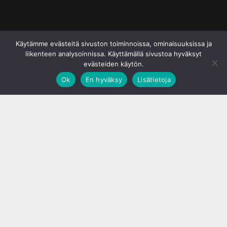
© S&J Media Oy
Käytämme evästeitä sivuston toiminnoissa, ominaisuuksissa ja
liikenteen analysoinnissa. Käyttämällä sivustoa hyväksyt
evästeiden käytön.
Ok
En hyväksy
Lisätietoja
;