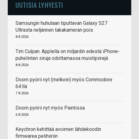
UUTISIA LYHYESTI
Samsungin huhutaan tiputtavan Galaxy S27
Ultrasta neljännen takakameran pois
8.8.2026
Tim Culpan: Applella on miljardin edestä iPhone-
puhelinten siruja odottamassa muistipiirejä
8.8.2026
Doom pyörii nyt (melkein) myös Commodore
64:llä
7.8.2026
Doom pyörii nyt myös Paintissa
6.8.2026
Keychron kehittää avoimen lähdekoodin
firmwarea pelihiiriin