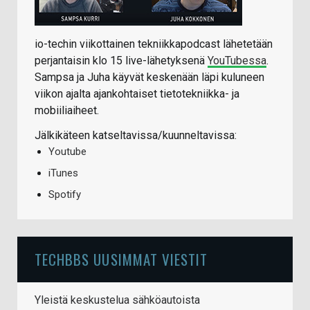
io-techin viikottainen tekniikkapodcast lähetetään
perjantaisin klo 15 live-lähetyksenä
YouTubessa
.
Sampsa ja Juha käyvät keskenään läpi kuluneen
viikon ajalta ajankohtaiset tietotekniikka- ja
mobiiliaiheet.
Jälkikäteen katseltavissa/kuunneltavissa:
Youtube
iTunes
Spotify
TECHBBS UUSIMMAT VIESTIT
Yleistä keskustelua sähköautoista