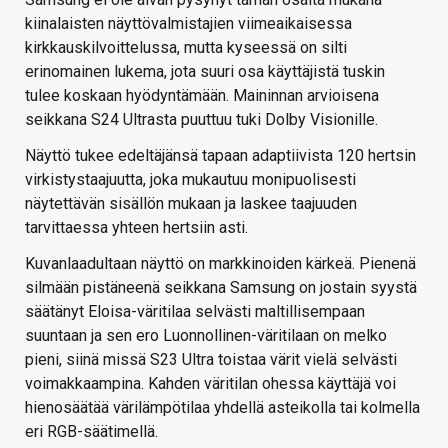
kiinalaisten näyttövalmistajien viimeaikaisessa
kirkkauskilvoittelussa, mutta kyseessä on silti
erinomainen lukema, jota suuri osa käyttäjistä tuskin
tulee koskaan hyödyntämään. Maininnan arvioisena
seikkana S24 Ultrasta puuttuu tuki Dolby Visionille.
Näyttö tukee edeltäjänsä tapaan adaptiivista 120 hertsin
virkistystaajuutta, joka mukautuu monipuolisesti
näytettävän sisällön mukaan ja laskee taajuuden
tarvittaessa yhteen hertsiin asti.
Kuvanlaadultaan näyttö on markkinoiden kärkeä. Pienenä
silmään pistäneenä seikkana Samsung on jostain syystä
säätänyt Eloisa-väritilaa selvästi maltillisempaan
suuntaan ja sen ero Luonnollinen-väritilaan on melko
pieni, siinä missä S23 Ultra toistaa värit vielä selvästi
voimakkaampina. Kahden väritilan ohessa käyttäjä voi
hienosäätää värilämpötilaa yhdellä asteikolla tai kolmella
eri RGB-säätimellä.