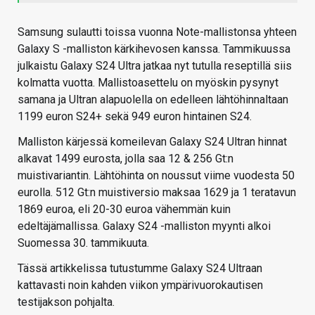
Samsung sulautti toissa vuonna Note-mallistonsa yhteen
Galaxy S -malliston kärkihevosen kanssa. Tammikuussa
julkaistu Galaxy S24 Ultra jatkaa nyt tutulla reseptillä siis
kolmatta vuotta. Mallistoasettelu on myöskin pysynyt
samana ja Ultran alapuolella on edelleen lähtöhinnaltaan
1199 euron S24+ sekä 949 euron hintainen S24.
Malliston kärjessä komeilevan Galaxy S24 Ultran hinnat
alkavat 1499 eurosta, jolla saa 12 & 256 Gt:n
muistivariantin. Lähtöhinta on noussut viime vuodesta 50
eurolla. 512 Gt:n muistiversio maksaa 1629 ja 1 teratavun
1869 euroa, eli 20-30 euroa vähemmän kuin
edeltäjämallissa. Galaxy S24 -malliston myynti alkoi
Suomessa 30. tammikuuta.
Tässä artikkelissa tutustumme Galaxy S24 Ultraan
kattavasti noin kahden viikon ympärivuorokautisen
testijakson pohjalta.