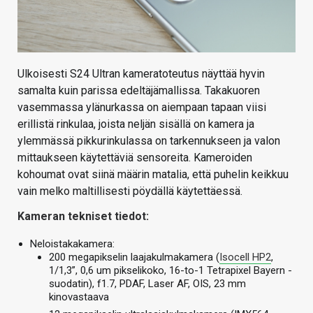
Ulkoisesti S24 Ultran kameratoteutus näyttää hyvin
samalta kuin parissa edeltäjämallissa. Takakuoren
vasemmassa ylänurkassa on aiempaan tapaan viisi
erillistä rinkulaa, joista neljän sisällä on kamera ja
ylemmässä pikkurinkulassa on tarkennukseen ja valon
mittaukseen käytettäviä sensoreita. Kameroiden
kohoumat ovat siinä määrin matalia, että puhelin keikkuu
vain melko maltillisesti pöydällä käytettäessä.
Kameran tekniset tiedot:
Neloistakakamera:
200 megapikselin laajakulmakamera (
Isocell HP2
,
1/1,3”, 0,6 um pikselikoko, 16-to-1 Tetrapixel Bayern -
suodatin), f1.7, PDAF, Laser AF, OIS, 23 mm
kinovastaava