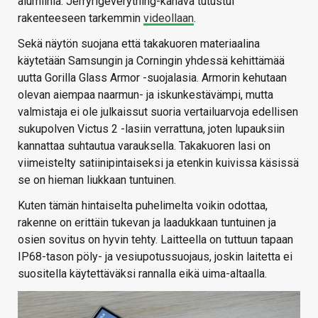
alumiinia. Jerryrigeverything-kanava tutustui
rakenteeseen tarkemmin
videollaan
.
Sekä näytön suojana että takakuoren materiaalina
käytetään Samsungin ja Corningin yhdessä kehittämää
uutta Gorilla Glass Armor -suojalasia. Armorin kehutaan
olevan aiempaa naarmun- ja iskunkestävämpi, mutta
valmistaja ei ole julkaissut suoria vertailuarvoja edellisen
sukupolven Victus 2 -lasiin verrattuna, joten lupauksiin
kannattaa suhtautua varauksella. Takakuoren lasi on
viimeistelty satiinipintaiseksi ja etenkin kuivissa käsissä
se on hieman liukkaan tuntuinen.
Kuten tämän hintaiselta puhelimelta voikin odottaa,
rakenne on erittäin tukevan ja laadukkaan tuntuinen ja
osien sovitus on hyvin tehty. Laitteella on tuttuun tapaan
IP68-tason pöly- ja vesiupotussuojaus, joskin laitetta ei
suositella käytettäväksi rannalla eikä uima-altaalla.