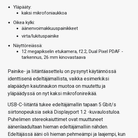
Yläpääty:
kaksi mikrofoniaukkoa
Oikea kylki:
äänenvoimakkuuspainikkeet
virta/lukituspainike
Näyttöreiässä:
12 megapikselin etukamera, f2.2, Dual Pixel PDAF -
tarkennus, 26 mm kinovastaava
Painike- ja liitäntäasettelu on pysynyt käytännössä
identtisenä edeltäjämallista, vaikka esimerkiksi
alapäädyn kaiutinaukon muotoa on muutettu ja
yläpäädyssä on nyt kaksi mikrofonireikää.
USB-C-liitäntä tukee edeltäjämallin tapaan 5 Gbit/s
siirtonopeuksia sekä Displayport 1.2 -kuvaulostuloa.
Puhelimen stereokaiuttimet ovat muuttuneet
äänenlaadultaan hieman edeltäjämalliin nähden.
Edeltäjässä ääni oli hieman pehmeämpi ja laajempi, kun