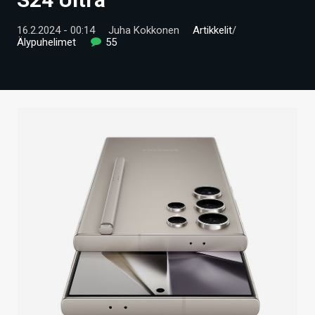
ARTIKKELIT
16.2.2024 - 00:14
Juha Kokkonen
Artikkelit
/
Älypuhelimet
55
VIDEOT
TECHBBS
TIETOA
HINTA.FI
KAUPPA
VAIHDA TEEMA
HAKU