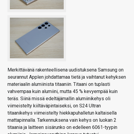
Merkittävänä rakenteellisena uudistuksena Samsung on
seurannut Applen johdattamaa tietä ja vaihtanut kehyksen
materiaalin alumiinista titaaniin. Titaani on tuplasti
vahvempaa kuin alumiini, mutta 45 % kevyempää kuin
teräs. Siinä missä edeltäjämallin alumiinikehys oli
viimeistelty kiiltäväpintaiseksi, on S24 Ultran
titaanikehys viimeistelty hiekkapuhalletun kaltaisella
mattapinnalla. Tarkennuksena vain kehys on luokan 2
titaania ja laitteen sisärunko on edelleen 6061-tyypin