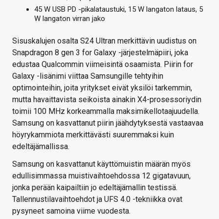
45 W USB PD -pikalataustuki, 15 W langaton lataus, 5
W langaton virran jako
Sisuskalujen osalta S24 Ultran merkittävin uudistus on
Snapdragon 8 gen 3 for Galaxy -järjestelmäpiiri, joka
edustaa Qualcommin viimeisintä osaamista. Piirin for
Galaxy -lisänimi viittaa Samsungille tehtyihin
optimointeihin, joita yritykset eivät yksilöi tarkemmin,
mutta havaittavista seikoista ainakin X4-prosessoriydin
toimii 100 MHz korkeammalla maksimikellotaajuudella.
Samsung on kasvattanut piirin jäähdytyksestä vastaavaa
höyrykammiota merkittävästi suuremmaksi kuin
edeltäjämallissa.
Samsung on kasvattanut käyttömuistin määrän myös
edullisimmassa muistivaihtoehdossa 12 gigatavuun,
jonka perään kaipailtiin jo edeltäjämallin testissä.
Tallennustilavaihtoehdot ja UFS 4.0 -tekniikka ovat
pysyneet samoina viime vuodesta.