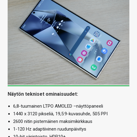
Näytön tekniset ominaisuudet:
6,8-tuumainen LTPO AMOLED –näyttöpaneeli
1440 x 3120 pikseliä, 19,5:9-kuvasuhde, 505 PPI
2600 nitin pistemäinen maksimikirkkaus
1-120 Hz adaptiivinen ruudunpäivitys
10-bit värintoisto, HDR10+