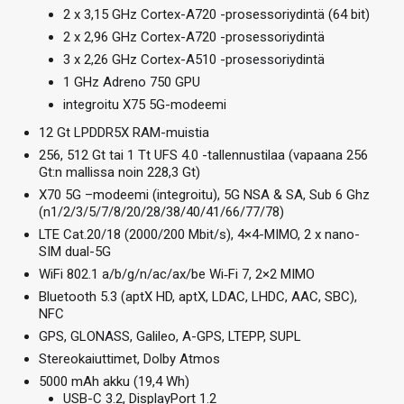
2 x 3,15 GHz Cortex-A720 -prosessoriydintä (64 bit)
2 x 2,96 GHz Cortex-A720 -prosessoriydintä
3 x 2,26 GHz Cortex-A510 -prosessoriydintä
1 GHz Adreno 750 GPU
integroitu X75 5G-modeemi
12 Gt LPDDR5X RAM-muistia
256, 512 Gt tai 1 Tt UFS 4.0 -tallennustilaa (vapaana 256
Gt:n mallissa noin 228,3 Gt)
X70 5G –modeemi (integroitu), 5G NSA & SA, Sub 6 Ghz
(n1/2/3/5/7/8/20/28/38/40/41/66/77/78)
LTE Cat.20/18 (2000/200 Mbit/s), 4×4-MIMO, 2 x nano-
SIM dual-5G
WiFi 802.1 a/b/g/n/ac/ax/be Wi‑Fi 7, 2×2 MIMO
Bluetooth 5.3 (aptX HD, aptX, LDAC, LHDC, AAC, SBC),
NFC
GPS, GLONASS, Galileo, A-GPS, LTEPP, SUPL
Stereokaiuttimet, Dolby Atmos
5000 mAh akku (19,4 Wh)
USB-C 3.2, DisplayPort 1.2