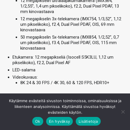
12 megapikselin ultralaajakulmakamera (IMX564,
1/2,55”, 1,4 um pikselikoko), f2.2, Dual Pixel PDAF, 13
mm kinovastaava
12 megapikselin 3x-telekamera (IMX754, 1/3,52”, 1,12
um pikselikoko), f2.4, Dual Pixel PDAF, OIS, 69 mm
kinovastaava
50 megapikselin 5x-telekamera (IMX854, 1/2,52”, 0,7
um pikselikoko), f3.4, Dual Pixel PDAF, OIS, 115 mm
kinovastaava
Etukamera: 12 megapikseliä (Isocell S5K3LU, 1,12 um
pikselikoko), f2.2, Dual Pixel AF
LED-salama
Videokuvaus:
8K 24 & 30 FPS / 4K 30, 60 & 120 FPS, HDR10+
Neloiskamerassa Samsung on keskittynyt pidemmän
Käytämme evästeitä sivuston toiminnoissa, ominaisuuksissa ja
polttovälin telekameran uudistamiseen sekä
liikenteen analysoinnissa. Käyttämällä sivustoa hyväksyt
käytettävissä olevan polttovälivalikoiman toteutuksen
evästeiden käytön.
muuttamiseen.
Ok
En hyväksy
Lisätietoja
Pääkamera, ultralaajakulmakamera sekä 3x-telekamera