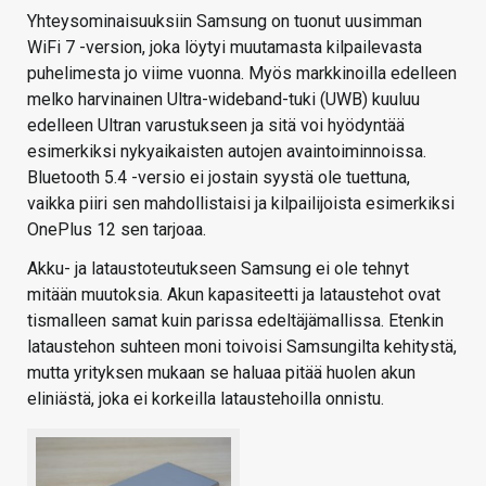
Yhteysominaisuuksiin Samsung on tuonut uusimman
WiFi 7 -version, joka löytyi muutamasta kilpailevasta
puhelimesta jo viime vuonna. Myös markkinoilla edelleen
melko harvinainen Ultra-wideband-tuki (UWB) kuuluu
edelleen Ultran varustukseen ja sitä voi hyödyntää
esimerkiksi nykyaikaisten autojen avaintoiminnoissa.
Bluetooth 5.4 -versio ei jostain syystä ole tuettuna,
vaikka piiri sen mahdollistaisi ja kilpailijoista esimerkiksi
OnePlus 12 sen tarjoaa.
Akku- ja lataustoteutukseen Samsung ei ole tehnyt
mitään muutoksia. Akun kapasiteetti ja lataustehot ovat
tismalleen samat kuin parissa edeltäjämallissa. Etenkin
lataustehon suhteen moni toivoisi Samsungilta kehitystä,
mutta yrityksen mukaan se haluaa pitää huolen akun
eliniästä, joka ei korkeilla lataustehoilla onnistu.