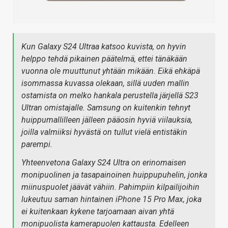
Kun Galaxy S24 Ultraa katsoo kuvista, on hyvin
helppo tehdä pikainen päätelmä, ettei tänäkään
vuonna ole muuttunut yhtään mikään. Eikä ehkäpä
isommassa kuvassa olekaan, sillä uuden mallin
ostamista on melko hankala perustella järjellä S23
Ultran omistajalle. Samsung on kuitenkin tehnyt
huippumallilleen jälleen pääosin hyviä viilauksia,
joilla valmiiksi hyvästä on tullut vielä entistäkin
parempi.
Yhteenvetona Galaxy S24 Ultra on erinomaisen
monipuolinen ja tasapainoinen huippupuhelin, jonka
miinuspuolet jäävät vähiin. Pahimpiin kilpailijoihin
lukeutuu saman hintainen iPhone 15 Pro Max, joka
ei kuitenkaan kykene tarjoamaan aivan yhtä
monipuolista kamerapuolen kattausta. Edelleen