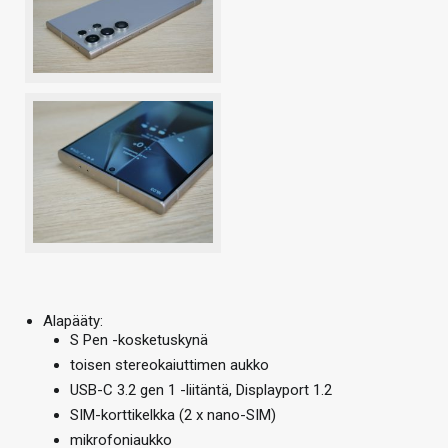
Alapääty:
S Pen -kosketuskynä
toisen stereokaiuttimen aukko
USB-C 3.2 gen 1 -liitäntä, Displayport 1.2
SIM-korttikelkka (2 x nano-SIM)
mikrofoniaukko