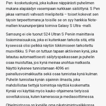
Pen -kosketuskynä, joka kulkee näppärästi puhelimen
mukana alapäädyn vasempaan nurkkaan säilöttynä. S Pen
jakaa varmasti vahvasti mielipiteitä – toiset kokevat sen
täysin tarpeettomana ja toisille se on syy hankkia Note-
mallien kruununperijänä toimiva Galaxy S Ultra -malli.
Samsung ei ole tuonut S24 Ultran S Peniin mainittavia
lisäominaisuuksia, joka ei kuitenkaan tarkoita sitä, että
kyseessä olisi pelkkä näytön tökkimiseen tarkoitettu
muovitikku. S Pen on tuttuun tapaan aktiivinen kynä, joka
latautuu automaattisesti säilytyspaikassaan ja puhelin
osaa muistuttaa, jos kynä meinaa unohtua matkasta.
Näyttö kykenee tunnistamaan 4096 eri
painallusvoimakkuutta sekä osaa tunnistaa kynä kulman.
Puhelin tunnistaa kynän sijainnin ilmasta, joka
mahdollistaa tiettyjä toimintoja näyttöä koskematta.
Kynää voi käyttää myös kauko-ohjaimena tietyissä
sovelluksissa, kuten kamerassa ja mediasoittimessa.
Ohjelmistossa on kynälle oma pikatoimintovalikkonsa,