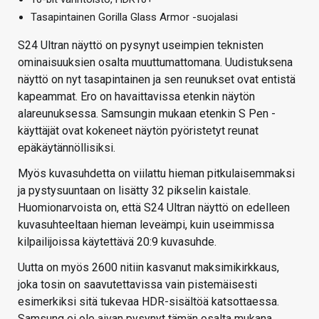
Tasapintainen Gorilla Glass Armor -suojalasi
S24 Ultran näyttö on pysynyt useimpien teknisten
ominaisuuksien osalta muuttumattomana. Uudistuksena
näyttö on nyt tasapintainen ja sen reunukset ovat entistä
kapeammat. Ero on havaittavissa etenkin näytön
alareunuksessa. Samsungin mukaan etenkin S Pen -
käyttäjät ovat kokeneet näytön pyöristetyt reunat
epäkäytännöllisiksi.
Myös kuvasuhdetta on viilattu hieman pitkulaisemmaksi
ja pystysuuntaan on lisätty 32 pikselin kaistale.
Huomionarvoista on, että S24 Ultran näyttö on edelleen
kuvasuhteeltaan hieman leveämpi, kuin useimmissa
kilpailijoissa käytettävä 20:9 kuvasuhde.
Uutta on myös 2600 nitiin kasvanut maksimikirkkaus,
joka tosin on saavutettavissa vain pistemäisesti
esimerkiksi sitä tukevaa HDR-sisältöä katsottaessa.
Samsung ei ole aivan pysynyt tämän osalta mukana