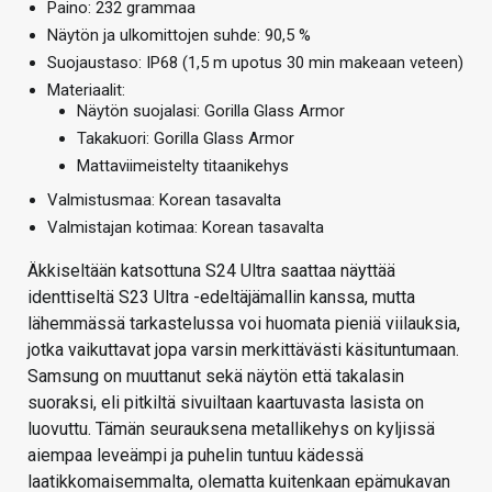
Paino: 232 grammaa
Näytön ja ulkomittojen suhde: 90,5 %
Suojaustaso: IP68 (1,5 m upotus 30 min makeaan veteen)
Materiaalit:
Näytön suojalasi: Gorilla Glass Armor
Takakuori: Gorilla Glass Armor
Mattaviimeistelty titaanikehys
Valmistusmaa: Korean tasavalta
Valmistajan kotimaa: Korean tasavalta
Äkkiseltään katsottuna S24 Ultra saattaa näyttää
identtiseltä S23 Ultra -edeltäjämallin kanssa, mutta
lähemmässä tarkastelussa voi huomata pieniä viilauksia,
jotka vaikuttavat jopa varsin merkittävästi käsituntumaan.
Samsung on muuttanut sekä näytön että takalasin
suoraksi, eli pitkiltä sivuiltaan kaartuvasta lasista on
luovuttu. Tämän seurauksena metallikehys on kyljissä
aiempaa leveämpi ja puhelin tuntuu kädessä
laatikkomaisemmalta, olematta kuitenkaan epämukavan