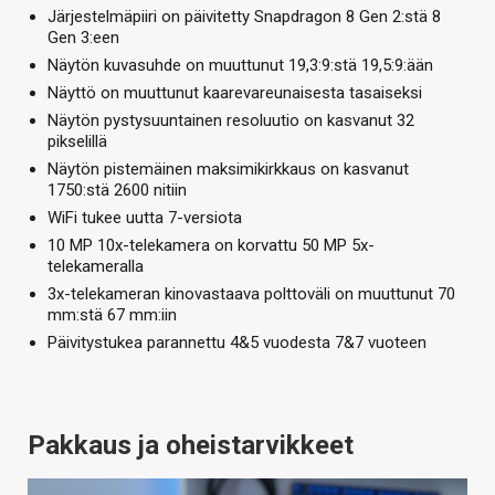
Järjestelmäpiiri on päivitetty Snapdragon 8 Gen 2:stä 8
Gen 3:een
Näytön kuvasuhde on muuttunut 19,3:9:stä 19,5:9:ään
Näyttö on muuttunut kaarevareunaisesta tasaiseksi
Näytön pystysuuntainen resoluutio on kasvanut 32
pikselillä
Näytön pistemäinen maksimikirkkaus on kasvanut
1750:stä 2600 nitiin
WiFi tukee uutta 7-versiota
10 MP 10x-telekamera on korvattu 50 MP 5x-
telekameralla
3x-telekameran kinovastaava polttoväli on muuttunut 70
mm:stä 67 mm:iin
Päivitystukea parannettu 4&5 vuodesta 7&7 vuoteen
Pakkaus ja oheistarvikkeet