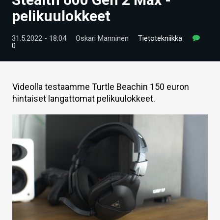
ARTIKKELIT
pelikuulokkeet
VIDEOT
31.5.2022 - 18:04
Oskari Manninen
Tietotekniikka
0
TECHBBS
TIETOA
Videolla testaamme Turtle Beachin 150 euron
HINTA.FI
hintaiset langattomat pelikuulokkeet.
KAUPPA
VAIHDA TEEMA
HAKU