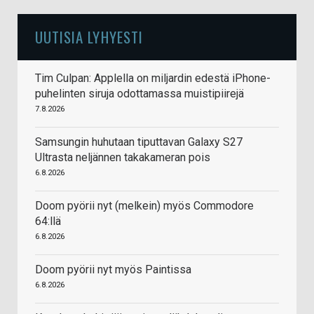
UUTISIA LYHYESTI
Tim Culpan: Applella on miljardin edestä iPhone-
puhelinten siruja odottamassa muistipiirejä
7.8.2026
Samsungin huhutaan tiputtavan Galaxy S27
Ultrasta neljännen takakameran pois
6.8.2026
Doom pyörii nyt (melkein) myös Commodore
64:llä
6.8.2026
Doom pyörii nyt myös Paintissa
6.8.2026