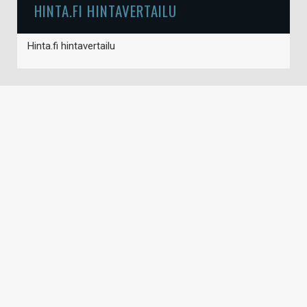
HINTA.FI HINTAVERTAILU
Hinta.fi hintavertailu