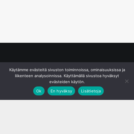
© S&J Media Oy
Käytämme evästeitä sivuston toiminnoissa, ominaisuuksissa ja
liikenteen analysoinnissa. Käyttämällä sivustoa hyväksyt
evästeiden käytön.
Ok
En hyväksy
Lisätietoja
;