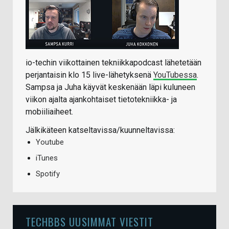
io-techin viikottainen tekniikkapodcast lähetetään
perjantaisin klo 15 live-lähetyksenä
YouTubessa
.
Sampsa ja Juha käyvät keskenään läpi kuluneen
viikon ajalta ajankohtaiset tietotekniikka- ja
mobiiliaiheet.
Jälkikäteen katseltavissa/kuunneltavissa:
Youtube
iTunes
Spotify
TECHBBS UUSIMMAT VIESTIT