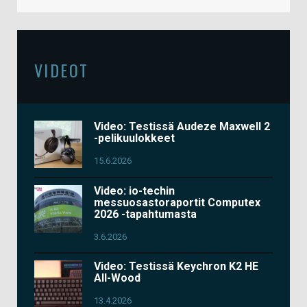
VIDEOT
Video: Testissä Audeze Maxwell 2
-pelikuulokkeet
15.6.2026
Video: io-techin
messuosastoraportit Computex
2026 -tapahtumasta
3.6.2026
Video: Testissä Keychron K2 HE
All-Wood
13.4.2026