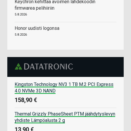
Keychron kehittää avoimen lähdekoodin
firmwarea pelihiiriin
5.8.2026
Honor uudisti logonsa
5.8.2026
Kingston Technology NV3 1 TB M.2 PCI Express
4.0 NVMe 3D NAND
158,90 €
Thermal Grizzly PhaseSheet PTM jäähdytyslevyn
yhdiste Lämpöalusta 2 g
13,90 €