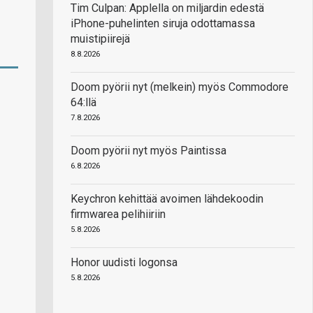
Tim Culpan: Applella on miljardin edestä
iPhone-puhelinten siruja odottamassa
muistipiirejä
8.8.2026
Doom pyörii nyt (melkein) myös Commodore
64:llä
7.8.2026
Doom pyörii nyt myös Paintissa
6.8.2026
Keychron kehittää avoimen lähdekoodin
firmwarea pelihiiriin
5.8.2026
Honor uudisti logonsa
5.8.2026