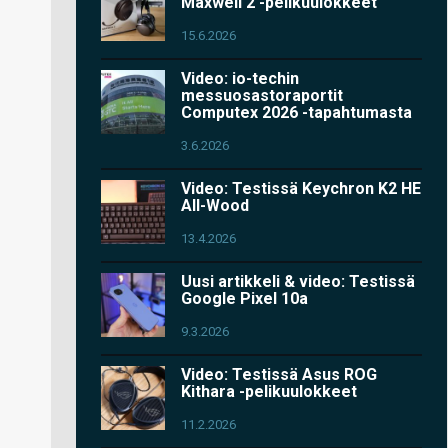
Maxwell 2 -pelikuulokkeet
15.6.2026
Video: io-techin
messuosastoraportit
Computex 2026 -tapahtumasta
3.6.2026
Video: Testissä Keychron K2 HE
All-Wood
13.4.2026
Uusi artikkeli & video: Testissä
Google Pixel 10a
9.3.2026
Video: Testissä Asus ROG
Kithara -pelikuulokkeet
11.2.2026