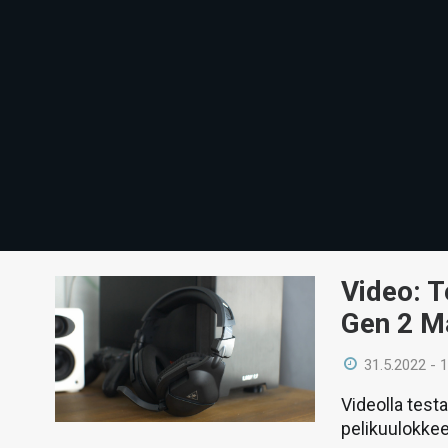
Video: T
Gen 2 M
31.5.2022 - 
Videolla test
pelikuulokkee