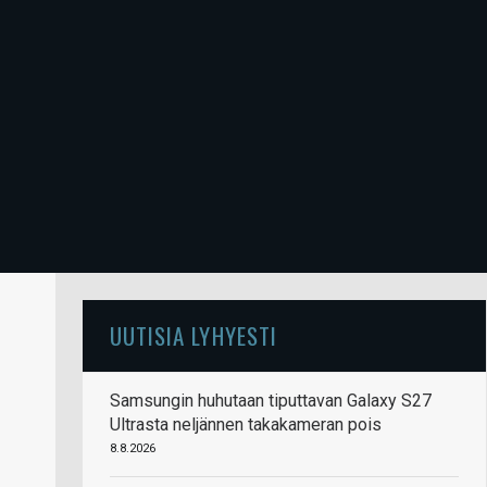
UUTISIA LYHYESTI
Samsungin huhutaan tiputtavan Galaxy S27
Ultrasta neljännen takakameran pois
8.8.2026