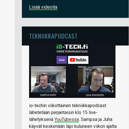
Lisää videoita
TEKNIIKKAPODCAST
io-techin viikottainen tekniikkapodcast
lähetetään perjantaisin klo 15 live-
lähetyksenä
YouTubessa
. Sampsa ja Juha
käyvät keskenään läpi kuluneen viikon ajalta