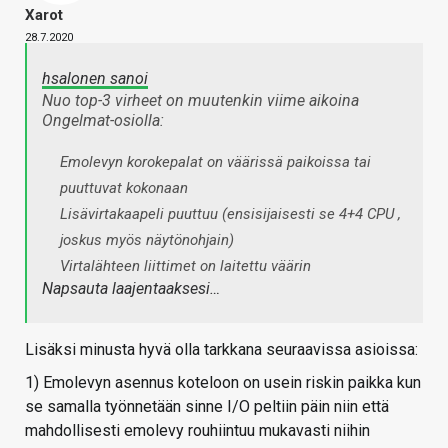
Xarot
28.7.2020
hsalonen sanoi
Nuo top-3 virheet on muutenkin viime aikoina
Ongelmat-osiolla:
Emolevyn korokepalat on väärissä paikoissa tai
puuttuvat kokonaan
Lisävirtakaapeli puuttuu (ensisijaisesti se 4+4 CPU ,
joskus myös näytönohjain)
Virtalähteen liittimet on laitettu väärin
Napsauta laajentaaksesi…
Lisäksi minusta hyvä olla tarkkana seuraavissa asioissa:
1) Emolevyn asennus koteloon on usein riskin paikka kun
se samalla työnnetään sinne I/O peltiin päin niin että
mahdollisesti emolevy rouhiintuu mukavasti niihin