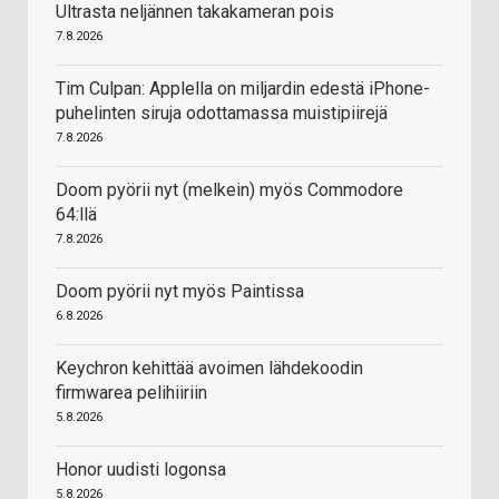
Ultrasta neljännen takakameran pois
7.8.2026
Tim Culpan: Applella on miljardin edestä iPhone-
puhelinten siruja odottamassa muistipiirejä
7.8.2026
Doom pyörii nyt (melkein) myös Commodore
64:llä
7.8.2026
Doom pyörii nyt myös Paintissa
6.8.2026
Keychron kehittää avoimen lähdekoodin
firmwarea pelihiiriin
5.8.2026
Honor uudisti logonsa
5.8.2026