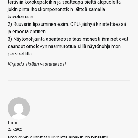
teräviin korokepaloihin ja saattaapa sieltä alapuolelta
jokin pintaliitoskomponenttikin lähteä samalla
kävelemään.
2) Ruuvarin lipsuminen esim. CPU-jäähyä kiristettäessä
ja emosta entinen.
3) Näytönohjainta asentaessa taas monesti ihmiset ovat
saaneet emolevyn naarmutettua sillä näytönohjaimen
perspellillä.
Kirjaudu sisään vastataksesi
Lobo
28.7.2020
Emolevyn kiinnitysruuveista ainakin on pihtailtu