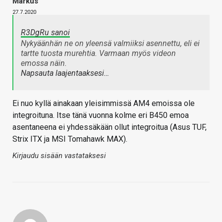
Markus
27.7.2020
R3DgRu sanoi
Nykyäänhän ne on yleensä valmiiksi asennettu, eli ei
tartte tuosta murehtia. Varmaan myös videon
emossa näin.
Napsauta laajentaaksesi…
Ei nuo kyllä ainakaan yleisimmissä AM4 emoissa ole
integroituna. Itse tänä vuonna kolme eri B450 emoa
asentaneena ei yhdessäkään ollut integroitua (Asus TUF,
Strix ITX ja MSI Tomahawk MAX).
Kirjaudu sisään vastataksesi