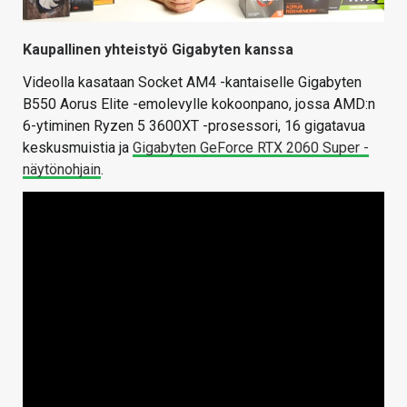
Kaupallinen yhteistyö Gigabyten kanssa
Videolla kasataan Socket AM4 -kantaiselle Gigabyten
B550 Aorus Elite -emolevylle kokoonpano, jossa AMD:n
6-ytiminen Ryzen 5 3600XT -prosessori, 16 gigatavua
keskusmuistia ja
Gigabyten GeForce RTX 2060 Super -
näytönohjain
.