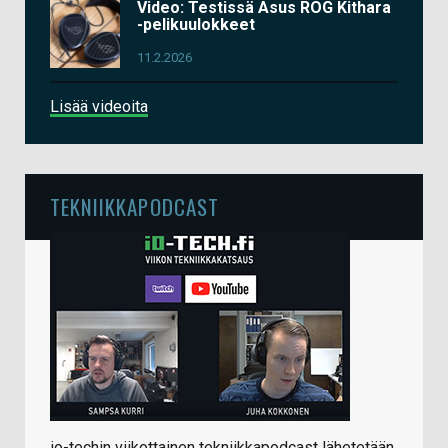
Video: Testissä Asus ROG Kithara
-pelikuulokkeet
11.2.2026
Lisää videoita
TEKNIIKKAPODCAST
io-techin viikottainen tekniikkapodcast lähetetään