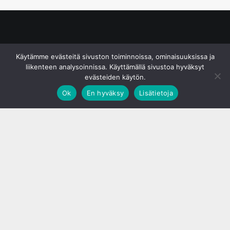
© S&J Media Oy
Käytämme evästeitä sivuston toiminnoissa, ominaisuuksissa ja
liikenteen analysoinnissa. Käyttämällä sivustoa hyväksyt
evästeiden käytön.
Ok
En hyväksy
Lisätietoja
;