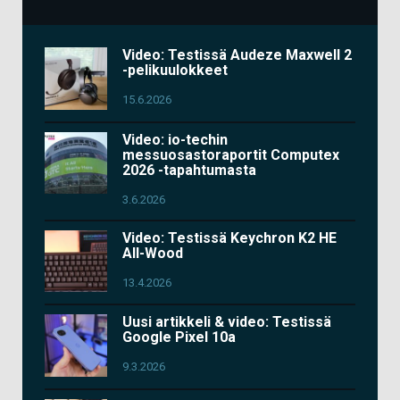
Video: Testissä Audeze Maxwell 2
-pelikuulokkeet
15.6.2026
Video: io-techin
messuosastoraportit Computex
2026 -tapahtumasta
3.6.2026
Video: Testissä Keychron K2 HE
All-Wood
13.4.2026
Uusi artikkeli & video: Testissä
Google Pixel 10a
9.3.2026