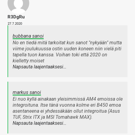
R3DgRu
27.7.2020
bubbana sanoi
No en tiedä mitä tarkoitat kun sanot "nykyään" mutta
viime joulukuussa ostin uuden koneen niin vielä piti
tapella tuon kanssa. Voihan toki että 2020 on
kielletty moiset
Napsauta laajentaaksesi…
markus sanoi
Ei nuo kyllä ainakaan yleisimmissä AM4 emoissa ole
integroituna. Itse tänä vuonna kolme eri B450 emoa
asentaneena ei yhdessäkään ollut integroitua (Asus
TUF, Strix ITX ja MSI Tomahawk MAX).
Napsauta laajentaaksesi…