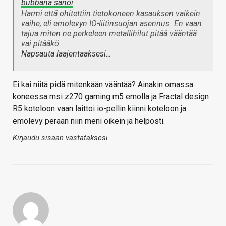
bubbana sanoi
Harmi että ohitettiin tietokoneen kasauksen vaikein
vaihe, eli emolevyn IO-liitinsuojan asennus
En vaan
tajua miten ne perkeleen metallihilut pitää vääntää
vai pitääkö
Napsauta laajentaaksesi…
Ei kai niitä pidä mitenkään vääntää? Ainakin omassa
koneessa msi z270 gaming m5 emolla ja Fractal design
R5 koteloon vaan laittoi io-pellin kiinni koteloon ja
emolevy perään niin meni oikein ja helposti.
Kirjaudu sisään vastataksesi