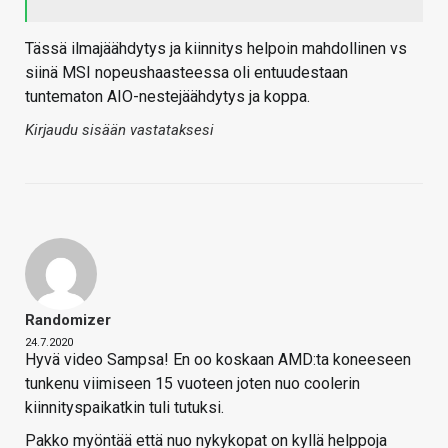
Tässä ilmajäähdytys ja kiinnitys helpoin mahdollinen vs
siinä MSI nopeushaasteessa oli entuudestaan
tuntematon AIO-nestejäähdytys ja koppa.
Kirjaudu sisään vastataksesi
Randomizer
24.7.2020
Hyvä video Sampsa! En oo koskaan AMD:ta koneeseen
tunkenu viimiseen 15 vuoteen joten nuo coolerin
kiinnityspaikatkin tuli tutuksi.
Pakko myöntää että nuo nykykopat on kyllä helppoja