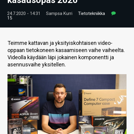
ARTIKKELIT
24.7.2020 - 14:31
Sampsa Kurri
Tietotekniikka
15
VIDEOT
TECHBBS
Teimme kattavan ja yksityiskohtaisen video-
TIETOA
oppaan tietokoneen kasaamiseen vaihe vaiheelta.
Videolla käydään läpi jokainen komponentti ja
HINTA.FI
asennusvaihe yksitellen.
KAUPPA
VAIHDA TEEMA
HAKU