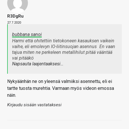
R3DgRu
27.7.2020
bubbana sanoi
Harmi että ohitettiin tietokoneen kasauksen vaikein
vaihe, eli emolevyn IO-liitinsuojan asennus
En vaan
tajua miten ne perkeleen metallihilut pitää vääntää
vai pitääkö
Napsauta laajentaaksesi…
Nykyäänhän ne on yleensä valmiiksi asennettu, eli ei
tartte tuosta murehtia. Varmaan myös videon emossa
näin.
Kirjaudu sisään vastataksesi