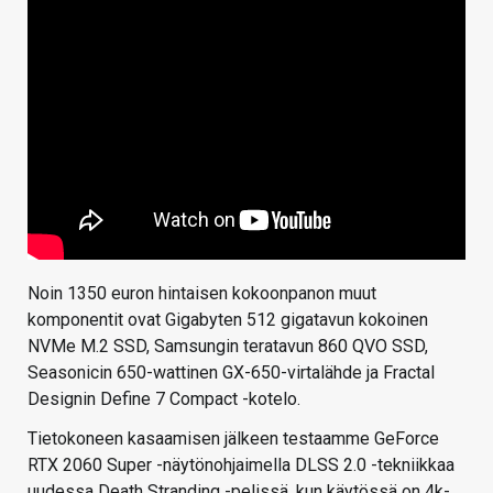
Noin 1350 euron hintaisen kokoonpanon muut
komponentit ovat Gigabyten 512 gigatavun kokoinen
NVMe M.2 SSD, Samsungin teratavun 860 QVO SSD,
Seasonicin 650-wattinen GX-650-virtalähde ja Fractal
Designin Define 7 Compact -kotelo.
Tietokoneen kasaamisen jälkeen testaamme GeForce
RTX 2060 Super -näytönohjaimella DLSS 2.0 -tekniikkaa
uudessa Death Stranding -pelissä, kun käytössä on 4k-