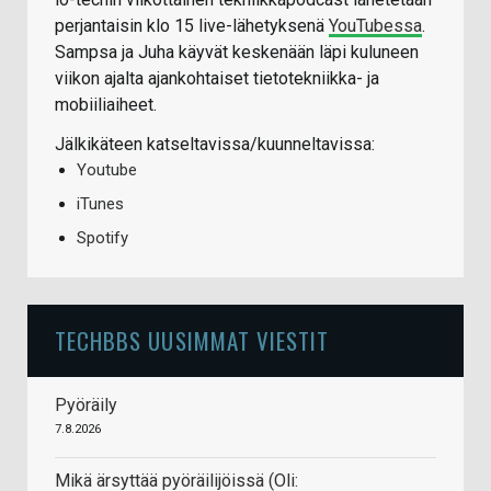
perjantaisin klo 15 live-lähetyksenä
YouTubessa
.
Sampsa ja Juha käyvät keskenään läpi kuluneen
viikon ajalta ajankohtaiset tietotekniikka- ja
mobiiliaiheet.
Jälkikäteen katseltavissa/kuunneltavissa:
Youtube
iTunes
Spotify
TECHBBS UUSIMMAT VIESTIT
Pyöräily
7.8.2026
Mikä ärsyttää pyöräilijöissä (Oli: