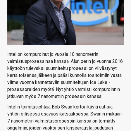
Intel on kompuroinut jo vuosia 10 nanometrin
valmistusprosessinsa kanssa. Alun perin jo vuonna 2016
käyttöön tulevaksi suunniteltu prosessi on viivästynyt
kerta toisensa jälkeen ja pääsi kunnolla tositoimiin vasta
viime vuonna kannettaviin suunniteltujen Ice Lake -
prosessoreiden myötä. Nyt yhtiö varmisti kompuroinnin
jatkuvan myös 7 nanometrin prosessin kanssa.
Intelin toimitusjohtaja Bob Swan kertoi ikäviä uutisia
yhtiön eilisessä osavuosikatsauksessa. Swanin mukaan
7 nanometrin valmistusprosessin kanssa on törmätty
ongelmiin, joiden vuoksi sen lanseerausta joudutaan