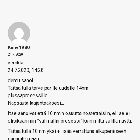
Kime1980
24.7.2020
vemkki
24.7.2020, 14:28
demu sanoi
Taitaa tulla tarve parille uudelle 14nm
plussaprosessille…
Napsauta laajentaaksesi…
Itse sanoivat että 10 nm:n osuutta nostettaisiin, eli se ei
olisikaan niin ”välimallin prosessi” kuin miltä välillä näytti.
Taitaa tulla 10 nm yksi + lisää verrattuna alkuperäiseen
suunnitelmaan.