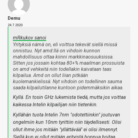
Demu
24.7.2020
mRkukov sanoi
Yrityksiä nämä on, eli voittoa tekevät siellä missä
onnistuu. Nyt amd:llä on vihdoin kunnon
mahdollisuus ottaa kiinni markkinaosuuksissa.
Sitten jos jossain kohtaa 80+% maailman prossuista
on amd vehkeitä niin todellakin kaivataan taas
kilpailua. Amd on ollut liian pitkään
kuolemankielissä. Nyt vihdoin on todellinen sauma
saada kilpailutilanne kuntoon pidemmäksikin aikaa.
Kyllä. En tosin GHz lukemista tiedä, mutta jos voittaa
kaikessa Intelin kilpailijan niin tietenkin.
Kyllähän tuota Intelin 7nm "odotettiinkin" joutuvan
ongelmiin kun 10nm tyrittiin niin täydellisesti. Olisi
ollut ihme jos mitään "yllättävää" ei olisi ilmennyt.
Siellä kun ei ollut mitään erityistä hoppua hoitaa