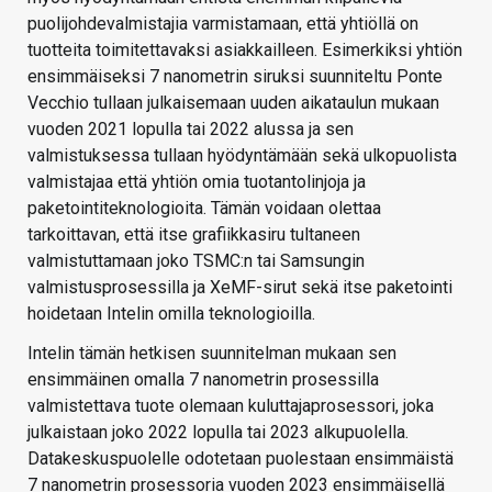
puolijohdevalmistajia varmistamaan, että yhtiöllä on
tuotteita toimitettavaksi asiakkailleen. Esimerkiksi yhtiön
ensimmäiseksi 7 nanometrin siruksi suunniteltu Ponte
Vecchio tullaan julkaisemaan uuden aikataulun mukaan
vuoden 2021 lopulla tai 2022 alussa ja sen
valmistuksessa tullaan hyödyntämään sekä ulkopuolista
valmistajaa että yhtiön omia tuotantolinjoja ja
paketointiteknologioita. Tämän voidaan olettaa
tarkoittavan, että itse grafiikkasiru tultaneen
valmistuttamaan joko TSMC:n tai Samsungin
valmistusprosessilla ja XeMF-sirut sekä itse paketointi
hoidetaan Intelin omilla teknologioilla.
Intelin tämän hetkisen suunnitelman mukaan sen
ensimmäinen omalla 7 nanometrin prosessilla
valmistettava tuote olemaan kuluttajaprosessori, joka
julkaistaan joko 2022 lopulla tai 2023 alkupuolella.
Datakeskuspuolelle odotetaan puolestaan ensimmäistä
7 nanometrin prosessoria vuoden 2023 ensimmäisellä