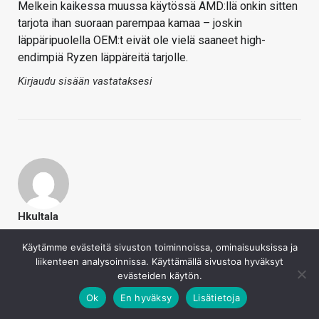
Melkein kaikessa muussa käytössä AMD:llä onkin sitten
tarjota ihan suoraan parempaa kamaa – joskin
läppäripuolella OEM:t eivät ole vielä saaneet high-
endimpiä Ryzen läppäreitä tarjolle.
Kirjaudu sisään vastataksesi
Hkultala
24.7.2020
Käytämme evästeitä sivuston toiminnoissa, ominaisuuksissa ja
demu sanoi
liikenteen analysoinnissa. Käyttämällä sivustoa hyväksyt
evästeiden käytön.
Sijoittajien reaktio
Ok
En hyväksy
Lisätietoja