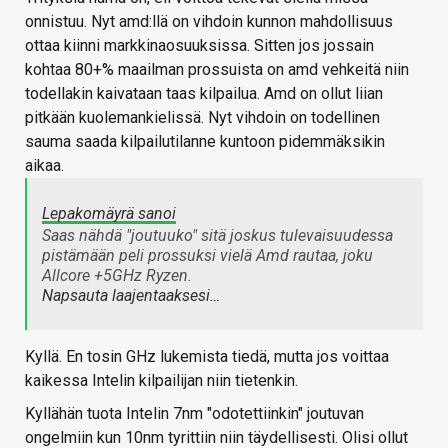
onnistuu. Nyt amd:llä on vihdoin kunnon mahdollisuus
ottaa kiinni markkinaosuuksissa. Sitten jos jossain
kohtaa 80+% maailman prossuista on amd vehkeitä niin
todellakin kaivataan taas kilpailua. Amd on ollut liian
pitkään kuolemankielissä. Nyt vihdoin on todellinen
sauma saada kilpailutilanne kuntoon pidemmäksikin
aikaa.
Lepakomäyrä sanoi
Saas nähdä "joutuuko" sitä joskus tulevaisuudessa
pistämään peli prossuksi vielä Amd rautaa, joku
Allcore +5GHz Ryzen.
Napsauta laajentaaksesi…
Kyllä. En tosin GHz lukemista tiedä, mutta jos voittaa
kaikessa Intelin kilpailijan niin tietenkin.
Kyllähän tuota Intelin 7nm "odotettiinkin" joutuvan
ongelmiin kun 10nm tyrittiin niin täydellisesti. Olisi ollut