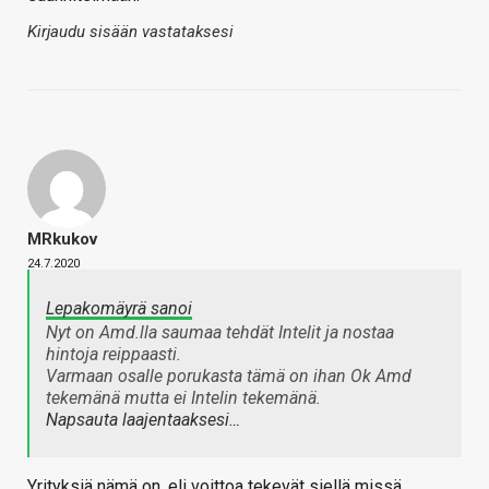
Kirjaudu sisään vastataksesi
MRkukov
24.7.2020
Lepakomäyrä sanoi
Nyt on Amd.lla saumaa tehdät Intelit ja nostaa
hintoja reippaasti.
Varmaan osalle porukasta tämä on ihan Ok Amd
tekemänä mutta ei Intelin tekemänä.
Napsauta laajentaaksesi…
Yrityksiä nämä on, eli voittoa tekevät siellä missä