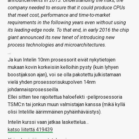
announcements in 2015. Understanding the risks, the
company needed to ensure that it could produce CPUs
that meet cost, performance and time-to-market
requirements in the following years even without using
its leading-edge node. To that end, in early 2016 the chip
giant announced its new tenet of introducing new
process technologies and microarchitectures.
…
Ja kun Intelin 10nm prosessorit eivät nykytietojen
mukaan kovin korkeisiin kelloihin pysty (kuin lyhyen
boostijakson ajan), voi se olla pakotettu julkistamaan
vielä yhden prosessorisukupolven 14nm
johdannaisprosesseilla.
Ellei sitten tee rajoitettua haloefekti -peliprosessoria
TSMC:n tai jonkun muun valmistajan kanssa (mikä kyllä
olisi Intelille äärimmäinen pyhäinhäväistys).
Intelin kurssi vaan jatkaa laskettelua…
katso liitettä 419439