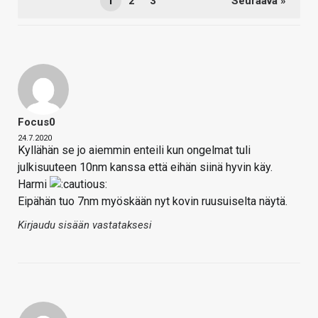
1
2
3
Seuraava »
Focus0
24.7.2020
Kyllähän se jo aiemmin enteili kun ongelmat tuli
julkisuuteen 10nm kanssa että eihän siinä hyvin käy.
Harmi
Eipähän tuo 7nm myöskään nyt kovin ruusuiselta näytä.
Kirjaudu sisään vastataksesi