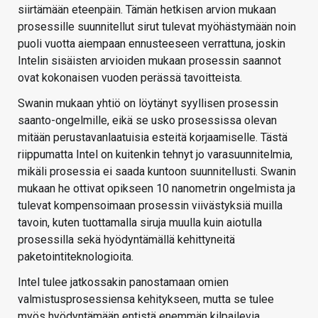
siirtämään eteenpäin. Tämän hetkisen arvion mukaan
prosessille suunnitellut sirut tulevat myöhästymään noin
puoli vuotta aiempaan ennusteeseen verrattuna, joskin
Intelin sisäisten arvioiden mukaan prosessin saannot
ovat kokonaisen vuoden perässä tavoitteista.
Swanin mukaan yhtiö on löytänyt syyllisen prosessin
saanto-ongelmille, eikä se usko prosessissa olevan
mitään perustavanlaatuisia esteitä korjaamiselle. Tästä
riippumatta Intel on kuitenkin tehnyt jo varasuunnitelmia,
mikäli prosessia ei saada kuntoon suunnitellusti. Swanin
mukaan he ottivat opikseen 10 nanometrin ongelmista ja
tulevat kompensoimaan prosessin viivästyksiä muilla
tavoin, kuten tuottamalla siruja muulla kuin aiotulla
prosessilla sekä hyödyntämällä kehittyneitä
paketointiteknologioita.
Intel tulee jatkossakin panostamaan omien
valmistusprosessiensa kehitykseen, mutta se tulee
myös hyödyntämään entistä enemmän kilpailevia