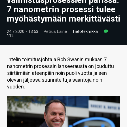
ARTIKKELIT
7 nanometrin prosessi tulee
myöhästymään merkittävästi
VIDEOT
TECHBBS
24.7.2020 - 13:53
Petrus Laine
Tietotekniikka
112
TIETOA
HINTA.FI
Intelin toimitusjohtaja Bob Swanin mukaan 7
nanometrin prosessin lanseerausta on jouduttu
KAUPPA
siirtämään eteenpäin noin puoli vuotta ja sen
VAIHDA TEEMA
olevan jäljessä suunniteltuja saantoja noin
vuoden.
HAKU