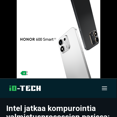
Intel jatkaa kompurointia
UUTISET
valmistusprosessien parissa: