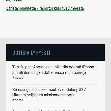
Lähetä palautetta / raportoi kirjoitusvirheestä
UUTISIA LYHYESTI
Tim Culpan: Applella on miljardin edestä iPhone-
puhelinten siruja odottamassa muistipiirejä
7.8.2026
Samsungin huhutaan tiputtavan Galaxy S27
Ultrasta neljännen takakameran pois
6.8.2026