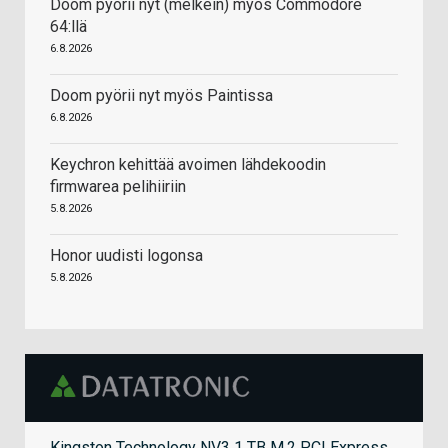
Doom pyörii nyt (melkein) myös Commodore
64:llä
6.8.2026
Doom pyörii nyt myös Paintissa
6.8.2026
Keychron kehittää avoimen lähdekoodin
firmwarea pelihiiriin
5.8.2026
Honor uudisti logonsa
5.8.2026
Kingston Technology NV3 1 TB M.2 PCI Express