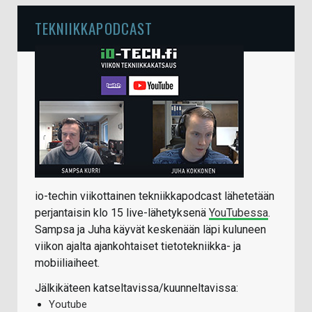
TEKNIIKKAPODCAST
io-techin viikottainen tekniikkapodcast lähetetään
perjantaisin klo 15 live-lähetyksenä
YouTubessa
.
Sampsa ja Juha käyvät keskenään läpi kuluneen
viikon ajalta ajankohtaiset tietotekniikka- ja
mobiiliaiheet.
Jälkikäteen katseltavissa/kuunneltavissa:
Youtube