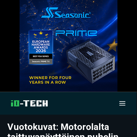
Vuotokuvat: Motorolalta
UUTISET
taittuvanäyttöinen puhelin