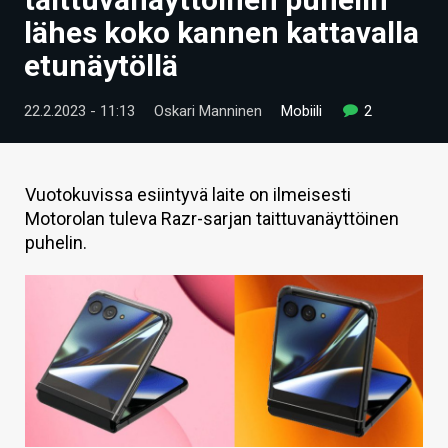
ARTIKKELIT
lähes koko kannen kattavalla
etunäytöllä
VIDEOT
TECHBBS
22.2.2023 - 11:13
Oskari Manninen
Mobiili
2
TIETOA
HINTA.FI
Vuotokuvissa esiintyvä laite on ilmeisesti
Motorolan tuleva Razr-sarjan taittuvanäyttöinen
KAUPPA
puhelin.
VAIHDA TEEMA
HAKU