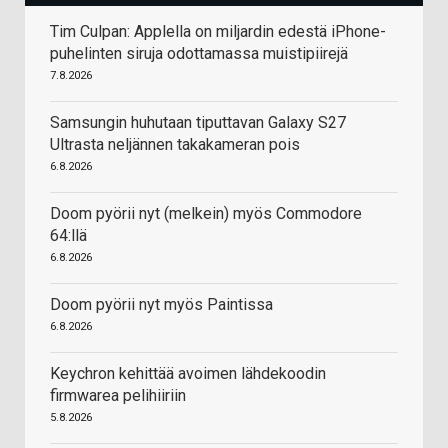
Tim Culpan: Applella on miljardin edestä iPhone-
puhelinten siruja odottamassa muistipiirejä
7.8.2026
Samsungin huhutaan tiputtavan Galaxy S27
Ultrasta neljännen takakameran pois
6.8.2026
Doom pyörii nyt (melkein) myös Commodore
64:llä
6.8.2026
Doom pyörii nyt myös Paintissa
6.8.2026
Keychron kehittää avoimen lähdekoodin
firmwarea pelihiiriin
5.8.2026