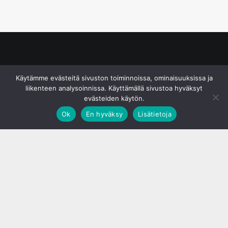
© S&J Media Oy
Käytämme evästeitä sivuston toiminnoissa, ominaisuuksissa ja
liikenteen analysoinnissa. Käyttämällä sivustoa hyväksyt
evästeiden käytön.
Ok
En hyväksy
Lisätietoja
;