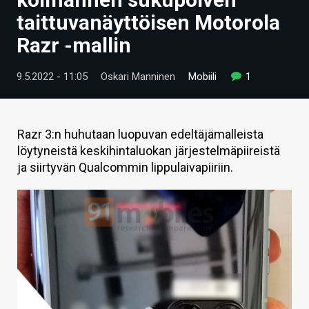
ARTIKKELIT
taittuvanäyttöisen Motorola
Razr -mallin
VIDEOT
TECHBBS
9.5.2022 - 11:05
Oskari Manninen
Mobiili
1
TIETOA
HINTA.FI
Razr 3:n huhutaan luopuvan edeltäjämalleista
löytyneistä keskihintaluokan järjestelmäpiireistä
KAUPPA
ja siirtyvän Qualcommin lippulaivapiiriin.
VAIHDA TEEMA
HAKU