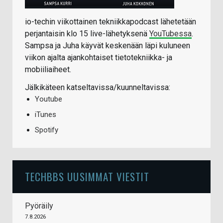
io-techin viikottainen tekniikkapodcast lähetetään
perjantaisin klo 15 live-lähetyksenä
YouTubessa
.
Sampsa ja Juha käyvät keskenään läpi kuluneen
viikon ajalta ajankohtaiset tietotekniikka- ja
mobiiliaiheet.
Jälkikäteen katseltavissa/kuunneltavissa:
Youtube
iTunes
Spotify
TECHBBS UUSIMMAT VIESTIT
Pyöräily
7.8.2026