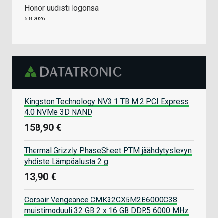
Honor uudisti logonsa
5.8.2026
Kingston Technology NV3 1 TB M.2 PCI Express
4.0 NVMe 3D NAND
158,90 €
Thermal Grizzly PhaseSheet PTM jäähdytyslevyn
yhdiste Lämpöalusta 2 g
13,90 €
Corsair Vengeance CMK32GX5M2B6000C38
muistimoduuli 32 GB 2 x 16 GB DDR5 6000 MHz