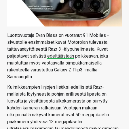
Luottovuotaja Evan Blass on vuotanut 91 Mobiles -
sivustolle ensimmäiset kuvat Motorolan tulevasta
taittuvanäyttöisestä Razr 3 -älypuhelimesta. Kuvat
paljastavat selvästi
edeltäjästään
poikkeavan, joka
muistuttaa myös vastaavalla simpukkamaisella
rakenteella varustettua Galaxy Z Flip3 -mallia
Samsungilta.
Kulmikkaampien linjojen lisäksi edellisistä Razr-
malleista löytyneestä pohjan erillisestä lipasta on
luovuttu ja yksittäisestä ulkokamerasta on siirrytty
kahden kameran ratkaisuun. Vuotojen mukaan
ulkopinnalla näkyvät kamerat ovat 50 megapikselin
pääkamera yhdessä 13 megapikselin
ultralaajakulmakameran tai mahdollisesti makrokameran