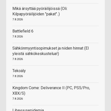
Mikä ärsyttää pyöräilijöissä (Oli:
Kilpapyöräilijöiden "pakat"..)
7.8.2026
Battlefield 6
7.8.2026
Sähkönmyyntisopimukset ja niiden hinnat (EI
yleistä sähkökeskustelua!)
7.8.2026
Tekoäly
7.8.2026
Kingdom Come: Deliverance II (PC, PS5/Pro,
XBX/S)
7.8.2026
Lihavuusepidemia