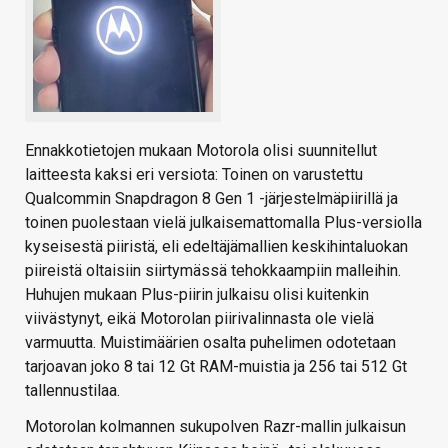
Ennakkotietojen mukaan Motorola olisi suunnitellut
laitteesta kaksi eri versiota: Toinen on varustettu
Qualcommin Snapdragon 8 Gen 1 -järjestelmäpiirillä ja
toinen puolestaan vielä julkaisemattomalla Plus-versiolla
kyseisestä piiristä, eli edeltäjämallien keskihintaluokan
piireistä oltaisiin siirtymässä tehokkaampiin malleihin.
Huhujen mukaan Plus-piirin julkaisu olisi kuitenkin
viivästynyt, eikä Motorolan piirivalinnasta ole vielä
varmuutta. Muistimäärien osalta puhelimen odotetaan
tarjoavan joko 8 tai 12 Gt RAM-muistia ja 256 tai 512 Gt
tallennustilaa.
Motorolan kolmannen sukupolven Razr-mallin julkaisun