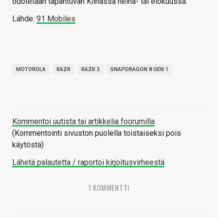
odotetaan tapahtuvan Kiinassa heinä- tai elokuussa.
Lähde:
91 Mobiles
MOTOROLA
RAZR
RAZR 3
SNAPDRAGON 8 GEN 1
Kommentoi uutista tai artikkelia foorumilla
(Kommentointi sivuston puolella toistaiseksi pois
käytöstä)
Lähetä palautetta / raportoi kirjoitusvirheestä
1 KOMMENTTI