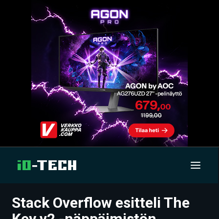
Stack Overflow esitteli The
UUTISET
Key v2 -näppäimistön