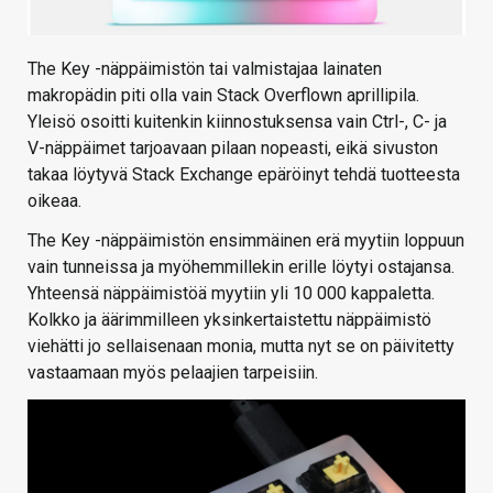
The Key -näppäimistön tai valmistajaa lainaten
makropädin piti olla vain Stack Overflown aprillipila.
Yleisö osoitti kuitenkin kiinnostuksensa vain Ctrl-, C- ja
V-näppäimet tarjoavaan pilaan nopeasti, eikä sivuston
takaa löytyvä Stack Exchange epäröinyt tehdä tuotteesta
oikeaa.
The Key -näppäimistön ensimmäinen erä myytiin loppuun
vain tunneissa ja myöhemmillekin erille löytyi ostajansa.
Yhteensä näppäimistöä myytiin yli 10 000 kappaletta.
Kolkko ja äärimmilleen yksinkertaistettu näppäimistö
viehätti jo sellaisenaan monia, mutta nyt se on päivitetty
vastaamaan myös pelaajien tarpeisiin.