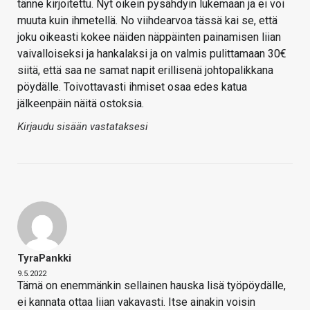
tänne kirjoitettu. Nyt oikein pysähdyin lukemaan ja ei voi
muuta kuin ihmetellä. No viihdearvoa tässä kai se, että
joku oikeasti kokee näiden näppäinten painamisen liian
vaivalloiseksi ja hankalaksi ja on valmis pulittamaan 30€
siitä, että saa ne samat napit erillisenä johtopalikkana
pöydälle. Toivottavasti ihmiset osaa edes katua
jälkeenpäin näitä ostoksia.
Kirjaudu sisään vastataksesi
TyraPankki
9.5.2022
Tämä on enemmänkin sellainen hauska lisä työpöydälle,
ei kannata ottaa liian vakavasti. Itse ainakin voisin