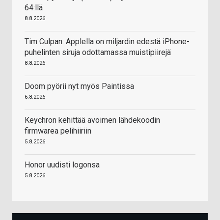
64:llä
8.8.2026
Tim Culpan: Applella on miljardin edestä iPhone-
puhelinten siruja odottamassa muistipiirejä
8.8.2026
Doom pyörii nyt myös Paintissa
6.8.2026
Keychron kehittää avoimen lähdekoodin
firmwarea pelihiiriin
5.8.2026
Honor uudisti logonsa
5.8.2026