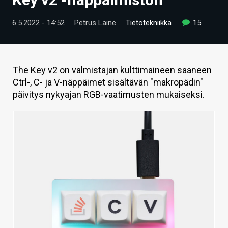
ARTIKKELIT
6.5.2022 - 14:52
Petrus Laine
Tietotekniikka
15
VIDEOT
TECHBBS
The Key v2 on valmistajan kulttimaineen saaneen
TIETOA
Ctrl-, C- ja V-näppäimet sisältävän "makropädin"
päivitys nykyajan RGB-vaatimusten mukaiseksi.
HINTA.FI
KAUPPA
VAIHDA TEEMA
HAKU