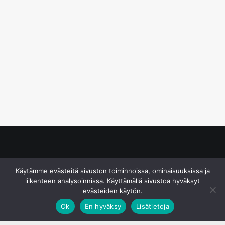
© S&J Media Oy
Käytämme evästeitä sivuston toiminnoissa, ominaisuuksissa ja
liikenteen analysoinnissa. Käyttämällä sivustoa hyväksyt
evästeiden käytön.
Ok
En hyväksy
Lisätietoja