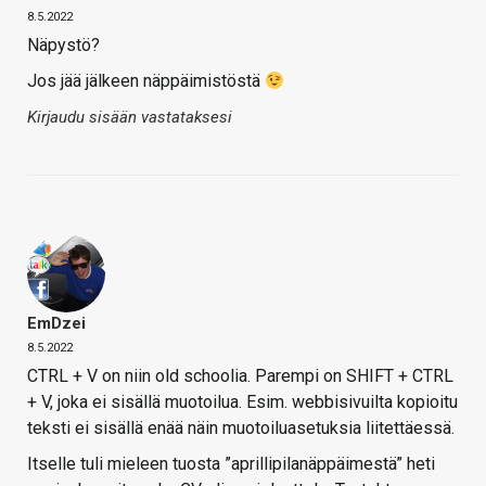
8.5.2022
Näpystö?
Jos jää jälkeen näppäimistöstä
Kirjaudu sisään vastataksesi
EmDzei
8.5.2022
CTRL + V on niin old schoolia. Parempi on SHIFT + CTRL
+ V, joka ei sisällä muotoilua. Esim. webbisivuilta kopioitu
teksti ei sisällä enää näin muotoiluasetuksia liitettäessä.
Itselle tuli mieleen tuosta ”aprillipilanäppäimestä” heti