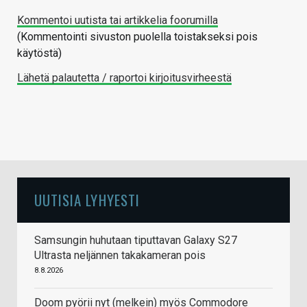
Kommentoi uutista tai artikkelia foorumilla
(Kommentointi sivuston puolella toistakseksi pois
käytöstä)
Lähetä palautetta / raportoi kirjoitusvirheestä
UUTISIA LYHYESTI
Samsungin huhutaan tiputtavan Galaxy S27
Ultrasta neljännen takakameran pois
8.8.2026
Doom pyörii nyt (melkein) myös Commodore