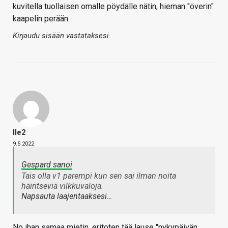
kuvitella tuollaisen omalle pöydälle nätin, hieman "överin"
kaapelin perään.
Kirjaudu sisään vastataksesi
Ile2
9.5.2022
Gespard sanoi
Tais olla v1 parempi kun sen sai ilman noita
häiritseviä vilkkuvaloja.
Napsauta laajentaaksesi…
No ihan samaa mietin, eritoten tää lause "nykypäivän