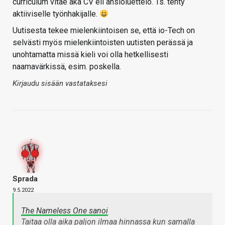
curriculum vitae aka CV eli ansioluettelo. Ts. tehty
aktiiviselle työnhakijalle.
Uutisesta tekee mielenkiintoisen se, että io-Tech on
selvästi myös mielenkiintoisten uutisten perässä ja
unohtamatta missä kieli voi olla hetkellisesti
naamavärkissä, esim. poskella.
Kirjaudu sisään vastataksesi
Sprada
9.5.2022
The Nameless One sanoi
Taitaa olla aika paljon ilmaa hinnassa kun samalla