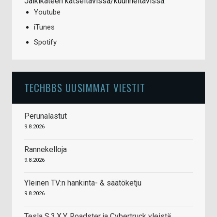
Jälkikäteen katseltavissa/kuunneltavissa:
Youtube
iTunes
Spotify
TECHBBS UUSIMMAT VIESTIT
Perunalastut
9.8.2026
Rannekelloja
9.8.2026
Yleinen TV:n hankinta- & säätöketju
9.8.2026
Tesla S,3,X,Y, Roadster ja Cybertruck yleistä