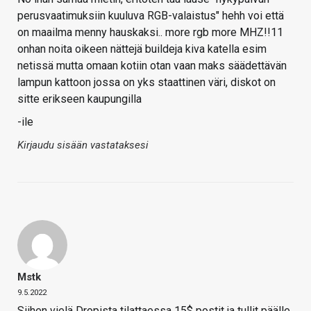
perusvaatimuksiin kuuluva RGB-valaistus" hehh voi että
on maailma menny hauskaksi.. more rgb more MHZ!!11
onhan noita oikeen nättejä buildeja kiva katella esim
netissä mutta omaan kotiin otan vaan maks säädettävän
lampun kattoon jossa on yks staattinen väri, diskot on
sitte erikseen kaupungilla
-ile
Kirjaudu sisään vastataksesi
Mstk
9.5.2022
Siihen vielä Dropista tilattaessa 15$ postit ja tullit päälle