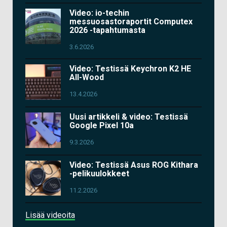
Video: io-techin
messuosastoraportit Computex
2026 -tapahtumasta
3.6.2026
Video: Testissä Keychron K2 HE
All-Wood
13.4.2026
Uusi artikkeli & video: Testissä
Google Pixel 10a
9.3.2026
Video: Testissä Asus ROG Kithara
-pelikuulokkeet
11.2.2026
Lisää videoita