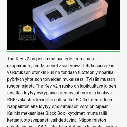
The Key v2 on pohjimmiltaan edelleen sama
näppäimistö, mutta pienet asiat voivat tehdä suurenkin
vaikutuksen etenkin kun ne tehdään tuotteen ympärillä
pyörivän yhteisön toiveiden mukaisesti. Tylsän mustan
rungon sijasta The Key v2:n runko on läpikuultava ja sen
sisältää löytyy nykypäivän perusvaatimuksiin kuuluva
RGB-valaistus kahdella erillisellä LEDillä toteutettuna.
Näppäinten alta löytyy ensimmäisen version tapaan
Kailhin mekaaniset Black Box -kytkimet, mutta tällä
kertaa juotosvapaasti vaihdettavina. Näppäimistön
päästä löytyy USB-C-liitäntä irrotettavaa kaapelia varten.