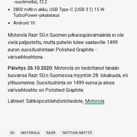
-suotimella), f2.2
2800 mAh:n akku, USB Type-C (USB 3.1) 15 W
TurboPower-pikalataus
Android 10
Motorola Razr 5G:n Suomen julkaisupäivämäärää ei ole
vielä paljastettu, mutta puhelin tulee saataville 1499
euron suositushintaan Polished Graphite -
värivaihtoehtona.
Päivitys 26.10.2020:
Motorola on tiedottanut tänään
tuovansa Razr 5G:n Suomessa myyntiin 28. lokakuuta, eli
ylihuomenna. Suositushinta on 1499 euroa ja ainoa
värivaihtoehto on Polished Graphite.
Lähteet: Sähköpostilehdistötiedote,
Motorola
5G
MOTOROLA
RAZR
TAITTUVA NÄYTTÖ