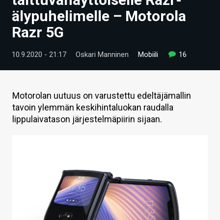
ARTIKKELIT
älypuhelimelle – Motorola
Razr 5G
VIDEOT
TECHBBS
10.9.2020 - 21:17
Oskari Manninen
Mobiili
16
TIETOA
HINTA.FI
Motorolan uutuus on varustettu edeltäjämallin
tavoin ylemmän keskihintaluokan raudalla
KAUPPA
lippulaivatason järjestelmäpiirin sijaan.
VAIHDA TEEMA
HAKU