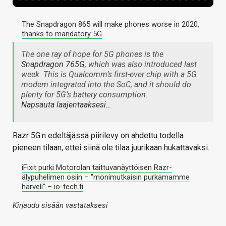
The Snapdragon 865 will make phones worse in 2020,
thanks to mandatory 5G
The one ray of hope for 5G phones is the
Snapdragon 765G
, which was also introduced last
week. This is Qualcomm’s first-ever chip with a 5G
modem integrated into the SoC, and it should do
plenty for 5G’s battery consumption.
Napsauta laajentaaksesi…
Razr 5G:n edeltäjässä piirilevy on ahdettu todella
pieneen tilaan, ettei siinä ole tilaa juurikaan hukattavaksi.
iFixit purki Motorolan taittuvanäyttöisen Razr-
älypuhelimen osiin – "monimutkaisin purkamamme
härveli" – io-tech.fi
Kirjaudu sisään vastataksesi