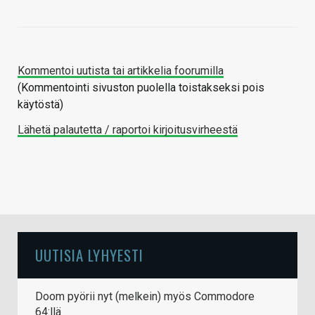
Kommentoi uutista tai artikkelia foorumilla
(Kommentointi sivuston puolella toistakseksi pois
käytöstä)
Lähetä palautetta / raportoi kirjoitusvirheestä
UUTISIA LYHYESTI
Doom pyörii nyt (melkein) myös Commodore
64:llä