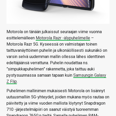
Motorola on tänään julkaissut seuraajan viime vuonna
esittelemälleen
Motorola Razr -älypuhelimelle
–
Motorola Razr 5G. Kyseessä on valmistajan toinen
taittuvanäyttöinen puhelin ja ulkonäöllisesti sukunäkö on
varsin selvä uudemman mallin ollessa lähes identtinen
edeltäjäänsä verrattuna. Puhelin noudattaa ns.
”simpukkapuhelimen” rakennetta, joka taittuu auki
pystysuunnassa samaan tapaan kuin
Samsungin Galaxy
Z Flip
.
Puhelimen mallinimen mukaisesti Motorola on lisännyt
uutuusmalliin 5G-yhteydet, joiden mukana myös rautaa on
päivitetty ja viime vuoden mallista löytynyt Snapdragon
710 -järjestelmäpiiri on saanut väistyä tuoreemman
Snapdragon 765G:n tieltä. Samalla puhelimen RAM-