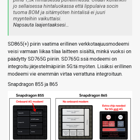
jo sellaisessa hintaluokassa että lippulaiva socin
tuoma BOM ja sitämyöten hintalisä ei juuri
myynteihin vaikuttaisi.
Napsauta laajentaaksesi…
SD865(+) piirin vaatima erillinen verkkotaajuusmodeemi
veisi varmaan liikaa tilaa laitteen sisältä, minkä vuoksi on
päädytty SD765G piiriin. SD765G:ssä modeemi on
integroitu järjestelmäpiiriin 5G:tä myöten. Lisäksi erillinen
modeemi vie enemmän virtaa verrattuna integroituun.
Snapdragon 855 ja 865