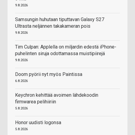
9.8.2026
Samsungin huhutaan tiputtavan Galaxy S27
Ultrasta neljännen takakameran pois
9.8.2026
Tim Culpan: Applella on miljardin edestä iPhone-
puhelinten siruja odottamassa muistipiirejä
9.8.2026
Doom pyörii nyt myös Paintissa
6.8.2026
Keychron kehittää avoimen lähdekoodin
firmwarea pelihiiriin
5.8.2026
Honor uudisti logonsa
5.8.2026