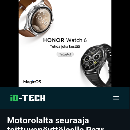
Motorolalta seuraaja
UUTISET
taittuvanäyttöiselle Razr-