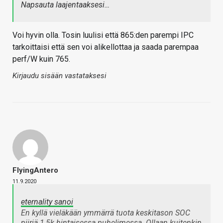
Napsauta laajentaaksesi…
Voi hyvin olla. Tosin luulisi että 865:den parempi IPC
tarkoittaisi että sen voi alikellottaa ja saada parempaa
perf/W kuin 765.
Kirjaudu sisään vastataksesi
FlyingAntero
11.9.2020
eternality sanoi
En kyllä vieläkään ymmärrä tuota keskitason SOC
piiriä 1,5k hintaisessa puhelimessa. Ollaan kuitenkin