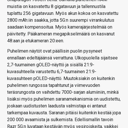
muistia on kasvatettu 8 gigatavuun ja tallennustila
tuplattu 256 gigatavuun. Myös akun kokoa on kasvatettu
2800 mAh:iin saakka, jotta 5G:n suurempi virrankulutus
saadaan kompensoitua. Myös kamerajärjestelmää on
päivitetty. Pääkameran megapikselimäärä on kasvanut
48:aan ja etukameran 20:een.
Puhelimen näytöt ovat päällisin puolin pysyneet
ennallaan edeltäjäänsä verrattuna. Ulkopuolella sijaitsee
2,7-tuumainen gOLED-näyttö ja sisällä 21:9-
kuvasuhteella varustettu 6,7-tuumainen 21:9-
kuvasuhteen pOLED-näyttö. Muutoksiakin on kuitenkin
puhelimen rungossa tapahtunut ja viimevuoden
teräsrungosta on vaihdettu 7000-sarjan alumiiniin, minkä
lisäksi myös puhelimen saranamekanismia on uudistettu,
joskaan uudistusten laadusta valmistaja ei antanut
tarkempaa kuvausta. Saranan pitäisi kuitenkin kestää jopa
200 000 avaamista ja sulkemista. Edellismallin tavoin
Razr 5G:n luvataan kestävän myös vesiroiskeita, vaikkei