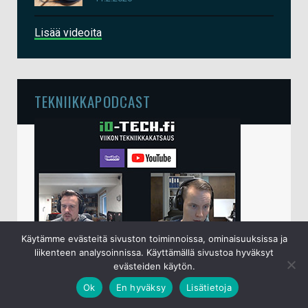
Lisää videoita
TEKNIIKKAPODCAST
Käytämme evästeitä sivuston toiminnoissa, ominaisuuksissa ja
liikenteen analysoinnissa. Käyttämällä sivustoa hyväksyt
io-techin viikottainen tekniikkapodcast lähetetään
evästeiden käytön.
perjantaisin klo 15 live-lähetyksenä
YouTubessa
.
Ok
En hyväksy
Lisätietoja
Sampsa ja Juha käyvät keskenään läpi kuluneen