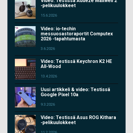
Video: Testissä Audeze Maxwell 2
-pelikuulokkeet
15.6.2026
Video: io-techin
messuosastoraportit Computex
2026 -tapahtumasta
3.6.2026
Video: Testissä Keychron K2 HE
All-Wood
13.4.2026
Uusi artikkeli & video: Testissä
Google Pixel 10a
9.3.2026
Video: Testissä Asus ROG Kithara
-pelikuulokkeet
11.2.2026