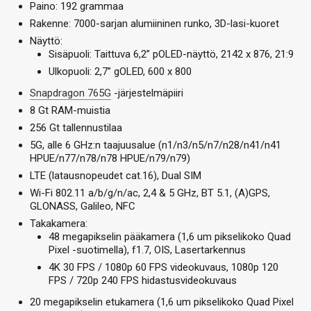
Paino: 192 grammaa
Rakenne: 7000-sarjan alumiininen runko, 3D-lasi-kuoret
Näyttö:
Sisäpuoli: Taittuva 6,2” pOLED-näyttö, 2142 x 876, 21:9
Ulkopuoli: 2,7” gOLED, 600 x 800
Snapdragon 765G
-järjestelmäpiiri
8 Gt RAM-muistia
256 Gt tallennustilaa
5G, alle 6 GHz:n taajuusalue (n1/n3/n5/n7/n28/n41/n41
HPUE/n77/n78/n78 HPUE/n79/n79)
LTE (latausnopeudet cat.16), Dual SIM
Wi-Fi 802.11 a/b/g/n/ac, 2,4 & 5 GHz, BT 5.1, (A)GPS,
GLONASS, Galileo, NFC
Takakamera:
48 megapikselin pääkamera (1,6 um pikselikoko Quad
Pixel -suotimella), f1.7, OIS, Lasertarkennus
4K 30 FPS / 1080p 60 FPS videokuvaus, 1080p 120
FPS / 720p 240 FPS hidastusvideokuvaus
20 megapikselin etukamera (1,6 um pikselikoko Quad Pixel