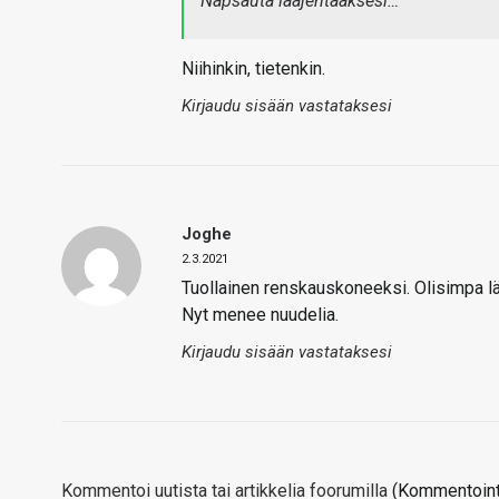
Napsauta laajentaaksesi…
Niihinkin, tietenkin.
Kirjaudu sisään vastataksesi
Joghe
2.3.2021
Tuollainen renskauskoneeksi. Olisimpa läks
Nyt menee nuudelia.
Kirjaudu sisään vastataksesi
Kommentoi uutista tai artikkelia foorumilla
(Kommentointi