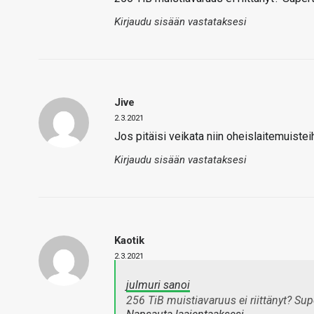
Kirjaudu sisään vastataksesi
Jive
2.3.2021
Jos pitäisi veikata niin oheislaitemuistei
Kirjaudu sisään vastataksesi
Kaotik
2.3.2021
julmuri sanoi
256 TiB muistiavaruus ei riittänyt? S