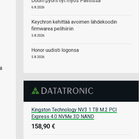
Doom pyörii nyt myös Paintissa
6.8.2026
Keychron kehittää avoimen lähdekoodin
firmwarea pelihiiriin
5.8.2026
Honor uudisti logonsa
5.8.2026
ä
Kingston Technology NV3 1 TB M.2 PCI
Express 4.0 NVMe 3D NAND
158,90 €