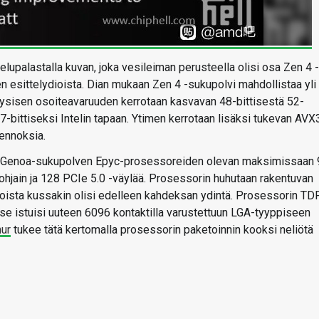
lupalastalla kuvan, joka vesileiman perusteella olisi osa Zen 4 -
n esittelydioista. Dian mukaan Zen 4 -sukupolvi mahdollistaa yli
sisen osoiteavaruuden kerrotaan kasvavan 48-bittisestä 52-
57-bittiseksi Intelin tapaan. Ytimen kerrotaan lisäksi tukevan AVX
jennoksia.
la Genoa-sukupolven Epyc-prosessoreiden olevan maksimissaan 
ohjain ja 128 PCIe 5.0 -väylää. Prosessorin huhutaan rakentuvan
 joista kussakin olisi edelleen kahdeksan ydintä. Prosessorin TD
 se istuisi uuteen 6096 kontaktilla varustettuun LGA-tyyppiseen
hur
tukee tätä kertomalla prosessorin paketoinnin kooksi neliötä