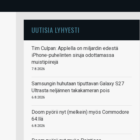
UUTISIA LYHYESTI
Tim Culpan: Applella on miljardin edestä
iPhone-puhelinten siruja odottamassa
muistipiirejä
7.8.2026
Samsungin huhutaan tiputtavan Galaxy S27
Ultrasta neljännen takakameran pois
6.8.2026
Doom pyörii nyt (melkein) myös Commodore
64:llä
6.8.2026