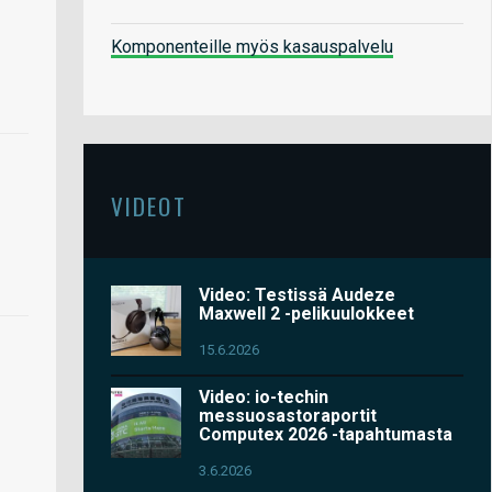
Komponenteille myös kasauspalvelu
VIDEOT
Video: Testissä Audeze
Maxwell 2 -pelikuulokkeet
15.6.2026
Video: io-techin
messuosastoraportit
Computex 2026 -tapahtumasta
3.6.2026