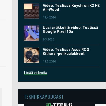
Video: Testissä Keychron K2 HE
All-Wood
13.4.2026
Uusi artikkeli & video: Testissä
Google Pixel 10a
9.3.2026
Video: Testissä Asus ROG
Kithara -pelikuulokkeet
11.2.2026
Lisää videoita
TEKNIIKKAPODCAST