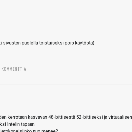
sivuston puolella toistaiseksi pois käytöstä)
4 KOMMENTTIA
 kerrotaan kasvavan 48-bittisestä 52-bittiseksi ja virtuaalisen
si Intelin tapaan.
rtietokoneisiinko nuo menee?