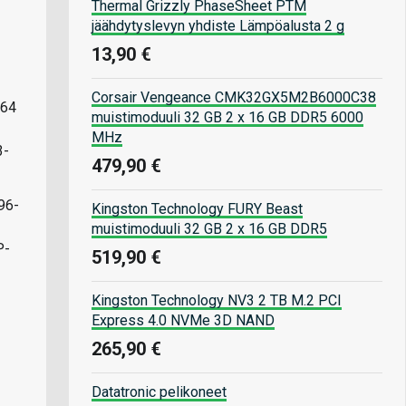
Thermal Grizzly PhaseSheet PTM
jäähdytyslevyn yhdiste Lämpöalusta 2 g
13,90 €
Corsair Vengeance CMK32GX5M2B6000C38
 64
muistimoduuli 32 GB 2 x 16 GB DDR5 6000
MHz
3-
479,90 €
96-
Kingston Technology FURY Beast
muistimoduuli 32 GB 2 x 16 GB DDR5
P-
519,90 €
Kingston Technology NV3 2 TB M.2 PCI
Express 4.0 NVMe 3D NAND
265,90 €
Datatronic pelikoneet