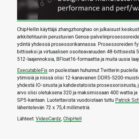
ChipHellin käyttäjä zhangzhonghao on julkaisust keskuste
arkkitehtuuriin perustuvien Genoa-palvelinprosessoreide
ydintä yhdessä prosessorikannassa. Prosessoreiden fyy
bittiseksi ja virtuaalisen osoiteavaruuden 48-bittisestä 
512-laajennoksia, BFloat16-formaattia ja muita uusia laa
ExecutableFix
on puolestaan huhunnut Twitterin puolel
ytimisiä ja niissä olisi 12-kanavainen DDR5-5200-muisti
yhdestä IO-sirusta ja kahdestatoista prosessorisirusta,
arvo olisi oletuksena 320 ja maksimissaan 400 wattia ja
SP5-kantaan. Luotettavista vuodoistaan tuttu
Patrick Sc
lähentelevän 72 x 75,4 millimetriä.
Lähteet:
VideoCardz
,
ChipHell