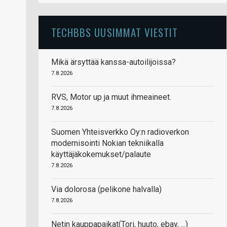
TECHBBS UUSIMMAT VIESTIT
Mikä ärsyttää kanssa-autoilijoissa?
7.8.2026
RVS, Motor up ja muut ihmeaineet.
7.8.2026
Suomen Yhteisverkko Oy:n radioverkon
modernisointi Nokian tekniikalla
käyttäjäkokemukset/palaute
7.8.2026
Via dolorosa (pelikone halvalla)
7.8.2026
Netin kauppapaikat(Tori, huuto, ebay, ...)