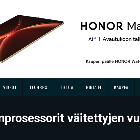
VIDEOT
TECHBBS
TIETOA
HINTA.FI
KAUPPA
nprosessorit väitettyjen v