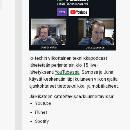
io-techin viikottainen tekniikkapodcast
lähetetään perjantaisin klo 15 live-
lähetyksenä
YouTubessa
. Sampsa ja Juha
käyvät keskenään läpi kuluneen viikon ajalta
ajankohtaiset tietotekniikka- ja mobiiliaiheet.
Jälkikäteen katseltavissa/kuunneltavissa:
Youtube
iTunes
Spotify