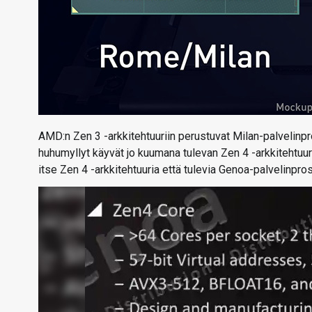
AMD:n Zen 3 -arkkitehtuuriin perustuvat Milan-palvelinpros
huhumyllyt käyvät jo kuumana tulevan Zen 4 -arkkitehtuur
itse Zen 4 -arkkitehtuuria että tulevia Genoa-palvelinpro