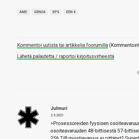
AMD
GENOA
SP5
ZEN 4
Kommentoi uutista tai artikkelia foorumilla
(Kommentointi 
Lähetä palautetta / raportoi kirjoitusvirheestä
Julmuri
2.3.2021
>Prosessoreiden fyysisen osoiteavaruuden
osoiteavaruuden 48-bittisestä 57-bittisek
256 TiB muistiavaruus ei riittänyt? Supe