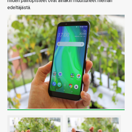
niiden painopisteet ovat ainakin muuttuneet hieman
edeltäjästä.