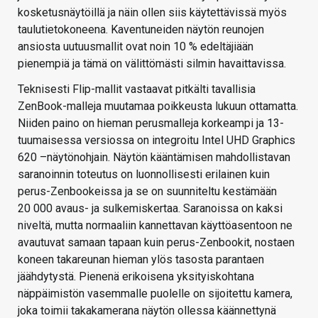
kosketusnäytöillä ja näin ollen siis käytettävissä myös
taulutietokoneena. Kaventuneiden näytön reunojen
ansiosta uutuusmallit ovat noin 10 % edeltäjiään
pienempiä ja tämä on välittömästi silmin havaittavissa.
Teknisesti Flip-mallit vastaavat pitkälti tavallisia
ZenBook-malleja muutamaa poikkeusta lukuun ottamatta.
Niiden paino on hieman perusmalleja korkeampi ja 13-
tuumaisessa versiossa on integroitu Intel UHD Graphics
620 –näytönohjain. Näytön kääntämisen mahdollistavan
saranoinnin toteutus on luonnollisesti erilainen kuin
perus-Zenbookeissa ja se on suunniteltu kestämään
20 000 avaus- ja sulkemiskertaa. Saranoissa on kaksi
niveltä, mutta normaaliin kannettavan käyttöasentoon ne
avautuvat samaan tapaan kuin perus-Zenbookit, nostaen
koneen takareunan hieman ylös tasosta parantaen
jäähdytystä. Pienenä erikoisena yksityiskohtana
näppäimistön vasemmalle puolelle on sijoitettu kamera,
joka toimii takakamerana näytön ollessa käännettynä