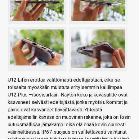
U12 Lifen erottaa välittömästi edeltäjästään, eikä se
toisaalta myöskään muistuta erityisemmin kalliimpaa
U12 Plus –isosisartaan. Näytön koko ja kuvasuhde ovat
kasvaneet selvästi edeltäjästä, jonka myötä ulkomitat ja
paino ovat kasvaneet havaittavasti. Yhteistä
edeltäjämallin kanssa on muovinen rakenne, joka on tosin
uutuusmallissa jämäkämpi eikä elä enää kovin suuresti
väänneltäessä. IP67-suojaus on valitettavasti vaihtunut