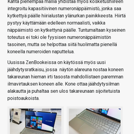
Kahta pienempää mallia yhdistää myös kosketushiireen
integroitu kapasitiivinen numeronäppäimistö, jonka saa
kytkettyä päälle hiirialustan ylänurkan painikkeesta. Hiirtä
pystyy käyttämään edelleen normaalisti, vaikka
näppäimistö on kytkettynä päälle. Tuntumaltaan kyseinen
toteutus ei toki ole fyysisen numeronäppäimistön
tasoinen, mutta se helpottaa siitä huolimatta pienellä
koneella numeroiden naputtelua.
Uusissa ZenBookeissa on käytössä myös uusi
jäähdytysratkaisu, jossa näytön alareuna nostaa koneen
takareunan hieman irti tasosta mahdollistaen paremman
ilmavirtauksen koneen alle. Kone ottaa jäähdytysilman
alakautta ja puhaltaa sen ulos takareunaan sijoitetuista
poistoaukoista.