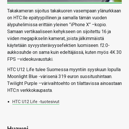
Takakameran sijoitus takakuoren vasempaan ylänurkkaan
on HTC:lle epätyypillinen ja samalla tämän vuoden
älypuhelimissa erittäin yleinen ”iPhone X” –kopio.
Samaan vertikaaliseen kehykseen on sijoitettu 16 ja
viiden megapikselin kamerat, joista jälkimmäistä
käytetään syvyysterävyysefektien luomiseen. f2.0-
aukkosuhde on sama kuin edeltäjässä, kuten myös 4K 30
FPS –videokuvaustuki.
HTC U12 Life tulee Suomessa myyntiin syyskuun lopulla
Moonlight Blue -värisenä 319 euron suositushintaan.
Twilight Purple –värivaihtoehto on tilattavissa ainoastaan
HTC:n verkkokaupasta.
HTC U12 Life -tuotesivut
Huawei