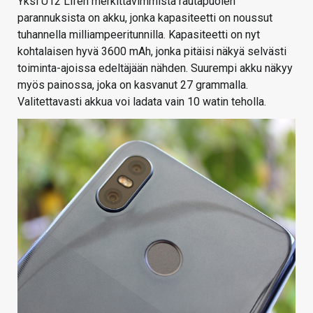
Yksi U12 Lifen merkittävimmistä rautapuolen
parannuksista on akku, jonka kapasiteetti on noussut
tuhannella milliampeeritunnilla. Kapasiteetti on nyt
kohtalaisen hyvä 3600 mAh, jonka pitäisi näkyä selvästi
toiminta-ajoissa edeltäjään nähden. Suurempi akku näkyy
myös painossa, joka on kasvanut 27 grammalla.
Valitettavasti akkua voi ladata vain 10 watin teholla.