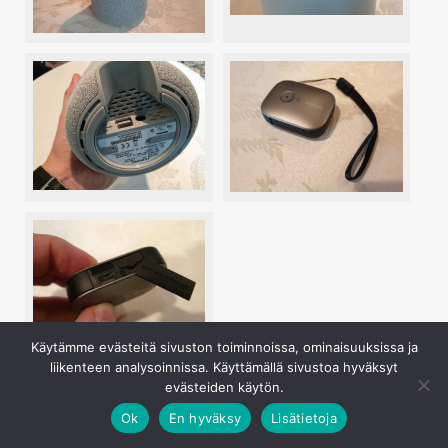
Käytämme evästeitä sivuston toiminnoissa, ominaisuuksissa ja
liikenteen analysoinnissa. Käyttämällä sivustoa hyväksyt
Huawei AI Cube on Huawein näkemys kodin
evästeiden käytön.
älykaiuttimesta, joka sisältää myös LTE-reitittimen.
Ok
En hyväksy
Lisätietoja
Yläosaa kohti hieman kapenevan sylinterin muotoinen