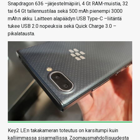
Snapdragon 636 –järjestelmäpiiri, 4 Gt RAM-muistia, 32
tai 64 Gt tallennustilaa sekä 500 mAh pienempi 3000
mAh:n akku. Laitteen alapäädyn USB Type-C –liitäntä
tukee USB 2.0 nopeuksia sekä Quick Charge 3.0 –
pikalatausta.
Key2 LE:n takakameran toteutus on karsitumpi kuin
kalliimmassa sisarmallissa. Zoomausmahdollisuudesta