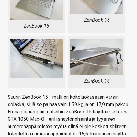
ZenBook 15
ZenBook 15
ZenBook 15
Suurin ZenBook 15 –malli on kokoluokassaan varsin
solakka, sillä se painaa vain 1,59 kg ja on 17,9 mm paksu.
Erona pienempiin malleihin ZenBook 15 käyttää GeForce
GTX 1050 Max-Q –erillisnäytönohjainta ja fyysisen
numeronäppäimistön myötä siinä ei ole kosketushiireen
toteutettua numeronäppäimistöä. 15,6-tuumainen näyttö