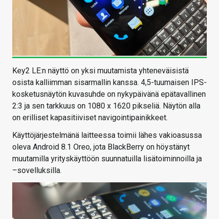
Key2 LE:n näyttö on yksi muutamista yhteneväisistä
osista kalliimman sisarmallin kanssa. 4,5-tuumaisen IPS-
kosketusnäytön kuvasuhde on nykypäivänä epätavallinen
2:3 ja sen tarkkuus on 1080 x 1620 pikseliä. Näytön alla
on erilliset kapasitiiviset navigointipainikkeet.
Käyttöjärjestelmänä laitteessa toimii lähes vakioasussa
oleva Android 8.1 Oreo, jota BlackBerry on höystänyt
muutamilla yrityskäyttöön suunnatuilla lisätoiminnoilla ja
–sovelluksilla.