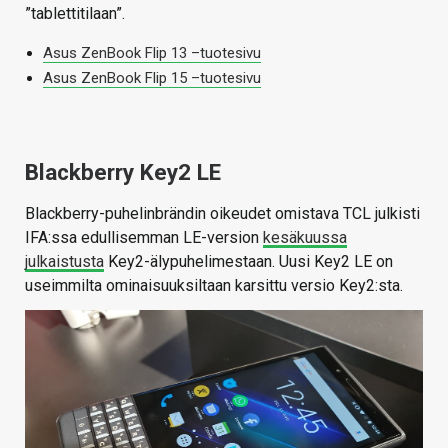
”tablettitilaan”.
Asus ZenBook Flip 13 –tuotesivu
Asus ZenBook Flip 15 –tuotesivu
Blackberry Key2 LE
Blackberry-puhelinbrändin oikeudet omistava TCL julkisti
IFA:ssa edullisemman LE-version
kesäkuussa
julkaistusta
Key2-älypuhelimestaan. Uusi Key2 LE on
useimmilta ominaisuuksiltaan karsittu versio Key2:sta.