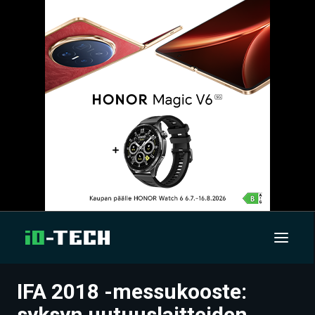
IFA 2018 -messukooste:
UUTISET
syksyn uutuuslaitteiden