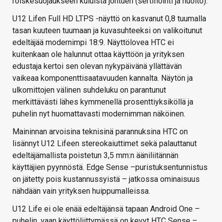
roiskesuojaukseen kuluista johtuen (sertifiointi ja huolto).
U12 Lifen Full HD LTPS -näyttö on kasvanut 0,8 tuumalla
tasan kuuteen tuumaan ja kuvasuhteeksi on valikoitunut
edeltäjää modernimpi 18:9. Näyttölovea HTC ei
kuitenkaan ole halunnut ottaa käyttöön ja yrityksen
edustaja kertoi sen olevan nykypäivänä yllättävän
vaikeaa komponenttisaatavuuden kannalta. Näytön ja
ulkomittojen välinen suhdeluku on parantunut
merkittävästi lähes kymmenellä prosenttiyksiköllä ja
puhelin nyt huomattavasti modernimman näköinen.
Maininnan arvoisina teknisinä parannuksina HTC on
lisännyt U12 Lifeen stereokaiuttimet sekä palauttanut
edeltäjämallista poistetun 3,5 mm:n ääniliitännän
käyttäjien pyynnöstä. Edge Sense –puristuksentunnistus
on jätetty pois kustannussyistä – jatkossa ominaisuus
nähdään vain yrityksen huippumalleissa.
U12 Life ei ole enää edeltäjänsä tapaan Android One –
puhelin, vaan käyttöliittymässä on kevyt HTC Sense –