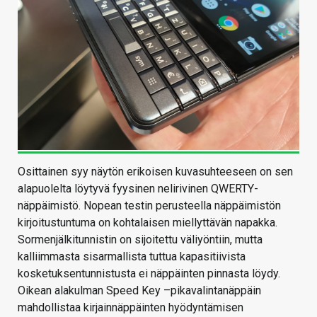
Osittainen syy näytön erikoisen kuvasuhteeseen on sen
alapuolelta löytyvä fyysinen nelirivinen QWERTY-
näppäimistö. Nopean testin perusteella näppäimistön
kirjoitustuntuma on kohtalaisen miellyttävän napakka.
Sormenjälkitunnistin on sijoitettu väliyöntiin, mutta
kalliimmasta sisarmallista tuttua kapasitiivista
kosketuksentunnistusta ei näppäinten pinnasta löydy.
Oikean alakulman Speed Key –pikavalintanäppäin
mahdollistaa kirjainnäppäinten hyödyntämisen