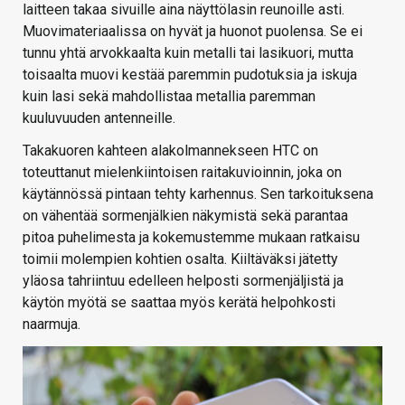
laitteen takaa sivuille aina näyttölasin reunoille asti.
Muovimateriaalissa on hyvät ja huonot puolensa. Se ei
tunnu yhtä arvokkaalta kuin metalli tai lasikuori, mutta
toisaalta muovi kestää paremmin pudotuksia ja iskuja
kuin lasi sekä mahdollistaa metallia paremman
kuuluvuuden antenneille.
Takakuoren kahteen alakolmannekseen HTC on
toteuttanut mielenkiintoisen raitakuvioinnin, joka on
käytännössä pintaan tehty karhennus. Sen tarkoituksena
on vähentää sormenjälkien näkymistä sekä parantaa
pitoa puhelimesta ja kokemustemme mukaan ratkaisu
toimii molempien kohtien osalta. Kiiltäväksi jätetty
yläosa tahriintuu edelleen helposti sormenjäljistä ja
käytön myötä se saattaa myös kerätä helpohkosti
naarmuja.