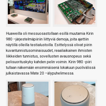
Huaweilla oli messuosastollaan esillä muutamia Kirin
980 –järjestelmäpiiriin liittyviä demoja, joita ajettiin
näytillä olleilla testialustoilla. Esittelyssä olivat piirin
kuvantunnistusominaisuudet, reaaliaikainen ihmisten
liikkeiden tunnistus, sovellusten avausnopeus sekä
pelisuorituskyky kahden pelin voimin. Kirin 980 -piiri
tullaan näkemään ensimmäisenä lokakuun puolivälissä
julkaistavassa Mate 20 –älypuhelimessa.