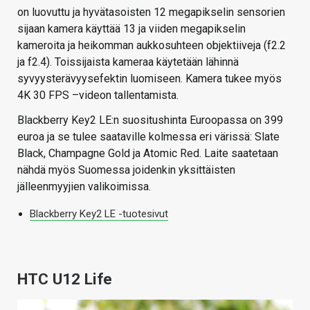
on luovuttu ja hyvätasoisten 12 megapikselin sensorien
sijaan kamera käyttää 13 ja viiden megapikselin
kameroita ja heikomman aukkosuhteen objektiiveja (f2.2
ja f2.4). Toissijaista kameraa käytetään lähinnä
syvyysterävyysefektin luomiseen. Kamera tukee myös
4K 30 FPS –videon tallentamista.
Blackberry Key2 LE:n suositushinta Euroopassa on 399
euroa ja se tulee saataville kolmessa eri värissä: Slate
Black, Champagne Gold ja Atomic Red. Laite saatetaan
nähdä myös Suomessa joidenkin yksittäisten
jälleenmyyjien valikoimissa.
Blackberry Key2 LE -tuotesivut
HTC U12 Life