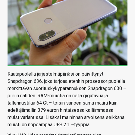
Rautapuolella järjestelmäpiiriksi on päivittynyt
Snapdragon 636, joka tarjoaa etenkin prosessoripuolella
merkittävän suorituskykyparannuksen Snapdragon 630 –
piiriin nähden. RAM-muistia on neljä gigatavua ja
tallennustilaa 64 Gt – toisin sanoen sama määrä kuin
edeltäjämallin 379 euron hintaisessa kalliimmassa
muistivariantissa. Lisäksi maininnan arvoisena seikkana
muisti on nopeampaa UFS 2.1 –tyyppiä.