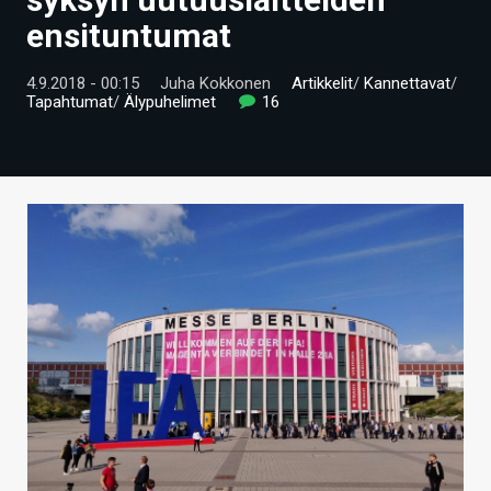
ARTIKKELIT
ensituntumat
VIDEOT
4.9.2018 - 00:15
Juha Kokkonen
Artikkelit
/
Kannettavat
/
Tapahtumat
/
Älypuhelimet
16
TECHBBS
TIETOA
HINTA.FI
KAUPPA
VAIHDA TEEMA
HAKU