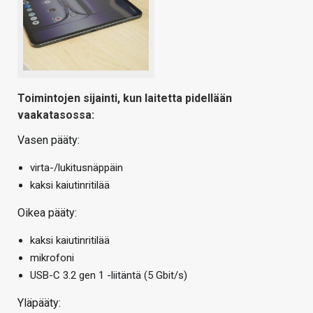
Toimintojen sijainti, kun laitetta pidellään
vaakatasossa:
Vasen pääty:
virta-/lukitusnäppäin
kaksi kaiutinritilää
Oikea pääty:
kaksi kaiutinritilää
mikrofoni
USB-C 3.2 gen 1 -liitäntä (5 Gbit/s)
Yläpääty: