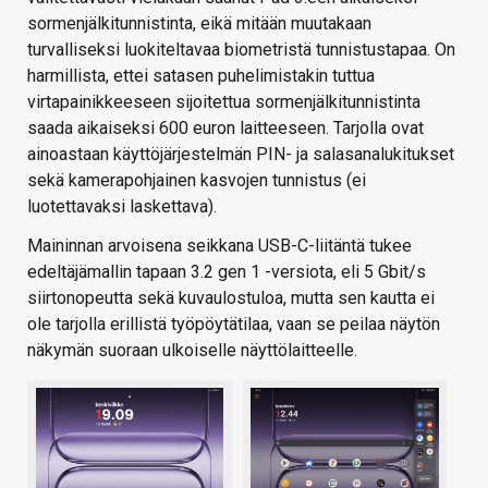
sormenjälkitunnistinta, eikä mitään muutakaan
turvalliseksi luokiteltavaa biometristä tunnistustapaa. On
harmillista, ettei satasen puhelimistakin tuttua
virtapainikkeeseen sijoitettua sormenjälkitunnistinta
saada aikaiseksi 600 euron laitteeseen. Tarjolla ovat
ainoastaan käyttöjärjestelmän PIN- ja salasanalukitukset
sekä kamerapohjainen kasvojen tunnistus (ei
luotettavaksi laskettava).
Maininnan arvoisena seikkana USB-C-liitäntä tukee
edeltäjämallin tapaan 3.2 gen 1 -versiota, eli 5 Gbit/s
siirtonopeutta sekä kuvaulostuloa, mutta sen kautta ei
ole tarjolla erillistä työpöytätilaa, vaan se peilaa näytön
näkymän suoraan ulkoiselle näyttölaitteelle.