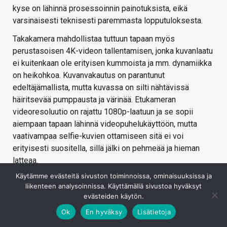
kyse on lähinnä prosessoinnin painotuksista, eikä
varsinaisesti teknisesti paremmasta lopputuloksesta.
Takakamera mahdollistaa tuttuun tapaan myös
perustasoisen 4K-videon tallentamisen, jonka kuvanlaatu
ei kuitenkaan ole erityisen kummoista ja mm. dynamiikka
on heikohkoa. Kuvanvakautus on parantunut
edeltäjämallista, mutta kuvassa on silti nähtävissä
häiritsevää pumppausta ja värinää. Etukameran
videoresoluutio on rajattu 1080p-laatuun ja se sopii
aiempaan tapaan lähinnä videopuhelukäyttöön, mutta
vaativampaa selfie-kuvien ottamiseen sitä ei voi
erityisesti suositella, sillä jälki on pehmeää ja hieman
latteaa.
Käytämme evästeitä sivuston toiminnoissa, ominaisuuksissa ja
liikenteen analysoinnissa. Käyttämällä sivustoa hyväksyt
evästeiden käytön.
Yhteenveto
Ok
En hyväksy
Lisätietoja