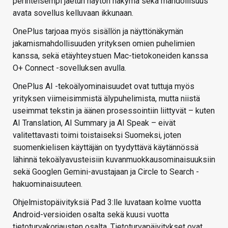
perinteisempi jaetun näytön näkymä sekä mahdollisuus
avata sovellus kelluvaan ikkunaan.
OnePlus tarjoaa myös sisällön ja näyttönäkymän
jakamismahdollisuuden yrityksen omien puhelimien
kanssa, sekä etäyhteystuen Mac-tietokoneiden kanssa
O+ Connect -sovelluksen avulla.
OnePlus AI -tekoälyominaisuudet ovat tuttuja myös
yrityksen viimeisimmistä älypuhelimista, mutta niistä
useimmat tekstin ja äänen prosessointiin liittyvät – kuten
AI Translation, AI Summary ja AI Speak – eivät
valitettavasti toimi toistaiseksi Suomeksi, joten
suomenkielisen käyttäjän on tyydyttävä käytännössä
lähinnä tekoälyavusteisiin kuvanmuokkausominaisuuksiin
sekä Googlen Gemini-avustajaan ja Circle to Search -
hakuominaisuuteen.
Ohjelmistopäivityksiä Pad 3:lle luvataan kolme vuotta
Android-versioiden osalta sekä kuusi vuotta
tietoturvakorjausten osalta. Tietoturvapäivitykset ovat