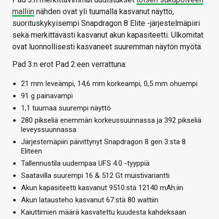
malliin
nähden ovat yli tuumalla kasvanut näyttö,
suorituskykyisempi Snapdragon 8 Elite -järjestelmäpiiri
sekä merkittävästi kasvanut akun kapasiteetti. Ulkomitat
ovat luonnollisesti kasvaneet suuremman näytön myötä.
Pad 3:n erot Pad 2:een verrattuna:
21 mm leveämpi, 14,6 mm korkeampi, 0,5 mm ohuempi
91 g painavampi
1,1 tuumaa suurempi näyttö
280 pikseliä enemmän korkeussuunnassa ja 392 pikseliä
leveyssuunnassa
Järjestemäpiiri päivittynyt Snapdragon 8 gen 3:sta 8
Eliteen
Tallennustila uudempaa UFS 4.0 -tyyppiä
Saatavilla suurempi 16 & 512 Gt muistivariantti
Akun kapasiteetti kasvanut 9510:stä 12140 mAh:iin
Akun latausteho kasvanut 67:stä 80 wattiin
Kaiuttimien määrä kasvatettu kuudesta kahdeksaan