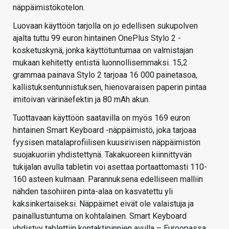
näppäimistökotelon.
Luovaan käyttöön tarjolla on jo edellisen sukupolven
ajalta tuttu 99 euron hintainen OnePlus Stylo 2 -
kosketuskynä, jonka käyttötuntumaa on valmistajan
mukaan kehitetty entistä luonnollisemmaksi. 15,2
grammaa painava Stylo 2 tarjoaa 16 000 painetasoa,
kallistuksentunnistuksen, hienovaraisen paperin pintaa
imitoivan värinäefektin ja 80 mAh akun.
Tuottavaan käyttöön saatavilla on myös 169 euron
hintainen Smart Keyboard -näppäimistö, joka tarjoaa
fyysisen matalaprofiilisen kuusirivisen näppäimistön
suojakuoriin yhdistettynä. Takakuoreen kiinnittyvän
tukijalan avulla tabletin voi asettaa portaattomasti 110-
160 asteen kulmaan. Parannuksena edelliseen malliin
nähden tasohiiren pinta-alaa on kasvatettu yli
kaksinkertaiseksi. Näppäimet eivät ole valaistuja ja
painallustuntuma on kohtalainen. Smart Keyboard
yhdistyy tablettiin kontaktipinnien avulla – Euroopassa