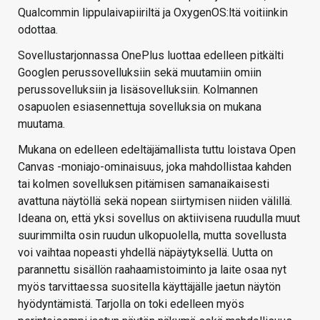
Qualcommin lippulaivapiiriltä ja OxygenOS:ltä voitiinkin
odottaa.
Sovellustarjonnassa OnePlus luottaa edelleen pitkälti
Googlen perussovelluksiin sekä muutamiin omiin
perussovelluksiin ja lisäsovelluksiin. Kolmannen
osapuolen esiasennettuja sovelluksia on mukana
muutama.
Mukana on edelleen edeltäjämallista tuttu loistava Open
Canvas -moniajo-ominaisuus, joka mahdollistaa kahden
tai kolmen sovelluksen pitämisen samanaikaisesti
avattuna näytöllä sekä nopean siirtymisen niiden välillä.
Ideana on, että yksi sovellus on aktiivisena ruudulla muut
suurimmilta osin ruudun ulkopuolella, mutta sovellusta
voi vaihtaa nopeasti yhdellä näpäytyksellä. Uutta on
parannettu sisällön raahaamistoiminto ja laite osaa nyt
myös tarvittaessa suositella käyttäjälle jaetun näytön
hyödyntämistä. Tarjolla on toki edelleen myös