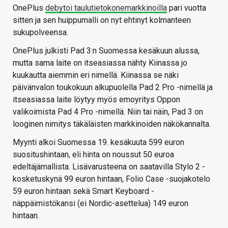
OnePlus
debytoi taulutietokonemarkkinoilla
pari vuotta
sitten ja sen huippumalli on nyt ehtinyt kolmanteen
sukupolveensa.
OnePlus julkisti Pad 3:n Suomessa kesäkuun alussa,
mutta sama laite on itseasiassa nähty Kiinassa jo
kuukautta aiemmin eri nimellä. Kiinassa se näki
päivänvalon toukokuun alkupuolella Pad 2 Pro -nimellä ja
itseasiassa laite löytyy myös emoyritys Oppon
valikoimista Pad 4 Pro -nimellä. Niin tai näin, Pad 3 on
looginen nimitys täkäläisten markkinoiden näkökannalta.
Myynti alkoi Suomessa 19. kesäkuuta 599 euron
suositushintaan, eli hinta on noussut 50 euroa
edeltäjämallista. Lisävarusteena on saatavilla Stylo 2 -
kosketuskynä 99 euron hintaan, Folio Case -suojakotelo
59 euron hintaan sekä Smart Keyboard -
näppäimistökansi (ei Nordic-asettelua) 149 euron
hintaan.