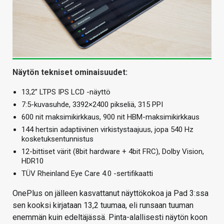
Näytön tekniset ominaisuudet:
13,2” LTPS IPS LCD -näyttö
7:5-kuvasuhde, 3392×2400 pikseliä, 315 PPI
600 nit maksimikirkkaus, 900 nit HBM-maksimikirkkaus
144 hertsin adaptiivinen virkistystaajuus, jopa 540 Hz
kosketuksentunnistus
12-bittiset värit (8bit hardware + 4bit FRC), Dolby Vision,
HDR10
TÜV Rheinland Eye Care 4.0 -sertifikaatti
OnePlus on jälleen kasvattanut näyttökokoa ja Pad 3:ssa
sen kooksi kirjataan 13,2 tuumaa, eli runsaan tuuman
enemmän kuin edeltäjässä. Pinta-alallisesti näytön koon