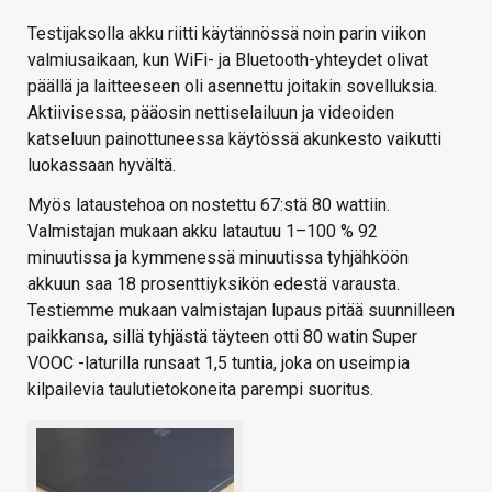
Testijaksolla akku riitti käytännössä noin parin viikon
valmiusaikaan, kun WiFi- ja Bluetooth-yhteydet olivat
päällä ja laitteeseen oli asennettu joitakin sovelluksia.
Aktiivisessa, pääosin nettiselailuun ja videoiden
katseluun painottuneessa käytössä akunkesto vaikutti
luokassaan hyvältä.
Myös lataustehoa on nostettu 67:stä 80 wattiin.
Valmistajan mukaan akku latautuu 1–100 % 92
minuutissa ja kymmenessä minuutissa tyhjähköön
akkuun saa 18 prosenttiyksikön edestä varausta.
Testiemme mukaan valmistajan lupaus pitää suunnilleen
paikkansa, sillä tyhjästä täyteen otti 80 watin Super
VOOC -laturilla runsaat 1,5 tuntia, joka on useimpia
kilpailevia taulutietokoneita parempi suoritus.