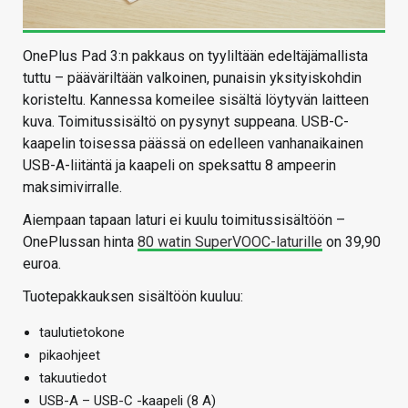
OnePlus Pad 3:n pakkaus on tyyliltään edeltäjämallista
tuttu – pääväriltään valkoinen, punaisin yksityiskohdin
koristeltu. Kannessa komeilee sisältä löytyvän laitteen
kuva. Toimitussisältö on pysynyt suppeana. USB-C-
kaapelin toisessa päässä on edelleen vanhanaikainen
USB-A-liitäntä ja kaapeli on speksattu 8 ampeerin
maksimivirralle.
Aiempaan tapaan laturi ei kuulu toimitussisältöön –
OnePlussan hinta
80 watin SuperVOOC-laturille
on 39,90
euroa.
Tuotepakkauksen sisältöön kuuluu:
taulutietokone
pikaohjeet
takuutiedot
USB-A – USB-C -kaapeli (8 A)