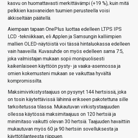
kasvu on huomattavasti merkittävämpi (+19 %), kuin mitä
pelkkien kasvaneiden tuumien perusteella voisi
äkkiseltään päätellä.
Aiempaan tapaan OnePlus luottaa edelleen LTPS IPS
LCD -tekniikkaan, eli Applen ja Samsungin kalliimpien
mallien OLED-näytöistä voi tässä hintaluokassa edelleen
vain haaveilla. Kuvasuhde on myös edelleen sama 7:5,
joka valmistajan mukaan sopii monipuolisesti
kaikenlaiseen käyttöön pysty- ja vaaka-asennossa ja
omien kokemusteni mukaan se vaikuttaa hyvältä
kompromissilta.
Maksimivirkistystaajuus on pysynyt 144 hertsissä, joka
on tosin käytettävissä lähinnä erikseen pakotettuna sille
tarkoitetussa tilassa. Mukautuvan virkistystaajuuden
ollessa käytössä maksimitaajuus on 120 hertsiä ja
minimitaso vaikutti olevan 30 hertsiä. Taajuuden havaittiin
mukautuvan myös 60 ja 90 hertsiin sovelluksesta ja
käyttötilanteesta riippuen.