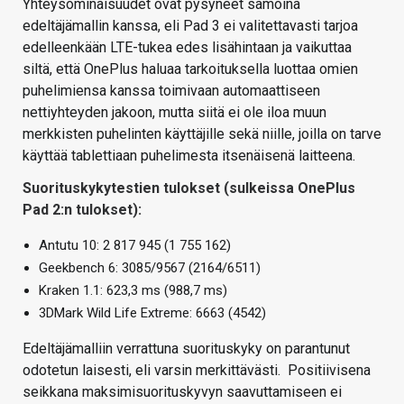
Yhteysominaisuudet ovat pysyneet samoina
edeltäjämallin kanssa, eli Pad 3 ei valitettavasti tarjoa
edelleenkään LTE-tukea edes lisähintaan ja vaikuttaa
siltä, että OnePlus haluaa tarkoituksella luottaa omien
puhelimiensa kanssa toimivaan automaattiseen
nettiyhteyden jakoon, mutta siitä ei ole iloa muun
merkkisten puhelinten käyttäjille sekä niille, joilla on tarve
käyttää tablettiaan puhelimesta itsenäisenä laitteena.
Suorituskykytestien tulokset (sulkeissa OnePlus
Pad 2:n tulokset):
Antutu 10: 2 817 945 (1 755 162)
Geekbench 6: 3085/9567 (2164/6511)
Kraken 1.1: 623,3 ms (988,7 ms)
3DMark Wild Life Extreme: 6663 (4542)
Edeltäjämalliin verrattuna suorituskyky on parantunut
odotetun laisesti, eli varsin merkittävästi. Positiivisena
seikkana maksimisuorituskyvyn saavuttamiseen ei