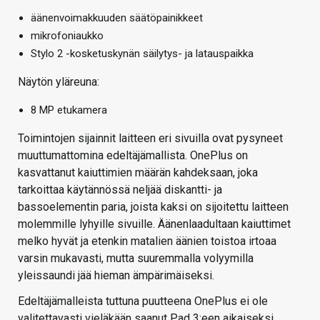
äänenvoimakkuuden säätöpainikkeet
mikrofoniaukko
Stylo 2 -kosketuskynän säilytys- ja latauspaikka
Näytön yläreuna:
8 MP etukamera
Toimintojen sijainnit laitteen eri sivuilla ovat pysyneet
muuttumattomina edeltäjämallista. OnePlus on
kasvattanut kaiuttimien määrän kahdeksaan, joka
tarkoittaa käytännössä neljää diskantti- ja
bassoelementin paria, joista kaksi on sijoitettu laitteen
molemmille lyhyille sivuille. Äänenlaadultaan kaiuttimet
melko hyvät ja etenkin matalien äänien toistoa irtoaa
varsin mukavasti, mutta suuremmalla volyymilla
yleissaundi jää hieman ämpärimäiseksi.
Edeltäjämalleista tuttuna puutteena OnePlus ei ole
valitettavasti vieläkään saanut Pad 3:een aikaiseksi