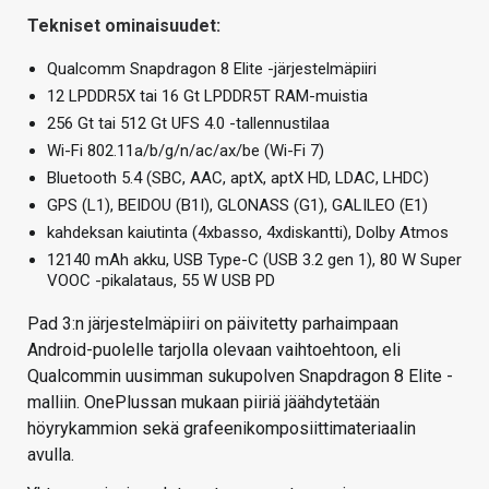
Tekniset ominaisuudet:
Qualcomm Snapdragon 8 Elite -järjestelmäpiiri
12 LPDDR5X tai 16 Gt LPDDR5T RAM-muistia
256 Gt tai 512 Gt UFS 4.0 -tallennustilaa
Wi-Fi 802.11a/b/g/n/ac/ax/be (Wi-Fi 7)
Bluetooth 5.4 (SBC, AAC, aptX, aptX HD, LDAC, LHDC)
GPS (L1), BEIDOU (B1I), GLONASS (G1), GALILEO (E1)
kahdeksan kaiutinta (4xbasso, 4xdiskantti), Dolby Atmos
12140 mAh akku, USB Type-C (USB 3.2 gen 1), 80 W Super
VOOC -pikalataus, 55 W USB PD
Pad 3:n järjestelmäpiiri on päivitetty parhaimpaan
Android-puolelle tarjolla olevaan vaihtoehtoon, eli
Qualcommin uusimman sukupolven Snapdragon 8 Elite -
malliin. OnePlussan mukaan piiriä jäähdytetään
höyrykammion sekä grafeenikomposiittimateriaalin
avulla.