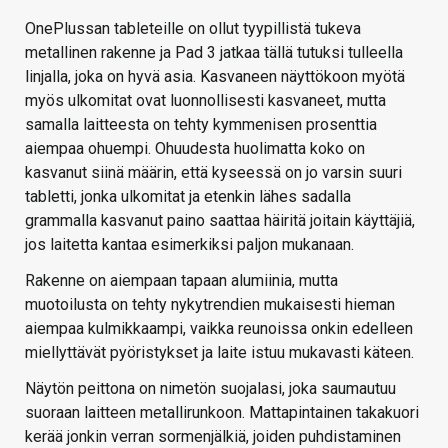
OnePlussan tableteille on ollut tyypillistä tukeva
metallinen rakenne ja Pad 3 jatkaa tällä tutuksi tulleella
linjalla, joka on hyvä asia. Kasvaneen näyttökoon myötä
myös ulkomitat ovat luonnollisesti kasvaneet, mutta
samalla laitteesta on tehty kymmenisen prosenttia
aiempaa ohuempi. Ohuudesta huolimatta koko on
kasvanut siinä määrin, että kyseessä on jo varsin suuri
tabletti, jonka ulkomitat ja etenkin lähes sadalla
grammalla kasvanut paino saattaa häiritä joitain käyttäjiä,
jos laitetta kantaa esimerkiksi paljon mukanaan.
Rakenne on aiempaan tapaan alumiinia, mutta
muotoilusta on tehty nykytrendien mukaisesti hieman
aiempaa kulmikkaampi, vaikka reunoissa onkin edelleen
miellyttävät pyöristykset ja laite istuu mukavasti käteen.
Näytön peittona on nimetön suojalasi, joka saumautuu
suoraan laitteen metallirunkoon. Mattapintainen takakuori
kerää jonkin verran sormenjälkiä, joiden puhdistaminen