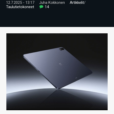
12.7.2025 - 13:17
Juha Kokkonen
Artikkelit
/
ARTIKKELIT
Taulutietokoneet
14
VIDEOT
TECHBBS
TIETOA
HINTA.FI
KAUPPA
VAIHDA TEEMA
HAKU