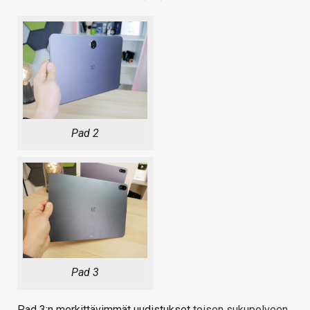
Pad 2
Pad 3
Pad 3:n merkittävimmät uudistukset
toisen sukupolveen