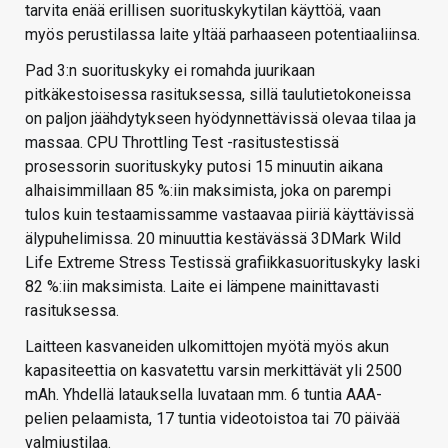
tarvita enää erillisen suorituskykytilan käyttöä, vaan
myös perustilassa laite yltää parhaaseen potentiaaliinsa.
Pad 3:n suorituskyky ei romahda juurikaan
pitkäkestoisessa rasituksessa, sillä taulutietokoneissa
on paljon jäähdytykseen hyödynnettävissä olevaa tilaa ja
massaa. CPU Throttling Test -rasitustestissä
prosessorin suorituskyky putosi 15 minuutin aikana
alhaisimmillaan 85 %:iin maksimista, joka on parempi
tulos kuin testaamissamme vastaavaa piiriä käyttävissä
älypuhelimissa. 20 minuuttia kestävässä 3DMark Wild
Life Extreme Stress Testissä grafiikkasuorituskyky laski
82 %:iin maksimista. Laite ei lämpene mainittavasti
rasituksessa.
Laitteen kasvaneiden ulkomittojen myötä myös akun
kapasiteettia on kasvatettu varsin merkittävät yli 2500
mAh. Yhdellä latauksella luvataan mm. 6 tuntia AAA-
pelien pelaamista, 17 tuntia videotoistoa tai 70 päivää
valmiustilaa.