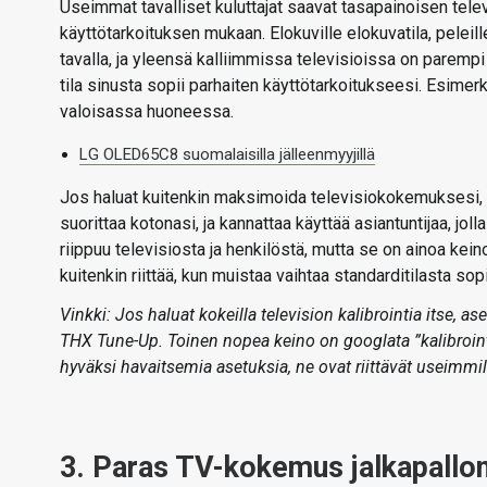
Useimmat tavalliset kuluttajat saavat tasapainoisen tele
käyttötarkoituksen mukaan. Elokuville elokuvatila, peleille 
tavalla, ja yleensä kalliimmissa televisioissa on parempi e
tila sinusta sopii parhaiten käyttötarkoitukseesi. Esimerki
valoisassa huoneessa.
LG OLED65C8 suomalaisilla jälleenmyyjillä
Jos haluat kuitenkin maksimoida televisiokokemuksesi, ka
suorittaa kotonasi, ja kannattaa käyttää asiantuntijaa, j
riippuu televisiosta ja henkilöstä, mutta se on ainoa kei
kuitenkin riittää, kun muistaa vaihtaa standarditilasta sop
Vinkki: Jos haluat kokeilla television kalibrointia itse, a
THX Tune-Up. Toinen nopea keino on googlata ”kalibroint
hyväksi havaitsemia asetuksia, ne ovat riittävät useimmill
3. Paras TV-kokemus jalkapallo