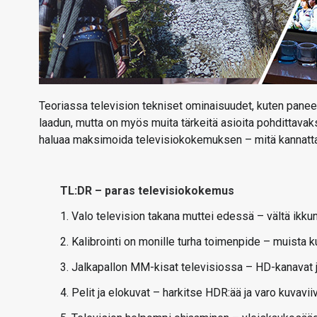
Teoriassa television tekniset ominaisuudet, kuten pane
laadun, mutta on myös muita tärkeitä asioita pohdittavak
haluaa maksimoida televisiokokemuksen – mitä kannattaa
TL:DR – paras televisiokokemus
1. Valo television takana muttei edessä – vältä ikku
2. Kalibrointi on monille turha toimenpide – muista ku
3. Jalkapallon MM-kisat televisiossa – HD-kanavat ja 
4. Pelit ja elokuvat – harkitse HDR:ää ja varo kuvavii