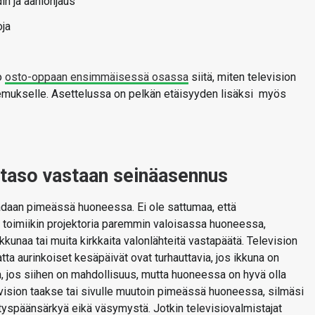
in ja ääniohjaus
oja
o
osto-oppaan ensimmäisessä osassa
siitä, miten television
okemukselle. Asettelussa on pelkän etäisyyden lisäksi myös
-taso vastaan seinäasennus
adaan pimeässä huoneessa. Ei ole sattumaa, että
 toimiikin projektoria paremmin valoisassa huoneessa,
ikkunaa tai muita kirkkaita valonlähteitä vastapäätä. Television
ta aurinkoiset kesäpäivät ovat turhauttavia, jos ikkuna on
 jos siihen on mahdollisuus, mutta huoneessa on hyvä olla
elevision taakse tai sivulle muutoin pimeässä huoneessa, silmäsi
ityspäänsärkyä eikä väsymystä. Jotkin televisiovalmistajat