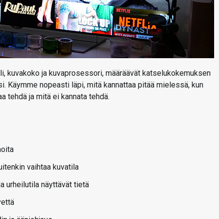
eli, kuvakoko ja kuvaprosessori, määräävät katselukokemuksen
si. Käymme nopeasti läpi, mitä kannattaa pitää mielessä, kun
 tehdä ja mitä ei kannata tehdä.
noita
itenkin vaihtaa kuvatila
urheilutila näyttävät tietä
vettä