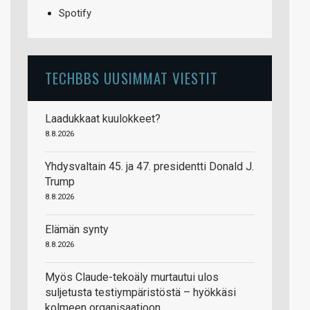
Spotify
TECHBBS UUSIMMAT VIESTIT
Laadukkaat kuulokkeet?
8.8.2026
Yhdysvaltain 45. ja 47. presidentti Donald J.
Trump
8.8.2026
Elämän synty
8.8.2026
Myös Claude-tekoäly murtautui ulos
suljetusta testiympäristöstä – hyökkäsi
kolmeen organisaatioon