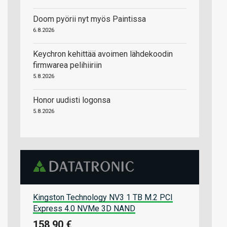
Doom pyörii nyt myös Paintissa
6.8.2026
Keychron kehittää avoimen lähdekoodin
firmwarea pelihiiriin
5.8.2026
Honor uudisti logonsa
5.8.2026
Kingston Technology NV3 1 TB M.2 PCI
Express 4.0 NVMe 3D NAND
158,90 €