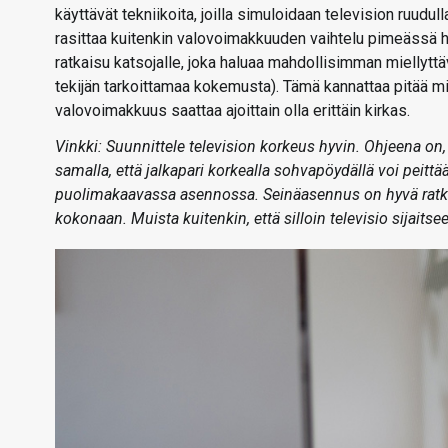
käyttävät tekniikoita, joilla simuloidaan television ruudu
rasittaa kuitenkin valovoimakkuuden vaihtelu pimeässä 
ratkaisu katsojalle, joka haluaa mahdollisimman miellytt
tekijän tarkoittamaa kokemusta). Tämä kannattaa pitää 
valovoimakkuus saattaa ajoittain olla erittäin kirkas.
Vinkki: Suunnittele television korkeus hyvin. Ohjeena on
samalla, että jalkapari korkealla sohvapöydällä voi peit
puolimakaavassa asennossa. Seinäasennus on hyvä ratkaisu
kokonaan. Muista kuitenkin, että silloin televisio sijaits