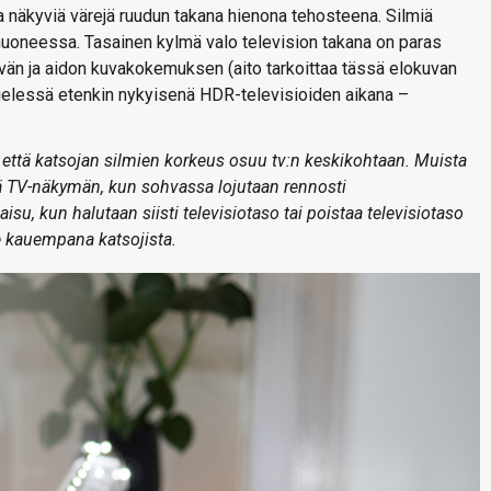
lla näkyviä värejä ruudun takana hienona tehosteena. Silmiä
huoneessa. Tasainen kylmä valo television takana on paras
ävän ja aidon kuvakokemuksen (aito tarkoittaa tässä elokuvan
mielessä etenkin nykyisenä HDR-televisioiden aikana –
, että katsojan silmien korkeus osuu tv:n keskikohtaan. Muista
tää TV-näkymän, kun sohvassa lojutaan rennosti
, kun halutaan siisti televisiotaso tai poistaa televisiotaso
ee kauempana katsojista.