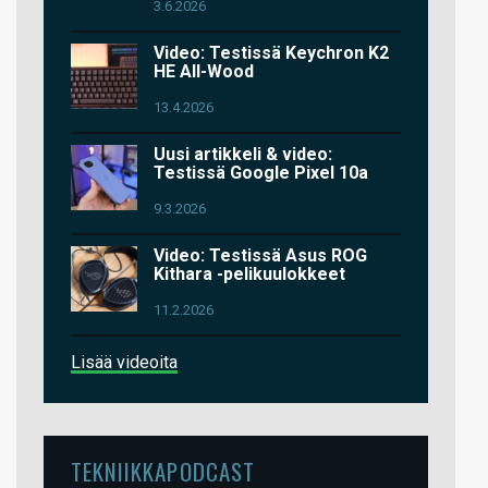
3.6.2026
Video: Testissä Keychron K2
HE All-Wood
13.4.2026
Uusi artikkeli & video:
Testissä Google Pixel 10a
9.3.2026
Video: Testissä Asus ROG
Kithara -pelikuulokkeet
11.2.2026
Lisää videoita
TEKNIIKKAPODCAST