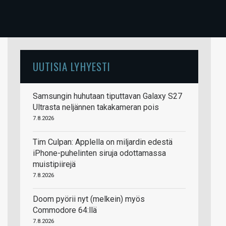
UUTISIA LYHYESTI
Samsungin huhutaan tiputtavan Galaxy S27
Ultrasta neljännen takakameran pois
7.8.2026
Tim Culpan: Applella on miljardin edestä
iPhone-puhelinten siruja odottamassa
muistipiirejä
7.8.2026
Doom pyörii nyt (melkein) myös
Commodore 64:llä
7.8.2026