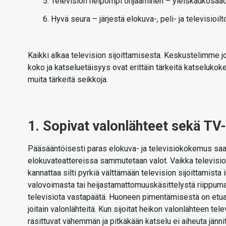
5. Television helpompi ohjaaminen – yleiskaukosääd
6. Hyvä seura – järjestä elokuva-, peli- ja televisioilt
Kaikki alkaa television sijoittamisesta. Keskustelimme j
koko ja katseluetäisyys ovat erittäin tärkeitä katseluk
muita tärkeitä seikkoja.
1. Sopivat valonlähteet sekä TV
Pääsääntöisesti paras elokuva- ja televisiokokemus sa
elokuvateattereissa sammutetaan valot. Vaikka televisio
kannattaa silti pyrkiä välttämään television sijoittamista 
valovoimasta tai heijastamattomuuskäsittelystä riippumat
televisiota vastapäätä. Huoneen pimentämisestä on etua,
joitain valonlähteitä. Kun sijoitat heikon valonlähteen t
rasittuvat vähemmän ja pitkäkään katselu ei aiheuta jänn