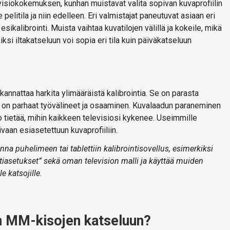
visiokokemuksen, kunhan muistavat valita sopivan kuvaprofiilin
pelitila ja niin edelleen. Eri valmistajat paneutuvat asiaan eri
sikalibrointi. Muista vaihtaa kuvatilojen välillä ja kokeile, mikä
ksi iltakatseluun voi sopia eri tila kuin päiväkatseluun
nnattaa harkita ylimääräistä kalibrointia. Se on parasta
olla on parhaat työvälineet ja osaaminen. Kuvalaadun paraneminen
no tietää, mihin kaikkeen televisiosi kykenee. Useimmille
ivaan esiasetettuun kuvaprofiiliin.
senna puhelimeen tai tablettiin kalibrointisovellus, esimerkiksi
iasetukset” sekä oman television malli ja käyttää muiden
e katsojille.
n MM-kisojen katseluun?