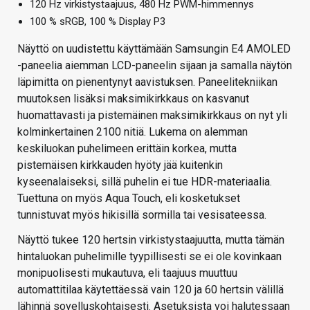
120 Hz virkistystaajuus, 480 Hz PWM-himmennys
100 % sRGB, 100 % Display P3
Näyttö on uudistettu käyttämään Samsungin E4 AMOLED
-paneelia aiemman LCD-paneelin sijaan ja samalla näytön
läpimitta on pienentynyt aavistuksen. Paneelitekniikan
muutoksen lisäksi maksimikirkkaus on kasvanut
huomattavasti ja pistemäinen maksimikirkkaus on nyt yli
kolminkertainen 2100 nitiä. Lukema on alemman
keskiluokan puhelimeen erittäin korkea, mutta
pistemäisen kirkkauden hyöty jää kuitenkin
kyseenalaiseksi, sillä puhelin ei tue HDR-materiaalia.
Tuettuna on myös Aqua Touch, eli kosketukset
tunnistuvat myös hikisillä sormilla tai vesisateessa.
Näyttö tukee 120 hertsin virkistystaajuutta, mutta tämän
hintaluokan puhelimille tyypillisesti se ei ole kovinkaan
monipuolisesti mukautuva, eli taajuus muuttuu
automattitilaa käytettäessä vain 120 ja 60 hertsin välillä
lähinnä sovelluskohtaisesti. Asetuksista voi halutessaan