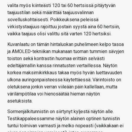
valita myös kiinteästi 120 tai 60 hertsissä pitäytyvän
taajuustilan sekä määrittää taajuusvalinnan
sovelluskohtaisesti. Poikkeuksena peleissä
virkistystaajuus rajoittuu jostain syystä aina 60 hertsiin,
vaikka taajuus olisi valittu sitä varten 120 hertsiksi.
Kuvanlaatu on tämän hintaluokan puhelimeen kelpo tasoa
ja AMOLED-tekniikan mukanaan tuoman tummien sävyjen
toiston sekä kontrastin huomaa erittäin selvästi
edeltäjämallin kanssa rinnatusten vertaillessa. Näytön
korkea maksimikirkkaus takaa myös hyvän luettavuuden
ulkona auringonpaisteessa käytettäessä. Värintoisto on
oletuksena jonkin verran viileään päin kallellaan, mutta
värilämpötilaa voi hienosäätää hieman näytön
asetuksista.
Sormenjälkitunnistin on siirtynyt kyljestä näytön alle.
Testikappaleessamme näytön alainen optinen tunnistin
tuntui toimivan varmasti ja melko nopeasti (vaikkakaan ei