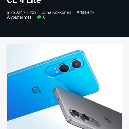
ARTIKKELIT
3.7.2024 - 17:29
Juha Kokkonen
Artikkelit
/
Älypuhelimet
6
VIDEOT
TECHBBS
TIETOA
HINTA.FI
KAUPPA
VAIHDA TEEMA
HAKU