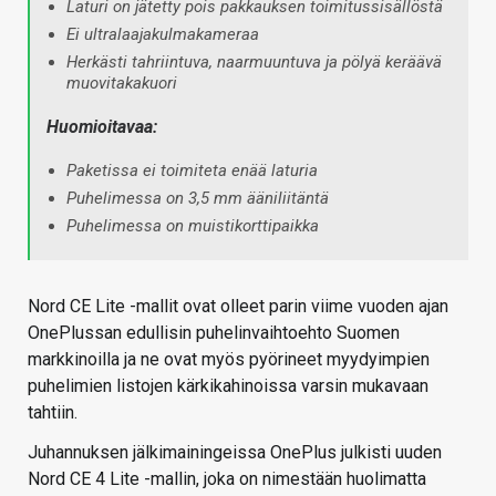
Laturi on jätetty pois pakkauksen toimitussisällöstä
Ei ultralaajakulmakameraa
Herkästi tahriintuva, naarmuuntuva ja pölyä keräävä
muovitakakuori
Huomioitavaa:
Paketissa ei toimiteta enää laturia
Puhelimessa on 3,5 mm ääniliitäntä
Puhelimessa on muistikorttipaikka
Nord CE Lite -mallit ovat olleet parin viime vuoden ajan
OnePlussan edullisin puhelinvaihtoehto Suomen
markkinoilla ja ne ovat myös pyörineet myydyimpien
puhelimien listojen kärkikahinoissa varsin mukavaan
tahtiin.
Juhannuksen jälkimainingeissa OnePlus julkisti uuden
Nord CE 4 Lite -mallin, joka on nimestään huolimatta