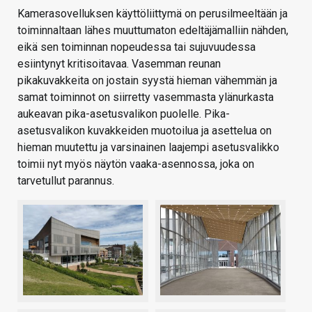
Kamerasovelluksen käyttöliittymä on perusilmeeltään ja
toiminnaltaan lähes muuttumaton edeltäjämalliin nähden,
eikä sen toiminnan nopeudessa tai sujuvuudessa
esiintynyt kritisoitavaa. Vasemman reunan
pikakuvakkeita on jostain syystä hieman vähemmän ja
samat toiminnot on siirretty vasemmasta ylänurkasta
aukeavan pika-asetusvalikon puolelle. Pika-
asetusvalikon kuvakkeiden muotoilua ja asettelua on
hieman muutettu ja varsinainen laajempi asetusvalikko
toimii nyt myös näytön vaaka-asennossa, joka on
tarvetullut parannus.