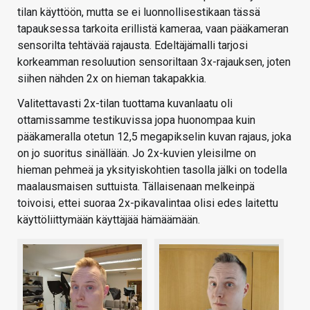
tilan käyttöön, mutta se ei luonnollisestikaan tässä
tapauksessa tarkoita erillistä kameraa, vaan pääkameran
sensorilta tehtävää rajausta. Edeltäjämalli tarjosi
korkeamman resoluution sensoriltaan 3x-rajauksen, joten
siihen nähden 2x on hieman takapakkia.
Valitettavasti 2x-tilan tuottama kuvanlaatu oli
ottamissamme testikuvissa jopa huonompaa kuin
pääkameralla otetun 12,5 megapikselin kuvan rajaus, joka
on jo suoritus sinällään. Jo 2x-kuvien yleisilme on
hieman pehmeä ja yksityiskohtien tasolla jälki on todella
maalausmaisen suttuista. Tällaisenaan melkeinpä
toivoisi, ettei suoraa 2x-pikavalintaa olisi edes laitettu
käyttöliittymään käyttäjää hämäämään.