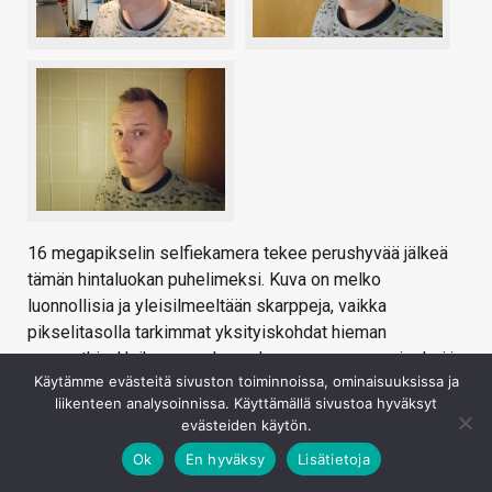
16 megapikselin selfiekamera tekee perushyvää jälkeä
tämän hintaluokan puhelimeksi. Kuva on melko
luonnollisia ja yleisilmeeltään skarppeja, vaikka
pikselitasolla tarkimmat yksityiskohdat hieman
uupuvatkin. Heikossa valossa kuva menee puuroiseksi ja
Käytämme evästeitä sivuston toiminnoissa, ominaisuuksissa ja
väreiltään hailakaksi, jos ei näyttöä hyödyntävä apuvalo
liikenteen analysoinnissa. Käyttämällä sivustoa hyväksyt
ole käytössä.
evästeiden käytön.
Ok
En hyväksy
Lisätietoja