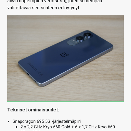
aivan nopeimpien veroisesti), joten suurempaa
valitettavaa sen suhteen ei löytynyt.
Tekniset ominaisuudet:
Snapdragon 695 5G -järjestelmäpiiri
2 x 2,2 GHz Kryo 660 Gold + 6 x 1,7 GHz Kryo 660