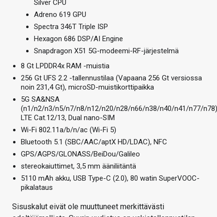
Silver CPU
Adreno 619 GPU
Spectra 346T Triple ISP
Hexagon 686 DSP/AI Engine
Snapdragon X51 5G-modeemi-RF-järjestelmä
8 Gt LPDDR4x RAM -muistia
256 Gt UFS 2.2 -tallennustilaa (Vapaana 256 Gt versiossa
noin 231,4 Gt), microSD-muistikorttipaikka
5G SA&NSA
(n1/n2/n3/n5/n7/n8/n12/n20/n28/n66/n38/n40/n41/n77/n78)
LTE Cat.12/13, Dual nano-SIM
Wi-Fi 802.11a/b/n/ac (Wi-Fi 5)
Bluetooth 5.1 (SBC/AAC/aptX HD/LDAC), NFC
GPS/AGPS/GLONASS/BeiDou/Galileo
stereokaiuttimet, 3,5 mm ääniliitäntä
5110 mAh akku, USB Type-C (2.0), 80 watin SuperVOOC-
pikalataus
Sisuskalut eivät ole muuttuneet merkittävästi