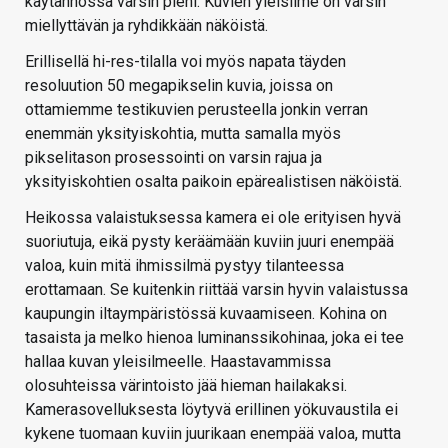
käytännössä varsin pieni. Kuvien yleisilme on varsin
miellyttävän ja ryhdikkään näköistä.
Erillisellä hi-res-tilalla voi myös napata täyden
resoluution 50 megapikselin kuvia, joissa on
ottamiemme testikuvien perusteella jonkin verran
enemmän yksityiskohtia, mutta samalla myös
pikselitason prosessointi on varsin rajua ja
yksityiskohtien osalta paikoin epärealistisen näköistä.
Heikossa valaistuksessa kamera ei ole erityisen hyvä
suoriutuja, eikä pysty keräämään kuviin juuri enempää
valoa, kuin mitä ihmissilmä pystyy tilanteessa
erottamaan. Se kuitenkin riittää varsin hyvin valaistussa
kaupungin iltaympäristössä kuvaamiseen. Kohina on
tasaista ja melko hienoa luminanssikohinaa, joka ei tee
hallaa kuvan yleisilmeelle. Haastavammissa
olosuhteissa värintoisto jää hieman hailakaksi.
Kamerasovelluksesta löytyvä erillinen yökuvaustila ei
kykene tuomaan kuviin juurikaan enempää valoa, mutta