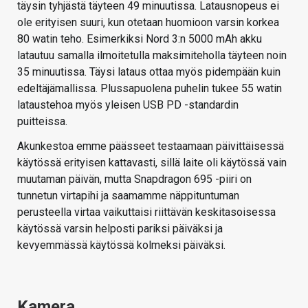
täysin tyhjästä täyteen 49 minuutissa. Latausnopeus ei
ole erityisen suuri, kun otetaan huomioon varsin korkea
80 watin teho. Esimerkiksi Nord 3:n 5000 mAh akku
latautuu samalla ilmoitetulla maksimiteholla täyteen noin
35 minuutissa. Täysi lataus ottaa myös pidempään kuin
edeltäjämallissa. Plussapuolena puhelin tukee 55 watin
lataustehoa myös yleisen USB PD -standardin
puitteissa.
Akunkestoa emme päässeet testaamaan päivittäisessä
käytössä erityisen kattavasti, sillä laite oli käytössä vain
muutaman päivän, mutta Snapdragon 695 -piiri on
tunnetun virtapihi ja saamamme näppituntuman
perusteella virtaa vaikuttaisi riittävän keskitasoisessa
käytössä varsin helposti pariksi päiväksi ja
kevyemmässä käytössä kolmeksi päiväksi.
Kamera