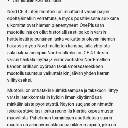
Valmistajan kotimaa: Kiina
Nord CE 4 Liten muotoilu on muuttunut varsin paljon
edeltäjämalliin verrattuna ja myös positiivisena seikkana
ulkomitat ovat hieman pienentyneet. OnePlussan
muotoilulinja on ollut historiallisesti paikoin varsin
heittelevää ja punainen lanka vaikuttaisi olevan hieman
hukassa myös Nord-malliston kanssa, sillä yhteistä
sukunäköä aiempiin Nord-malleihin on CE 4 Litestä
varsin hankala löytää ja viimevuotisten Nord-mallien
kahden erillisen pyöreän takakamerasaarekkeen
muotoilusuuntaus vaikuttaisikin jäävän yhden kerran
villitykseksi.
Muotoilu on entistäkin kulmikkaampaa ja takakuori liittyy
varsin laatikkomaisiin kylkiin ilman käytännössä
minkäänlaista pyöristystä. Näytön suojana on nimetön
iskunkestävä lasi, jonka reunoilla kiertää kapea musta
muovilista. Puhelimen toimintojen asettelussa suurin
muutos on äänenvoimakkuuspainikkeen sijainti, joka on