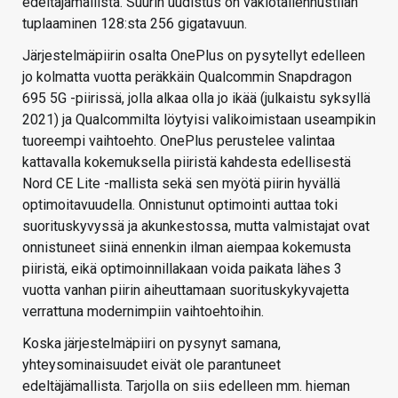
edeltäjämallista. Suurin uudistus on vakiotallennustilan
tuplaaminen 128:sta 256 gigatavuun.
Järjestelmäpiirin osalta OnePlus on pysytellyt edelleen
jo kolmatta vuotta peräkkäin Qualcommin Snapdragon
695 5G -piirissä, jolla alkaa olla jo ikää (julkaistu syksyllä
2021) ja Qualcommilta löytyisi valikoimistaan useampikin
tuoreempi vaihtoehto. OnePlus perustelee valintaa
kattavalla kokemuksella piiristä kahdesta edellisestä
Nord CE Lite -mallista sekä sen myötä piirin hyvällä
optimoitavuudella. Onnistunut optimointi auttaa toki
suorituskyvyssä ja akunkestossa, mutta valmistajat ovat
onnistuneet siinä ennenkin ilman aiempaa kokemusta
piiristä, eikä optimoinnillakaan voida paikata lähes 3
vuotta vanhan piirin aiheuttamaan suorituskykyvajetta
verrattuna modernimpiin vaihtoehtoihin.
Koska järjestelmäpiiri on pysynyt samana,
yhteysominaisuudet eivät ole parantuneet
edeltäjämallista. Tarjolla on siis edelleen mm. hieman