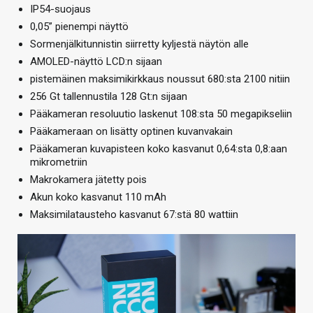
IP54-suojaus
0,05” pienempi näyttö
Sormenjälkitunnistin siirretty kyljestä näytön alle
AMOLED-näyttö LCD:n sijaan
pistemäinen maksimikirkkaus noussut 680:sta 2100 nitiin
256 Gt tallennustila 128 Gt:n sijaan
Pääkameran resoluutio laskenut 108:sta 50 megapikseliin
Pääkameraan on lisätty optinen kuvanvakain
Pääkameran kuvapisteen koko kasvanut 0,64:sta 0,8:aan
mikrometriin
Makrokamera jätetty pois
Akun koko kasvanut 110 mAh
Maksimilatausteho kasvanut 67:stä 80 wattiin