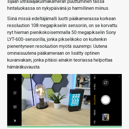
sijaan ultralaajakulmakameran puuttuminen tässä
hintaluokassa on nykypäivänä jo harmillinen miinus.
Siinä missä edeltäjämalli luotti pääkamerassa korkean
resoluution 108 megapikselin sensoriin, on se korvattu
nyt hieman pienikokoisemmalla 50 megapikselin Sony
LYT-600-sensorilla, jonka pikselikoko on kuitenkin
pienentyneen resoluution myötä suurempi. Uutena
ominaisuutena pääkameraan on lisätty optinen
kuvanvakain, jonka pitäisi ainakin teoriassa helpottaa
hämäräkuvausta.