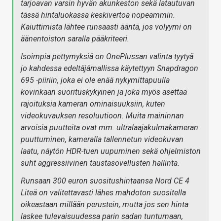
tarjoavan varsin hyvän akunkeston sekä latautuvan
tässä hintaluokassa keskivertoa nopeammin.
Kaiuttimista lähtee runsaasti ääntä, jos volyymi on
äänentoiston saralla pääkriteeri.
Isoimpia pettymyksiä on OnePlussan valinta tyytyä
jo kahdessa edeltäjämallissa käytettyyn Snapdragon
695 -piiriin, joka ei ole enää nykymittapuulla
kovinkaan suorituskykyinen ja joka myös asettaa
rajoituksia kameran ominaisuuksiin, kuten
videokuvauksen resoluutioon. Muita maininnan
arvoisia puutteita ovat mm. ultralaajakulmakameran
puuttuminen, kameralla tallennetun videokuvan
laatu, näytön HDR-tuen uupuminen sekä ohjelmiston
suht aggressiivinen taustasovellusten hallinta.
Runsaan 300 euron suositushintaansa Nord CE 4
Liteä on valitettavasti lähes mahdoton suositella
oikeastaan millään perustein, mutta jos sen hinta
laskee tulevaisuudessa parin sadan tuntumaan,