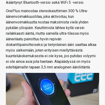
ikääntynyt Bluetooth-versio sekä WiFi 5 -versio.
OnePlus mainostaa stereokaiuttimien 300 % Ultra-
äänenvoimakkuustilaa, joka aktivoituu, kun
äänenvoimakkuutta nostaa maksimista vielä yhden
pykälän ylöspäin. Kaiuttimista lähtee kyllä varsin
railakkaasti ääntä, mutta samalla ultra-tilassa myös
äänenlaatu painottuu hyvin repivän
diskanttipainotteiseksi ja tietynlainen ääni saattaa alkaa
myös särkemään, joten erityisen miellyttävästä
kuuntelukokemuksesta ei ole kyse, jos puhdas volyymi
ei ole ainoa asia jota haetaan. Alapäädyssä on myös
edeltäjämallin tapaan 3,5 mm analoginen ääniliitäntä.