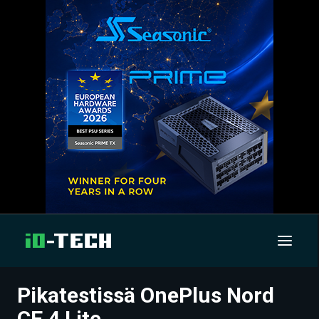
Pikatestissä OnePlus Nord
UUTISET
CE 4 Lite