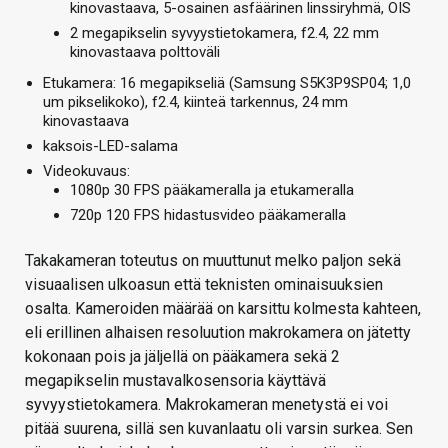
kinovastaava, 5-osainen asfäärinen linssiryhmä, OIS
2 megapikselin syvyystietokamera, f2.4, 22 mm
kinovastaava polttoväli
Etukamera: 16 megapikseliä (Samsung S5K3P9SP04; 1,0
um pikselikoko), f2.4, kiinteä tarkennus, 24 mm
kinovastaava
kaksois-LED-salama
Videokuvaus:
1080p 30 FPS pääkameralla ja etukameralla
720p 120 FPS hidastusvideo pääkameralla
Takakameran toteutus on muuttunut melko paljon sekä
visuaalisen ulkoasun että teknisten ominaisuuksien
osalta. Kameroiden määrää on karsittu kolmesta kahteen,
eli erillinen alhaisen resoluution makrokamera on jätetty
kokonaan pois ja jäljellä on pääkamera sekä 2
megapikselin mustavalkosensoria käyttävä
syvyystietokamera. Makrokameran menetystä ei voi
pitää suurena, sillä sen kuvanlaatu oli varsin surkea. Sen