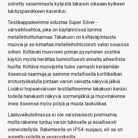
siirretty vasemmasta kyljestä takaisin oikeaan kylkeen
lukituspainikkeen kaveriksi.
Testikappaleemme edustaa Super Silver -
värivaihtoehtoa, joka on käytännössä tumma
metallinhohtoharmaa. Takakuori on kiiltäväpintaista
muovia ja se kimaltaa metallinhohtoisesti valon osuessa
siihen. Kiiltävän muovisen pinnan pysyminen siistinä
käytön myötä herättää luonnollisesti ennalta aiheellista
huolta. Kiiltävä muovipinta tulee varmasti keräämään
itseensä naarmuja ja saimme metallisella korttikelkan
irrotustyökalulla pintaan varsin vaivatta näkyviä jälkiä.
Lisäksi hopeanvärisen testilaitteemme takakuori keräsi
todella hanakasti näkyviä sormenjälkiä ja muovirakenne
imee itseensä myös pölyä ja muuta taskulikaa.
Laatuvaikutelmassa ei ole varsinaisesti premiumia,
mutta rakenne tuntuu varsin tukevalle ja asiallisesti
viimeistellylle. Rakenteella on IP54-suojaus, eli se on
suojattu pölyltä ja vesiroiskeilta.