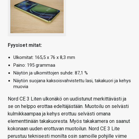
Fyysiset mitat:
Ulkomitat: 165,5 x 76 x 8,3 mm
Paino: 195 grammaa
Näytön ja ulkomittojen suhde: 87,1 %
Näytön suojana kaksoisvahvistettu lasi, takakuori ja kehys
muovia
Nord CE 3 Liten ulkonäkö on uudistunut merkittävästi ja
se on helppo erottaa edeltäjästään. Muotoilu on selvästi
kulmikkaampaa ja kehys erottuu selvästi omana
elementtinään takakuoresta. Myös takakamera on saanut
kokonaan uuden erottuvan muotoilun. Nord CE 3 Lite
perustuu teknisesti monilta osin samoille pohjille viime