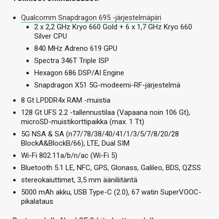
Qualcomm Snapdragon 695 -järjestelmäpiiri
2 x 2,2 GHz Kryo 660 Gold + 6 x 1,7 GHz Kryo 660
Silver CPU
840 MHz Adreno 619 GPU
Spectra 346T Triple ISP
Hexagon 686 DSP/AI Engine
Snapdragon X51 5G-modeemi-RF-järjestelmä
8 Gt LPDDR4x RAM -muistia
128 Gt UFS 2.2 -tallennustilaa (Vapaana noin 106 Gt),
microSD-muistikorttipaikka (max. 1 Tt)
5G NSA & SA (n77/78/38/40/41/1/3/5/7/8/20/28
BlockA&BlockB/66), LTE, Dual SIM
Wi-Fi 802.11a/b/n/ac (Wi-Fi 5)
Bluetooth 5.1 LE, NFC, GPS, Glonass, Galileo, BDS, QZSS
stereokaiuttimet, 3,5 mm ääniliitäntä
5000 mAh akku, USB Type-C (2.0), 67 watin SuperVOOC-
pikalataus