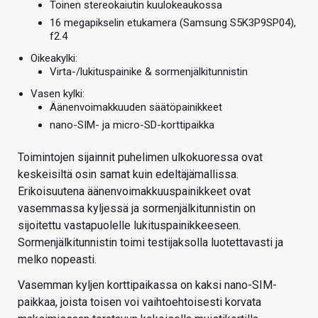
Toinen stereokaiutin kuulokeaukossa
16 megapikselin etukamera (Samsung S5K3P9SP04),
f2.4
Oikeakylki:
Virta-/lukituspainike & sormenjälkitunnistin
Vasen kylki:
Äänenvoimakkuuden säätöpainikkeet
nano-SIM- ja micro-SD-korttipaikka
Toimintojen sijainnit puhelimen ulkokuoressa ovat
keskeisiltä osin samat kuin edeltäjämallissa.
Erikoisuutena äänenvoimakkuuspainikkeet ovat
vasemmassa kyljessä ja sormenjälkitunnistin on
sijoitettu vastapuolelle lukituspainikkeeseen.
Sormenjälkitunnistin toimi testijaksolla luotettavasti ja
melko nopeasti.
Vasemman kyljen korttipaikassa on kaksi nano-SIM-
paikkaa, joista toisen voi vaihtoehtoisesti korvata