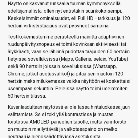
Näyttö on kasvanut runsaalla tuuman kymmenyksellä
edeltäjämallista, ollen nyt entistäkin suurikokoisempi.
Keskeisimmät ominaisuudet, eli Full HD –tarkkuus ja 120
hertsin virkistystaajuus ovat pysyneet samoina.
Testikokemustemme perusteella mainittu adaptiivinen
ruudunpäivitysnopeus ei toimi kovinkaan aktiivisesti tai
älykkäästi, vaan se lähinnä pudottaa taajuuden 60 hertsiin
tietyissä sovelluksissa (Maps, Galleria, selain, YouTube)
sekä 90 hertsiin joissain sovelluksissa (Whatsapp,
Chrome, jotkut asetusvalikot) ja pitää sen muutoin 120
hertsin maksimilukemassa vaikka näyttöön ei koskettaisi
useampaan sekuntiin. Peleissä näyttö toimi useimmiten
60 hertsin tilassa.
Kuvanlaadultaan näytössä ei ole tässä hintaluokassa juuri
valittamista. Se ei toki yllä kontrastissa ja mustan
toistossa AMOLED-paneelien tasolle, mutta värintoisto
on muutoin miellyttävää ja valkotasapaino on melko
neutraali ja hienosäädettävissä asetuksista.