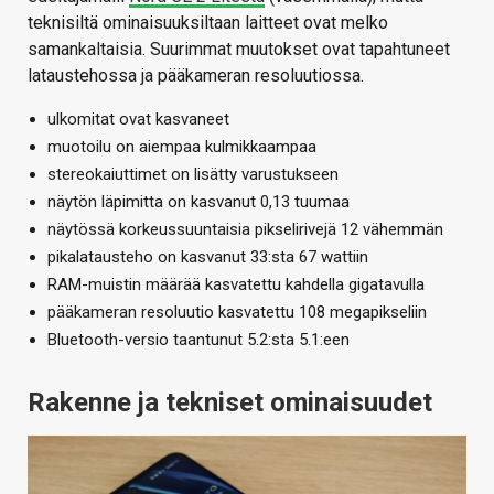
teknisiltä ominaisuuksiltaan laitteet ovat melko
samankaltaisia. Suurimmat muutokset ovat tapahtuneet
lataustehossa ja pääkameran resoluutiossa.
ulkomitat ovat kasvaneet
muotoilu on aiempaa kulmikkaampaa
stereokaiuttimet on lisätty varustukseen
näytön läpimitta on kasvanut 0,13 tuumaa
näytössä korkeussuuntaisia pikselirivejä 12 vähemmän
pikalatausteho on kasvanut 33:sta 67 wattiin
RAM-muistin määrää kasvatettu kahdella gigatavulla
pääkameran resoluutio kasvatettu 108 megapikseliin
Bluetooth-versio taantunut 5.2:sta 5.1:een
Rakenne ja tekniset ominaisuudet