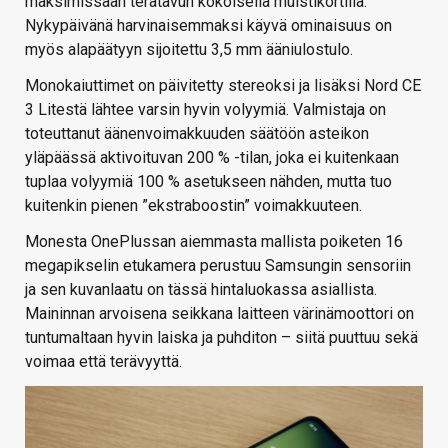
maksimissaan teratavun kokoisella muistikortilla.
Nykypäivänä harvinaisemmaksi käyvä ominaisuus on
myös alapäätyyn sijoitettu 3,5 mm ääniulostulo.
Monokaiuttimet on päivitetty stereoksi ja lisäksi Nord CE
3 Litestä lähtee varsin hyvin volyymiä. Valmistaja on
toteuttanut äänenvoimakkuuden säätöön asteikon
yläpäässä aktivoituvan 200 % -tilan, joka ei kuitenkaan
tuplaa volyymiä 100 % asetukseen nähden, mutta tuo
kuitenkin pienen ”ekstraboostin” voimakkuuteen.
Monesta OnePlussan aiemmasta mallista poiketen 16
megapikselin etukamera perustuu Samsungin sensoriin
ja sen kuvanlaatu on tässä hintaluokassa asiallista.
Maininnan arvoisena seikkana laitteen värinämoottori on
tuntumaltaan hyvin laiska ja puhditon – siitä puuttuu sekä
voimaa että terävyyttä.