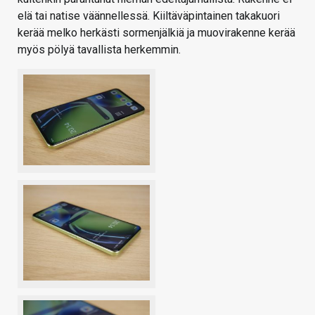
elä tai natise väännellessä. Kiiltäväpintainen takakuori
kerää melko herkästi sormenjälkiä ja muovirakenne kerää
myös pölyä tavallista herkemmin.