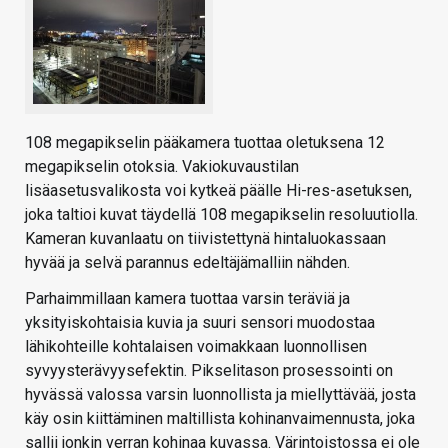
108 megapikselin pääkamera tuottaa oletuksena 12
megapikselin otoksia. Vakiokuvaustilan
lisäasetusvalikosta voi kytkeä päälle Hi-res-asetuksen,
joka taltioi kuvat täydellä 108 megapikselin resoluutiolla.
Kameran kuvanlaatu on tiivistettynä hintaluokassaan
hyvää ja selvä parannus edeltäjämalliin nähden.
Parhaimmillaan kamera tuottaa varsin teräviä ja
yksityiskohtaisia kuvia ja suuri sensori muodostaa
lähikohteille kohtalaisen voimakkaan luonnollisen
syvyysterävyysefektin. Pikselitason prosessointi on
hyvässä valossa varsin luonnollista ja miellyttävää, josta
käy osin kiittäminen maltillista kohinanvaimennusta, joka
sallii jonkin verran kohinaa kuvassa. Värintoistossa ei ole