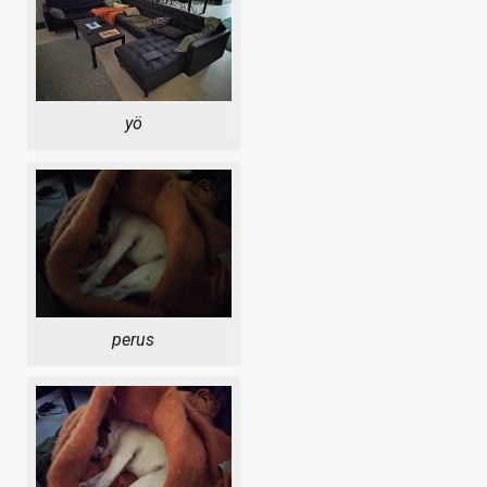
yö
perus