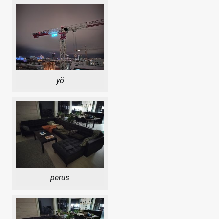
yö
perus