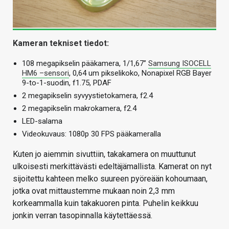
Kameran tekniset tiedot:
108 megapikselin pääkamera, 1/1,67”
Samsung ISOCELL
HM6 –sensori
, 0,64 um pikselikoko, Nonapixel RGB Bayer
9-to-1-suodin, f1.75, PDAF
2 megapikselin syvyystietokamera, f2.4
2 megapikselin makrokamera, f2.4
LED-salama
Videokuvaus: 1080p 30 FPS pääkameralla
Kuten jo aiemmin sivuttiin, takakamera on muuttunut
ulkoisesti merkittävästi edeltäjämallista. Kamerat on nyt
sijoitettu kahteen melko suureen pyöreään kohoumaan,
jotka ovat mittaustemme mukaan noin 2,3 mm
korkeammalla kuin takakuoren pinta. Puhelin keikkuu
jonkin verran tasopinnalla käytettäessä.