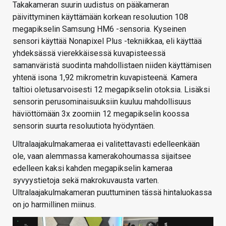
Takakameran suurin uudistus on pääkameran
päivittyminen käyttämään korkean resoluution 108
megapikselin Samsung HM6 -sensoria. Kyseinen
sensori käyttää Nonapixel Plus -tekniikkaa, eli käyttää
yhdeksässä vierekkäisessä kuvapisteessä
samanväristä suodinta mahdollistaen niiden käyttämisen
yhtenä isona 1,92 mikrometrin kuvapisteenä. Kamera
taltioi oletusarvoisesti 12 megapikselin otoksia. Lisäksi
sensorin perusominaisuuksiin kuuluu mahdollisuus
häviöttömään 3x zoomiin 12 megapikselin koossa
sensorin suurta resoluutiota hyödyntäen.
Ultralaajakulmakameraa ei valitettavasti edelleenkään
ole, vaan alemmassa kamerakohoumassa sijaitsee
edelleen kaksi kahden megapikselin kameraa
syvyystietoja sekä makrokuvausta varten.
Ultralaajakulmakameran puuttuminen tässä hintaluokassa
on jo harmillinen miinus.