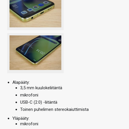
Alapääty:
3,5 mm kuulokeliitäntä
mikrofoni
USB-C (2.0) -liitäntä
Toinen puhelimen stereokaiuttimista
Yläpääty:
mikrofoni