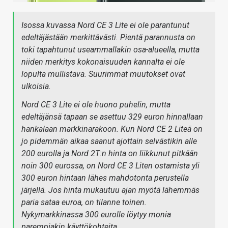
Isossa kuvassa Nord CE 3 Lite ei ole parantunut
edeltäjästään merkittävästi. Pientä parannusta on
toki tapahtunut useammallakin osa-alueella, mutta
niiden merkitys kokonaisuuden kannalta ei ole
lopulta mullistava. Suurimmat muutokset ovat
ulkoisia.
Nord CE 3 Lite ei ole huono puhelin, mutta
edeltäjänsä tapaan se asettuu 329 euron hinnallaan
hankalaan markkinarakoon. Kun Nord CE 2 Liteä on
jo pidemmän aikaa saanut ajottain selvästikin alle
200 eurolla ja Nord 2T:n hinta on liikkunut pitkään
noin 300 eurossa, on Nord CE 3 Liten ostamista yli
300 euron hintaan lähes mahdotonta perustella
järjellä. Jos hinta mukautuu ajan myötä lähemmäs
paria sataa euroa, on tilanne toinen.
Nykymarkkinassa 300 eurolle löytyy monia
parempiakin käyttökohteita.