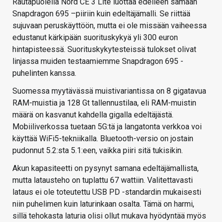
Rautapuolella Nord CE 3 Lite luottaa edelleen samaan
Snapdragon 695 –piiriin kuin edeltäjämalli. Se riittää
sujuvaan peruskäyttöön, mutta ei ole missään vaiheessa
edustanut kärkipään suorituskykyä yli 300 euron
hintapisteessä. Suorituskykytesteissä tulokset olivat
linjassa muiden testaamiemme Snapdragon 695 -
puhelinten kanssa.
Suomessa myytävässä muistivariantissa on 8 gigatavua
RAM-muistia ja 128 Gt tallennustilaa, eli RAM-muistin
määrä on kasvanut kahdella gigalla edeltäjästä.
Mobiiliverkossa tuetaan 5G:tä ja langatonta verkkoa voi
käyttää WiFi5-tekniikalla. Bluetooth-versio on jostain
pudonnut 5.2:sta 5.1:een, vaikka piiri sitä tukisikin.
Akun kapasiteetti on pysynyt samana edeltäjämallista,
mutta latausteho on tuplattu 67 wattiin. Valitettavasti
lataus ei ole toteutettu USB PD -standardin mukaisesti
niin puhelimen kuin laturinkaan osalta. Tämä on harmi,
sillä tehokasta laturia olisi ollut mukava hyödyntää myös