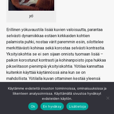
yö
Erillinen yökuvaustila lisää kuvien valoisuutta, parantaa
selvästi dynamiikkaa estäen kirkkaiden kohtien
palamista puhki, nostaa värit paremmin esiin, silottelee
merkittävästi kohinaa sekä korostaa selvästi kontrastia.
Yksityiskohtia se ei sen sijaan onnistu tuomaan lisää –
paikon korostunut kontrasti ja kohinanpoisto jopa hukkaa
pikselitason pienimpiä yksityiskohtia. Yötilaa kannattaa
kuitenkin käyttää käytännössä aina kun se on
mahdollista. Yötilalla kuvan ottaminen kestää yleensä
sekunnista kahteen, jonka jälkeen puhelin prosessoi
Käytämme evästeitä sivuston toiminnoissa, ominaisuuksissa ja
otosta muutaman sekunnin.
liikenteen analysoinnissa. Käyttämällä sivustoa hyväksyt
evästeiden käytön.
Ok
En hyväksy
Lisätietoja