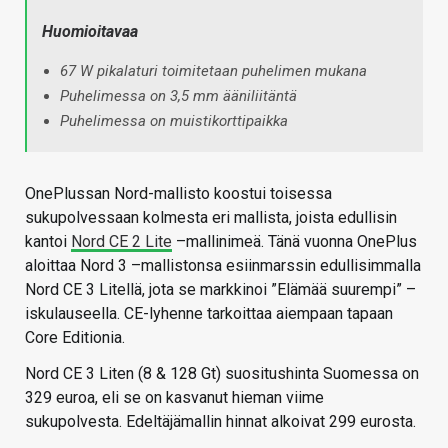
Huomioitavaa
67 W pikalaturi toimitetaan puhelimen mukana
Puhelimessa on 3,5 mm ääniliitäntä
Puhelimessa on muistikorttipaikka
OnePlussan Nord-mallisto koostui toisessa
sukupolvessaan kolmesta eri mallista, joista edullisin
kantoi
Nord CE 2 Lite
–mallinimeä. Tänä vuonna OnePlus
aloittaa Nord 3 –mallistonsa esiinmarssin edullisimmalla
Nord CE 3 Litellä, jota se markkinoi ”Elämää suurempi” –
iskulauseella. CE-lyhenne tarkoittaa aiempaan tapaan
Core Editionia.
Nord CE 3 Liten (8 & 128 Gt) suositushinta Suomessa on
329 euroa, eli se on kasvanut hieman viime
sukupolvesta. Edeltäjämallin hinnat alkoivat 299 eurosta.