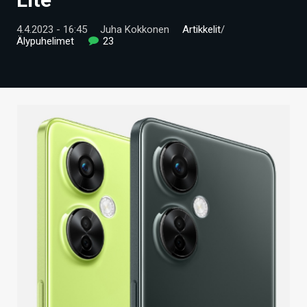
ARTIKKELIT
4.4.2023 - 16:45
Juha Kokkonen
Artikkelit
/
Älypuhelimet
23
VIDEOT
TECHBBS
TIETOA
HINTA.FI
KAUPPA
VAIHDA TEEMA
HAKU